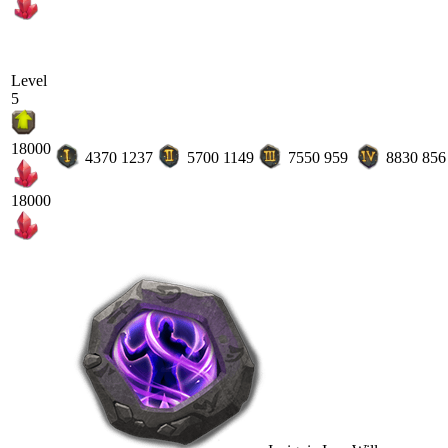
Level
5
18000
4370
1237
5700
1149
7550
959
8830
856
18000