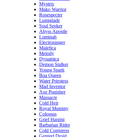
Mystrix
Mako Warrior
Rosespecter
Lumiglade
Soul Seeker
Abyss Apostle
Luminah
Electroranger
Malefica
Melody
Dynamica
Demon Stalker
Young Spark
Boa Queen
Water Priestess
Mad Inventor
Axe Punisher
Massacre
Cold Heir
Royal Mummy
Colossus
Grief Harpist
Barbarian Rider
Cold Conjuress
Genteel Droid