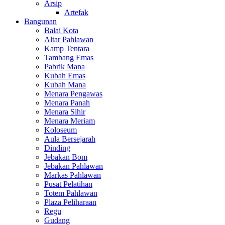
Arsip
Artefak
Bangunan
Balai Kota
Altar Pahlawan
Kamp Tentara
Tambang Emas
Pabrik Mana
Kubah Emas
Kubah Mana
Menara Pengawas
Menara Panah
Menara Sihir
Menara Meriam
Koloseum
Aula Bersejarah
Dinding
Jebakan Bom
Jebakan Pahlawan
Markas Pahlawan
Pusat Pelatihan
Totem Pahlawan
Plaza Peliharaan
Regu
Gudang