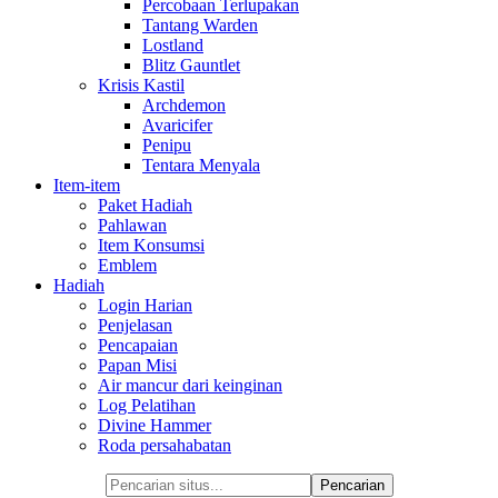
Percobaan Terlupakan
Tantang Warden
Lostland
Blitz Gauntlet
Krisis Kastil
Archdemon
Avaricifer
Penipu
Tentara Menyala
Item-item
Paket Hadiah
Pahlawan
Item Konsumsi
Emblem
Hadiah
Login Harian
Penjelasan
Pencapaian
Papan Misi
Air mancur dari keinginan
Log Pelatihan
Divine Hammer
Roda persahabatan