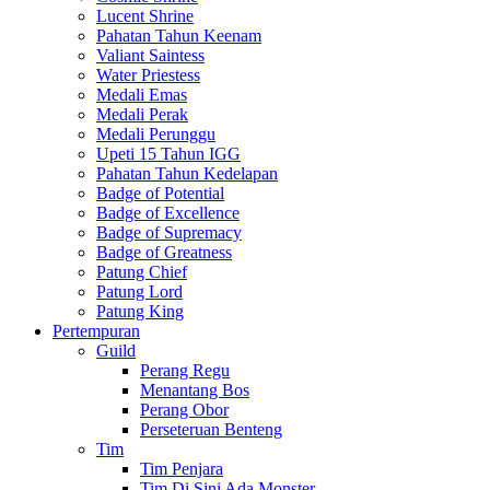
Lucent Shrine
Pahatan Tahun Keenam
Valiant Saintess
Water Priestess
Medali Emas
Medali Perak
Medali Perunggu
Upeti 15 Tahun IGG
Pahatan Tahun Kedelapan
Badge of Potential
Badge of Excellence
Badge of Supremacy
Badge of Greatness
Patung Chief
Patung Lord
Patung King
Pertempuran
Guild
Perang Regu
Menantang Bos
Perang Obor
Perseteruan Benteng
Tim
Tim Penjara
Tim Di Sini Ada Monster