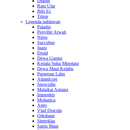
Dukun
Ratu Ular
Iblis Es
Triton
Legenda pahlawan
Paladin
Penyihir Arwah
Ninja
Succubus
Juara
Druid
Dewa Guntur
Kepala Suku Minotaur
Dewa Maut Kelabu
Pangeran Labu
Atlanticore
Snowzilla
Malaikat Asmara
Immortep
Moltanica
Aries
Vlad Dracula
Orksbane
Sinterklas
Satria Maut