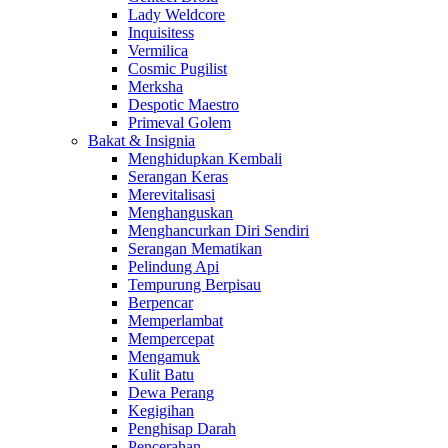
Lady Weldcore
Inquisitess
Vermilica
Cosmic Pugilist
Merksha
Despotic Maestro
Primeval Golem
Bakat & Insignia
Menghidupkan Kembali
Serangan Keras
Merevitalisasi
Menghanguskan
Menghancurkan Diri Sendiri
Serangan Mematikan
Pelindung Api
Tempurung Berpisau
Berpencar
Memperlambat
Mempercepat
Mengamuk
Kulit Batu
Dewa Perang
Kegigihan
Penghisap Darah
Pencerahan