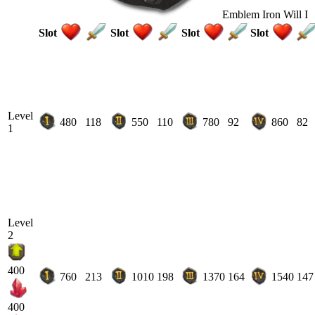
Emblem Iron Will I
Slot
Slot
Slot
Slot
Level
480
118
550
110
780
92
860
82
1
Level
2
400
760
213
1010
198
1370
164
1540
147
400