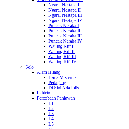
Ngarai Nestapa I
Ngarai Nestapa II
Ngarai Nestapa III
Ngarai Nestapa IV
Puncak Neraka I
Puncak Neraka II
Puncak Neraka III
Puncak Neraka IV
Wailing Rift I
Wailing Rift II
Wailing Rift III
Wailing Rift IV
Solo
Alam Hilang
Harta Misterius
Pedagang
Di Sini Ada Iblis
Labirin
Percobaan Pahlawan
L1
L2
L3
L4
L5