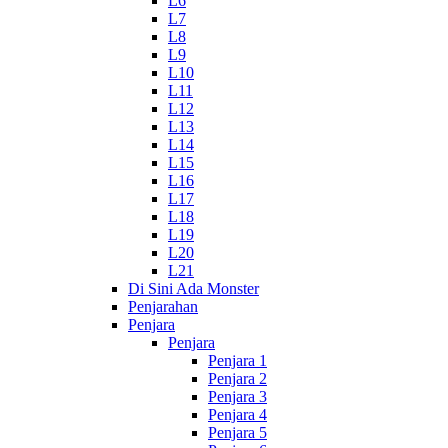
L6
L7
L8
L9
L10
L11
L12
L13
L14
L15
L16
L17
L18
L19
L20
L21
Di Sini Ada Monster
Penjarahan
Penjara
Penjara
Penjara 1
Penjara 2
Penjara 3
Penjara 4
Penjara 5