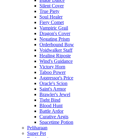
Blade Dance
Silent Cover
True Piety
Soul Healer
Fiery Comet
Vampiric Grail
Dragon's Cover
Negating Prism
Orderbound Bow
Voidwalker Staff
Healing Riposte
Wind's Guidance
Victory Horn
Taboo Power
Aggressor's Price
Oracle's Scion
Saint's Armor
Brawler's Jewel
Tight Bind
Blood Hunt
Battle Ardor
Curative Aegis
Spacetime Potion
Peliharaan
Super Pet