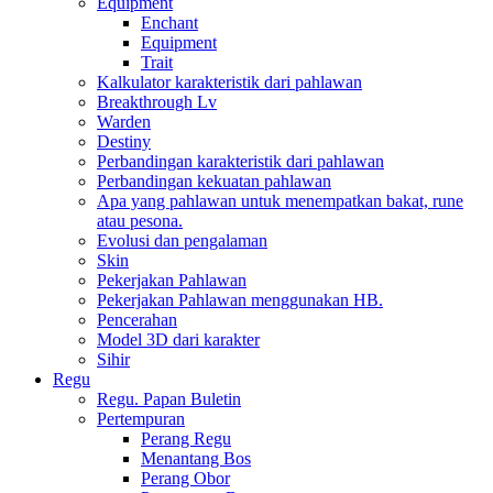
Equipment
Enchant
Equipment
Trait
Kalkulator karakteristik dari pahlawan
Breakthrough Lv
Warden
Destiny
Perbandingan karakteristik dari pahlawan
Perbandingan kekuatan pahlawan
Apa yang pahlawan untuk menempatkan bakat, rune
atau pesona.
Evolusi dan pengalaman
Skin
Pekerjakan Pahlawan
Pekerjakan Pahlawan menggunakan HB.
Pencerahan
Model 3D dari karakter
Sihir
Regu
Regu. Papan Buletin
Pertempuran
Perang Regu
Menantang Bos
Perang Obor