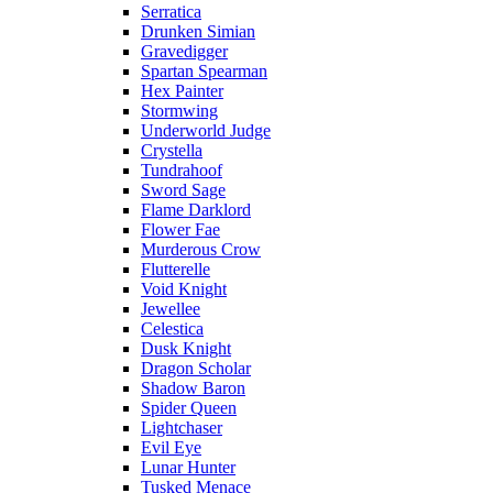
Serratica
Drunken Simian
Gravedigger
Spartan Spearman
Hex Painter
Stormwing
Underworld Judge
Crystella
Tundrahoof
Sword Sage
Flame Darklord
Flower Fae
Murderous Crow
Flutterelle
Void Knight
Jewellee
Celestica
Dusk Knight
Dragon Scholar
Shadow Baron
Spider Queen
Lightchaser
Evil Eye
Lunar Hunter
Tusked Menace