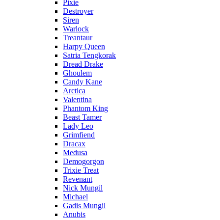
Pixie
Destroyer
Siren
Warlock
Treantaur
Harpy Queen
Satria Tengkorak
Dread Drake
Ghoulem
Candy Kane
Arctica
Valentina
Phantom King
Beast Tamer
Lady Leo
Grimfiend
Dracax
Medusa
Demogorgon
Trixie Treat
Revenant
Nick Mungil
Michael
Gadis Mungil
Anubis