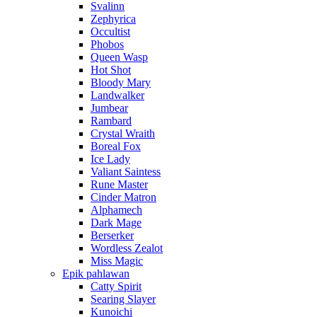
Svalinn
Zephyrica
Occultist
Phobos
Queen Wasp
Hot Shot
Bloody Mary
Landwalker
Jumbear
Rambard
Crystal Wraith
Boreal Fox
Ice Lady
Valiant Saintess
Rune Master
Cinder Matron
Alphamech
Dark Mage
Berserker
Wordless Zealot
Miss Magic
Epik pahlawan
Catty Spirit
Searing Slayer
Kunoichi