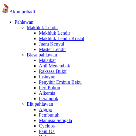
Akun pribadi
Pahlawan
Makhluk Lendir
Makhluk Lendir
Makhluk Lendir Kristal
Juara Kenyal
Master Lendir
Biasa pahlawan
Malaikat
Ahli Menembak
Raksasa Bukit
Insinyur
Penyihir Embun Beku
Peri Pohon
Alkemis
Perampok
Elit pahlawan
Algojo
Pembunuh
Manusia Serigala
Cyclops
Pain-Da