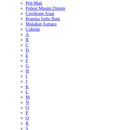
Peti Mati
Pohon Musim Dingin
Cerobong Asap
Boneka Salju Batu
Malaikat Asmara
Cokelat
A
B
C
D
E
F
G
H
I
J
K
L
M
N
O
P
Q
R
S