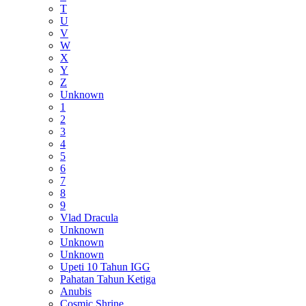
T
U
V
W
X
Y
Z
Unknown
1
2
3
4
5
6
7
8
9
Vlad Dracula
Unknown
Unknown
Unknown
Upeti 10 Tahun IGG
Pahatan Tahun Ketiga
Anubis
Cosmic Shrine