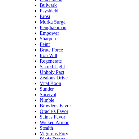
Bulwark
Psyshield
Erosi
Murka Surga
Penghakiman
Empower
Sharpen
Feint
Brute Force
Iron Will
Regenerate
Sacred Light
Unholy Pact
Zealous Drive
Vital Boon
Sunder
Survival
Nimble
Brawler's Favor
Oracle's Favor
Saint's Favor
Wicked Armor
Stealth
Vigorous Fury