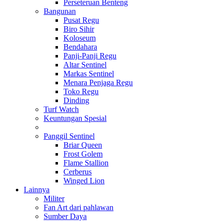
Perseteruan Benteng
Bangunan
Pusat Regu
Biro Sihir
Koloseum
Bendahara
Panji-Panji Regu
Altar Sentinel
Markas Sentinel
Menara Penjaga Regu
Toko Regu
Dinding
Turf Watch
Keuntungan Spesial
Panggil Sentinel
Briar Queen
Frost Golem
Flame Stallion
Cerberus
Winged Lion
Lainnya
Militer
Fan Art dari pahlawan
Sumber Daya