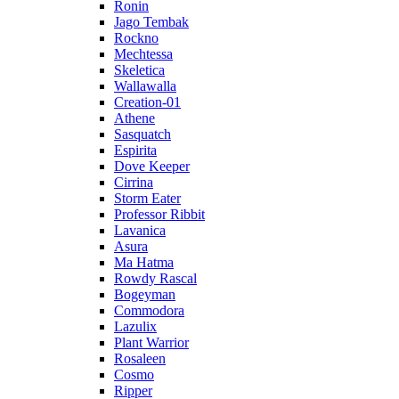
Ronin
Jago Tembak
Rockno
Mechtessa
Skeletica
Wallawalla
Creation-01
Athene
Sasquatch
Espirita
Dove Keeper
Cirrina
Storm Eater
Professor Ribbit
Lavanica
Asura
Ma Hatma
Rowdy Rascal
Bogeyman
Commodora
Lazulix
Plant Warrior
Rosaleen
Cosmo
Ripper