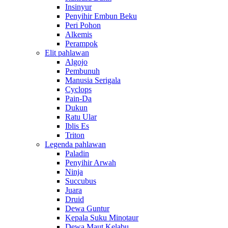
Insinyur
Penyihir Embun Beku
Peri Pohon
Alkemis
Perampok
Elit pahlawan
Algojo
Pembunuh
Manusia Serigala
Cyclops
Pain-Da
Dukun
Ratu Ular
Iblis Es
Triton
Legenda pahlawan
Paladin
Penyihir Arwah
Ninja
Succubus
Juara
Druid
Dewa Guntur
Kepala Suku Minotaur
Dewa Maut Kelabu