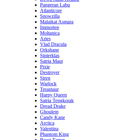
Pangeran Labu
Atlanticore
Snowzilla
Malaikat Asmara
Immortep
Moltanica
Aries
Vlad Dracula
Orksbane
Sinterklas
Satria Maut
Pixie
Destroyer
Siren
Warlock
Treantaur
Harpy Queen
Satria Tengkorak
Dread Drake
Ghoulem
Candy Kane
Arctica
Valentina
Phantom King
Beast Tamer