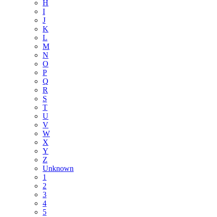
H
I
J
K
L
M
N
O
P
Q
R
S
T
U
V
W
X
Y
Z
Unknown
1
2
3
4
5