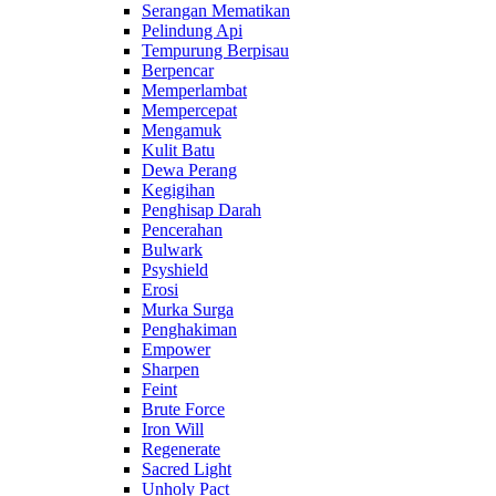
Serangan Mematikan
Pelindung Api
Tempurung Berpisau
Berpencar
Memperlambat
Mempercepat
Mengamuk
Kulit Batu
Dewa Perang
Kegigihan
Penghisap Darah
Pencerahan
Bulwark
Psyshield
Erosi
Murka Surga
Penghakiman
Empower
Sharpen
Feint
Brute Force
Iron Will
Regenerate
Sacred Light
Unholy Pact