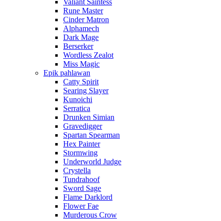
Valiant Saintess
Rune Master
Cinder Matron
Alphamech
Dark Mage
Berserker
Wordless Zealot
Miss Magic
Epik pahlawan
Catty Spirit
Searing Slayer
Kunoichi
Serratica
Drunken Simian
Gravedigger
Spartan Spearman
Hex Painter
Stormwing
Underworld Judge
Crystella
Tundrahoof
Sword Sage
Flame Darklord
Flower Fae
Murderous Crow