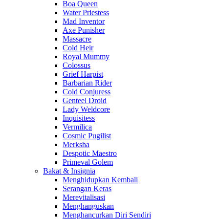
Boa Queen
Water Priestess
Mad Inventor
Axe Punisher
Massacre
Cold Heir
Royal Mummy
Colossus
Grief Harpist
Barbarian Rider
Cold Conjuress
Genteel Droid
Lady Weldcore
Inquisitess
Vermilica
Cosmic Pugilist
Merksha
Despotic Maestro
Primeval Golem
Bakat & Insignia
Menghidupkan Kembali
Serangan Keras
Merevitalisasi
Menghanguskan
Menghancurkan Diri Sendiri