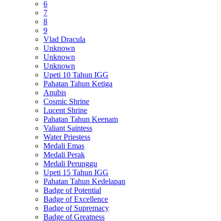
6
7
8
9
Vlad Dracula
Unknown
Unknown
Unknown
Upeti 10 Tahun IGG
Pahatan Tahun Ketiga
Anubis
Cosmic Shrine
Lucent Shrine
Pahatan Tahun Keenam
Valiant Saintess
Water Priestess
Medali Emas
Medali Perak
Medali Perunggu
Upeti 15 Tahun IGG
Pahatan Tahun Kedelapan
Badge of Potential
Badge of Excellence
Badge of Supremacy
Badge of Greatness