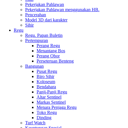
Pekerjakan Pahlawan
Pekerjakan Pahlawan menggunakan HB.
Pencerahan
Model 3D dari karakter
Sihir
Regu
Regu. Papan Buletin
Pertempuran
Perang Regu
Menantang Bos
Perang Obor
Perseteruan Benteng
Bangunan
Pusat Regu
Biro Sihir
Koloseum
Bendahara
Panji-Panji Regu
Altar Sentinel
Markas Sentinel
Menara Penjaga Regu
Toko Regu
Dinding
Turf Watch
Keuntungan Spesial