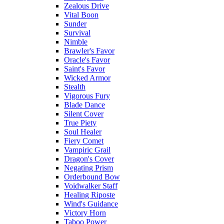
Zealous Drive
Vital Boon
Sunder
Survival
Nimble
Brawler's Favor
Oracle's Favor
Saint's Favor
Wicked Armor
Stealth
Vigorous Fury
Blade Dance
Silent Cover
True Piety
Soul Healer
Fiery Comet
Vampiric Grail
Dragon's Cover
Negating Prism
Orderbound Bow
Voidwalker Staff
Healing Riposte
Wind's Guidance
Victory Horn
Taboo Power