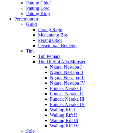
Patung Chief
Patung Lord
Patung King
Pertempuran
Guild
Perang Regu
Menantang Bos
Perang Obor
Perseteruan Benteng
Tim
Tim Penjara
Tim Di Sini Ada Monster
Ngarai Nestapa I
Ngarai Nestapa II
Ngarai Nestapa III
Ngarai Nestapa IV
Puncak Neraka I
Puncak Neraka II
Puncak Neraka III
Puncak Neraka IV
Wailing Rift I
Wailing Rift II
Wailing Rift III
Wailing Rift IV
Solo