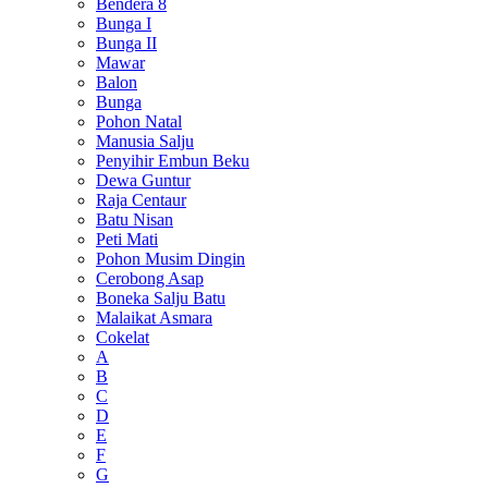
Bendera 8
Bunga I
Bunga II
Mawar
Balon
Bunga
Pohon Natal
Manusia Salju
Penyihir Embun Beku
Dewa Guntur
Raja Centaur
Batu Nisan
Peti Mati
Pohon Musim Dingin
Cerobong Asap
Boneka Salju Batu
Malaikat Asmara
Cokelat
A
B
C
D
E
F
G