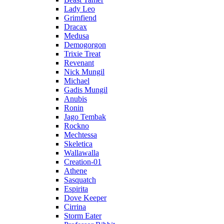
Lady Leo
Grimfiend
Dracax
Medusa
Demogorgon
Trixie Treat
Revenant
Nick Mungil
Michael
Gadis Mungil
Anubis
Ronin
Jago Tembak
Rockno
Mechtessa
Skeletica
Wallawalla
Creation-01
Athene
Sasquatch
Espirita
Dove Keeper
Cirrina
Storm Eater