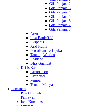
Gila Penjara 2
Gila Penjara 3
Gila Penjara 4
Gila Penjara 5
Gila Penjara 6
Gila Penjara 7
Gila Penjara 8
Arena
Lost Battlefield
Ekspedisi
Arid Ruins
Percobaan Terlupakan
Tantang Warden
Lostland
Blitz Gauntlet
Krisis Kastil
Archdemon
Avaricifer
Penipu
Tentara Menyala
Item-item
Paket Hadiah
Pahlawan
Item Konsumsi
Emblem