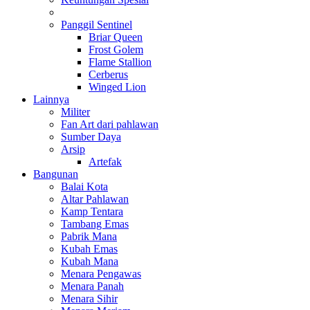
Panggil Sentinel
Briar Queen
Frost Golem
Flame Stallion
Cerberus
Winged Lion
Lainnya
Militer
Fan Art dari pahlawan
Sumber Daya
Arsip
Artefak
Bangunan
Balai Kota
Altar Pahlawan
Kamp Tentara
Tambang Emas
Pabrik Mana
Kubah Emas
Kubah Mana
Menara Pengawas
Menara Panah
Menara Sihir