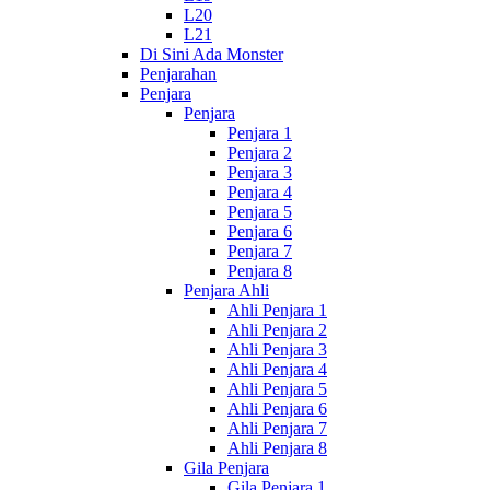
L20
L21
Di Sini Ada Monster
Penjarahan
Penjara
Penjara
Penjara 1
Penjara 2
Penjara 3
Penjara 4
Penjara 5
Penjara 6
Penjara 7
Penjara 8
Penjara Ahli
Ahli Penjara 1
Ahli Penjara 2
Ahli Penjara 3
Ahli Penjara 4
Ahli Penjara 5
Ahli Penjara 6
Ahli Penjara 7
Ahli Penjara 8
Gila Penjara
Gila Penjara 1