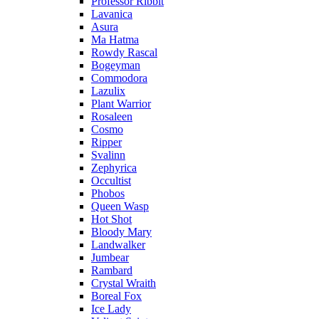
Professor Ribbit
Lavanica
Asura
Ma Hatma
Rowdy Rascal
Bogeyman
Commodora
Lazulix
Plant Warrior
Rosaleen
Cosmo
Ripper
Svalinn
Zephyrica
Occultist
Phobos
Queen Wasp
Hot Shot
Bloody Mary
Landwalker
Jumbear
Rambard
Crystal Wraith
Boreal Fox
Ice Lady