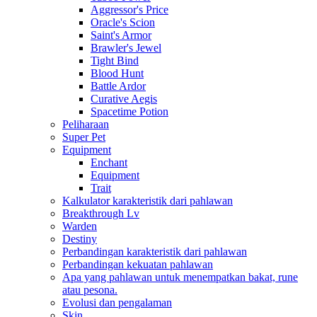
Aggressor's Price
Oracle's Scion
Saint's Armor
Brawler's Jewel
Tight Bind
Blood Hunt
Battle Ardor
Curative Aegis
Spacetime Potion
Peliharaan
Super Pet
Equipment
Enchant
Equipment
Trait
Kalkulator karakteristik dari pahlawan
Breakthrough Lv
Warden
Destiny
Perbandingan karakteristik dari pahlawan
Perbandingan kekuatan pahlawan
Apa yang pahlawan untuk menempatkan bakat, rune
atau pesona.
Evolusi dan pengalaman
Skin