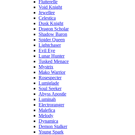
Flutterelle
Void Knight
Jewellee
Celestica
Dusk Knight
Dragon Scholar
Shadow Baron
Spider Queen
Lightchaser
Evil Eye
Lunar Hunter
Tusked Menace
Mystrix
Mako Warrior
Rosespecter
Lumiglade
Soul Seeker
Abyss Apostle
Luminah
Electroranger
Malefica
Melody
Dynamica
Demon Stalker
Young Spark