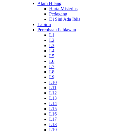
Alam Hilang
Harta Misterius
Pedagang
Di Sini Ada Iblis
Labirin
Percobaan Pahlawan
L1
L2
L3
L4
L5
L6
L7
L8
L9
L10
L11
L12
L13
L14
L15
L16
L17
L18
L19