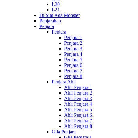
L20
L21
Di Sini Ada Monster
Penjarahan
Penjara
Penjara
Penjara 1
Penjara 2
Penjara 3
Penjara 4
Penjara 5
Penjara 6
Penjara 7
Penjara 8
Penjara Ahli
Ahli Penjara 1
Ahli Penjara 2
Ahli Penjara 3
Ahli Penjara 4
Ahli Penjara 5
Ahli Penjara 6
Ahli Penjara 7
Ahli Penjara 8
Gila Penjara
Gila Penjara 1