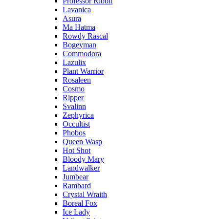
Professor Ribbit
Lavanica
Asura
Ma Hatma
Rowdy Rascal
Bogeyman
Commodora
Lazulix
Plant Warrior
Rosaleen
Cosmo
Ripper
Svalinn
Zephyrica
Occultist
Phobos
Queen Wasp
Hot Shot
Bloody Mary
Landwalker
Jumbear
Rambard
Crystal Wraith
Boreal Fox
Ice Lady