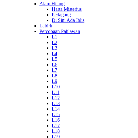
Alam Hilang
Harta Misterius
Pedagang
Di Sini Ada Iblis
Labirin
Percobaan Pahlawan
L1
L2
L3
L4
L5
L6
L7
L8
L9
L10
L11
L12
L13
L14
L15
L16
L17
L18
L19