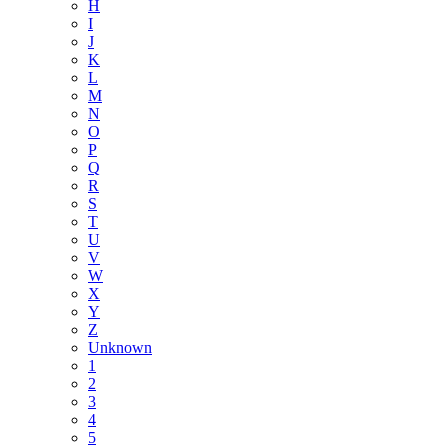
H
I
J
K
L
M
N
O
P
Q
R
S
T
U
V
W
X
Y
Z
Unknown
1
2
3
4
5