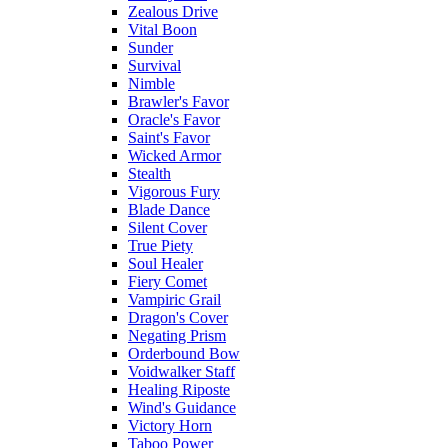
Zealous Drive
Vital Boon
Sunder
Survival
Nimble
Brawler's Favor
Oracle's Favor
Saint's Favor
Wicked Armor
Stealth
Vigorous Fury
Blade Dance
Silent Cover
True Piety
Soul Healer
Fiery Comet
Vampiric Grail
Dragon's Cover
Negating Prism
Orderbound Bow
Voidwalker Staff
Healing Riposte
Wind's Guidance
Victory Horn
Taboo Power