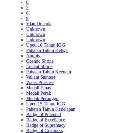
6
7
8
9
Vlad Dracula
Unknown
Unknown
Unknown
Upeti 10 Tahun IGG
Pahatan Tahun Ketiga
Anubis
Cosmic Shrine
Lucent Shrine
Pahatan Tahun Keenam
Valiant Saintess
Water Priestess
Medali Emas
Medali Perak
Medali Perunggu
Upeti 15 Tahun IGG
Pahatan Tahun Kedelapan
Badge of Potential
Badge of Excellence
Badge of Supremacy
Badge of Greatness