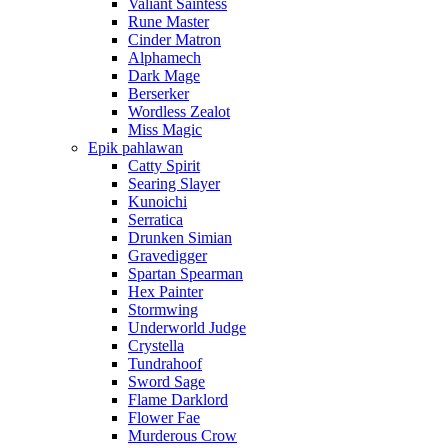
Valiant Saintess
Rune Master
Cinder Matron
Alphamech
Dark Mage
Berserker
Wordless Zealot
Miss Magic
Epik pahlawan
Catty Spirit
Searing Slayer
Kunoichi
Serratica
Drunken Simian
Gravedigger
Spartan Spearman
Hex Painter
Stormwing
Underworld Judge
Crystella
Tundrahoof
Sword Sage
Flame Darklord
Flower Fae
Murderous Crow