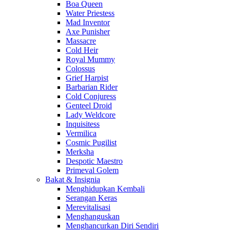
Boa Queen
Water Priestess
Mad Inventor
Axe Punisher
Massacre
Cold Heir
Royal Mummy
Colossus
Grief Harpist
Barbarian Rider
Cold Conjuress
Genteel Droid
Lady Weldcore
Inquisitess
Vermilica
Cosmic Pugilist
Merksha
Despotic Maestro
Primeval Golem
Bakat & Insignia
Menghidupkan Kembali
Serangan Keras
Merevitalisasi
Menghanguskan
Menghancurkan Diri Sendiri