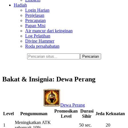
Hadiah
Login Harian
Penjelasan
Pencapaian
Papan Misi
Air mancur dari keinginan
Log Pelatihan
Divine Hammer
Roda persahabatan
Bakat & Insignia: Dewa Perang
Dewa Perang
Promosikan
Durasi
Level
Pengumuman
Jeda
Kekuatan
Level
Sihir
Meningkatkan ATK
1
50 sec.
20
sebanyak 10%.