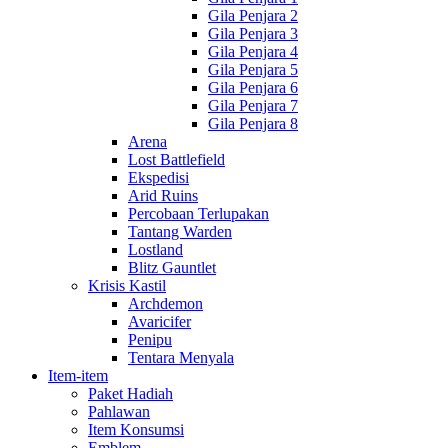
Gila Penjara 2
Gila Penjara 3
Gila Penjara 4
Gila Penjara 5
Gila Penjara 6
Gila Penjara 7
Gila Penjara 8
Arena
Lost Battlefield
Ekspedisi
Arid Ruins
Percobaan Terlupakan
Tantang Warden
Lostland
Blitz Gauntlet
Krisis Kastil
Archdemon
Avaricifer
Penipu
Tentara Menyala
Item-item
Paket Hadiah
Pahlawan
Item Konsumsi
Emblem