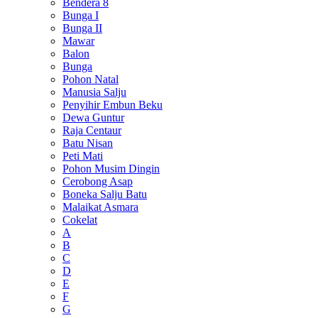
Bendera 8
Bunga I
Bunga II
Mawar
Balon
Bunga
Pohon Natal
Manusia Salju
Penyihir Embun Beku
Dewa Guntur
Raja Centaur
Batu Nisan
Peti Mati
Pohon Musim Dingin
Cerobong Asap
Boneka Salju Batu
Malaikat Asmara
Cokelat
A
B
C
D
E
F
G