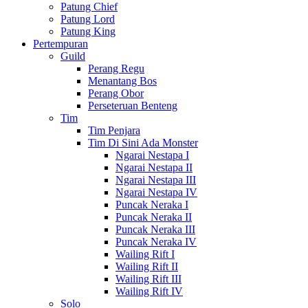
Patung Chief
Patung Lord
Patung King
Pertempuran
Guild
Perang Regu
Menantang Bos
Perang Obor
Perseteruan Benteng
Tim
Tim Penjara
Tim Di Sini Ada Monster
Ngarai Nestapa I
Ngarai Nestapa II
Ngarai Nestapa III
Ngarai Nestapa IV
Puncak Neraka I
Puncak Neraka II
Puncak Neraka III
Puncak Neraka IV
Wailing Rift I
Wailing Rift II
Wailing Rift III
Wailing Rift IV
Solo