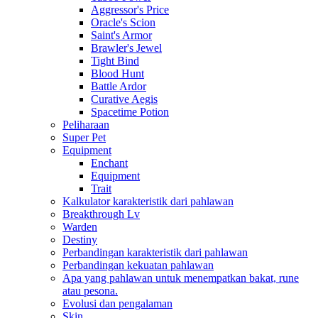
Aggressor's Price
Oracle's Scion
Saint's Armor
Brawler's Jewel
Tight Bind
Blood Hunt
Battle Ardor
Curative Aegis
Spacetime Potion
Peliharaan
Super Pet
Equipment
Enchant
Equipment
Trait
Kalkulator karakteristik dari pahlawan
Breakthrough Lv
Warden
Destiny
Perbandingan karakteristik dari pahlawan
Perbandingan kekuatan pahlawan
Apa yang pahlawan untuk menempatkan bakat, rune
atau pesona.
Evolusi dan pengalaman
Skin