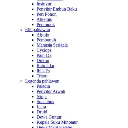
Insinyur
Penyihir Embun Beku
Peri Pohon
Alkemis
Perampok
Elit pahlawan
Algojo
Pembunuh
Manusia Serigala
Cyclops
Pain-Da
Dukun
Ratu Ular
Iblis Es
Triton
Legenda pahlawan
Paladin
Penyihir Arwah
Ninja
Succubus
Juara
Druid
Dewa Guntur
Kepala Suku Minotaur
Dewa Maut Kelabu