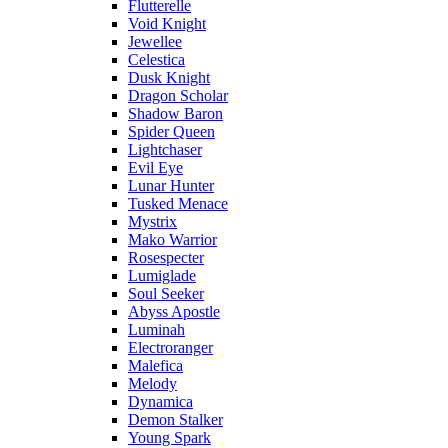
Flutterelle
Void Knight
Jewellee
Celestica
Dusk Knight
Dragon Scholar
Shadow Baron
Spider Queen
Lightchaser
Evil Eye
Lunar Hunter
Tusked Menace
Mystrix
Mako Warrior
Rosespecter
Lumiglade
Soul Seeker
Abyss Apostle
Luminah
Electroranger
Malefica
Melody
Dynamica
Demon Stalker
Young Spark