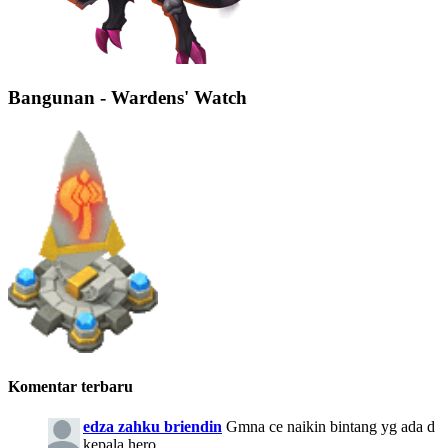
Bangunan - Wardens' Watch
Komentar terbaru
edza zahku briendin
Gmna ce naikin bintang yg ada d
kepala hero..