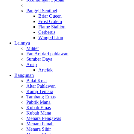
Panggil Sentinel
Briar Queen
Frost Golem
Flame Stallion
Cerberus
Winged Lion
Lainnya
Militer
Fan Art dari pahlawan
Sumber Daya
Arsip
Artefak
Bangunan
Balai Kota
Altar Pahlawan
Kamp Tentara
Tambang Emas
Pabrik Mana
Kubah Emas
Kubah Mana
Menara Pengawas
Menara Panah
Menara Sihir