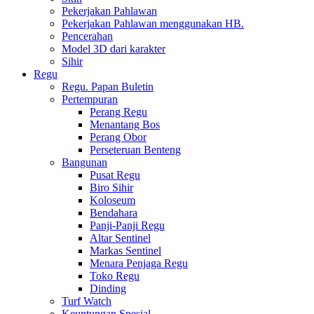
Pekerjakan Pahlawan
Pekerjakan Pahlawan menggunakan HB.
Pencerahan
Model 3D dari karakter
Sihir
Regu
Regu. Papan Buletin
Pertempuran
Perang Regu
Menantang Bos
Perang Obor
Perseteruan Benteng
Bangunan
Pusat Regu
Biro Sihir
Koloseum
Bendahara
Panji-Panji Regu
Altar Sentinel
Markas Sentinel
Menara Penjaga Regu
Toko Regu
Dinding
Turf Watch
Keuntungan Spesial