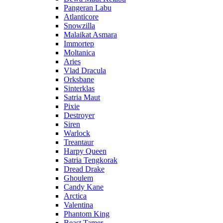
Pangeran Labu
Atlanticore
Snowzilla
Malaikat Asmara
Immortep
Moltanica
Aries
Vlad Dracula
Orksbane
Sinterklas
Satria Maut
Pixie
Destroyer
Siren
Warlock
Treantaur
Harpy Queen
Satria Tengkorak
Dread Drake
Ghoulem
Candy Kane
Arctica
Valentina
Phantom King
Beast Tamer