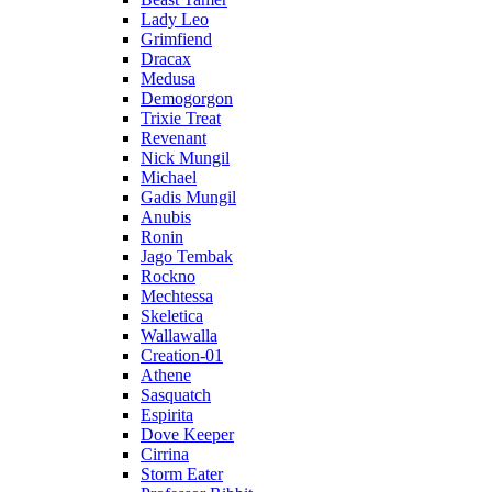
Lady Leo
Grimfiend
Dracax
Medusa
Demogorgon
Trixie Treat
Revenant
Nick Mungil
Michael
Gadis Mungil
Anubis
Ronin
Jago Tembak
Rockno
Mechtessa
Skeletica
Wallawalla
Creation-01
Athene
Sasquatch
Espirita
Dove Keeper
Cirrina
Storm Eater