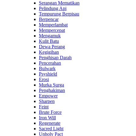
Serangan Mematikan
Pelindung Api
Tempurung Berpisau
Berpencar
Memperlambat
Mempercepat
Mengamuk
Kulit Batu
Dewa Perang
Kegigihan
Penghisap Darah
Pencerahan
Bulwark
Psyshield
Erosi
Murka Surga
Penghakiman
Empower
Sharpen
Feint
Brute Force
Iron Will
Regenerate
Sacred Light
Unholy Pact