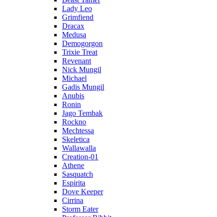
Lady Leo
Grimfiend
Dracax
Medusa
Demogorgon
Trixie Treat
Revenant
Nick Mungil
Michael
Gadis Mungil
Anubis
Ronin
Jago Tembak
Rockno
Mechtessa
Skeletica
Wallawalla
Creation-01
Athene
Sasquatch
Espirita
Dove Keeper
Cirrina
Storm Eater