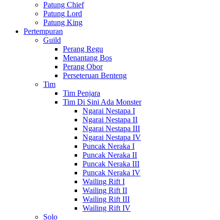
Patung Chief
Patung Lord
Patung King
Pertempuran
Guild
Perang Regu
Menantang Bos
Perang Obor
Perseteruan Benteng
Tim
Tim Penjara
Tim Di Sini Ada Monster
Ngarai Nestapa I
Ngarai Nestapa II
Ngarai Nestapa III
Ngarai Nestapa IV
Puncak Neraka I
Puncak Neraka II
Puncak Neraka III
Puncak Neraka IV
Wailing Rift I
Wailing Rift II
Wailing Rift III
Wailing Rift IV
Solo