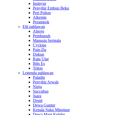
Insinyur
Penyihir Embun Beku
Peri Pohon
Alkemis
Perampok
Elit pahlawan
Algojo
Pembunuh
Manusia Serigala
Cyclops
Pain-Da
Dukun
Ratu Ular
Iblis Es
Triton
Legenda pahlawan
Paladin
Penyihir Arwah
Ninja
Succubus
Juara
Druid
Dewa Guntur
Kepala Suku Minotaur
Dewa Maut Kelabu