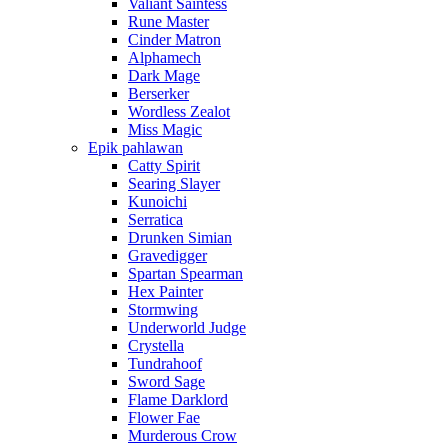
Valiant Saintess
Rune Master
Cinder Matron
Alphamech
Dark Mage
Berserker
Wordless Zealot
Miss Magic
Epik pahlawan
Catty Spirit
Searing Slayer
Kunoichi
Serratica
Drunken Simian
Gravedigger
Spartan Spearman
Hex Painter
Stormwing
Underworld Judge
Crystella
Tundrahoof
Sword Sage
Flame Darklord
Flower Fae
Murderous Crow