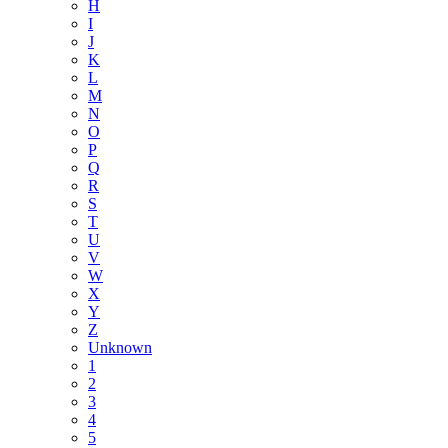
H
I
J
K
L
M
N
O
P
Q
R
S
T
U
V
W
X
Y
Z
Unknown
1
2
3
4
5