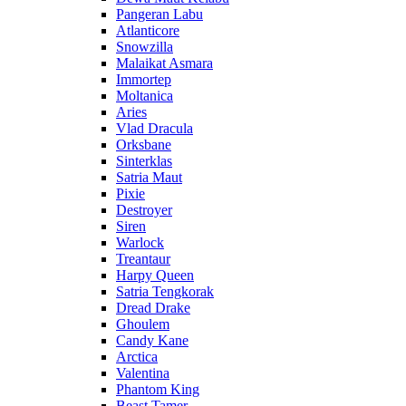
Pangeran Labu
Atlanticore
Snowzilla
Malaikat Asmara
Immortep
Moltanica
Aries
Vlad Dracula
Orksbane
Sinterklas
Satria Maut
Pixie
Destroyer
Siren
Warlock
Treantaur
Harpy Queen
Satria Tengkorak
Dread Drake
Ghoulem
Candy Kane
Arctica
Valentina
Phantom King
Beast Tamer