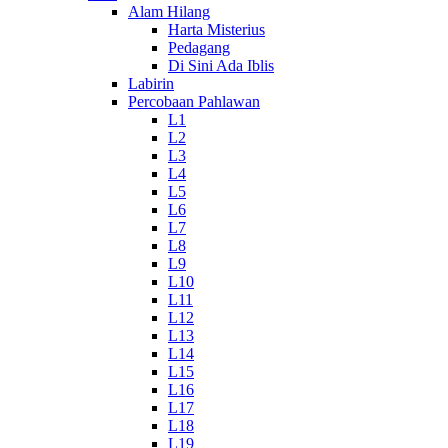
Alam Hilang
Harta Misterius
Pedagang
Di Sini Ada Iblis
Labirin
Percobaan Pahlawan
L1
L2
L3
L4
L5
L6
L7
L8
L9
L10
L11
L12
L13
L14
L15
L16
L17
L18
L19