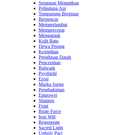
Serangan Mematikan
Pelindung Api
Tempurung Berpisau
Berpencar
Memperlambat
Mempercepat
Mengamuk
Kulit Batu
Dewa Perang
Kegigihan
Penghisap Darah
Pencerahan
Bulwark
Psyshield
Erosi
Murka Surga
Penghakiman
Empower
Sharpen
Feint
Brute Force
Iron Will
Regenerate
Sacred Light
Unholy Pact