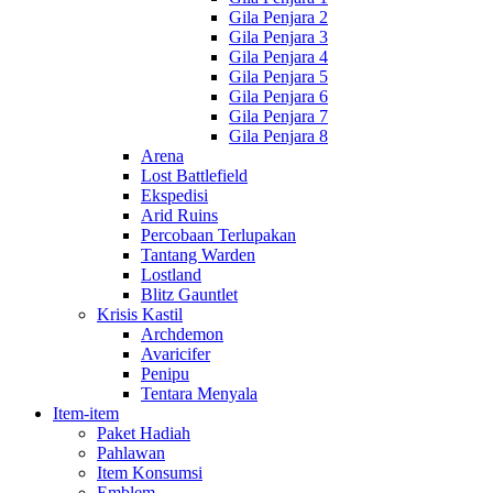
Gila Penjara 2
Gila Penjara 3
Gila Penjara 4
Gila Penjara 5
Gila Penjara 6
Gila Penjara 7
Gila Penjara 8
Arena
Lost Battlefield
Ekspedisi
Arid Ruins
Percobaan Terlupakan
Tantang Warden
Lostland
Blitz Gauntlet
Krisis Kastil
Archdemon
Avaricifer
Penipu
Tentara Menyala
Item-item
Paket Hadiah
Pahlawan
Item Konsumsi
Emblem