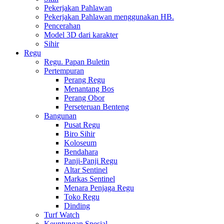
Pekerjakan Pahlawan
Pekerjakan Pahlawan menggunakan HB.
Pencerahan
Model 3D dari karakter
Sihir
Regu
Regu. Papan Buletin
Pertempuran
Perang Regu
Menantang Bos
Perang Obor
Perseteruan Benteng
Bangunan
Pusat Regu
Biro Sihir
Koloseum
Bendahara
Panji-Panji Regu
Altar Sentinel
Markas Sentinel
Menara Penjaga Regu
Toko Regu
Dinding
Turf Watch
Keuntungan Spesial