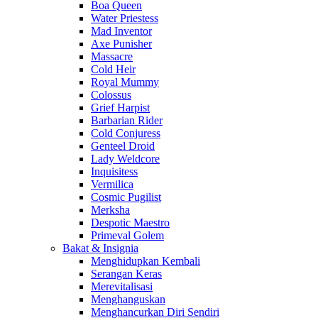
Boa Queen
Water Priestess
Mad Inventor
Axe Punisher
Massacre
Cold Heir
Royal Mummy
Colossus
Grief Harpist
Barbarian Rider
Cold Conjuress
Genteel Droid
Lady Weldcore
Inquisitess
Vermilica
Cosmic Pugilist
Merksha
Despotic Maestro
Primeval Golem
Bakat & Insignia
Menghidupkan Kembali
Serangan Keras
Merevitalisasi
Menghanguskan
Menghancurkan Diri Sendiri