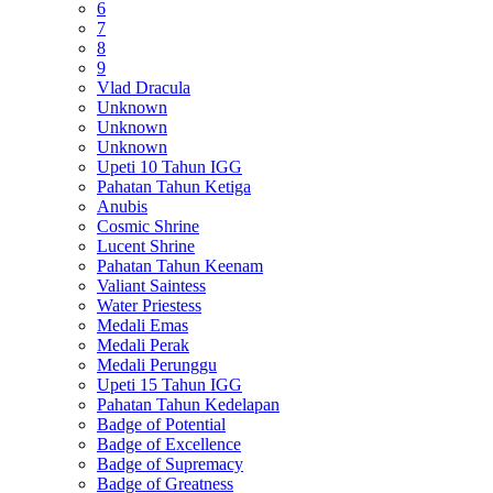
6
7
8
9
Vlad Dracula
Unknown
Unknown
Unknown
Upeti 10 Tahun IGG
Pahatan Tahun Ketiga
Anubis
Cosmic Shrine
Lucent Shrine
Pahatan Tahun Keenam
Valiant Saintess
Water Priestess
Medali Emas
Medali Perak
Medali Perunggu
Upeti 15 Tahun IGG
Pahatan Tahun Kedelapan
Badge of Potential
Badge of Excellence
Badge of Supremacy
Badge of Greatness