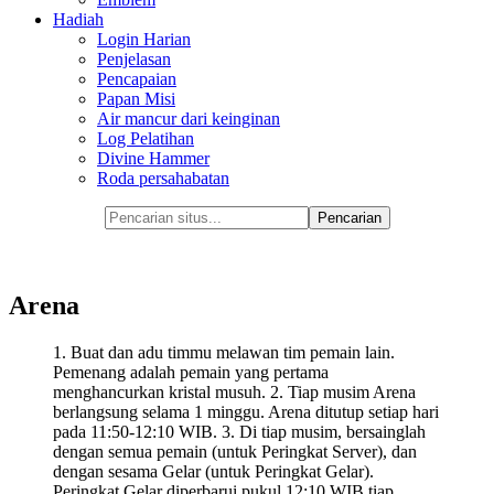
Hadiah
Login Harian
Penjelasan
Pencapaian
Papan Misi
Air mancur dari keinginan
Log Pelatihan
Divine Hammer
Roda persahabatan
Arena
1. Buat dan adu timmu melawan tim pemain lain.
Pemenang adalah pemain yang pertama
menghancurkan kristal musuh. 2. Tiap musim Arena
berlangsung selama 1 minggu. Arena ditutup setiap hari
pada 11:50-12:10 WIB. 3. Di tiap musim, bersainglah
dengan semua pemain (untuk Peringkat Server), dan
dengan sesama Gelar (untuk Peringkat Gelar).
Peringkat Gelar diperbarui pukul 12:10 WIB tiap