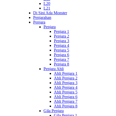
L20
L21
Di Sini Ada Monster
Penjarahan
Penjara
Penjara
Penjara 1
Penjara 2
Penjara 3
Penjara 4
Penjara 5
Penjara 6
Penjara 7
Penjara 8
Penjara Ahli
Ahli Penjara 1
Ahli Penjara 2
Ahli Penjara 3
Ahli Penjara 4
Ahli Penjara 5
Ahli Penjara 6
Ahli Penjara 7
Ahli Penjara 8
Gila Penjara
Gila Penjara 1