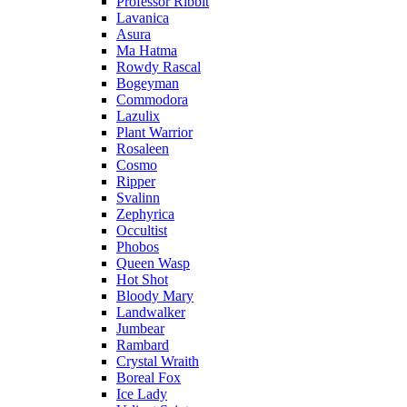
Professor Ribbit
Lavanica
Asura
Ma Hatma
Rowdy Rascal
Bogeyman
Commodora
Lazulix
Plant Warrior
Rosaleen
Cosmo
Ripper
Svalinn
Zephyrica
Occultist
Phobos
Queen Wasp
Hot Shot
Bloody Mary
Landwalker
Jumbear
Rambard
Crystal Wraith
Boreal Fox
Ice Lady