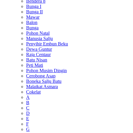
Bendera 8
Bunga I
Bunga II
Mawar
Balon
Bunga
Pohon Natal
Manusia Salju
Penyihir Embun Beku
Dewa Guntur
Raja Centaur
Batu Nisan
Peti Mati
Pohon Musim Dingin
Cerobong Asap
Boneka Salju Batu
Malaikat Asmara
Cokelat
A
B
C
D
E
F
G