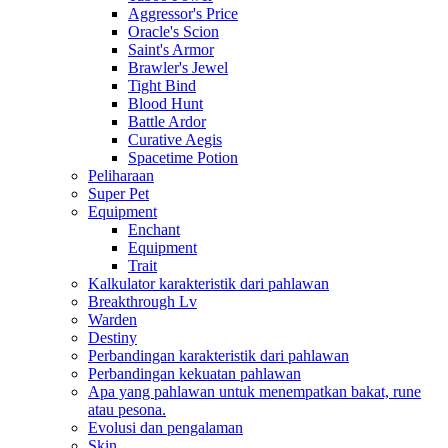
Aggressor's Price
Oracle's Scion
Saint's Armor
Brawler's Jewel
Tight Bind
Blood Hunt
Battle Ardor
Curative Aegis
Spacetime Potion
Peliharaan
Super Pet
Equipment
Enchant
Equipment
Trait
Kalkulator karakteristik dari pahlawan
Breakthrough Lv
Warden
Destiny
Perbandingan karakteristik dari pahlawan
Perbandingan kekuatan pahlawan
Apa yang pahlawan untuk menempatkan bakat, rune
atau pesona.
Evolusi dan pengalaman
Skin