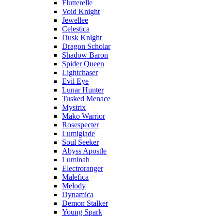
Flutterelle
Void Knight
Jewellee
Celestica
Dusk Knight
Dragon Scholar
Shadow Baron
Spider Queen
Lightchaser
Evil Eye
Lunar Hunter
Tusked Menace
Mystrix
Mako Warrior
Rosespecter
Lumiglade
Soul Seeker
Abyss Apostle
Luminah
Electroranger
Malefica
Melody
Dynamica
Demon Stalker
Young Spark