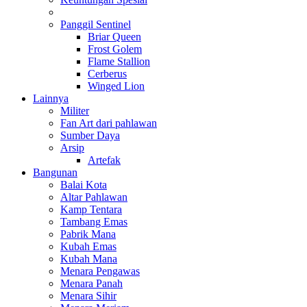
Panggil Sentinel
Briar Queen
Frost Golem
Flame Stallion
Cerberus
Winged Lion
Lainnya
Militer
Fan Art dari pahlawan
Sumber Daya
Arsip
Artefak
Bangunan
Balai Kota
Altar Pahlawan
Kamp Tentara
Tambang Emas
Pabrik Mana
Kubah Emas
Kubah Mana
Menara Pengawas
Menara Panah
Menara Sihir