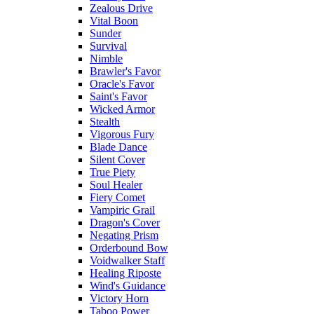
Zealous Drive
Vital Boon
Sunder
Survival
Nimble
Brawler's Favor
Oracle's Favor
Saint's Favor
Wicked Armor
Stealth
Vigorous Fury
Blade Dance
Silent Cover
True Piety
Soul Healer
Fiery Comet
Vampiric Grail
Dragon's Cover
Negating Prism
Orderbound Bow
Voidwalker Staff
Healing Riposte
Wind's Guidance
Victory Horn
Taboo Power