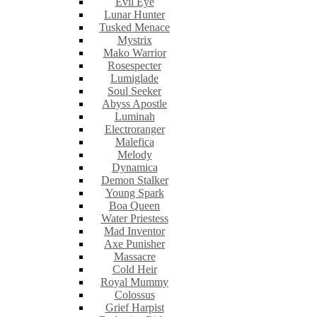
Evil Eye
Lunar Hunter
Tusked Menace
Mystrix
Mako Warrior
Rosespecter
Lumiglade
Soul Seeker
Abyss Apostle
Luminah
Electroranger
Malefica
Melody
Dynamica
Demon Stalker
Young Spark
Boa Queen
Water Priestess
Mad Inventor
Axe Punisher
Massacre
Cold Heir
Royal Mummy
Colossus
Grief Harpist