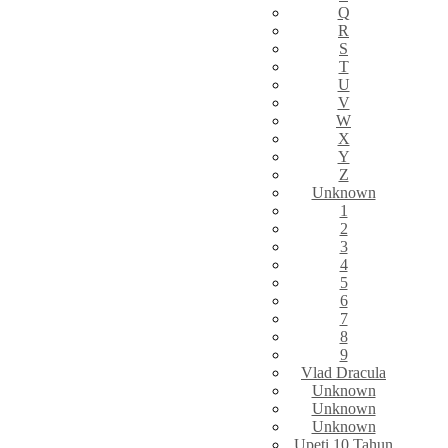
Q
R
S
T
U
V
W
X
Y
Z
Unknown
1
2
3
4
5
6
7
8
9
Vlad Dracula
Unknown
Unknown
Unknown
Upeti 10 Tahun