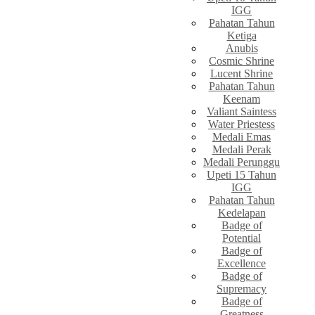
IGG
Pahatan Tahun
Ketiga
Anubis
Cosmic Shrine
Lucent Shrine
Pahatan Tahun
Keenam
Valiant Saintess
Water Priestess
Medali Emas
Medali Perak
Medali Perunggu
Upeti 15 Tahun
IGG
Pahatan Tahun
Kedelapan
Badge of
Potential
Badge of
Excellence
Badge of
Supremacy
Badge of
Greatness