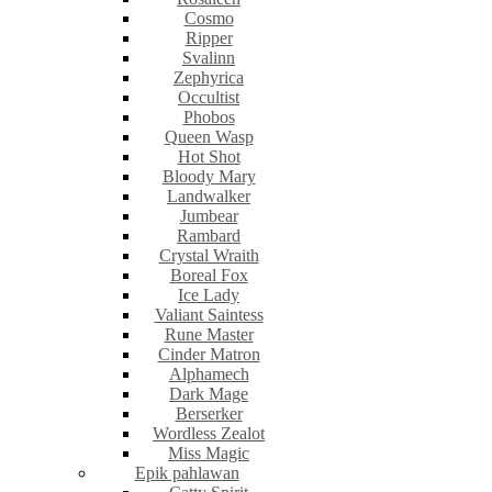
Cosmo
Ripper
Svalinn
Zephyrica
Occultist
Phobos
Queen Wasp
Hot Shot
Bloody Mary
Landwalker
Jumbear
Rambard
Crystal Wraith
Boreal Fox
Ice Lady
Valiant Saintess
Rune Master
Cinder Matron
Alphamech
Dark Mage
Berserker
Wordless Zealot
Miss Magic
Epik pahlawan