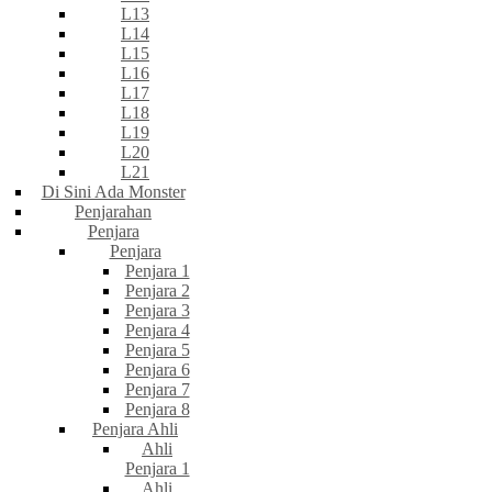
L13
L14
L15
L16
L17
L18
L19
L20
L21
Di Sini Ada Monster
Penjarahan
Penjara
Penjara
Penjara 1
Penjara 2
Penjara 3
Penjara 4
Penjara 5
Penjara 6
Penjara 7
Penjara 8
Penjara Ahli
Ahli
Penjara 1
Ahli