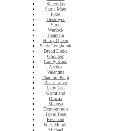
Sinterklas
Satria Maut
Pixie
Destroyer
Siren
Warlock
Treantaur
Harpy Queen
Satria Tengkorak
Dread Drake
Ghoulem
Candy Kane
Arctica
Valentina
Phantom King
Beast Tamer
Lady Leo
Grimfiend
Dracax
Medusa
Demogorgon
Trixie Treat
Revenant
Nick Mungil
Michael