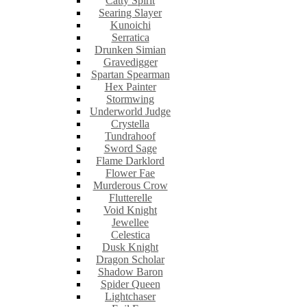
Catty Spirit
Searing Slayer
Kunoichi
Serratica
Drunken Simian
Gravedigger
Spartan Spearman
Hex Painter
Stormwing
Underworld Judge
Crystella
Tundrahoof
Sword Sage
Flame Darklord
Flower Fae
Murderous Crow
Flutterelle
Void Knight
Jewellee
Celestica
Dusk Knight
Dragon Scholar
Shadow Baron
Spider Queen
Lightchaser