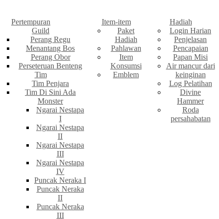
Pertempuran
Item-item
Hadiah
Guild
Paket
Login Harian
Perang Regu
Hadiah
Penjelasan
Menantang Bos
Pahlawan
Pencapaian
Perang Obor
Item
Papan Misi
Perseteruan Benteng
Konsumsi
Air mancur dari
Tim
Emblem
keinginan
Tim Penjara
Log Pelatihan
Tim Di Sini Ada
Divine
Monster
Hammer
Ngarai Nestapa
Roda
I
persahabatan
Ngarai Nestapa
II
Ngarai Nestapa
III
Ngarai Nestapa
IV
Puncak Neraka I
Puncak Neraka
II
Puncak Neraka
III