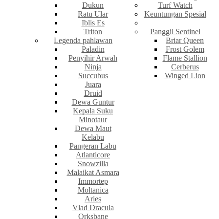
Dukun
Turf Watch
Ratu Ular
Keuntungan Spesial
Iblis Es
Triton
Panggil Sentinel
Legenda pahlawan
Briar Queen
Paladin
Frost Golem
Penyihir Arwah
Flame Stallion
Ninja
Cerberus
Succubus
Winged Lion
Juara
Druid
Dewa Guntur
Kepala Suku
Minotaur
Dewa Maut
Kelabu
Pangeran Labu
Atlanticore
Snowzilla
Malaikat Asmara
Immortep
Moltanica
Aries
Vlad Dracula
Orksbane