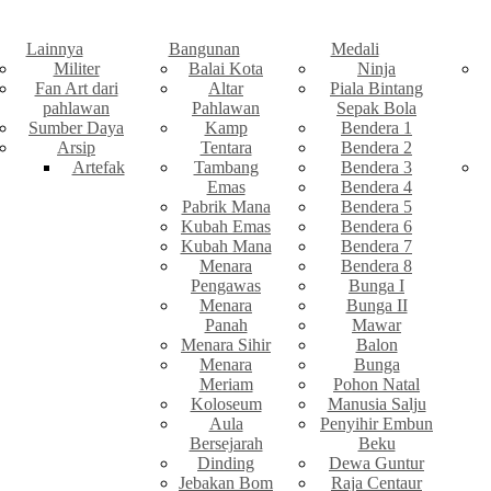
Lainnya
Bangunan
Medali
Militer
Balai Kota
Ninja
Fan Art dari
Altar
Piala Bintang
pahlawan
Pahlawan
Sepak Bola
Sumber Daya
Kamp
Bendera 1
Arsip
Tentara
Bendera 2
Artefak
Tambang
Bendera 3
Emas
Bendera 4
Pabrik Mana
Bendera 5
Kubah Emas
Bendera 6
Kubah Mana
Bendera 7
Menara
Bendera 8
Pengawas
Bunga I
Menara
Bunga II
Panah
Mawar
Menara Sihir
Balon
Menara
Bunga
Meriam
Pohon Natal
Koloseum
Manusia Salju
Aula
Penyihir Embun
Bersejarah
Beku
Dinding
Dewa Guntur
Jebakan Bom
Raja Centaur