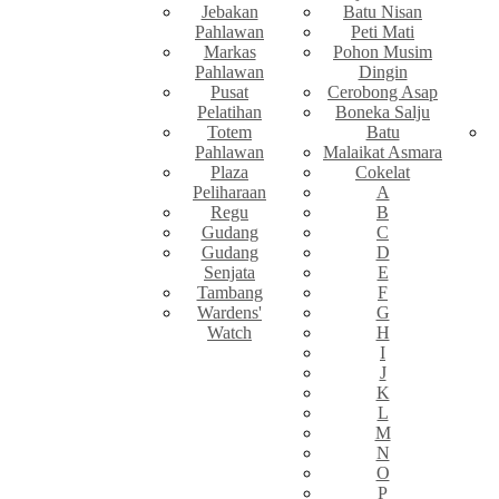
Jebakan
Batu Nisan
Pahlawan
Peti Mati
Markas
Pohon Musim
Pahlawan
Dingin
Pusat
Cerobong Asap
Pelatihan
Boneka Salju
Totem
Batu
Pahlawan
Malaikat Asmara
Plaza
Cokelat
Peliharaan
A
Regu
B
Gudang
C
Gudang
D
Senjata
E
Tambang
F
Wardens'
G
Watch
H
I
J
K
L
M
N
O
P