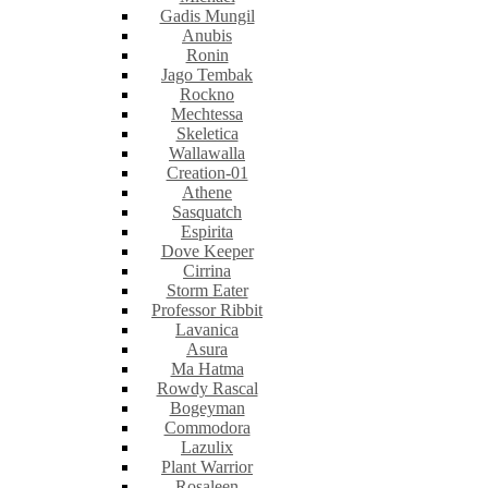
Gadis Mungil
Anubis
Ronin
Jago Tembak
Rockno
Mechtessa
Skeletica
Wallawalla
Creation-01
Athene
Sasquatch
Espirita
Dove Keeper
Cirrina
Storm Eater
Professor Ribbit
Lavanica
Asura
Ma Hatma
Rowdy Rascal
Bogeyman
Commodora
Lazulix
Plant Warrior
Rosaleen