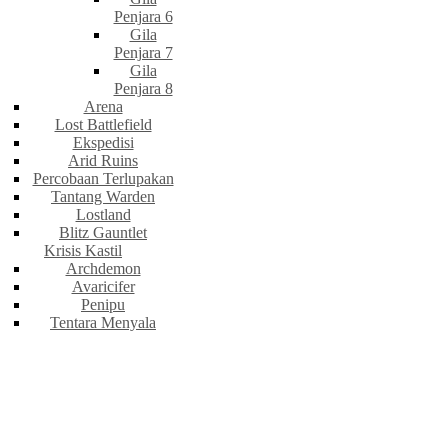
Penjara 6
Gila
Penjara 7
Gila
Penjara 8
Arena
Lost Battlefield
Ekspedisi
Arid Ruins
Percobaan Terlupakan
Tantang Warden
Lostland
Blitz Gauntlet
Krisis Kastil
Archdemon
Avaricifer
Penipu
Tentara Menyala