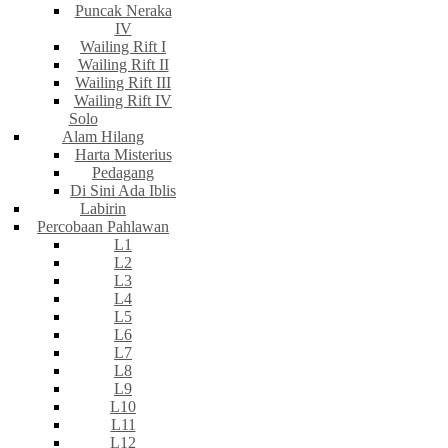
Puncak Neraka
IV
Wailing Rift I
Wailing Rift II
Wailing Rift III
Wailing Rift IV
Solo
Alam Hilang
Harta Misterius
Pedagang
Di Sini Ada Iblis
Labirin
Percobaan Pahlawan
L1
L2
L3
L4
L5
L6
L7
L8
L9
L10
L11
L12