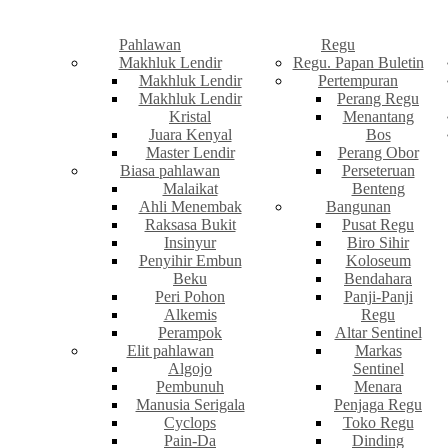
Pahlawan
Regu
Makhluk Lendir
Regu. Papan Buletin
Makhluk Lendir
Pertempuran
Makhluk Lendir
Perang Regu
Kristal
Menantang
Juara Kenyal
Bos
Master Lendir
Perang Obor
Biasa pahlawan
Perseteruan
Malaikat
Benteng
Ahli Menembak
Bangunan
Raksasa Bukit
Pusat Regu
Insinyur
Biro Sihir
Penyihir Embun
Koloseum
Beku
Bendahara
Peri Pohon
Panji-Panji
Alkemis
Regu
Perampok
Altar Sentinel
Elit pahlawan
Markas
Algojo
Sentinel
Pembunuh
Menara
Manusia Serigala
Penjaga Regu
Cyclops
Toko Regu
Pain-Da
Dinding