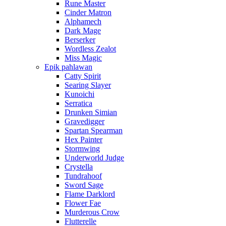
Rune Master
Cinder Matron
Alphamech
Dark Mage
Berserker
Wordless Zealot
Miss Magic
Epik pahlawan
Catty Spirit
Searing Slayer
Kunoichi
Serratica
Drunken Simian
Gravedigger
Spartan Spearman
Hex Painter
Stormwing
Underworld Judge
Crystella
Tundrahoof
Sword Sage
Flame Darklord
Flower Fae
Murderous Crow
Flutterelle