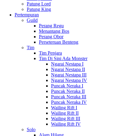
Patung Lord
Patung King
Pertempuran
Guild
Perang Regu
Menantang Bos
Perang Obor
Perseteruan Benteng
Tim
Tim Penjara
Tim Di Sini Ada Monster
Ngarai Nestapa I
Ngarai Nestapa II
Ngarai Nestapa III
Ngarai Nestapa IV
Puncak Neraka I
Puncak Neraka II
Puncak Neraka III
Puncak Neraka IV
Wailing Rift I
Wailing Rift II
Wailing Rift III
Wailing Rift IV
Solo
Alam Hilang