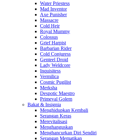
Water Priestess
Mad Inventor
Axe Punisher
Massacre
Cold Heir
Royal Mummy
Colossus
Grief Harpist
Barbarian Rider
Cold Conjuress
Genteel Droid
Lady Weldcore
Inquisitess
Vermilica
Cosmic Pugilist
Merksha
Despotic Maestro
Primeval Golem
Bakat & Insignia
Menghidupkan Kembali
Serangan Keras
Merevitalisasi
Menghanguskan
Menghancurkan Diri Sendiri
Serangan Mematikan