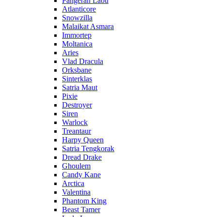
Pangeran Labu
Atlanticore
Snowzilla
Malaikat Asmara
Immortep
Moltanica
Aries
Vlad Dracula
Orksbane
Sinterklas
Satria Maut
Pixie
Destroyer
Siren
Warlock
Treantaur
Harpy Queen
Satria Tengkorak
Dread Drake
Ghoulem
Candy Kane
Arctica
Valentina
Phantom King
Beast Tamer