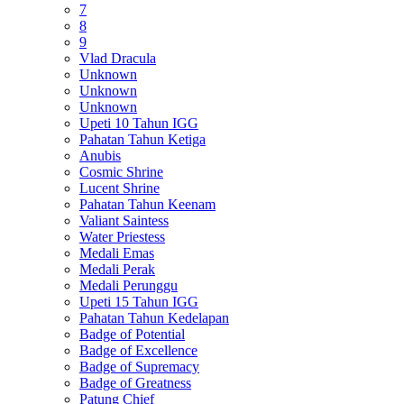
7
8
9
Vlad Dracula
Unknown
Unknown
Unknown
Upeti 10 Tahun IGG
Pahatan Tahun Ketiga
Anubis
Cosmic Shrine
Lucent Shrine
Pahatan Tahun Keenam
Valiant Saintess
Water Priestess
Medali Emas
Medali Perak
Medali Perunggu
Upeti 15 Tahun IGG
Pahatan Tahun Kedelapan
Badge of Potential
Badge of Excellence
Badge of Supremacy
Badge of Greatness
Patung Chief