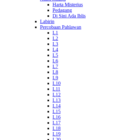
Harta Misterius
Pedagang
Di Sini Ada Iblis
Labirin
Percobaan Pahlawan
L1
L2
L3
L4
L5
L6
L7
L8
L9
L10
L11
L12
L13
L14
L15
L16
L17
L18
L19
L20