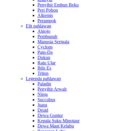
Penyihir Embun Beku
Peri Pohon
Alkemis
Perampok
Elit pahlawan
Algojo
Pembunuh
Manusia Serigala
Cyclops
Pain-Da
Dukun
Ratu Ular
Iblis Es
Triton
Legenda pahlawan
Paladin
Penyihir Arwah
Ninja
Succubus
Juara
Druid
Dewa Guntur
Kepala Suku Minotaur
Dewa Maut Kelabu