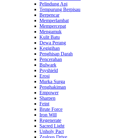
Pelindung Api
Tempurung Berpisau
Berpencar
Memperlambat
Mempercepat
Mengamuk
Kulit Batu
Dewa Perang
Kegigihan
Penghisap Darah
Pencerahan
Bulwark
Psyshield
Erosi
Murka Surga
Penghakiman
Empower
Sharpen
Feint
Brute Force
Iron Will
Regenerate
Sacred Light
Unholy Pact
Zealous Drive