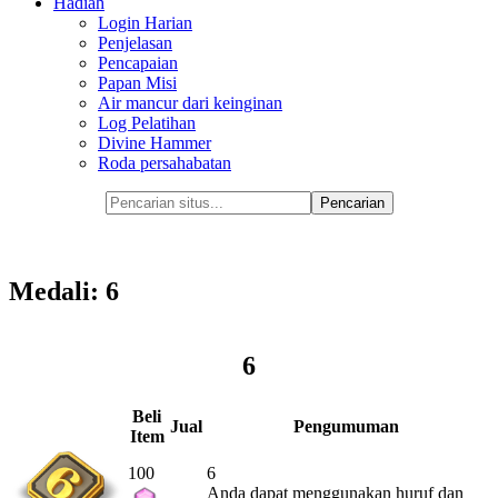
Hadiah
Login Harian
Penjelasan
Pencapaian
Papan Misi
Air mancur dari keinginan
Log Pelatihan
Divine Hammer
Roda persahabatan
Medali: 6
6
Beli
Jual
Pengumuman
Item
100
6
Anda dapat menggunakan huruf dan