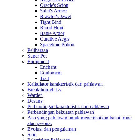
Oracle's Scion
Saint's Armor
Brawler's Jewel
Tight Bind
Blood Hunt
Battle Ardor
Curative Aegis
Spacetime Potion
Peliharaan
Super Pet
Equipment
Enchant
Equipment
Trait
Kalkulator karakteristik dari pahlawan
Breakthrough Lv
Warden
Destiny
Perbandingan karakteristik dari pahlawan
Perbandingan kekuatan pahlawan
Apa yang pahlawan untuk menempatkan bakat, rune
atau pesona.
Evolusi dan pengalaman
Skin