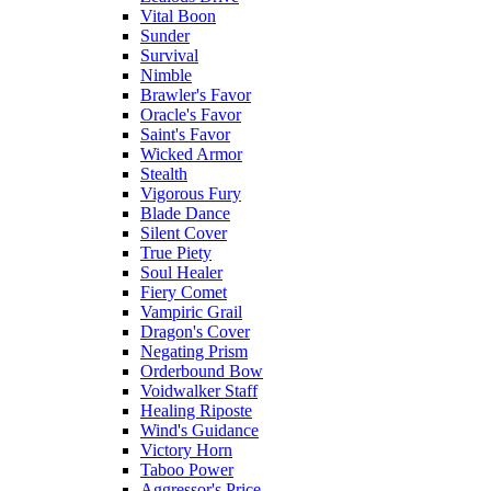
Vital Boon
Sunder
Survival
Nimble
Brawler's Favor
Oracle's Favor
Saint's Favor
Wicked Armor
Stealth
Vigorous Fury
Blade Dance
Silent Cover
True Piety
Soul Healer
Fiery Comet
Vampiric Grail
Dragon's Cover
Negating Prism
Orderbound Bow
Voidwalker Staff
Healing Riposte
Wind's Guidance
Victory Horn
Taboo Power
Aggressor's Price