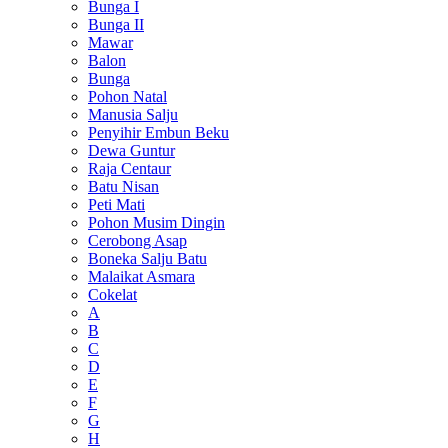
Bunga I
Bunga II
Mawar
Balon
Bunga
Pohon Natal
Manusia Salju
Penyihir Embun Beku
Dewa Guntur
Raja Centaur
Batu Nisan
Peti Mati
Pohon Musim Dingin
Cerobong Asap
Boneka Salju Batu
Malaikat Asmara
Cokelat
A
B
C
D
E
F
G
H