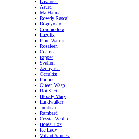
Lavanica
Asura
Ma Hatma
Rowdy Rascal
Bogeyman
Commodora
Lazulix
Plant Warrior
Rosaleen
Cosmo
Ripper
Svalinn
Zephyrica
Occultist
Phobos
Queen Wasp
Hot Shot
Bloody Mary
Landwalker
Jumbear
Rambard
Crystal Wraith
Boreal Fox
Ice Lady
Valiant Saintess