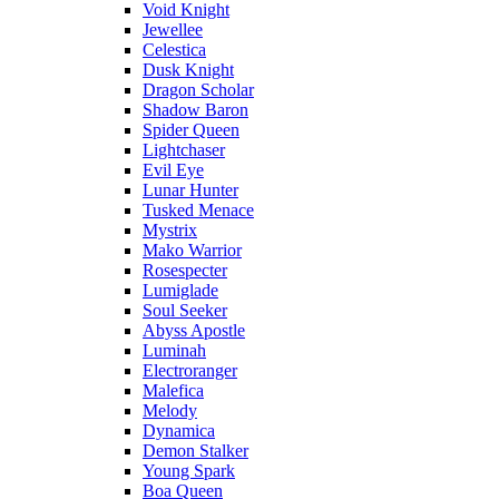
Void Knight
Jewellee
Celestica
Dusk Knight
Dragon Scholar
Shadow Baron
Spider Queen
Lightchaser
Evil Eye
Lunar Hunter
Tusked Menace
Mystrix
Mako Warrior
Rosespecter
Lumiglade
Soul Seeker
Abyss Apostle
Luminah
Electroranger
Malefica
Melody
Dynamica
Demon Stalker
Young Spark
Boa Queen