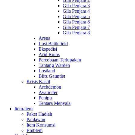
Gila Penjara 2
Gila Penjara 3
Gila Penjara 4
Gila Penjara 5
Gila Penjara 6
Gila Penjara 7
Gila Penjara 8
Arena
Lost Battlefield
Ekspedisi
Arid Ruins
Percobaan Terlupakan
Tantang Warden
Lostland
Blitz Gauntlet
Krisis Kastil
Archdemon
Avaricifer
Penipu
Tentara Menyala
Item-item
Paket Hadiah
Pahlawan
Item Konsumsi
Emblem