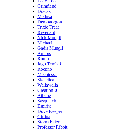
Lady Leo
Grimfiend
Dracax
Medusa
Demogorgon
Trixie Treat
Revenant
Nick Mungil
Michael
Gadis Mungil
Anubis
Ronin
Jago Tembak
Rockno
Mechtessa
Skeletica
Wallawalla
Creation-01
Athene
Sasquatch
Espirita
Dove Keeper
Cirrina
Storm Eater
Professor Ribbit