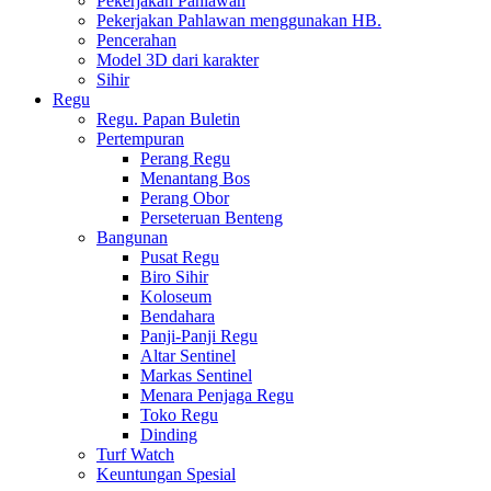
Pekerjakan Pahlawan
Pekerjakan Pahlawan menggunakan HB.
Pencerahan
Model 3D dari karakter
Sihir
Regu
Regu. Papan Buletin
Pertempuran
Perang Regu
Menantang Bos
Perang Obor
Perseteruan Benteng
Bangunan
Pusat Regu
Biro Sihir
Koloseum
Bendahara
Panji-Panji Regu
Altar Sentinel
Markas Sentinel
Menara Penjaga Regu
Toko Regu
Dinding
Turf Watch
Keuntungan Spesial