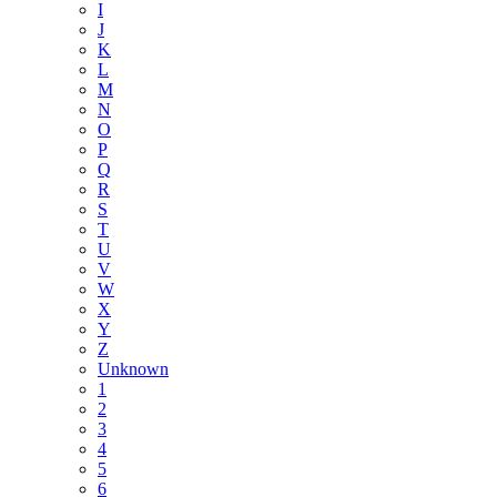
I
J
K
L
M
N
O
P
Q
R
S
T
U
V
W
X
Y
Z
Unknown
1
2
3
4
5
6