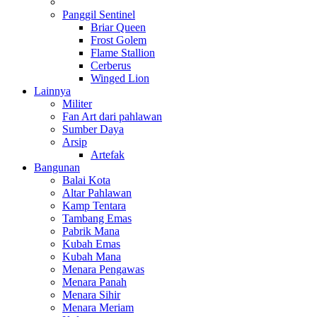
Panggil Sentinel
Briar Queen
Frost Golem
Flame Stallion
Cerberus
Winged Lion
Lainnya
Militer
Fan Art dari pahlawan
Sumber Daya
Arsip
Artefak
Bangunan
Balai Kota
Altar Pahlawan
Kamp Tentara
Tambang Emas
Pabrik Mana
Kubah Emas
Kubah Mana
Menara Pengawas
Menara Panah
Menara Sihir
Menara Meriam