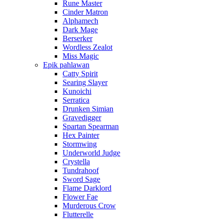
Rune Master
Cinder Matron
Alphamech
Dark Mage
Berserker
Wordless Zealot
Miss Magic
Epik pahlawan
Catty Spirit
Searing Slayer
Kunoichi
Serratica
Drunken Simian
Gravedigger
Spartan Spearman
Hex Painter
Stormwing
Underworld Judge
Crystella
Tundrahoof
Sword Sage
Flame Darklord
Flower Fae
Murderous Crow
Flutterelle