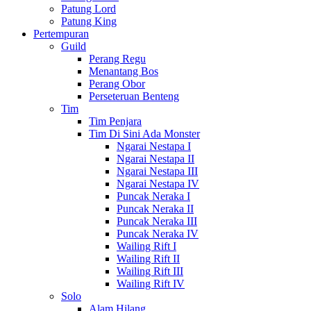
Patung Lord
Patung King
Pertempuran
Guild
Perang Regu
Menantang Bos
Perang Obor
Perseteruan Benteng
Tim
Tim Penjara
Tim Di Sini Ada Monster
Ngarai Nestapa I
Ngarai Nestapa II
Ngarai Nestapa III
Ngarai Nestapa IV
Puncak Neraka I
Puncak Neraka II
Puncak Neraka III
Puncak Neraka IV
Wailing Rift I
Wailing Rift II
Wailing Rift III
Wailing Rift IV
Solo
Alam Hilang