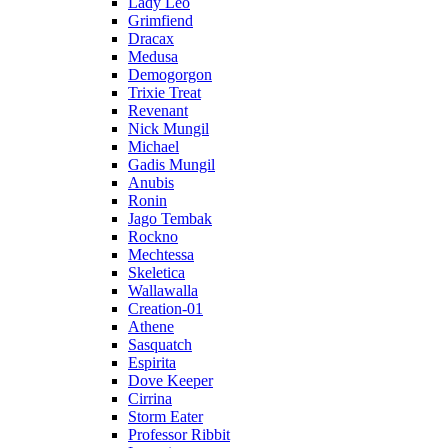
Lady Leo
Grimfiend
Dracax
Medusa
Demogorgon
Trixie Treat
Revenant
Nick Mungil
Michael
Gadis Mungil
Anubis
Ronin
Jago Tembak
Rockno
Mechtessa
Skeletica
Wallawalla
Creation-01
Athene
Sasquatch
Espirita
Dove Keeper
Cirrina
Storm Eater
Professor Ribbit