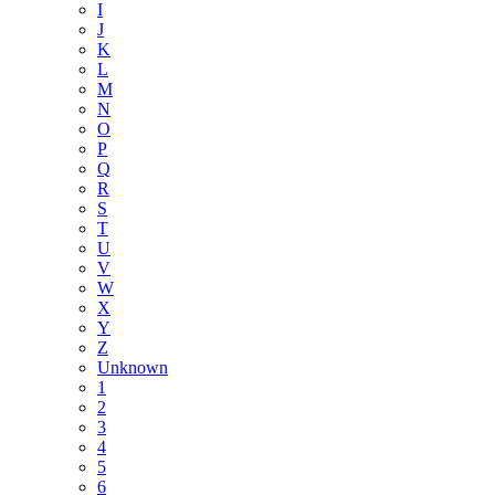
I
J
K
L
M
N
O
P
Q
R
S
T
U
V
W
X
Y
Z
Unknown
1
2
3
4
5
6