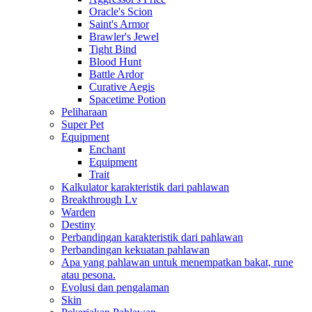
Oracle's Scion
Saint's Armor
Brawler's Jewel
Tight Bind
Blood Hunt
Battle Ardor
Curative Aegis
Spacetime Potion
Peliharaan
Super Pet
Equipment
Enchant
Equipment
Trait
Kalkulator karakteristik dari pahlawan
Breakthrough Lv
Warden
Destiny
Perbandingan karakteristik dari pahlawan
Perbandingan kekuatan pahlawan
Apa yang pahlawan untuk menempatkan bakat, rune
atau pesona.
Evolusi dan pengalaman
Skin