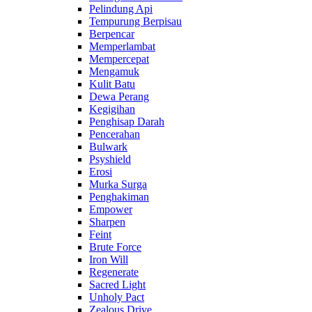
Pelindung Api
Tempurung Berpisau
Berpencar
Memperlambat
Mempercepat
Mengamuk
Kulit Batu
Dewa Perang
Kegigihan
Penghisap Darah
Pencerahan
Bulwark
Psyshield
Erosi
Murka Surga
Penghakiman
Empower
Sharpen
Feint
Brute Force
Iron Will
Regenerate
Sacred Light
Unholy Pact
Zealous Drive