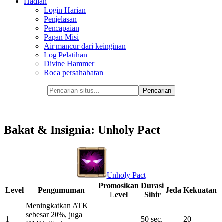
Hadiah
Login Harian
Penjelasan
Pencapaian
Papan Misi
Air mancur dari keinginan
Log Pelatihan
Divine Hammer
Roda persahabatan
Bakat & Insignia: Unholy Pact
Unholy Pact
Promosikan
Durasi
Level
Pengumuman
Jeda
Kekuatan
Level
Sihir
Meningkatkan ATK
sebesar 20%, juga
1
50 sec.
20