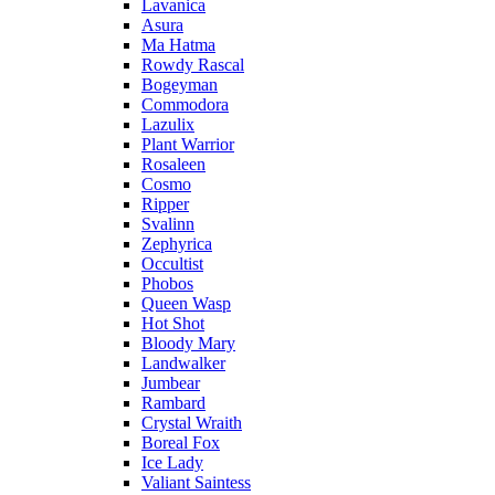
Lavanica
Asura
Ma Hatma
Rowdy Rascal
Bogeyman
Commodora
Lazulix
Plant Warrior
Rosaleen
Cosmo
Ripper
Svalinn
Zephyrica
Occultist
Phobos
Queen Wasp
Hot Shot
Bloody Mary
Landwalker
Jumbear
Rambard
Crystal Wraith
Boreal Fox
Ice Lady
Valiant Saintess