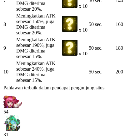
7
50 sec.
140
DMG diterima
x 10
sebesar 20%.
Meningkatkan ATK
sebesar 150%, juga
8
50 sec.
160
DMG diterima
x 10
sebesar 20%.
Meningkatkan ATK
sebesar 190%, juga
9
50 sec.
180
DMG diterima
x 10
sebesar 15%.
Meningkatkan ATK
sebesar 240%, juga
10
50 sec.
200
DMG diterima
sebesar 15%.
Pahlawan terbaik dalam pendapat pengunjung situs
54
31