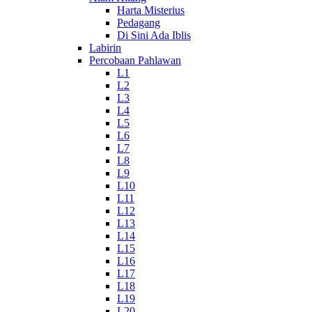
Harta Misterius
Pedagang
Di Sini Ada Iblis
Labirin
Percobaan Pahlawan
L1
L2
L3
L4
L5
L6
L7
L8
L9
L10
L11
L12
L13
L14
L15
L16
L17
L18
L19
L20