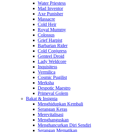
Water Priestess
Mad Inventor
Axe Punisher
Massacre
Cold Heir
Royal Mummy
Colossus
Grief Harpist
Barbarian Rider
Cold Conjuress
Genteel Droid
Lady Weldcore
Inquisitess
Vermilica
Cosmic Pugilist
Merksha
Despotic Maestro
Primeval Golem
Bakat & Insignia
Menghidupkan Kembali
Serangan Keras
Merevitalisasi
Menghanguskan
Menghancurkan Diri Sendiri
Serangan Mematikan