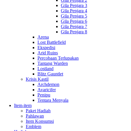
Gila Penjara 2
Gila Penjara 3
Gila Penjara 4
Gila Penjara 5
Gila Penjara 6
Gila Penjara 7
Gila Penjara 8
Arena
Lost Battlefield
Ekspedisi
Arid Ruins
Percobaan Terlupakan
Tantang Warden
Lostland
Blitz Gauntlet
Krisis Kastil
Archdemon
Avaricifer
Penipu
Tentara Menyala
Item-item
Paket Hadiah
Pahlawan
Item Konsumsi
Emblem