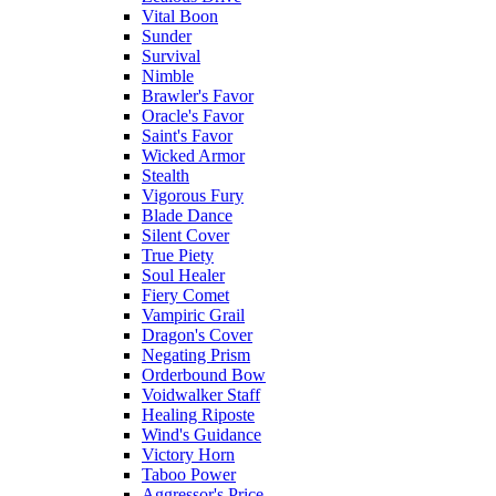
Vital Boon
Sunder
Survival
Nimble
Brawler's Favor
Oracle's Favor
Saint's Favor
Wicked Armor
Stealth
Vigorous Fury
Blade Dance
Silent Cover
True Piety
Soul Healer
Fiery Comet
Vampiric Grail
Dragon's Cover
Negating Prism
Orderbound Bow
Voidwalker Staff
Healing Riposte
Wind's Guidance
Victory Horn
Taboo Power
Aggressor's Price