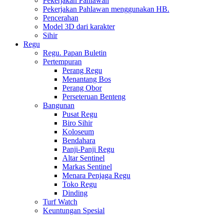
Pekerjakan Pahlawan
Pekerjakan Pahlawan menggunakan HB.
Pencerahan
Model 3D dari karakter
Sihir
Regu
Regu. Papan Buletin
Pertempuran
Perang Regu
Menantang Bos
Perang Obor
Perseteruan Benteng
Bangunan
Pusat Regu
Biro Sihir
Koloseum
Bendahara
Panji-Panji Regu
Altar Sentinel
Markas Sentinel
Menara Penjaga Regu
Toko Regu
Dinding
Turf Watch
Keuntungan Spesial