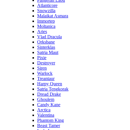
Pangeran Labu
Atlanticore
Snowzilla
Malaikat Asmara
Immortep
Moltanica
Aries
Vlad Dracula
Orksbane
Sinterklas
Satria Maut
Pixie
Destroyer
Siren
Warlock
Treantaur
Harpy Queen
Satria Tengkorak
Dread Drake
Ghoulem
Candy Kane
Arctica
Valentina
Phantom King
Beast Tamer