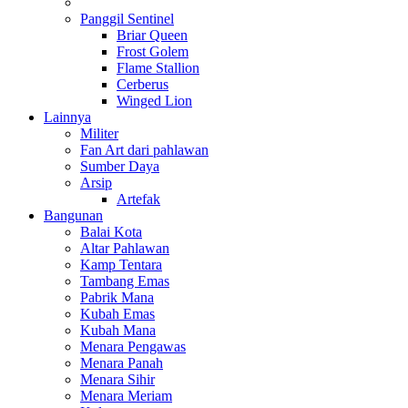
Panggil Sentinel
Briar Queen
Frost Golem
Flame Stallion
Cerberus
Winged Lion
Lainnya
Militer
Fan Art dari pahlawan
Sumber Daya
Arsip
Artefak
Bangunan
Balai Kota
Altar Pahlawan
Kamp Tentara
Tambang Emas
Pabrik Mana
Kubah Emas
Kubah Mana
Menara Pengawas
Menara Panah
Menara Sihir
Menara Meriam