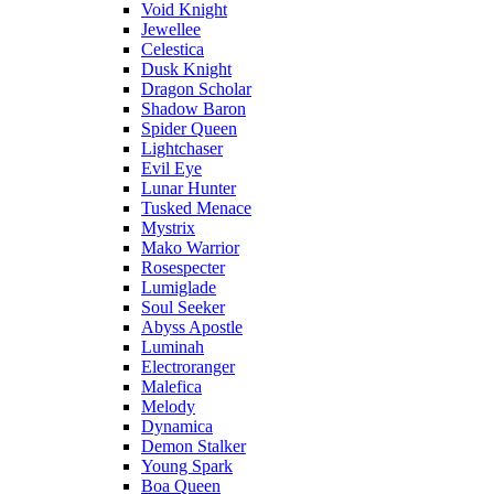
Void Knight
Jewellee
Celestica
Dusk Knight
Dragon Scholar
Shadow Baron
Spider Queen
Lightchaser
Evil Eye
Lunar Hunter
Tusked Menace
Mystrix
Mako Warrior
Rosespecter
Lumiglade
Soul Seeker
Abyss Apostle
Luminah
Electroranger
Malefica
Melody
Dynamica
Demon Stalker
Young Spark
Boa Queen