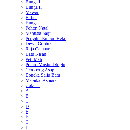
Bunga I
Bunga II
Mawar
Balon
Bunga
Pohon Natal
Manusia Salju
Penyihir Embun Beku
Dewa Guntur
Raja Centaur
Batu Nisan
Peti Mati
Pohon Musim Dingin
Cerobong Asap
Boneka Salju Batu
Malaikat Asmara
Cokelat
A
B
C
D
E
F
G
H