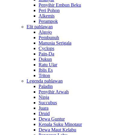
Penyihir Embun Beku
Peri Pohon
Alkemis
Perampok
Elit pahlawan
Algojo
Pembunuh
Manusia Serigala
Cyclops
Pain-Da
Dukun
Ratu Ular
Iblis Es
Triton
Legenda pahlawan
Paladin
Penyihir Arwah
Ninja
Succubus
Juara
Druid
Dewa Guntur
Kepala Suku Minotaur
Dewa Maut Kelabu