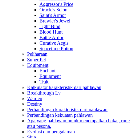
Aggressor's Price
Oracle's Scion
Saint's Armor
Brawler's Jewel
Tight Bind
Blood Hunt
Battle Ardor
Curative Aegis
Spacetime Potion
Peliharaan
Super Pet
Equipment
Enchant
Equipment
Trait
Kalkulator karakteristik dari pahlawan
Breakthrough Lv
Warden
Destiny
Perbandingan karakteristik dari pahlawan
Perbandingan kekuatan pahlawan
Apa yang pahlawan untuk menempatkan bakat, rune
atau pesona.
Evolusi dan pengalaman
Skin