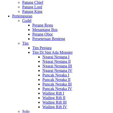
Patung Chief
Patung Lord
Patung King
Pertempuran
Guild
Perang Regu
Menantang Bos
Perang Obor
Perseteruan Benteng
Tim
Tim Penjara
Tim Di Sini Ada Monster
Ngarai Nestapa I
Ngarai Nestapa II
Ngarai Nestapa III
Ngarai Nestapa IV
Puncak Neraka I
Puncak Neraka II
Puncak Neraka III
Puncak Neraka IV
Wailing Rift I
Wailing Rift II
Wailing Rift III
Wailing Rift IV
Solo