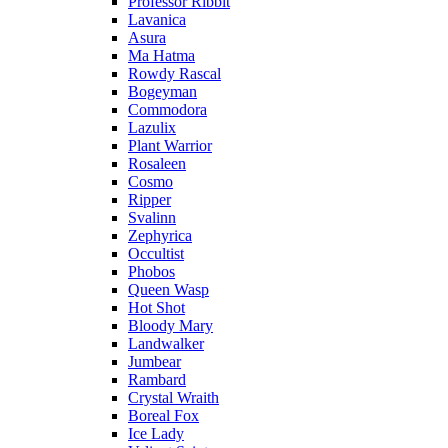
Professor Ribbit
Lavanica
Asura
Ma Hatma
Rowdy Rascal
Bogeyman
Commodora
Lazulix
Plant Warrior
Rosaleen
Cosmo
Ripper
Svalinn
Zephyrica
Occultist
Phobos
Queen Wasp
Hot Shot
Bloody Mary
Landwalker
Jumbear
Rambard
Crystal Wraith
Boreal Fox
Ice Lady