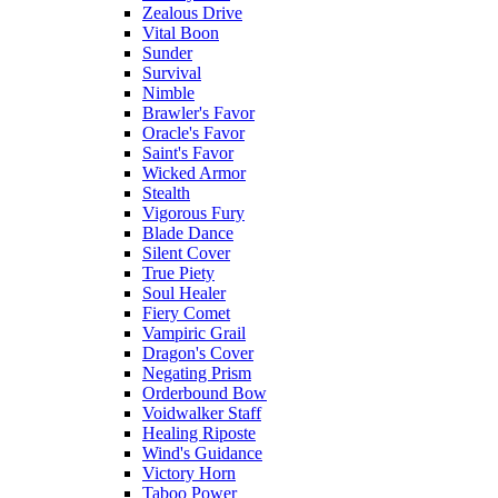
Zealous Drive
Vital Boon
Sunder
Survival
Nimble
Brawler's Favor
Oracle's Favor
Saint's Favor
Wicked Armor
Stealth
Vigorous Fury
Blade Dance
Silent Cover
True Piety
Soul Healer
Fiery Comet
Vampiric Grail
Dragon's Cover
Negating Prism
Orderbound Bow
Voidwalker Staff
Healing Riposte
Wind's Guidance
Victory Horn
Taboo Power