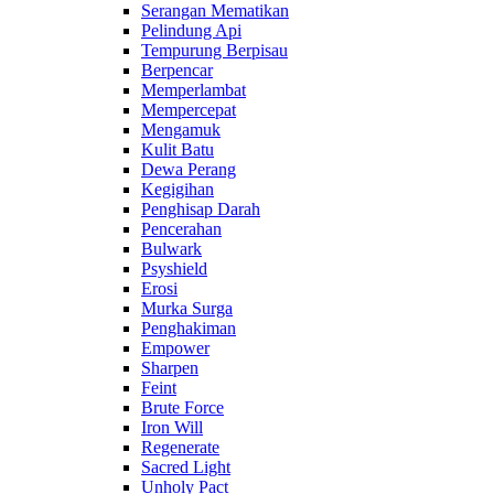
Serangan Mematikan
Pelindung Api
Tempurung Berpisau
Berpencar
Memperlambat
Mempercepat
Mengamuk
Kulit Batu
Dewa Perang
Kegigihan
Penghisap Darah
Pencerahan
Bulwark
Psyshield
Erosi
Murka Surga
Penghakiman
Empower
Sharpen
Feint
Brute Force
Iron Will
Regenerate
Sacred Light
Unholy Pact