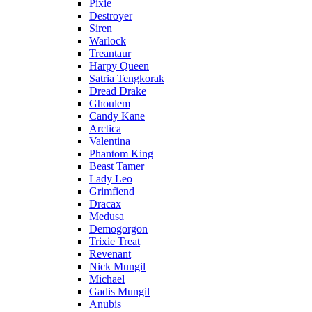
Pixie
Destroyer
Siren
Warlock
Treantaur
Harpy Queen
Satria Tengkorak
Dread Drake
Ghoulem
Candy Kane
Arctica
Valentina
Phantom King
Beast Tamer
Lady Leo
Grimfiend
Dracax
Medusa
Demogorgon
Trixie Treat
Revenant
Nick Mungil
Michael
Gadis Mungil
Anubis