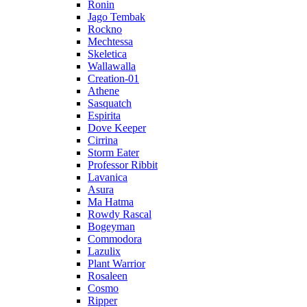
Ronin
Jago Tembak
Rockno
Mechtessa
Skeletica
Wallawalla
Creation-01
Athene
Sasquatch
Espirita
Dove Keeper
Cirrina
Storm Eater
Professor Ribbit
Lavanica
Asura
Ma Hatma
Rowdy Rascal
Bogeyman
Commodora
Lazulix
Plant Warrior
Rosaleen
Cosmo
Ripper