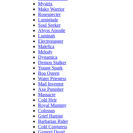
Mystrix
Mako Warrior
Rosespecter
Lumiglade
Soul Seeker
Abyss Apostle
Luminah
Electroranger
Malefica
Melody
Dynamica
Demon Stalker
Young Spark
Boa Queen
Water Priestess
Mad Inventor
Axe Punisher
Massacre
Cold Heir
Royal Mummy
Colossus
Grief Harpist
Barbarian Rider
Cold Conjuress
Genteel Droid