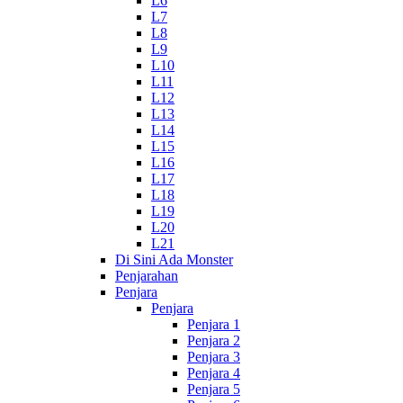
L6
L7
L8
L9
L10
L11
L12
L13
L14
L15
L16
L17
L18
L19
L20
L21
Di Sini Ada Monster
Penjarahan
Penjara
Penjara
Penjara 1
Penjara 2
Penjara 3
Penjara 4
Penjara 5