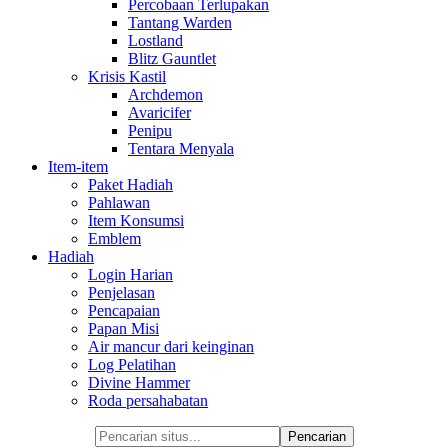
Percobaan Terlupakan
Tantang Warden
Lostland
Blitz Gauntlet
Krisis Kastil
Archdemon
Avaricifer
Penipu
Tentara Menyala
Item-item
Paket Hadiah
Pahlawan
Item Konsumsi
Emblem
Hadiah
Login Harian
Penjelasan
Pencapaian
Papan Misi
Air mancur dari keinginan
Log Pelatihan
Divine Hammer
Roda persahabatan