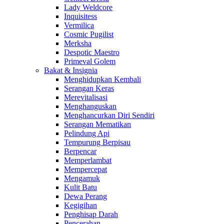
Lady Weldcore
Inquisitess
Vermilica
Cosmic Pugilist
Merksha
Despotic Maestro
Primeval Golem
Bakat & Insignia
Menghidupkan Kembali
Serangan Keras
Merevitalisasi
Menghanguskan
Menghancurkan Diri Sendiri
Serangan Mematikan
Pelindung Api
Tempurung Berpisau
Berpencar
Memperlambat
Mempercepat
Mengamuk
Kulit Batu
Dewa Perang
Kegigihan
Penghisap Darah
Pencerahan