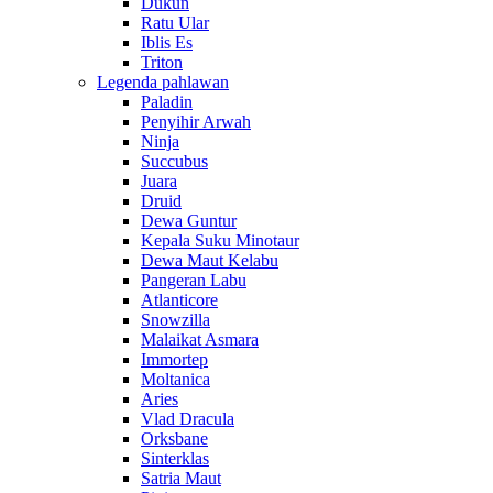
Dukun
Ratu Ular
Iblis Es
Triton
Legenda pahlawan
Paladin
Penyihir Arwah
Ninja
Succubus
Juara
Druid
Dewa Guntur
Kepala Suku Minotaur
Dewa Maut Kelabu
Pangeran Labu
Atlanticore
Snowzilla
Malaikat Asmara
Immortep
Moltanica
Aries
Vlad Dracula
Orksbane
Sinterklas
Satria Maut