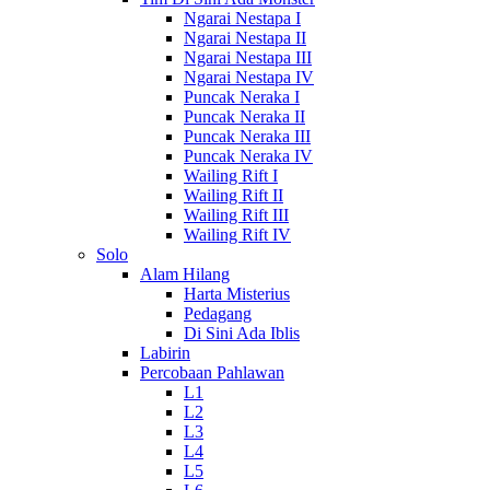
Ngarai Nestapa I
Ngarai Nestapa II
Ngarai Nestapa III
Ngarai Nestapa IV
Puncak Neraka I
Puncak Neraka II
Puncak Neraka III
Puncak Neraka IV
Wailing Rift I
Wailing Rift II
Wailing Rift III
Wailing Rift IV
Solo
Alam Hilang
Harta Misterius
Pedagang
Di Sini Ada Iblis
Labirin
Percobaan Pahlawan
L1
L2
L3
L4
L5