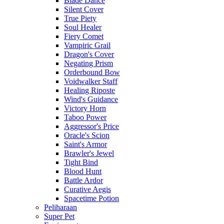
Blade Dance
Silent Cover
True Piety
Soul Healer
Fiery Comet
Vampiric Grail
Dragon's Cover
Negating Prism
Orderbound Bow
Voidwalker Staff
Healing Riposte
Wind's Guidance
Victory Horn
Taboo Power
Aggressor's Price
Oracle's Scion
Saint's Armor
Brawler's Jewel
Tight Bind
Blood Hunt
Battle Ardor
Curative Aegis
Spacetime Potion
Peliharaan
Super Pet