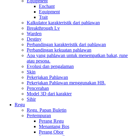
Equipment
Enchant
Equipment
Trait
Kalkulator karakteristik dari pahlawan
Breakthrough Lv
Warden
Destiny
Perbandingan karakteristik dari pahlawan
Perbandingan kekuatan pahlawan
Apa yang pahlawan untuk menempatkan bakat, rune
atau pesona.
Evolusi dan pengalaman
Skin
Pekerjakan Pahlawan
Pekerjakan Pahlawan menggunakan HB.
Pencerahan
Model 3D dari karakter
Sihir
Regu
Regu. Papan Buletin
Pertempuran
Perang Regu
Menantang Bos
Perang Obor