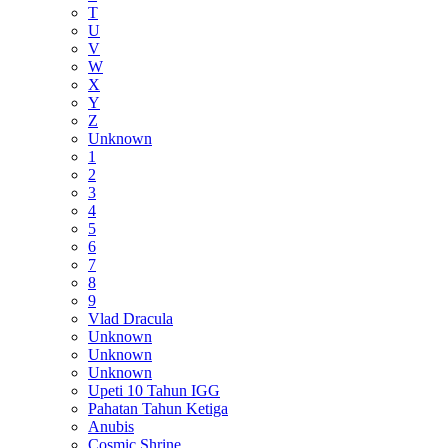
T
U
V
W
X
Y
Z
Unknown
1
2
3
4
5
6
7
8
9
Vlad Dracula
Unknown
Unknown
Unknown
Upeti 10 Tahun IGG
Pahatan Tahun Ketiga
Anubis
Cosmic Shrine