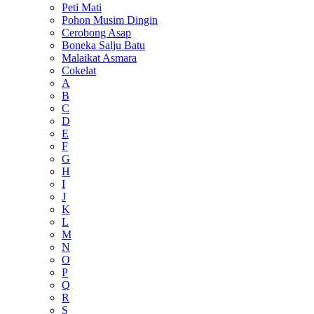
Peti Mati
Pohon Musim Dingin
Cerobong Asap
Boneka Salju Batu
Malaikat Asmara
Cokelat
A
B
C
D
E
F
G
H
I
J
K
L
M
N
O
P
Q
R
S