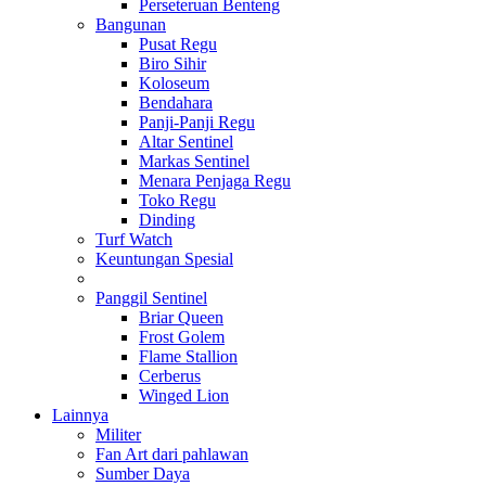
Perseteruan Benteng
Bangunan
Pusat Regu
Biro Sihir
Koloseum
Bendahara
Panji-Panji Regu
Altar Sentinel
Markas Sentinel
Menara Penjaga Regu
Toko Regu
Dinding
Turf Watch
Keuntungan Spesial
Panggil Sentinel
Briar Queen
Frost Golem
Flame Stallion
Cerberus
Winged Lion
Lainnya
Militer
Fan Art dari pahlawan
Sumber Daya