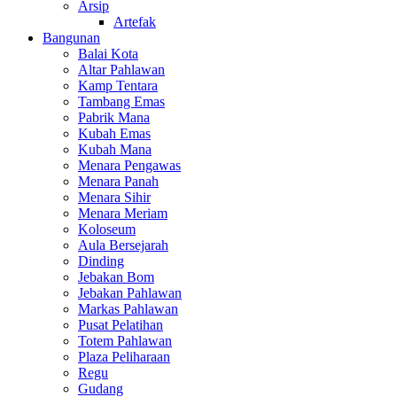
Arsip
Artefak
Bangunan
Balai Kota
Altar Pahlawan
Kamp Tentara
Tambang Emas
Pabrik Mana
Kubah Emas
Kubah Mana
Menara Pengawas
Menara Panah
Menara Sihir
Menara Meriam
Koloseum
Aula Bersejarah
Dinding
Jebakan Bom
Jebakan Pahlawan
Markas Pahlawan
Pusat Pelatihan
Totem Pahlawan
Plaza Peliharaan
Regu
Gudang