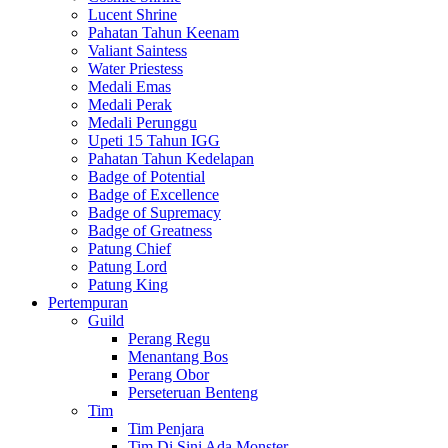
Lucent Shrine
Pahatan Tahun Keenam
Valiant Saintess
Water Priestess
Medali Emas
Medali Perak
Medali Perunggu
Upeti 15 Tahun IGG
Pahatan Tahun Kedelapan
Badge of Potential
Badge of Excellence
Badge of Supremacy
Badge of Greatness
Patung Chief
Patung Lord
Patung King
Pertempuran
Guild
Perang Regu
Menantang Bos
Perang Obor
Perseteruan Benteng
Tim
Tim Penjara
Tim Di Sini Ada Monster