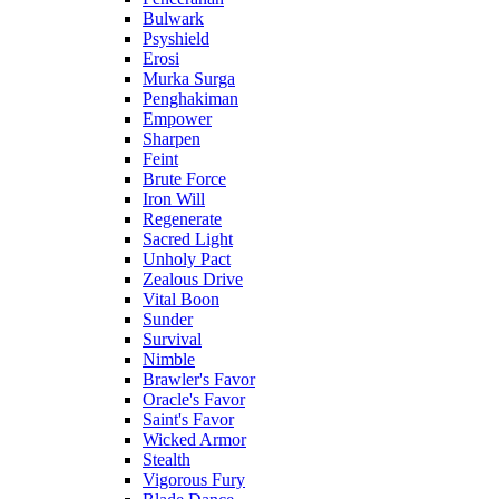
Bulwark
Psyshield
Erosi
Murka Surga
Penghakiman
Empower
Sharpen
Feint
Brute Force
Iron Will
Regenerate
Sacred Light
Unholy Pact
Zealous Drive
Vital Boon
Sunder
Survival
Nimble
Brawler's Favor
Oracle's Favor
Saint's Favor
Wicked Armor
Stealth
Vigorous Fury