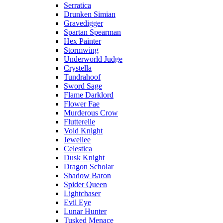
Serratica
Drunken Simian
Gravedigger
Spartan Spearman
Hex Painter
Stormwing
Underworld Judge
Crystella
Tundrahoof
Sword Sage
Flame Darklord
Flower Fae
Murderous Crow
Flutterelle
Void Knight
Jewellee
Celestica
Dusk Knight
Dragon Scholar
Shadow Baron
Spider Queen
Lightchaser
Evil Eye
Lunar Hunter
Tusked Menace