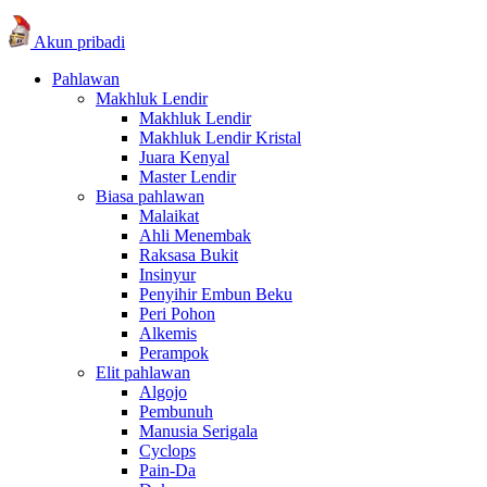
Akun pribadi
Pahlawan
Makhluk Lendir
Makhluk Lendir
Makhluk Lendir Kristal
Juara Kenyal
Master Lendir
Biasa pahlawan
Malaikat
Ahli Menembak
Raksasa Bukit
Insinyur
Penyihir Embun Beku
Peri Pohon
Alkemis
Perampok
Elit pahlawan
Algojo
Pembunuh
Manusia Serigala
Cyclops
Pain-Da