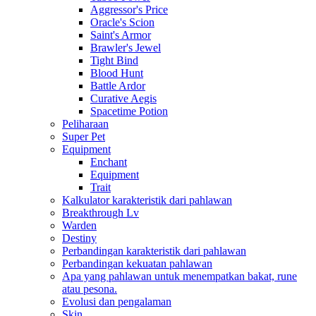
Aggressor's Price
Oracle's Scion
Saint's Armor
Brawler's Jewel
Tight Bind
Blood Hunt
Battle Ardor
Curative Aegis
Spacetime Potion
Peliharaan
Super Pet
Equipment
Enchant
Equipment
Trait
Kalkulator karakteristik dari pahlawan
Breakthrough Lv
Warden
Destiny
Perbandingan karakteristik dari pahlawan
Perbandingan kekuatan pahlawan
Apa yang pahlawan untuk menempatkan bakat, rune
atau pesona.
Evolusi dan pengalaman
Skin