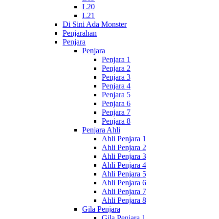
L20
L21
Di Sini Ada Monster
Penjarahan
Penjara
Penjara
Penjara 1
Penjara 2
Penjara 3
Penjara 4
Penjara 5
Penjara 6
Penjara 7
Penjara 8
Penjara Ahli
Ahli Penjara 1
Ahli Penjara 2
Ahli Penjara 3
Ahli Penjara 4
Ahli Penjara 5
Ahli Penjara 6
Ahli Penjara 7
Ahli Penjara 8
Gila Penjara
Gila Penjara 1