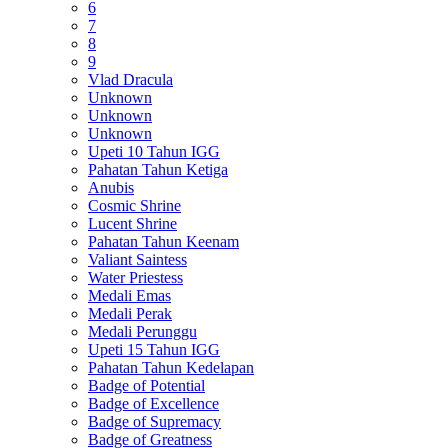
6
7
8
9
Vlad Dracula
Unknown
Unknown
Unknown
Upeti 10 Tahun IGG
Pahatan Tahun Ketiga
Anubis
Cosmic Shrine
Lucent Shrine
Pahatan Tahun Keenam
Valiant Saintess
Water Priestess
Medali Emas
Medali Perak
Medali Perunggu
Upeti 15 Tahun IGG
Pahatan Tahun Kedelapan
Badge of Potential
Badge of Excellence
Badge of Supremacy
Badge of Greatness