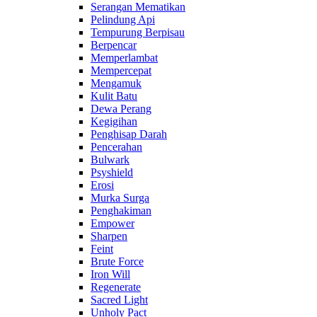
Serangan Mematikan
Pelindung Api
Tempurung Berpisau
Berpencar
Memperlambat
Mempercepat
Mengamuk
Kulit Batu
Dewa Perang
Kegigihan
Penghisap Darah
Pencerahan
Bulwark
Psyshield
Erosi
Murka Surga
Penghakiman
Empower
Sharpen
Feint
Brute Force
Iron Will
Regenerate
Sacred Light
Unholy Pact