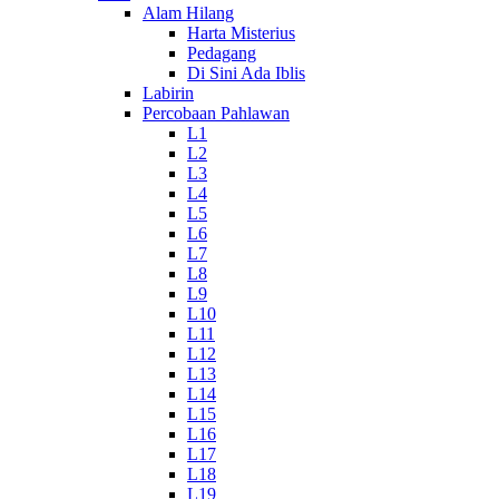
Alam Hilang
Harta Misterius
Pedagang
Di Sini Ada Iblis
Labirin
Percobaan Pahlawan
L1
L2
L3
L4
L5
L6
L7
L8
L9
L10
L11
L12
L13
L14
L15
L16
L17
L18
L19