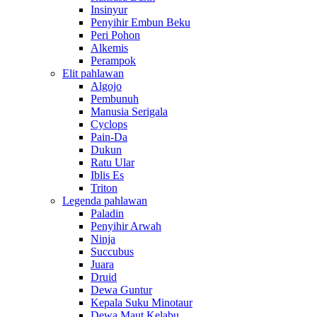
Insinyur
Penyihir Embun Beku
Peri Pohon
Alkemis
Perampok
Elit pahlawan
Algojo
Pembunuh
Manusia Serigala
Cyclops
Pain-Da
Dukun
Ratu Ular
Iblis Es
Triton
Legenda pahlawan
Paladin
Penyihir Arwah
Ninja
Succubus
Juara
Druid
Dewa Guntur
Kepala Suku Minotaur
Dewa Maut Kelabu