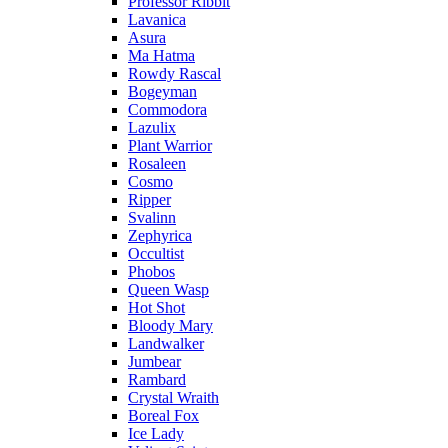
Professor Ribbit
Lavanica
Asura
Ma Hatma
Rowdy Rascal
Bogeyman
Commodora
Lazulix
Plant Warrior
Rosaleen
Cosmo
Ripper
Svalinn
Zephyrica
Occultist
Phobos
Queen Wasp
Hot Shot
Bloody Mary
Landwalker
Jumbear
Rambard
Crystal Wraith
Boreal Fox
Ice Lady