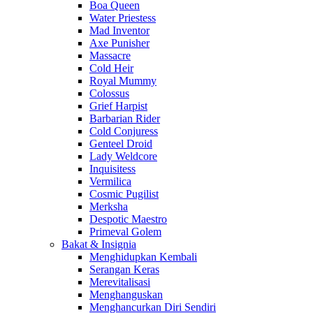
Boa Queen
Water Priestess
Mad Inventor
Axe Punisher
Massacre
Cold Heir
Royal Mummy
Colossus
Grief Harpist
Barbarian Rider
Cold Conjuress
Genteel Droid
Lady Weldcore
Inquisitess
Vermilica
Cosmic Pugilist
Merksha
Despotic Maestro
Primeval Golem
Bakat & Insignia
Menghidupkan Kembali
Serangan Keras
Merevitalisasi
Menghanguskan
Menghancurkan Diri Sendiri