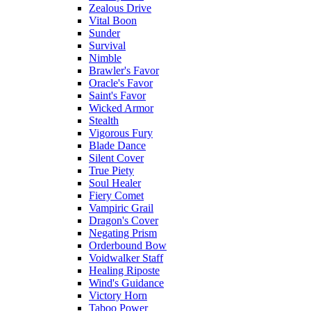
Zealous Drive
Vital Boon
Sunder
Survival
Nimble
Brawler's Favor
Oracle's Favor
Saint's Favor
Wicked Armor
Stealth
Vigorous Fury
Blade Dance
Silent Cover
True Piety
Soul Healer
Fiery Comet
Vampiric Grail
Dragon's Cover
Negating Prism
Orderbound Bow
Voidwalker Staff
Healing Riposte
Wind's Guidance
Victory Horn
Taboo Power