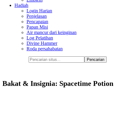
Hadiah
Login Harian
Penjelasan
Pencapaian
Papan Misi
Air mancur dari keinginan
Log Pelatihan
Divine Hammer
Roda persahabatan
Bakat & Insignia: Spacetime Potion