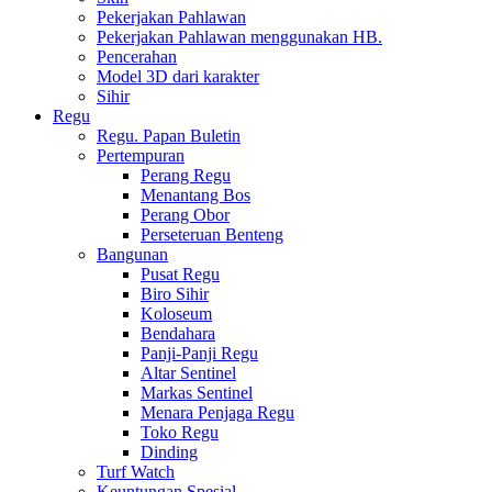
Pekerjakan Pahlawan
Pekerjakan Pahlawan menggunakan HB.
Pencerahan
Model 3D dari karakter
Sihir
Regu
Regu. Papan Buletin
Pertempuran
Perang Regu
Menantang Bos
Perang Obor
Perseteruan Benteng
Bangunan
Pusat Regu
Biro Sihir
Koloseum
Bendahara
Panji-Panji Regu
Altar Sentinel
Markas Sentinel
Menara Penjaga Regu
Toko Regu
Dinding
Turf Watch
Keuntungan Spesial