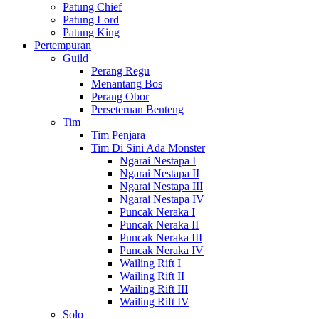
Patung Chief
Patung Lord
Patung King
Pertempuran
Guild
Perang Regu
Menantang Bos
Perang Obor
Perseteruan Benteng
Tim
Tim Penjara
Tim Di Sini Ada Monster
Ngarai Nestapa I
Ngarai Nestapa II
Ngarai Nestapa III
Ngarai Nestapa IV
Puncak Neraka I
Puncak Neraka II
Puncak Neraka III
Puncak Neraka IV
Wailing Rift I
Wailing Rift II
Wailing Rift III
Wailing Rift IV
Solo