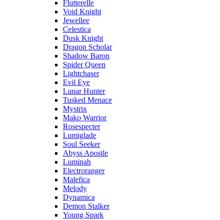
Flutterelle
Void Knight
Jewellee
Celestica
Dusk Knight
Dragon Scholar
Shadow Baron
Spider Queen
Lightchaser
Evil Eye
Lunar Hunter
Tusked Menace
Mystrix
Mako Warrior
Rosespecter
Lumiglade
Soul Seeker
Abyss Apostle
Luminah
Electroranger
Malefica
Melody
Dynamica
Demon Stalker
Young Spark