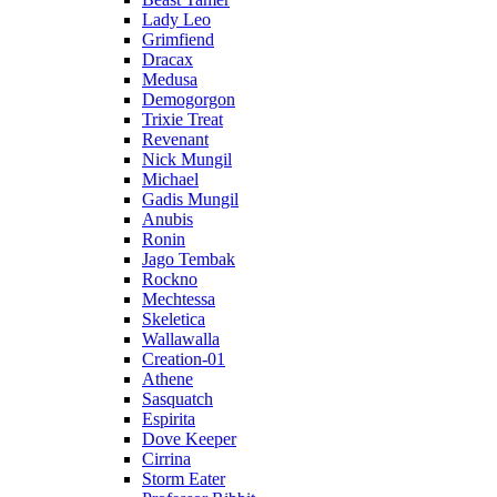
Lady Leo
Grimfiend
Dracax
Medusa
Demogorgon
Trixie Treat
Revenant
Nick Mungil
Michael
Gadis Mungil
Anubis
Ronin
Jago Tembak
Rockno
Mechtessa
Skeletica
Wallawalla
Creation-01
Athene
Sasquatch
Espirita
Dove Keeper
Cirrina
Storm Eater