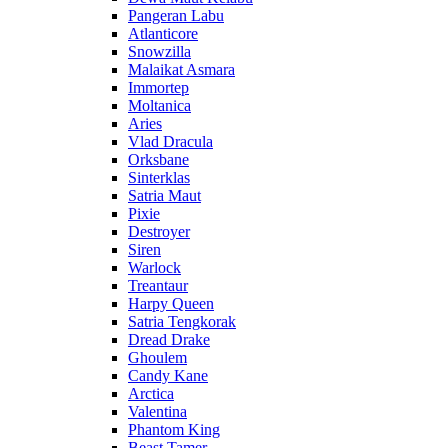
Pangeran Labu
Atlanticore
Snowzilla
Malaikat Asmara
Immortep
Moltanica
Aries
Vlad Dracula
Orksbane
Sinterklas
Satria Maut
Pixie
Destroyer
Siren
Warlock
Treantaur
Harpy Queen
Satria Tengkorak
Dread Drake
Ghoulem
Candy Kane
Arctica
Valentina
Phantom King
Beast Tamer