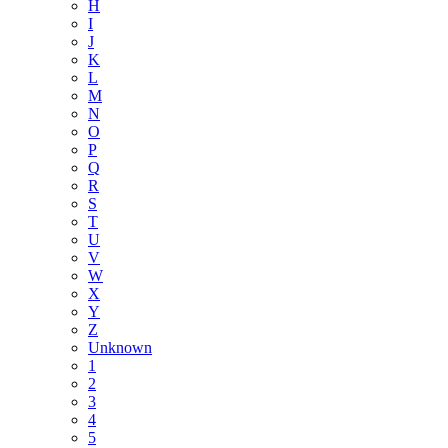
H
I
J
K
L
M
N
O
P
Q
R
S
T
U
V
W
X
Y
Z
Unknown
1
2
3
4
5