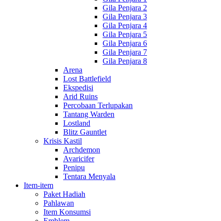
Gila Penjara 2
Gila Penjara 3
Gila Penjara 4
Gila Penjara 5
Gila Penjara 6
Gila Penjara 7
Gila Penjara 8
Arena
Lost Battlefield
Ekspedisi
Arid Ruins
Percobaan Terlupakan
Tantang Warden
Lostland
Blitz Gauntlet
Krisis Kastil
Archdemon
Avaricifer
Penipu
Tentara Menyala
Item-item
Paket Hadiah
Pahlawan
Item Konsumsi
Emblem