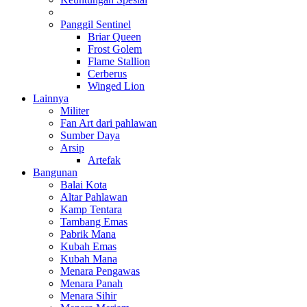
Panggil Sentinel
Briar Queen
Frost Golem
Flame Stallion
Cerberus
Winged Lion
Lainnya
Militer
Fan Art dari pahlawan
Sumber Daya
Arsip
Artefak
Bangunan
Balai Kota
Altar Pahlawan
Kamp Tentara
Tambang Emas
Pabrik Mana
Kubah Emas
Kubah Mana
Menara Pengawas
Menara Panah
Menara Sihir