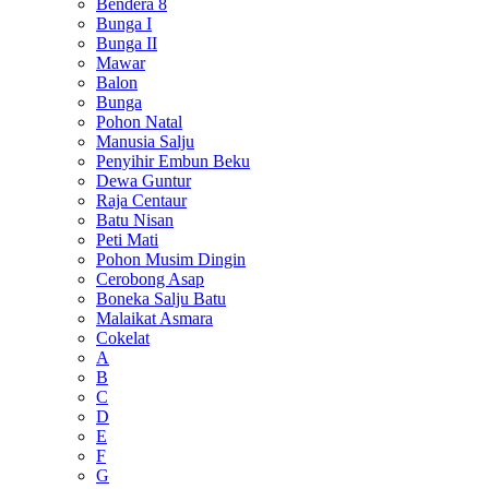
Bendera 8
Bunga I
Bunga II
Mawar
Balon
Bunga
Pohon Natal
Manusia Salju
Penyihir Embun Beku
Dewa Guntur
Raja Centaur
Batu Nisan
Peti Mati
Pohon Musim Dingin
Cerobong Asap
Boneka Salju Batu
Malaikat Asmara
Cokelat
A
B
C
D
E
F
G