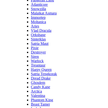
Pangeran Labu
Atlanticore
Snowzilla
Malaikat Asmara
Immortep
Moltanica
Aries
Vlad Dracula
Orksbane
Sinterklas
Satria Maut
Pixie
Destroyer
Siren
Warlock
Treantaur
Harpy Queen
Satria Tengkorak
Dread Drake
Ghoulem
Candy Kane
Arctica
Valentina
Phantom King
Beast Tamer