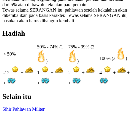
dari 5% atau di bawah kekuatan para pemain.
Tewas selama SERANGAN itu, pahlawan setelah kekalahan akan
dikembalikan pada basis karakter. Tewas selama SERANGAN itu,
pasukan akan harus dibangun kembali.
Hadiah
50% - 74% (1
75% - 99% (2
< 50%
100% (3
)
)
)
-12
+
1
+
2
+
4
+
+
+
+
+
Selain itu
Sihir
Pahlawan
Militer