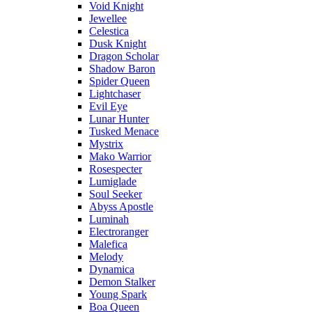
Void Knight
Jewellee
Celestica
Dusk Knight
Dragon Scholar
Shadow Baron
Spider Queen
Lightchaser
Evil Eye
Lunar Hunter
Tusked Menace
Mystrix
Mako Warrior
Rosespecter
Lumiglade
Soul Seeker
Abyss Apostle
Luminah
Electroranger
Malefica
Melody
Dynamica
Demon Stalker
Young Spark
Boa Queen