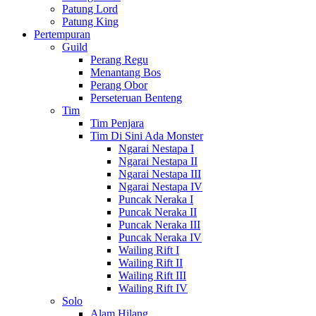
Patung Lord
Patung King
Pertempuran
Guild
Perang Regu
Menantang Bos
Perang Obor
Perseteruan Benteng
Tim
Tim Penjara
Tim Di Sini Ada Monster
Ngarai Nestapa I
Ngarai Nestapa II
Ngarai Nestapa III
Ngarai Nestapa IV
Puncak Neraka I
Puncak Neraka II
Puncak Neraka III
Puncak Neraka IV
Wailing Rift I
Wailing Rift II
Wailing Rift III
Wailing Rift IV
Solo
Alam Hilang