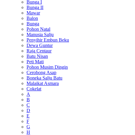
Bunga I
Bunga II
Mawar
Balon
Bunga
Pohon Natal
Manusia Salju
Penyihir Embun Beku
Dewa Guntur
Raja Centaur
Batu Nisan
Peti Mati
Pohon Musim Dingin
Cerobong Asap
Boneka Salju Batu
Malaikat Asmara
Cokelat
A
B
C
D
E
F
G
H