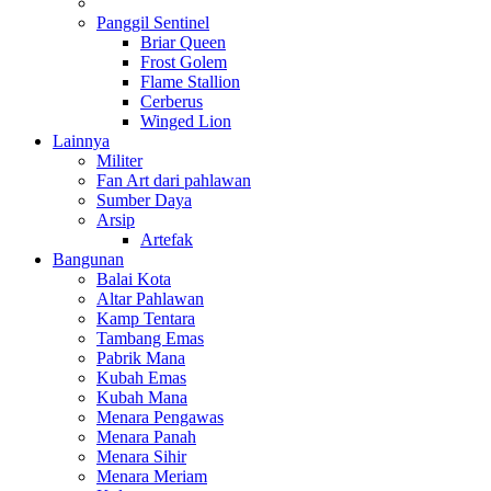
Panggil Sentinel
Briar Queen
Frost Golem
Flame Stallion
Cerberus
Winged Lion
Lainnya
Militer
Fan Art dari pahlawan
Sumber Daya
Arsip
Artefak
Bangunan
Balai Kota
Altar Pahlawan
Kamp Tentara
Tambang Emas
Pabrik Mana
Kubah Emas
Kubah Mana
Menara Pengawas
Menara Panah
Menara Sihir
Menara Meriam