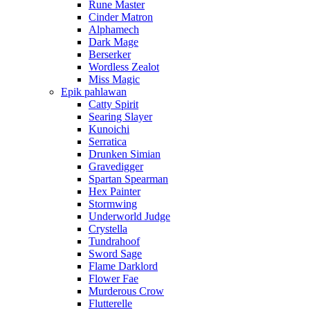
Rune Master
Cinder Matron
Alphamech
Dark Mage
Berserker
Wordless Zealot
Miss Magic
Epik pahlawan
Catty Spirit
Searing Slayer
Kunoichi
Serratica
Drunken Simian
Gravedigger
Spartan Spearman
Hex Painter
Stormwing
Underworld Judge
Crystella
Tundrahoof
Sword Sage
Flame Darklord
Flower Fae
Murderous Crow
Flutterelle