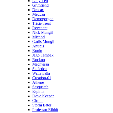
Lady Leo
Grimfiend
Dracax
Medusa
Demogorgon
Trixie Treat
Revenant
Nick Mungil
Michael
Gadis Mungil
Anubis
Ronin
Jago Tembak
Rockno
Mechtessa
Skeletica
Wallawalla
Creation-01
Athene
Sasquatch
Espirita
Dove Keeper
Cirrina
Storm Eater
Professor Ribbit