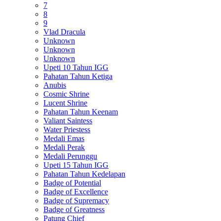
7
8
9
Vlad Dracula
Unknown
Unknown
Unknown
Upeti 10 Tahun IGG
Pahatan Tahun Ketiga
Anubis
Cosmic Shrine
Lucent Shrine
Pahatan Tahun Keenam
Valiant Saintess
Water Priestess
Medali Emas
Medali Perak
Medali Perunggu
Upeti 15 Tahun IGG
Pahatan Tahun Kedelapan
Badge of Potential
Badge of Excellence
Badge of Supremacy
Badge of Greatness
Patung Chief