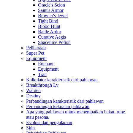
Oracle's Scion
Saint's Armor
Brawler's Jewel
Tight Bind
Blood Hunt
Battle Ardor
Curative Aegis
Spacetime Potion
Peliharaan
Super Pet
Equipment
Enchant
Equipment
Trait
Kalkulator karakteristik dari pahlawan
Breakthrough Lv
Warden
Destiny
Perbandingan karakteristik dari pahlawan
Perbandingan kekuatan pahlawan
Apa yang pahlawan untuk menempatkan bakat, rune
atau pesona.
Evolusi dan pengalaman
Skin