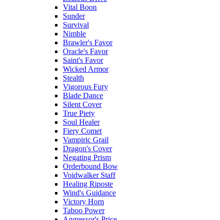
Vital Boon
Sunder
Survival
Nimble
Brawler's Favor
Oracle's Favor
Saint's Favor
Wicked Armor
Stealth
Vigorous Fury
Blade Dance
Silent Cover
True Piety
Soul Healer
Fiery Comet
Vampiric Grail
Dragon's Cover
Negating Prism
Orderbound Bow
Voidwalker Staff
Healing Riposte
Wind's Guidance
Victory Horn
Taboo Power
Aggressor's Price