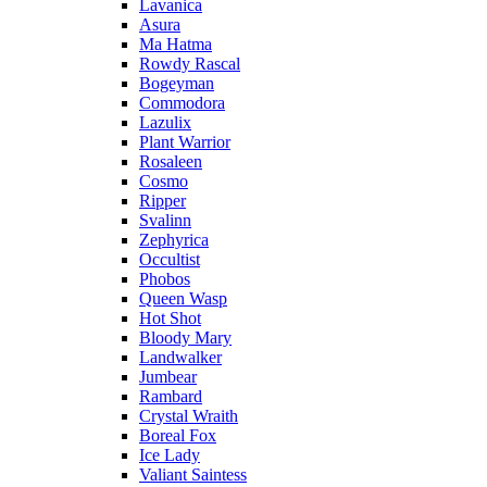
Lavanica
Asura
Ma Hatma
Rowdy Rascal
Bogeyman
Commodora
Lazulix
Plant Warrior
Rosaleen
Cosmo
Ripper
Svalinn
Zephyrica
Occultist
Phobos
Queen Wasp
Hot Shot
Bloody Mary
Landwalker
Jumbear
Rambard
Crystal Wraith
Boreal Fox
Ice Lady
Valiant Saintess