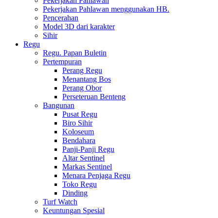
Pekerjakan Pahlawan
Pekerjakan Pahlawan menggunakan HB.
Pencerahan
Model 3D dari karakter
Sihir
Regu
Regu. Papan Buletin
Pertempuran
Perang Regu
Menantang Bos
Perang Obor
Perseteruan Benteng
Bangunan
Pusat Regu
Biro Sihir
Koloseum
Bendahara
Panji-Panji Regu
Altar Sentinel
Markas Sentinel
Menara Penjaga Regu
Toko Regu
Dinding
Turf Watch
Keuntungan Spesial