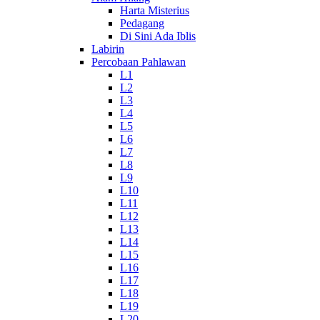
Harta Misterius
Pedagang
Di Sini Ada Iblis
Labirin
Percobaan Pahlawan
L1
L2
L3
L4
L5
L6
L7
L8
L9
L10
L11
L12
L13
L14
L15
L16
L17
L18
L19
L20