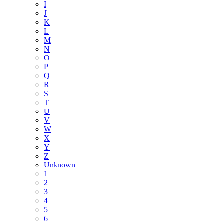
I
J
K
L
M
N
O
P
Q
R
S
T
U
V
W
X
Y
Z
Unknown
1
2
3
4
5
6