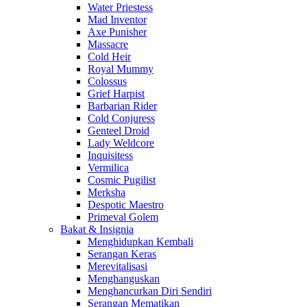
Water Priestess
Mad Inventor
Axe Punisher
Massacre
Cold Heir
Royal Mummy
Colossus
Grief Harpist
Barbarian Rider
Cold Conjuress
Genteel Droid
Lady Weldcore
Inquisitess
Vermilica
Cosmic Pugilist
Merksha
Despotic Maestro
Primeval Golem
Bakat & Insignia
Menghidupkan Kembali
Serangan Keras
Merevitalisasi
Menghanguskan
Menghancurkan Diri Sendiri
Serangan Mematikan