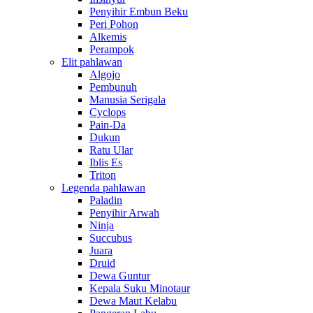
Penyihir Embun Beku
Peri Pohon
Alkemis
Perampok
Elit pahlawan
Algojo
Pembunuh
Manusia Serigala
Cyclops
Pain-Da
Dukun
Ratu Ular
Iblis Es
Triton
Legenda pahlawan
Paladin
Penyihir Arwah
Ninja
Succubus
Juara
Druid
Dewa Guntur
Kepala Suku Minotaur
Dewa Maut Kelabu