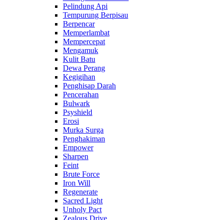
Pelindung Api
Tempurung Berpisau
Berpencar
Memperlambat
Mempercepat
Mengamuk
Kulit Batu
Dewa Perang
Kegigihan
Penghisap Darah
Pencerahan
Bulwark
Psyshield
Erosi
Murka Surga
Penghakiman
Empower
Sharpen
Feint
Brute Force
Iron Will
Regenerate
Sacred Light
Unholy Pact
Zealous Drive