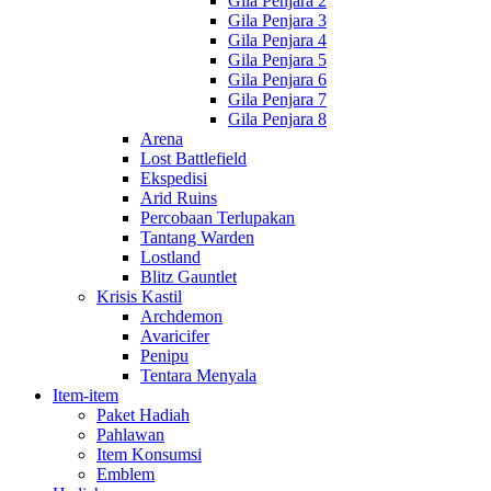
Gila Penjara 2
Gila Penjara 3
Gila Penjara 4
Gila Penjara 5
Gila Penjara 6
Gila Penjara 7
Gila Penjara 8
Arena
Lost Battlefield
Ekspedisi
Arid Ruins
Percobaan Terlupakan
Tantang Warden
Lostland
Blitz Gauntlet
Krisis Kastil
Archdemon
Avaricifer
Penipu
Tentara Menyala
Item-item
Paket Hadiah
Pahlawan
Item Konsumsi
Emblem