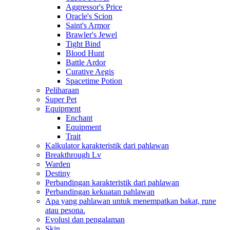
Aggressor's Price
Oracle's Scion
Saint's Armor
Brawler's Jewel
Tight Bind
Blood Hunt
Battle Ardor
Curative Aegis
Spacetime Potion
Peliharaan
Super Pet
Equipment
Enchant
Equipment
Trait
Kalkulator karakteristik dari pahlawan
Breakthrough Lv
Warden
Destiny
Perbandingan karakteristik dari pahlawan
Perbandingan kekuatan pahlawan
Apa yang pahlawan untuk menempatkan bakat, rune
atau pesona.
Evolusi dan pengalaman
Skin