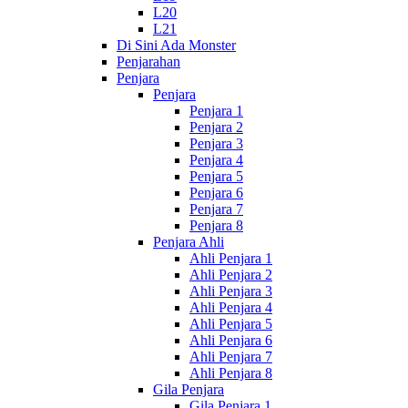
L20
L21
Di Sini Ada Monster
Penjarahan
Penjara
Penjara
Penjara 1
Penjara 2
Penjara 3
Penjara 4
Penjara 5
Penjara 6
Penjara 7
Penjara 8
Penjara Ahli
Ahli Penjara 1
Ahli Penjara 2
Ahli Penjara 3
Ahli Penjara 4
Ahli Penjara 5
Ahli Penjara 6
Ahli Penjara 7
Ahli Penjara 8
Gila Penjara
Gila Penjara 1