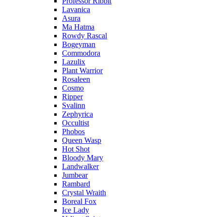
Professor Ribbit
Lavanica
Asura
Ma Hatma
Rowdy Rascal
Bogeyman
Commodora
Lazulix
Plant Warrior
Rosaleen
Cosmo
Ripper
Svalinn
Zephyrica
Occultist
Phobos
Queen Wasp
Hot Shot
Bloody Mary
Landwalker
Jumbear
Rambard
Crystal Wraith
Boreal Fox
Ice Lady