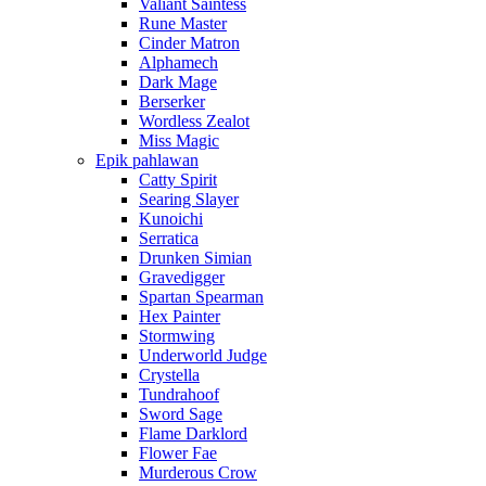
Valiant Saintess
Rune Master
Cinder Matron
Alphamech
Dark Mage
Berserker
Wordless Zealot
Miss Magic
Epik pahlawan
Catty Spirit
Searing Slayer
Kunoichi
Serratica
Drunken Simian
Gravedigger
Spartan Spearman
Hex Painter
Stormwing
Underworld Judge
Crystella
Tundrahoof
Sword Sage
Flame Darklord
Flower Fae
Murderous Crow