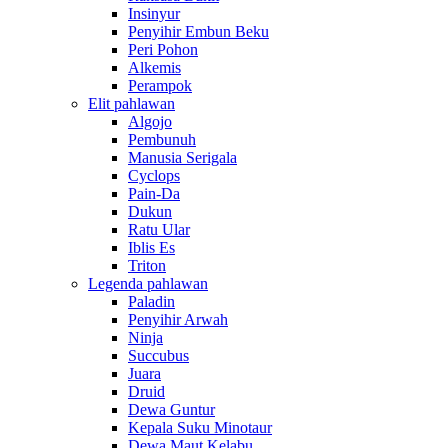
Insinyur
Penyihir Embun Beku
Peri Pohon
Alkemis
Perampok
Elit pahlawan
Algojo
Pembunuh
Manusia Serigala
Cyclops
Pain-Da
Dukun
Ratu Ular
Iblis Es
Triton
Legenda pahlawan
Paladin
Penyihir Arwah
Ninja
Succubus
Juara
Druid
Dewa Guntur
Kepala Suku Minotaur
Dewa Maut Kelabu