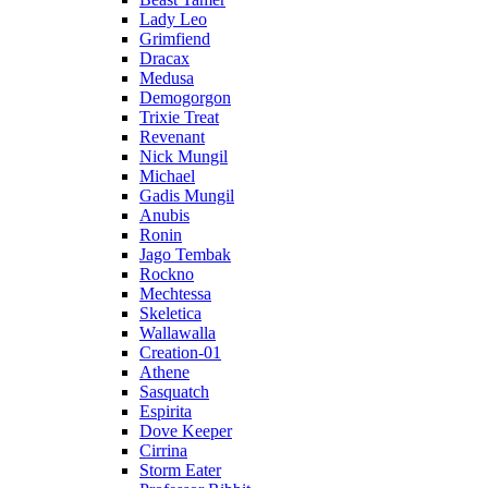
Lady Leo
Grimfiend
Dracax
Medusa
Demogorgon
Trixie Treat
Revenant
Nick Mungil
Michael
Gadis Mungil
Anubis
Ronin
Jago Tembak
Rockno
Mechtessa
Skeletica
Wallawalla
Creation-01
Athene
Sasquatch
Espirita
Dove Keeper
Cirrina
Storm Eater