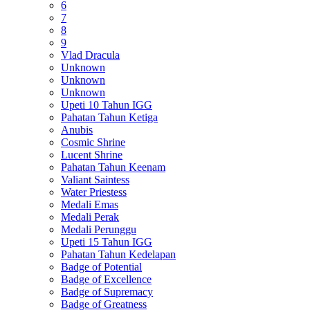
6
7
8
9
Vlad Dracula
Unknown
Unknown
Unknown
Upeti 10 Tahun IGG
Pahatan Tahun Ketiga
Anubis
Cosmic Shrine
Lucent Shrine
Pahatan Tahun Keenam
Valiant Saintess
Water Priestess
Medali Emas
Medali Perak
Medali Perunggu
Upeti 15 Tahun IGG
Pahatan Tahun Kedelapan
Badge of Potential
Badge of Excellence
Badge of Supremacy
Badge of Greatness