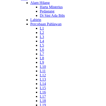
Alam Hilang
Harta Misterius
Pedagang
Di Sini Ada Iblis
Labirin
Percobaan Pahlawan
L1
L2
L3
L4
L5
L6
L7
L8
L9
L10
L11
L12
L13
L14
L15
L16
L17
L18
L19