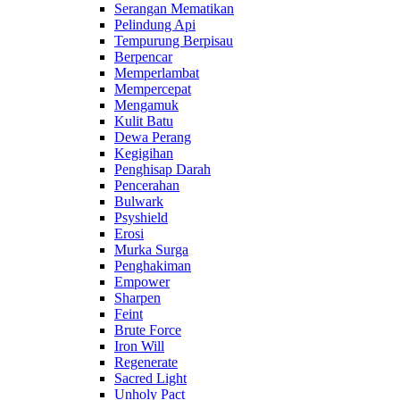
Serangan Mematikan
Pelindung Api
Tempurung Berpisau
Berpencar
Memperlambat
Mempercepat
Mengamuk
Kulit Batu
Dewa Perang
Kegigihan
Penghisap Darah
Pencerahan
Bulwark
Psyshield
Erosi
Murka Surga
Penghakiman
Empower
Sharpen
Feint
Brute Force
Iron Will
Regenerate
Sacred Light
Unholy Pact