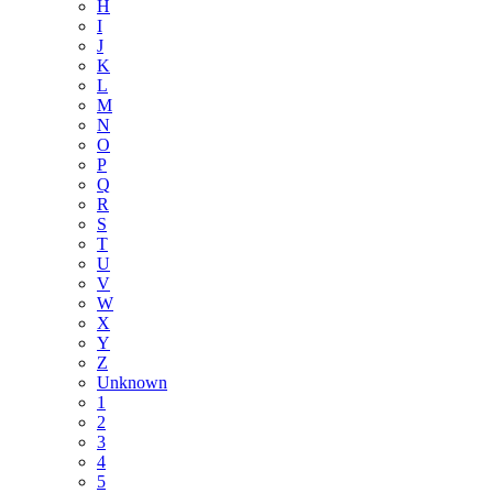
H
I
J
K
L
M
N
O
P
Q
R
S
T
U
V
W
X
Y
Z
Unknown
1
2
3
4
5