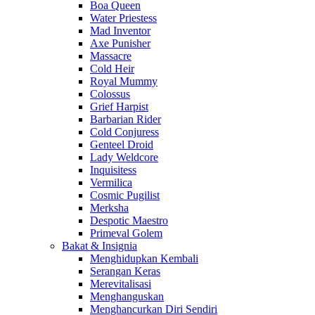
Boa Queen
Water Priestess
Mad Inventor
Axe Punisher
Massacre
Cold Heir
Royal Mummy
Colossus
Grief Harpist
Barbarian Rider
Cold Conjuress
Genteel Droid
Lady Weldcore
Inquisitess
Vermilica
Cosmic Pugilist
Merksha
Despotic Maestro
Primeval Golem
Bakat & Insignia
Menghidupkan Kembali
Serangan Keras
Merevitalisasi
Menghanguskan
Menghancurkan Diri Sendiri