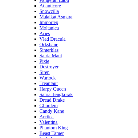
Pangeran Labu
Atlanticore
Snowzilla
Malaikat Asmara
Immortep
Moltanica
Aries
Vlad Dracula
Orksbane
Sinterklas
Satria Maut
Pixie
Destroyer
Siren
Warlock
Treantaur
Harpy Queen
Satria Tengkorak
Dread Drake
Ghoulem
Candy Kane
Arctica
Valentina
Phantom King
Beast Tamer