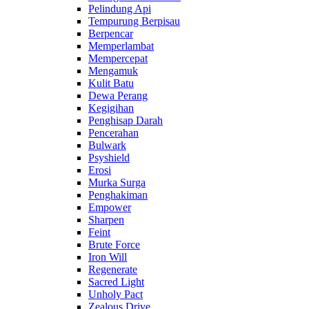
Pelindung Api
Tempurung Berpisau
Berpencar
Memperlambat
Mempercepat
Mengamuk
Kulit Batu
Dewa Perang
Kegigihan
Penghisap Darah
Pencerahan
Bulwark
Psyshield
Erosi
Murka Surga
Penghakiman
Empower
Sharpen
Feint
Brute Force
Iron Will
Regenerate
Sacred Light
Unholy Pact
Zealous Drive