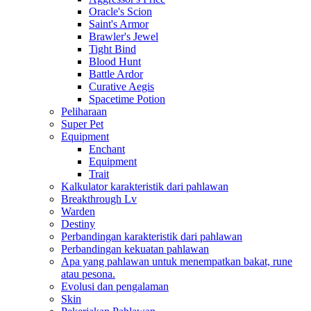
Oracle's Scion
Saint's Armor
Brawler's Jewel
Tight Bind
Blood Hunt
Battle Ardor
Curative Aegis
Spacetime Potion
Peliharaan
Super Pet
Equipment
Enchant
Equipment
Trait
Kalkulator karakteristik dari pahlawan
Breakthrough Lv
Warden
Destiny
Perbandingan karakteristik dari pahlawan
Perbandingan kekuatan pahlawan
Apa yang pahlawan untuk menempatkan bakat, rune
atau pesona.
Evolusi dan pengalaman
Skin