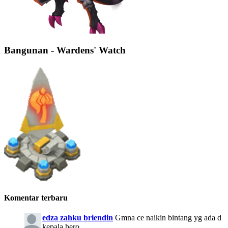
Bangunan - Wardens' Watch
Komentar terbaru
edza zahku briendin
Gmna ce naikin bintang yg ada d
kepala hero..