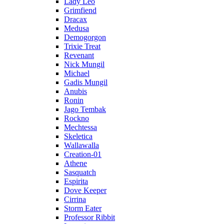
Lady Leo
Grimfiend
Dracax
Medusa
Demogorgon
Trixie Treat
Revenant
Nick Mungil
Michael
Gadis Mungil
Anubis
Ronin
Jago Tembak
Rockno
Mechtessa
Skeletica
Wallawalla
Creation-01
Athene
Sasquatch
Espirita
Dove Keeper
Cirrina
Storm Eater
Professor Ribbit