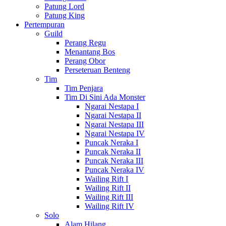
Patung Lord
Patung King
Pertempuran
Guild
Perang Regu
Menantang Bos
Perang Obor
Perseteruan Benteng
Tim
Tim Penjara
Tim Di Sini Ada Monster
Ngarai Nestapa I
Ngarai Nestapa II
Ngarai Nestapa III
Ngarai Nestapa IV
Puncak Neraka I
Puncak Neraka II
Puncak Neraka III
Puncak Neraka IV
Wailing Rift I
Wailing Rift II
Wailing Rift III
Wailing Rift IV
Solo
Alam Hilang