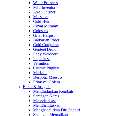
Water Priestess
Mad Inventor
Axe Punisher
Massacre
Cold Heir
Royal Mummy
Colossus
Grief Harpist
Barbarian Rider
Cold Conjuress
Genteel Droid
Lady Weldcore
Inquisitess
Vermilica
Cosmic Pugilist
Merksha
Despotic Maestro
Primeval Golem
Bakat & Insignia
Menghidupkan Kembali
Serangan Keras
Merevitalisasi
Menghanguskan
Menghancurkan Diri Sendiri
Serangan Mematikan