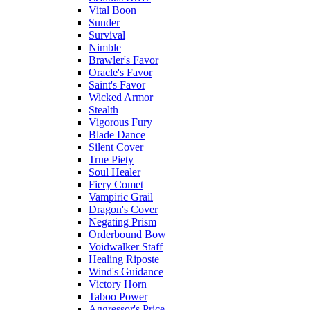
Vital Boon
Sunder
Survival
Nimble
Brawler's Favor
Oracle's Favor
Saint's Favor
Wicked Armor
Stealth
Vigorous Fury
Blade Dance
Silent Cover
True Piety
Soul Healer
Fiery Comet
Vampiric Grail
Dragon's Cover
Negating Prism
Orderbound Bow
Voidwalker Staff
Healing Riposte
Wind's Guidance
Victory Horn
Taboo Power
Aggressor's Price