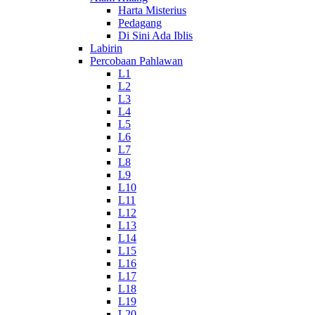
Harta Misterius
Pedagang
Di Sini Ada Iblis
Labirin
Percobaan Pahlawan
L1
L2
L3
L4
L5
L6
L7
L8
L9
L10
L11
L12
L13
L14
L15
L16
L17
L18
L19
L20