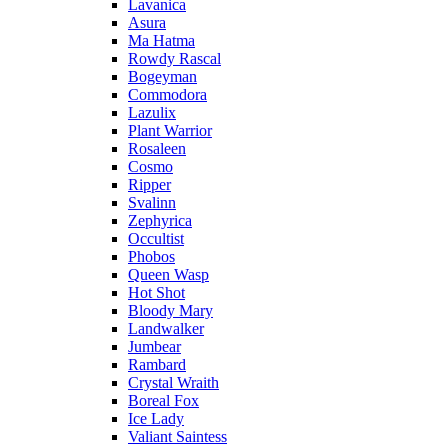
Lavanica
Asura
Ma Hatma
Rowdy Rascal
Bogeyman
Commodora
Lazulix
Plant Warrior
Rosaleen
Cosmo
Ripper
Svalinn
Zephyrica
Occultist
Phobos
Queen Wasp
Hot Shot
Bloody Mary
Landwalker
Jumbear
Rambard
Crystal Wraith
Boreal Fox
Ice Lady
Valiant Saintess