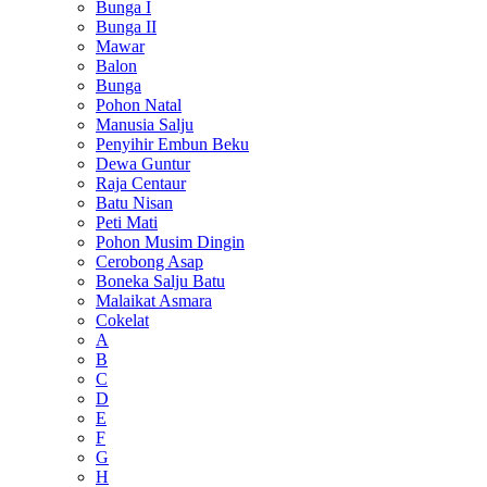
Bunga I
Bunga II
Mawar
Balon
Bunga
Pohon Natal
Manusia Salju
Penyihir Embun Beku
Dewa Guntur
Raja Centaur
Batu Nisan
Peti Mati
Pohon Musim Dingin
Cerobong Asap
Boneka Salju Batu
Malaikat Asmara
Cokelat
A
B
C
D
E
F
G
H