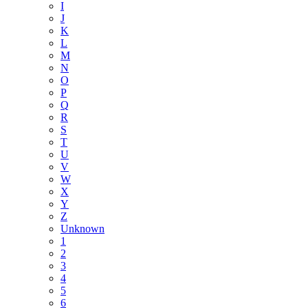
I
J
K
L
M
N
O
P
Q
R
S
T
U
V
W
X
Y
Z
Unknown
1
2
3
4
5
6