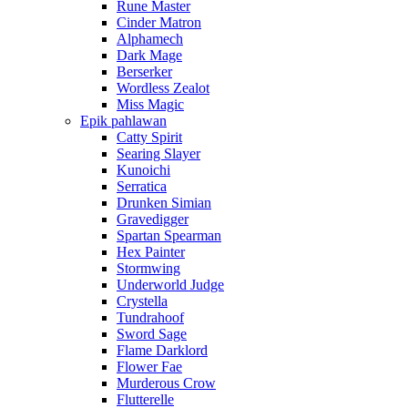
Rune Master
Cinder Matron
Alphamech
Dark Mage
Berserker
Wordless Zealot
Miss Magic
Epik pahlawan
Catty Spirit
Searing Slayer
Kunoichi
Serratica
Drunken Simian
Gravedigger
Spartan Spearman
Hex Painter
Stormwing
Underworld Judge
Crystella
Tundrahoof
Sword Sage
Flame Darklord
Flower Fae
Murderous Crow
Flutterelle