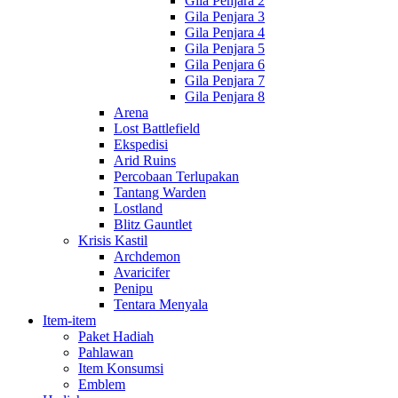
Gila Penjara 2
Gila Penjara 3
Gila Penjara 4
Gila Penjara 5
Gila Penjara 6
Gila Penjara 7
Gila Penjara 8
Arena
Lost Battlefield
Ekspedisi
Arid Ruins
Percobaan Terlupakan
Tantang Warden
Lostland
Blitz Gauntlet
Krisis Kastil
Archdemon
Avaricifer
Penipu
Tentara Menyala
Item-item
Paket Hadiah
Pahlawan
Item Konsumsi
Emblem