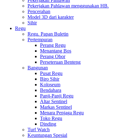
Pekerjakan Pahlawan
Pekerjakan Pahlawan menggunakan HB.
Pencerahan
Model 3D dari karakter
Sihir
Regu
Regu. Papan Buletin
Pertempuran
Perang Regu
Menantang Bos
Perang Obor
Perseteruan Benteng
Bangunan
Pusat Regu
Biro Sihir
Koloseum
Bendahara
Panji-Panji Regu
Altar Sentinel
Markas Sentinel
Menara Penjaga Regu
Toko Regu
Dinding
Turf Watch
Keuntungan Spesial