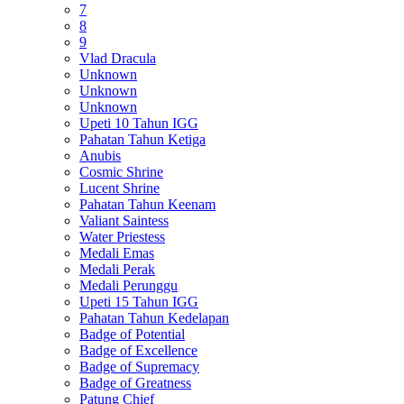
7
8
9
Vlad Dracula
Unknown
Unknown
Unknown
Upeti 10 Tahun IGG
Pahatan Tahun Ketiga
Anubis
Cosmic Shrine
Lucent Shrine
Pahatan Tahun Keenam
Valiant Saintess
Water Priestess
Medali Emas
Medali Perak
Medali Perunggu
Upeti 15 Tahun IGG
Pahatan Tahun Kedelapan
Badge of Potential
Badge of Excellence
Badge of Supremacy
Badge of Greatness
Patung Chief