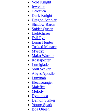
Void Knight
Jewellee
Celestica
Dusk Knight
Dragon Scholar
Shadow Baron
Spider Queen
Lightchaser
Evil Eye
Lunar Hunter
Tusked Menace
Mystrix
Mako Warrior
Rosespecter
Lumiglade
Soul Seeker
Abyss Apostle
Luminah
Electroranger
Malefica
Melody
Dynamica
Demon Stalker
Young Spark
Boa Queen