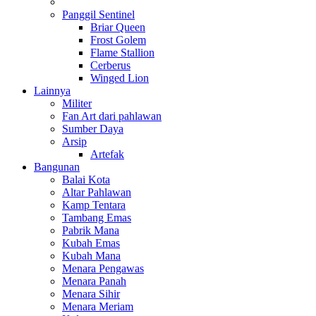
Panggil Sentinel
Briar Queen
Frost Golem
Flame Stallion
Cerberus
Winged Lion
Lainnya
Militer
Fan Art dari pahlawan
Sumber Daya
Arsip
Artefak
Bangunan
Balai Kota
Altar Pahlawan
Kamp Tentara
Tambang Emas
Pabrik Mana
Kubah Emas
Kubah Mana
Menara Pengawas
Menara Panah
Menara Sihir
Menara Meriam