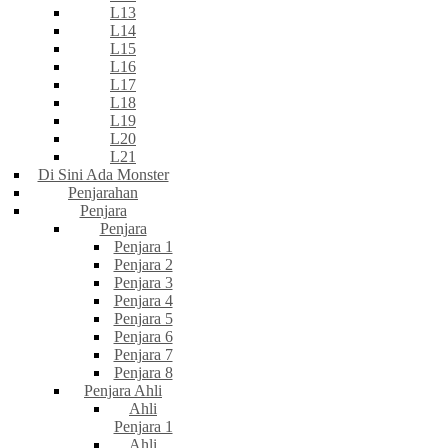
L13
L14
L15
L16
L17
L18
L19
L20
L21
Di Sini Ada Monster
Penjarahan
Penjara
Penjara
Penjara 1
Penjara 2
Penjara 3
Penjara 4
Penjara 5
Penjara 6
Penjara 7
Penjara 8
Penjara Ahli
Ahli
Penjara 1
Ahli