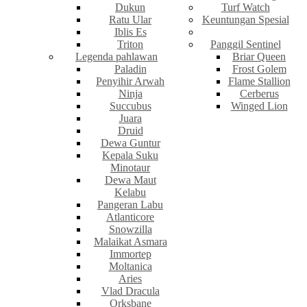
Dukun
Turf Watch
Ratu Ular
Keuntungan Spesial
Iblis Es
Triton
Panggil Sentinel
Legenda pahlawan
Briar Queen
Paladin
Frost Golem
Penyihir Arwah
Flame Stallion
Ninja
Cerberus
Succubus
Winged Lion
Juara
Druid
Dewa Guntur
Kepala Suku
Minotaur
Dewa Maut
Kelabu
Pangeran Labu
Atlanticore
Snowzilla
Malaikat Asmara
Immortep
Moltanica
Aries
Vlad Dracula
Orksbane