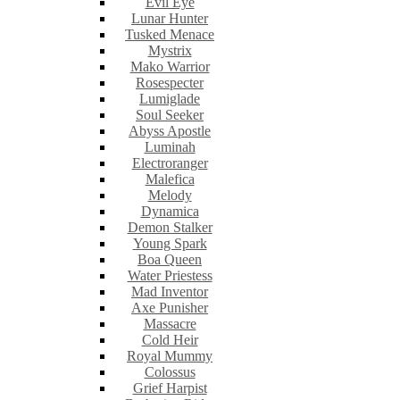
Evil Eye
Lunar Hunter
Tusked Menace
Mystrix
Mako Warrior
Rosespecter
Lumiglade
Soul Seeker
Abyss Apostle
Luminah
Electroranger
Malefica
Melody
Dynamica
Demon Stalker
Young Spark
Boa Queen
Water Priestess
Mad Inventor
Axe Punisher
Massacre
Cold Heir
Royal Mummy
Colossus
Grief Harpist