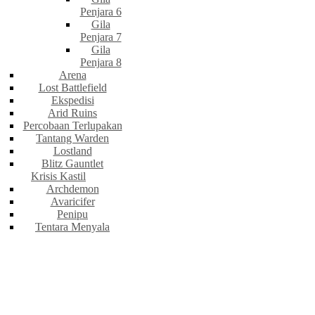
Penjara 6
Gila
Penjara 7
Gila
Penjara 8
Arena
Lost Battlefield
Ekspedisi
Arid Ruins
Percobaan Terlupakan
Tantang Warden
Lostland
Blitz Gauntlet
Krisis Kastil
Archdemon
Avaricifer
Penipu
Tentara Menyala