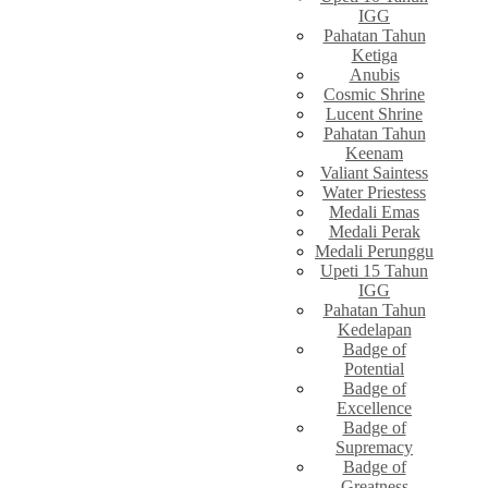
IGG
Pahatan Tahun
Ketiga
Anubis
Cosmic Shrine
Lucent Shrine
Pahatan Tahun
Keenam
Valiant Saintess
Water Priestess
Medali Emas
Medali Perak
Medali Perunggu
Upeti 15 Tahun
IGG
Pahatan Tahun
Kedelapan
Badge of
Potential
Badge of
Excellence
Badge of
Supremacy
Badge of
Greatness