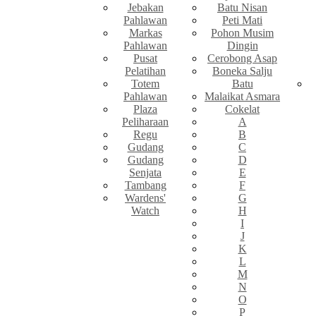
Jebakan
Batu Nisan
Pahlawan
Peti Mati
Markas
Pohon Musim
Pahlawan
Dingin
Pusat
Cerobong Asap
Pelatihan
Boneka Salju
Totem
Batu
Pahlawan
Malaikat Asmara
Plaza
Cokelat
Peliharaan
A
Regu
B
Gudang
C
Gudang
D
Senjata
E
Tambang
F
Wardens'
G
Watch
H
I
J
K
L
M
N
O
P