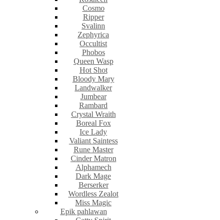
Cosmo
Ripper
Svalinn
Zephyrica
Occultist
Phobos
Queen Wasp
Hot Shot
Bloody Mary
Landwalker
Jumbear
Rambard
Crystal Wraith
Boreal Fox
Ice Lady
Valiant Saintess
Rune Master
Cinder Matron
Alphamech
Dark Mage
Berserker
Wordless Zealot
Miss Magic
Epik pahlawan