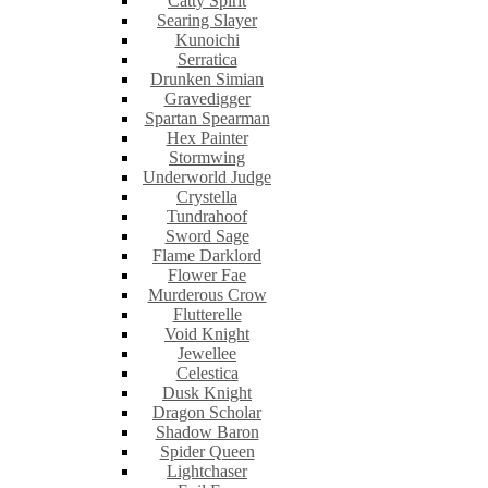
Catty Spirit
Searing Slayer
Kunoichi
Serratica
Drunken Simian
Gravedigger
Spartan Spearman
Hex Painter
Stormwing
Underworld Judge
Crystella
Tundrahoof
Sword Sage
Flame Darklord
Flower Fae
Murderous Crow
Flutterelle
Void Knight
Jewellee
Celestica
Dusk Knight
Dragon Scholar
Shadow Baron
Spider Queen
Lightchaser