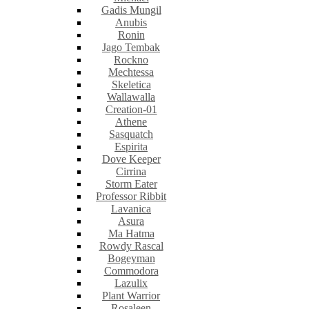
Gadis Mungil
Anubis
Ronin
Jago Tembak
Rockno
Mechtessa
Skeletica
Wallawalla
Creation-01
Athene
Sasquatch
Espirita
Dove Keeper
Cirrina
Storm Eater
Professor Ribbit
Lavanica
Asura
Ma Hatma
Rowdy Rascal
Bogeyman
Commodora
Lazulix
Plant Warrior
Rosaleen