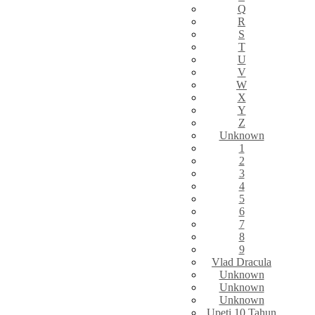
Q
R
S
T
U
V
W
X
Y
Z
Unknown
1
2
3
4
5
6
7
8
9
Vlad Dracula
Unknown
Unknown
Unknown
Upeti 10 Tahun