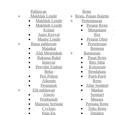
Pahlawan
Regu
Makhluk Lendir
Regu. Papan Buletin
Makhluk Lendir
Pertempuran
Makhluk Lendir
Perang Regu
Kristal
Menantang
Juara Kenyal
Bos
Master Lendir
Perang Obor
Biasa pahlawan
Perseteruan
Malaikat
Benteng
Ahli Menembak
Bangunan
Raksasa Bukit
Pusat Regu
Insinyur
Biro Sihir
Penyihir Embun
Koloseum
Beku
Bendahara
Peri Pohon
Panji-Panji
Alkemis
Regu
Perampok
Altar Sentinel
Elit pahlawan
Markas
Algojo
Sentinel
Pembunuh
Menara
Manusia Serigala
Penjaga Regu
Cyclops
Toko Regu
Pain-Da
Dinding