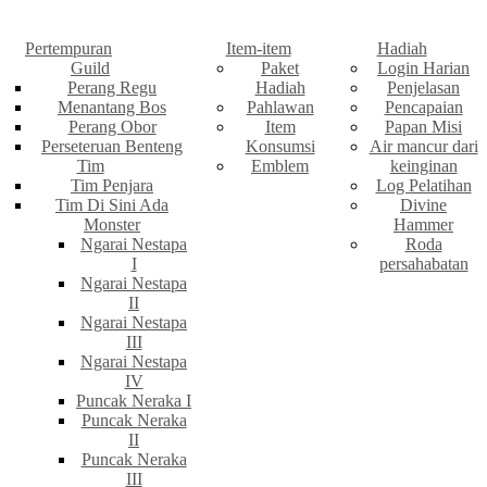
Pertempuran
Item-item
Hadiah
Guild
Paket
Login Harian
Perang Regu
Hadiah
Penjelasan
Menantang Bos
Pahlawan
Pencapaian
Perang Obor
Item
Papan Misi
Perseteruan Benteng
Konsumsi
Air mancur dari
Tim
Emblem
keinginan
Tim Penjara
Log Pelatihan
Tim Di Sini Ada
Divine
Monster
Hammer
Ngarai Nestapa
Roda
I
persahabatan
Ngarai Nestapa
II
Ngarai Nestapa
III
Ngarai Nestapa
IV
Puncak Neraka I
Puncak Neraka
II
Puncak Neraka
III