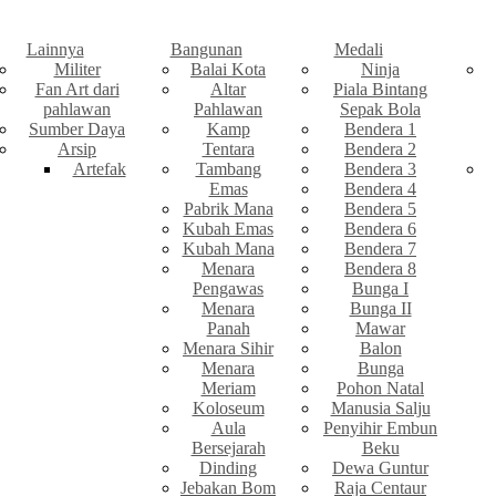
Lainnya
Bangunan
Medali
Militer
Balai Kota
Ninja
Fan Art dari
Altar
Piala Bintang
pahlawan
Pahlawan
Sepak Bola
Sumber Daya
Kamp
Bendera 1
Arsip
Tentara
Bendera 2
Artefak
Tambang
Bendera 3
Emas
Bendera 4
Pabrik Mana
Bendera 5
Kubah Emas
Bendera 6
Kubah Mana
Bendera 7
Menara
Bendera 8
Pengawas
Bunga I
Menara
Bunga II
Panah
Mawar
Menara Sihir
Balon
Menara
Bunga
Meriam
Pohon Natal
Koloseum
Manusia Salju
Aula
Penyihir Embun
Bersejarah
Beku
Dinding
Dewa Guntur
Jebakan Bom
Raja Centaur