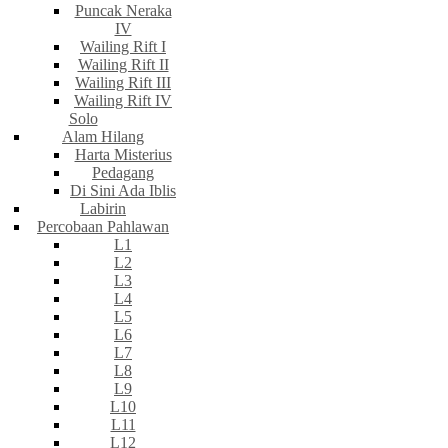
Puncak Neraka
IV
Wailing Rift I
Wailing Rift II
Wailing Rift III
Wailing Rift IV
Solo
Alam Hilang
Harta Misterius
Pedagang
Di Sini Ada Iblis
Labirin
Percobaan Pahlawan
L1
L2
L3
L4
L5
L6
L7
L8
L9
L10
L11
L12