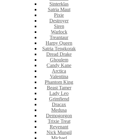
Sinterklas
Satria Maut
Pixie
Destroyer
Siren
Warlock
Treantaur
Harpy Queen
Satria Tengkorak
Dread Drake
Ghoulem
Candy Kane
Arctica
Valentina
Phantom King
Beast Tamer
Lady Leo
Grimfiend
Dracax
Medusa
Demogorgon
Trixie Treat
Revenant
Nick Mungil
Michael