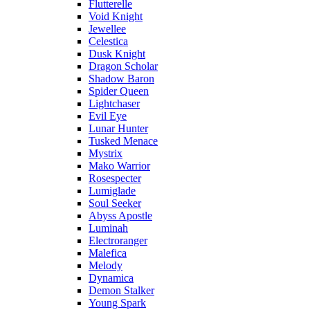
Flutterelle
Void Knight
Jewellee
Celestica
Dusk Knight
Dragon Scholar
Shadow Baron
Spider Queen
Lightchaser
Evil Eye
Lunar Hunter
Tusked Menace
Mystrix
Mako Warrior
Rosespecter
Lumiglade
Soul Seeker
Abyss Apostle
Luminah
Electroranger
Malefica
Melody
Dynamica
Demon Stalker
Young Spark