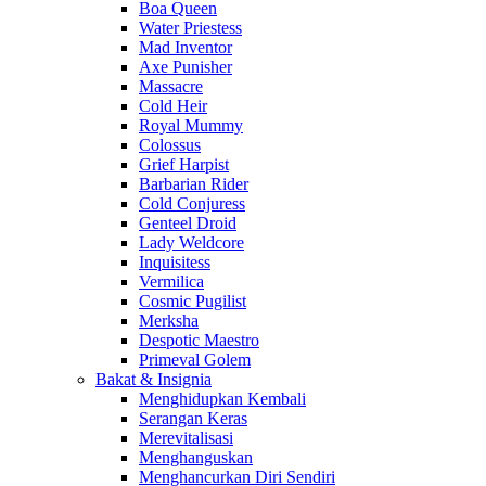
Boa Queen
Water Priestess
Mad Inventor
Axe Punisher
Massacre
Cold Heir
Royal Mummy
Colossus
Grief Harpist
Barbarian Rider
Cold Conjuress
Genteel Droid
Lady Weldcore
Inquisitess
Vermilica
Cosmic Pugilist
Merksha
Despotic Maestro
Primeval Golem
Bakat & Insignia
Menghidupkan Kembali
Serangan Keras
Merevitalisasi
Menghanguskan
Menghancurkan Diri Sendiri