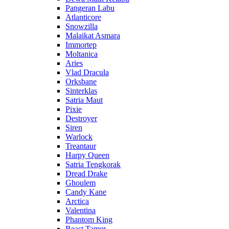
Pangeran Labu
Atlanticore
Snowzilla
Malaikat Asmara
Immortep
Moltanica
Aries
Vlad Dracula
Orksbane
Sinterklas
Satria Maut
Pixie
Destroyer
Siren
Warlock
Treantaur
Harpy Queen
Satria Tengkorak
Dread Drake
Ghoulem
Candy Kane
Arctica
Valentina
Phantom King
Beast Tamer