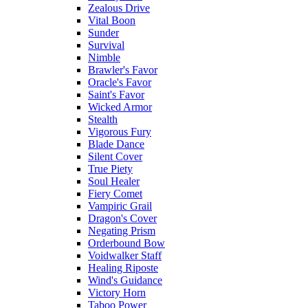
Zealous Drive
Vital Boon
Sunder
Survival
Nimble
Brawler's Favor
Oracle's Favor
Saint's Favor
Wicked Armor
Stealth
Vigorous Fury
Blade Dance
Silent Cover
True Piety
Soul Healer
Fiery Comet
Vampiric Grail
Dragon's Cover
Negating Prism
Orderbound Bow
Voidwalker Staff
Healing Riposte
Wind's Guidance
Victory Horn
Taboo Power