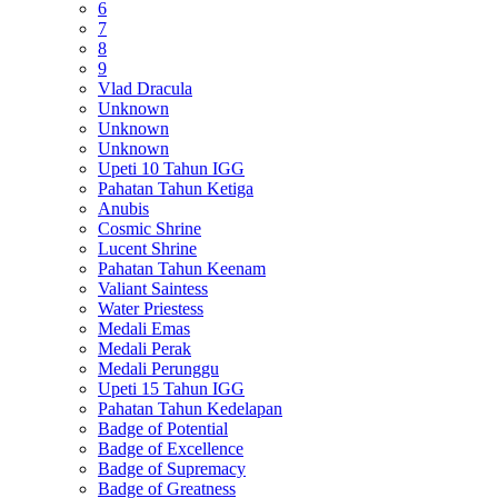
6
7
8
9
Vlad Dracula
Unknown
Unknown
Unknown
Upeti 10 Tahun IGG
Pahatan Tahun Ketiga
Anubis
Cosmic Shrine
Lucent Shrine
Pahatan Tahun Keenam
Valiant Saintess
Water Priestess
Medali Emas
Medali Perak
Medali Perunggu
Upeti 15 Tahun IGG
Pahatan Tahun Kedelapan
Badge of Potential
Badge of Excellence
Badge of Supremacy
Badge of Greatness