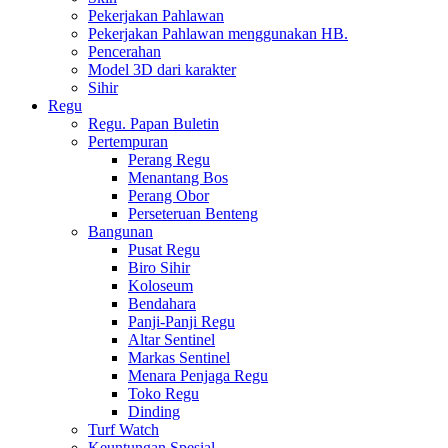
Pekerjakan Pahlawan
Pekerjakan Pahlawan menggunakan HB.
Pencerahan
Model 3D dari karakter
Sihir
Regu
Regu. Papan Buletin
Pertempuran
Perang Regu
Menantang Bos
Perang Obor
Perseteruan Benteng
Bangunan
Pusat Regu
Biro Sihir
Koloseum
Bendahara
Panji-Panji Regu
Altar Sentinel
Markas Sentinel
Menara Penjaga Regu
Toko Regu
Dinding
Turf Watch
Keuntungan Spesial