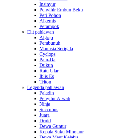
Insinyur
Penyihir Embun Beku
Peri Pohon
Alkemis
Perampok
Elit pahlawan
Algojo
Pembunuh
Manusia Serigala
Cyclops
Pain-Da
Dukun
Ratu Ular
Iblis Es
Triton
Legenda pahlawan
Paladin
Penyihir Arwah
Ninja
Succubus
Juara
Druid
Dewa Guntur
Kepala Suku Minotaur
Dewa Maut Kelabu