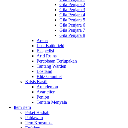
Gila Penjara 2
Gila Penjara 3
Gila Penjara 4
Gila Penjara 5
Gila Penjara 6
Gila Penjara 7
Gila Penjara 8
Arena
Lost Battlefield
Ekspedisi
Arid Ruins
Percobaan Terlupakan
Tantang Warden
Lostland
Blitz Gauntlet
Krisis Kastil
Archdemon
Avaricifer
Penipu
Tentara Menyala
Item-item
Paket Hadiah
Pahlawan
Item Konsumsi
Emblem