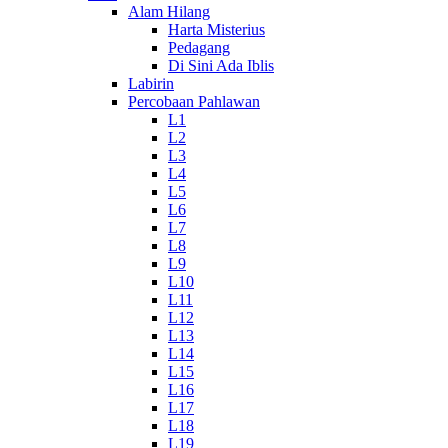
Alam Hilang
Harta Misterius
Pedagang
Di Sini Ada Iblis
Labirin
Percobaan Pahlawan
L1
L2
L3
L4
L5
L6
L7
L8
L9
L10
L11
L12
L13
L14
L15
L16
L17
L18
L19