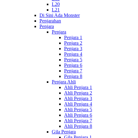
L20
L21
Di Sini Ada Monster
Penjarahan
Penjara
Penjara
Penjara 1
Penjara 2
Penjara 3
Penjara 4
Penjara 5
Penjara 6
Penjara 7
Penjara 8
Penjara Ahli
Ahli Penjara 1
Ahli Penjara 2
Ahli Penjara 3
Ahli Penjara 4
Ahli Penjara 5
Ahli Penjara 6
Ahli Penjara 7
Ahli Penjara 8
Gila Penjara
Gila Penjara 1