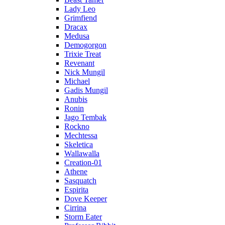
Lady Leo
Grimfiend
Dracax
Medusa
Demogorgon
Trixie Treat
Revenant
Nick Mungil
Michael
Gadis Mungil
Anubis
Ronin
Jago Tembak
Rockno
Mechtessa
Skeletica
Wallawalla
Creation-01
Athene
Sasquatch
Espirita
Dove Keeper
Cirrina
Storm Eater