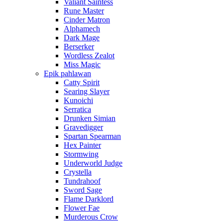
Valiant Saintess
Rune Master
Cinder Matron
Alphamech
Dark Mage
Berserker
Wordless Zealot
Miss Magic
Epik pahlawan
Catty Spirit
Searing Slayer
Kunoichi
Serratica
Drunken Simian
Gravedigger
Spartan Spearman
Hex Painter
Stormwing
Underworld Judge
Crystella
Tundrahoof
Sword Sage
Flame Darklord
Flower Fae
Murderous Crow