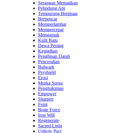
Serangan Mematikan
Pelindung Api
Tempurung Berpisau
Berpencar
Memperlambat
Mempercepat
Mengamuk
Kulit Batu
Dewa Perang
Kegigihan
Penghisap Darah
Pencerahan
Bulwark
Psyshield
Erosi
Murka Surga
Penghakiman
Empower
Sharpen
Feint
Brute Force
Iron Will
Regenerate
Sacred Light
Unholy Pact