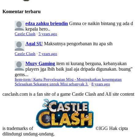
Komentar terbaru
edza zahku briendin
Gmna ce naikin bintang yg ada d
kepala hero..
Castle Clash
·
5 years ago
Agal SU
Maksutnya pengorbanan itu apa sih
Castle Clash
·
7 years ago
Muzy Gaming
item ni kurang berguna, kebanyakan
players jga lbih baik jual aja dripada digunakan. buang"
gems...
Item-item | Kartu Penyelesaian Misi - Meningkatkan kesempatan
Selesaikan Sekarang untuk Misi sebanyak 3.
·
8 years ago
casclash.com is a fan site of a game Castle Clash and All site content
is trademarks of
©IGG Hak cipta
dilindungi undang-undang.