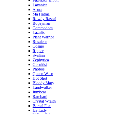
Professor Ribbit
Lavanica
Asura
Ma Hatma
Rowdy Rascal
Bogeyman
Commodora
Lazulix
Plant Warrior
Rosaleen
Cosmo
Ripper
Svalinn
Zephyrica
Occultist
Phobos
Queen Wasp
Hot Shot
Bloody Mary
Landwalker
Jumbear
Rambard
Crystal Wraith
Boreal Fox
Ice Lady