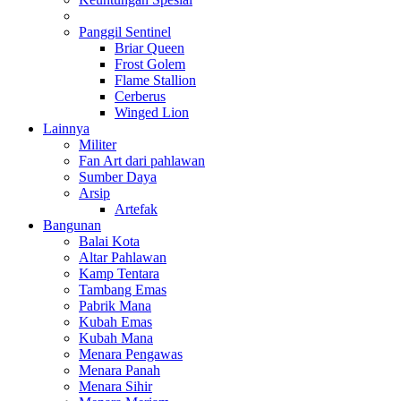
Panggil Sentinel
Briar Queen
Frost Golem
Flame Stallion
Cerberus
Winged Lion
Lainnya
Militer
Fan Art dari pahlawan
Sumber Daya
Arsip
Artefak
Bangunan
Balai Kota
Altar Pahlawan
Kamp Tentara
Tambang Emas
Pabrik Mana
Kubah Emas
Kubah Mana
Menara Pengawas
Menara Panah
Menara Sihir