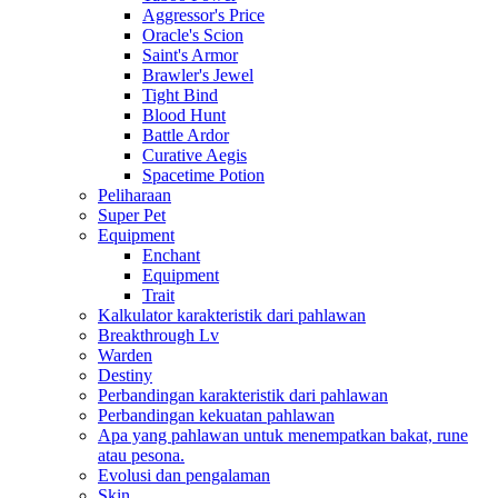
Aggressor's Price
Oracle's Scion
Saint's Armor
Brawler's Jewel
Tight Bind
Blood Hunt
Battle Ardor
Curative Aegis
Spacetime Potion
Peliharaan
Super Pet
Equipment
Enchant
Equipment
Trait
Kalkulator karakteristik dari pahlawan
Breakthrough Lv
Warden
Destiny
Perbandingan karakteristik dari pahlawan
Perbandingan kekuatan pahlawan
Apa yang pahlawan untuk menempatkan bakat, rune
atau pesona.
Evolusi dan pengalaman
Skin