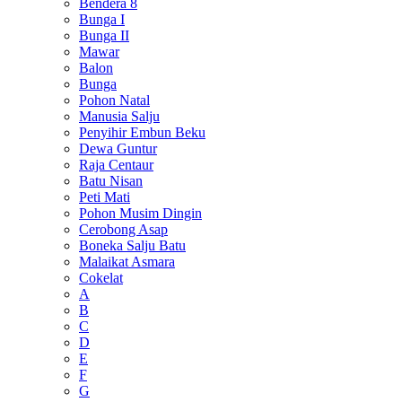
Bendera 8
Bunga I
Bunga II
Mawar
Balon
Bunga
Pohon Natal
Manusia Salju
Penyihir Embun Beku
Dewa Guntur
Raja Centaur
Batu Nisan
Peti Mati
Pohon Musim Dingin
Cerobong Asap
Boneka Salju Batu
Malaikat Asmara
Cokelat
A
B
C
D
E
F
G