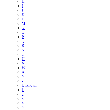
H
I
J
K
L
M
N
O
P
Q
R
S
T
U
V
W
X
Y
Z
Unknown
1
2
3
4
5