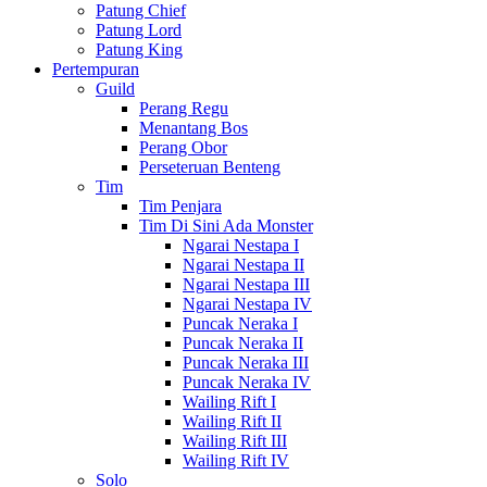
Patung Chief
Patung Lord
Patung King
Pertempuran
Guild
Perang Regu
Menantang Bos
Perang Obor
Perseteruan Benteng
Tim
Tim Penjara
Tim Di Sini Ada Monster
Ngarai Nestapa I
Ngarai Nestapa II
Ngarai Nestapa III
Ngarai Nestapa IV
Puncak Neraka I
Puncak Neraka II
Puncak Neraka III
Puncak Neraka IV
Wailing Rift I
Wailing Rift II
Wailing Rift III
Wailing Rift IV
Solo