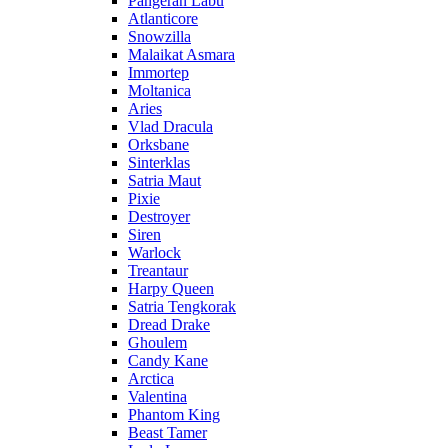
Pangeran Labu
Atlanticore
Snowzilla
Malaikat Asmara
Immortep
Moltanica
Aries
Vlad Dracula
Orksbane
Sinterklas
Satria Maut
Pixie
Destroyer
Siren
Warlock
Treantaur
Harpy Queen
Satria Tengkorak
Dread Drake
Ghoulem
Candy Kane
Arctica
Valentina
Phantom King
Beast Tamer