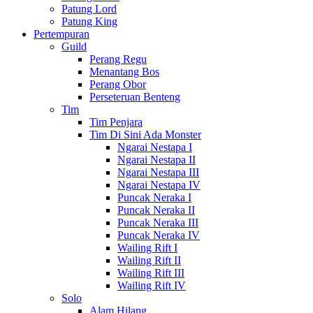
Patung Lord
Patung King
Pertempuran
Guild
Perang Regu
Menantang Bos
Perang Obor
Perseteruan Benteng
Tim
Tim Penjara
Tim Di Sini Ada Monster
Ngarai Nestapa I
Ngarai Nestapa II
Ngarai Nestapa III
Ngarai Nestapa IV
Puncak Neraka I
Puncak Neraka II
Puncak Neraka III
Puncak Neraka IV
Wailing Rift I
Wailing Rift II
Wailing Rift III
Wailing Rift IV
Solo
Alam Hilang