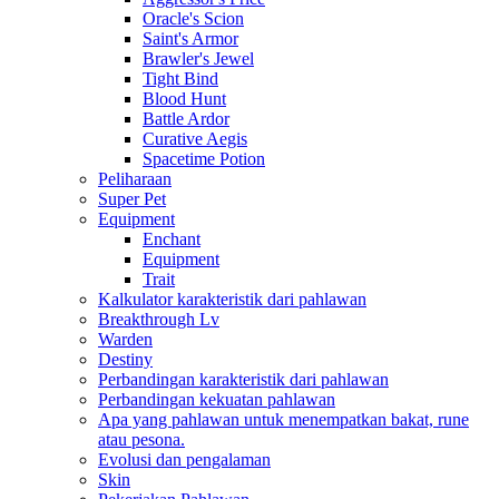
Oracle's Scion
Saint's Armor
Brawler's Jewel
Tight Bind
Blood Hunt
Battle Ardor
Curative Aegis
Spacetime Potion
Peliharaan
Super Pet
Equipment
Enchant
Equipment
Trait
Kalkulator karakteristik dari pahlawan
Breakthrough Lv
Warden
Destiny
Perbandingan karakteristik dari pahlawan
Perbandingan kekuatan pahlawan
Apa yang pahlawan untuk menempatkan bakat, rune
atau pesona.
Evolusi dan pengalaman
Skin