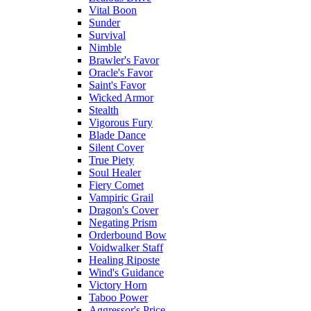
Vital Boon
Sunder
Survival
Nimble
Brawler's Favor
Oracle's Favor
Saint's Favor
Wicked Armor
Stealth
Vigorous Fury
Blade Dance
Silent Cover
True Piety
Soul Healer
Fiery Comet
Vampiric Grail
Dragon's Cover
Negating Prism
Orderbound Bow
Voidwalker Staff
Healing Riposte
Wind's Guidance
Victory Horn
Taboo Power
Aggressor's Price