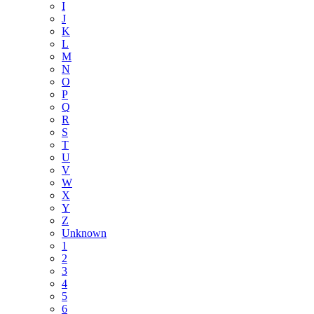
I
J
K
L
M
N
O
P
Q
R
S
T
U
V
W
X
Y
Z
Unknown
1
2
3
4
5
6