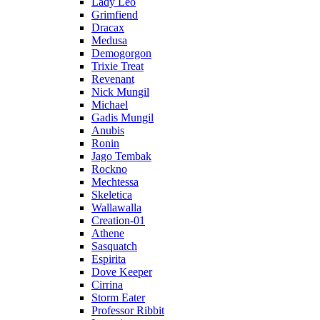
Lady Leo
Grimfiend
Dracax
Medusa
Demogorgon
Trixie Treat
Revenant
Nick Mungil
Michael
Gadis Mungil
Anubis
Ronin
Jago Tembak
Rockno
Mechtessa
Skeletica
Wallawalla
Creation-01
Athene
Sasquatch
Espirita
Dove Keeper
Cirrina
Storm Eater
Professor Ribbit