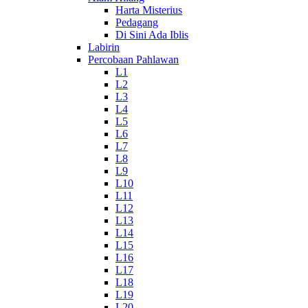
Harta Misterius
Pedagang
Di Sini Ada Iblis
Labirin
Percobaan Pahlawan
L1
L2
L3
L4
L5
L6
L7
L8
L9
L10
L11
L12
L13
L14
L15
L16
L17
L18
L19
L20