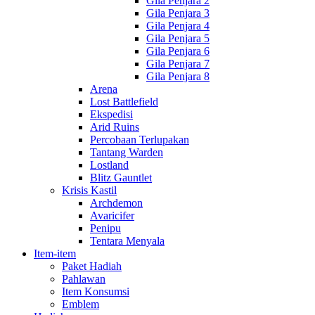
Gila Penjara 2
Gila Penjara 3
Gila Penjara 4
Gila Penjara 5
Gila Penjara 6
Gila Penjara 7
Gila Penjara 8
Arena
Lost Battlefield
Ekspedisi
Arid Ruins
Percobaan Terlupakan
Tantang Warden
Lostland
Blitz Gauntlet
Krisis Kastil
Archdemon
Avaricifer
Penipu
Tentara Menyala
Item-item
Paket Hadiah
Pahlawan
Item Konsumsi
Emblem