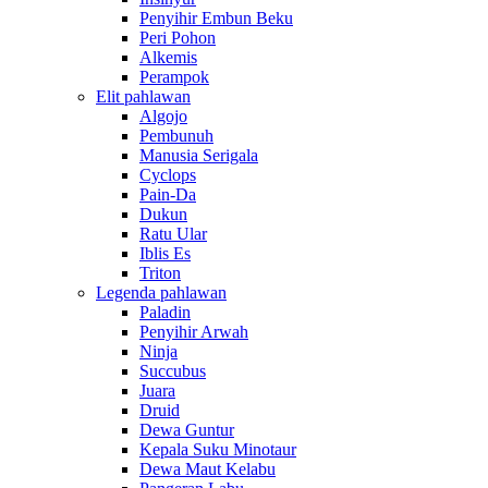
Penyihir Embun Beku
Peri Pohon
Alkemis
Perampok
Elit pahlawan
Algojo
Pembunuh
Manusia Serigala
Cyclops
Pain-Da
Dukun
Ratu Ular
Iblis Es
Triton
Legenda pahlawan
Paladin
Penyihir Arwah
Ninja
Succubus
Juara
Druid
Dewa Guntur
Kepala Suku Minotaur
Dewa Maut Kelabu