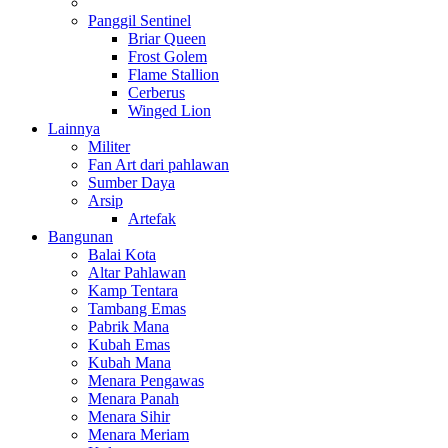
Panggil Sentinel
Briar Queen
Frost Golem
Flame Stallion
Cerberus
Winged Lion
Lainnya
Militer
Fan Art dari pahlawan
Sumber Daya
Arsip
Artefak
Bangunan
Balai Kota
Altar Pahlawan
Kamp Tentara
Tambang Emas
Pabrik Mana
Kubah Emas
Kubah Mana
Menara Pengawas
Menara Panah
Menara Sihir
Menara Meriam