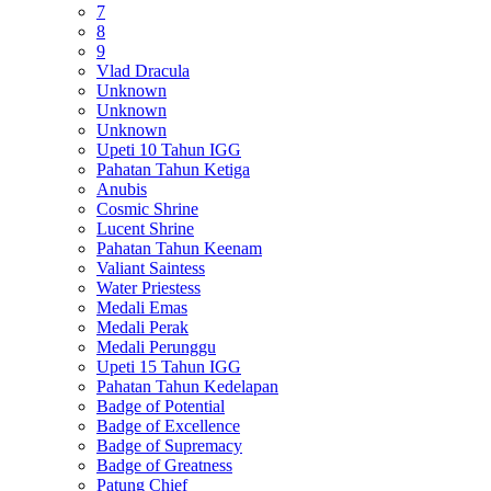
7
8
9
Vlad Dracula
Unknown
Unknown
Unknown
Upeti 10 Tahun IGG
Pahatan Tahun Ketiga
Anubis
Cosmic Shrine
Lucent Shrine
Pahatan Tahun Keenam
Valiant Saintess
Water Priestess
Medali Emas
Medali Perak
Medali Perunggu
Upeti 15 Tahun IGG
Pahatan Tahun Kedelapan
Badge of Potential
Badge of Excellence
Badge of Supremacy
Badge of Greatness
Patung Chief