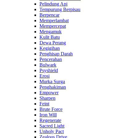
Pelindung Api
Tempurung Berpisau
Berpencar
Memperlambat
Mempercepat
Mengamuk
Kulit Batu
Dewa Perang
Kegigihan
Penghisap Darah
Pencerahan
Bulwark
Psyshield
Erosi
Murka Surga
Penghakiman
Empower
Sharpen
Feint
Brute Force
Iron Will
Regenerate
Sacred Light
Unholy Pact
Zealous Drive