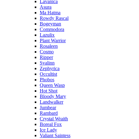
Lavanica
Asura
Ma Hatma
Rowdy Rascal
Bogeyman
Commodora
Lazulix
Plant Warrior
Rosaleen
Cosmo
Ripper
Svalinn
Zephyrica
Occultist
Phobos
Queen Wasp
Hot Shot
Bloody Mary
Landwalker
Jumbear
Rambard
Crystal Wraith
Boreal Fox
Ice Lady
Valiant Saintess