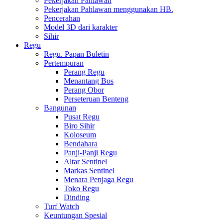
Pekerjakan Pahlawan
Pekerjakan Pahlawan menggunakan HB.
Pencerahan
Model 3D dari karakter
Sihir
Regu
Regu. Papan Buletin
Pertempuran
Perang Regu
Menantang Bos
Perang Obor
Perseteruan Benteng
Bangunan
Pusat Regu
Biro Sihir
Koloseum
Bendahara
Panji-Panji Regu
Altar Sentinel
Markas Sentinel
Menara Penjaga Regu
Toko Regu
Dinding
Turf Watch
Keuntungan Spesial