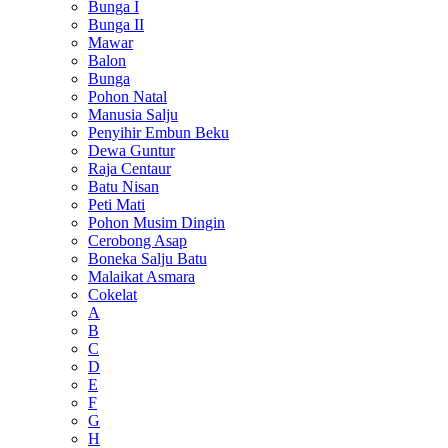
Bunga I
Bunga II
Mawar
Balon
Bunga
Pohon Natal
Manusia Salju
Penyihir Embun Beku
Dewa Guntur
Raja Centaur
Batu Nisan
Peti Mati
Pohon Musim Dingin
Cerobong Asap
Boneka Salju Batu
Malaikat Asmara
Cokelat
A
B
C
D
E
F
G
H