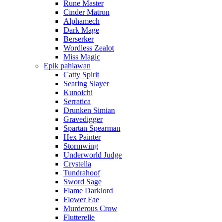
Rune Master
Cinder Matron
Alphamech
Dark Mage
Berserker
Wordless Zealot
Miss Magic
Epik pahlawan
Catty Spirit
Searing Slayer
Kunoichi
Serratica
Drunken Simian
Gravedigger
Spartan Spearman
Hex Painter
Stormwing
Underworld Judge
Crystella
Tundrahoof
Sword Sage
Flame Darklord
Flower Fae
Murderous Crow
Flutterelle