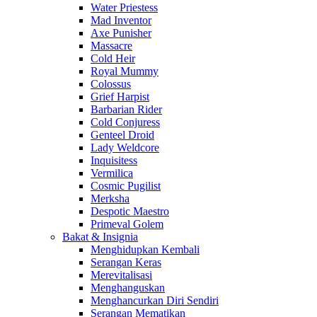
Water Priestess
Mad Inventor
Axe Punisher
Massacre
Cold Heir
Royal Mummy
Colossus
Grief Harpist
Barbarian Rider
Cold Conjuress
Genteel Droid
Lady Weldcore
Inquisitess
Vermilica
Cosmic Pugilist
Merksha
Despotic Maestro
Primeval Golem
Bakat & Insignia
Menghidupkan Kembali
Serangan Keras
Merevitalisasi
Menghanguskan
Menghancurkan Diri Sendiri
Serangan Mematikan