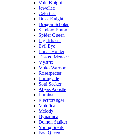
Void Knight
Jewellee
Celestica
Dusk Knight
Dragon Scholar
Shadow Baron
Spider Queen
Lightchaser
Evil Eye
Lunar Hunter
Tusked Menace
Mystrix
Mako Warrior
Rosespecter
Lumiglade
Soul Seeker
Abyss Apostle
Luminah
Electroranger
Malefica
Melody
Dynamica
Demon Stalker
Young Spark
Boa Queen