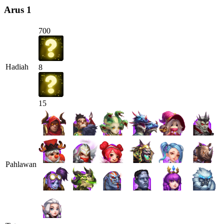
Arus 1
700
Hadiah
8
15
Pahlawan