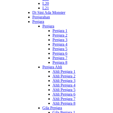
L20
L21
Di Sini Ada Monster
Penjarahan
Penjara
Penjara
Penjara 1
Penjara 2
Penjara 3
Penjara 4
Penjara 5
Penjara 6
Penjara 7
Penjara 8
Penjara Ahli
Ahli Penjara 1
Ahli Penjara 2
Ahli Penjara 3
Ahli Penjara 4
Ahli Penjara 5
Ahli Penjara 6
Ahli Penjara 7
Ahli Penjara 8
Gila Penjara
Gila Penjara 1