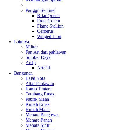
Panggil Sentinel
Briar Queen
Frost Golem
Flame Stallion
Cerberus
Winged Lion
Lainnya
Militer
Fan Art dari pahlawan
Sumber Daya
Arsip
Artefak
Bangunan
Balai Kota
Altar Pahlawan
Kamp Tentara
Tambang Emas
Pabrik Mana
Kubah Emas
Kubah Mana
Menara Pengawas
Menara Panah
Menara Sihir