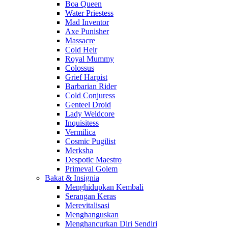
Boa Queen
Water Priestess
Mad Inventor
Axe Punisher
Massacre
Cold Heir
Royal Mummy
Colossus
Grief Harpist
Barbarian Rider
Cold Conjuress
Genteel Droid
Lady Weldcore
Inquisitess
Vermilica
Cosmic Pugilist
Merksha
Despotic Maestro
Primeval Golem
Bakat & Insignia
Menghidupkan Kembali
Serangan Keras
Merevitalisasi
Menghanguskan
Menghancurkan Diri Sendiri