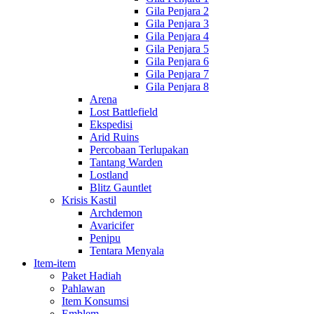
Gila Penjara 2
Gila Penjara 3
Gila Penjara 4
Gila Penjara 5
Gila Penjara 6
Gila Penjara 7
Gila Penjara 8
Arena
Lost Battlefield
Ekspedisi
Arid Ruins
Percobaan Terlupakan
Tantang Warden
Lostland
Blitz Gauntlet
Krisis Kastil
Archdemon
Avaricifer
Penipu
Tentara Menyala
Item-item
Paket Hadiah
Pahlawan
Item Konsumsi
Emblem