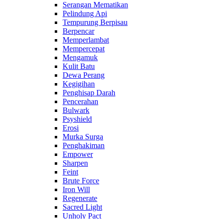
Serangan Mematikan
Pelindung Api
Tempurung Berpisau
Berpencar
Memperlambat
Mempercepat
Mengamuk
Kulit Batu
Dewa Perang
Kegigihan
Penghisap Darah
Pencerahan
Bulwark
Psyshield
Erosi
Murka Surga
Penghakiman
Empower
Sharpen
Feint
Brute Force
Iron Will
Regenerate
Sacred Light
Unholy Pact