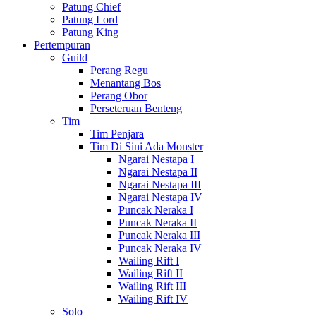
Patung Chief
Patung Lord
Patung King
Pertempuran
Guild
Perang Regu
Menantang Bos
Perang Obor
Perseteruan Benteng
Tim
Tim Penjara
Tim Di Sini Ada Monster
Ngarai Nestapa I
Ngarai Nestapa II
Ngarai Nestapa III
Ngarai Nestapa IV
Puncak Neraka I
Puncak Neraka II
Puncak Neraka III
Puncak Neraka IV
Wailing Rift I
Wailing Rift II
Wailing Rift III
Wailing Rift IV
Solo