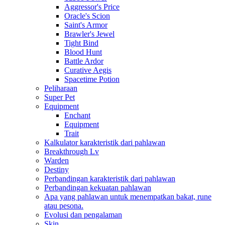
Aggressor's Price
Oracle's Scion
Saint's Armor
Brawler's Jewel
Tight Bind
Blood Hunt
Battle Ardor
Curative Aegis
Spacetime Potion
Peliharaan
Super Pet
Equipment
Enchant
Equipment
Trait
Kalkulator karakteristik dari pahlawan
Breakthrough Lv
Warden
Destiny
Perbandingan karakteristik dari pahlawan
Perbandingan kekuatan pahlawan
Apa yang pahlawan untuk menempatkan bakat, rune
atau pesona.
Evolusi dan pengalaman
Skin