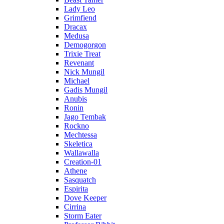
Lady Leo
Grimfiend
Dracax
Medusa
Demogorgon
Trixie Treat
Revenant
Nick Mungil
Michael
Gadis Mungil
Anubis
Ronin
Jago Tembak
Rockno
Mechtessa
Skeletica
Wallawalla
Creation-01
Athene
Sasquatch
Espirita
Dove Keeper
Cirrina
Storm Eater