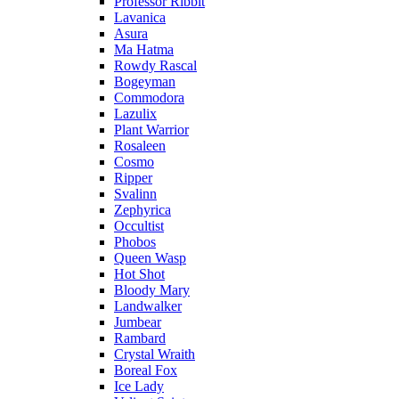
Professor Ribbit
Lavanica
Asura
Ma Hatma
Rowdy Rascal
Bogeyman
Commodora
Lazulix
Plant Warrior
Rosaleen
Cosmo
Ripper
Svalinn
Zephyrica
Occultist
Phobos
Queen Wasp
Hot Shot
Bloody Mary
Landwalker
Jumbear
Rambard
Crystal Wraith
Boreal Fox
Ice Lady