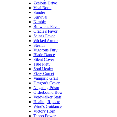
Zealous Drive
Vital Boon
Sunder
Survival
Nimble
Brawler's Favor
Oracle's Favor
Saint's Favor
Wicked Armor
Stealth
Vigorous Fury
Blade Dance
Silent Cover
True Piety
Soul Healer
Fiery Comet
Vampiric Grail
Dragon's Cover
Negating Prism
Orderbound Bow
Voidwalker Staff
Healing Riposte
Wind's Guidance
Victory Horn
Taboo Power