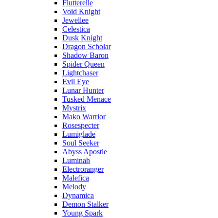
Flutterelle
Void Knight
Jewellee
Celestica
Dusk Knight
Dragon Scholar
Shadow Baron
Spider Queen
Lightchaser
Evil Eye
Lunar Hunter
Tusked Menace
Mystrix
Mako Warrior
Rosespecter
Lumiglade
Soul Seeker
Abyss Apostle
Luminah
Electroranger
Malefica
Melody
Dynamica
Demon Stalker
Young Spark