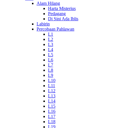
Alam Hilang
Harta Misterius
Pedagang
Di Sini Ada Iblis
Labirin
Percobaan Pahlawan
L1
L2
L3
L4
L5
L6
L7
L8
L9
L10
L11
L12
L13
L14
L15
L16
L17
L18
L19