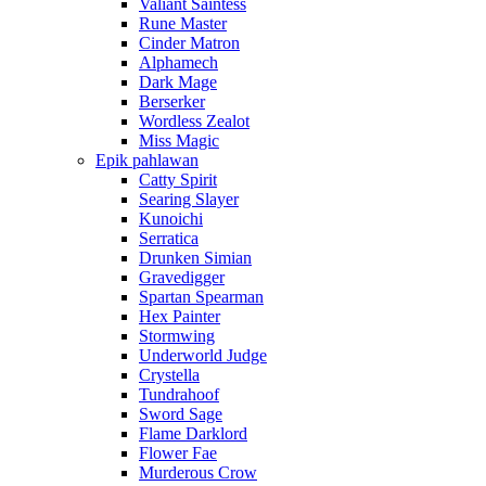
Valiant Saintess
Rune Master
Cinder Matron
Alphamech
Dark Mage
Berserker
Wordless Zealot
Miss Magic
Epik pahlawan
Catty Spirit
Searing Slayer
Kunoichi
Serratica
Drunken Simian
Gravedigger
Spartan Spearman
Hex Painter
Stormwing
Underworld Judge
Crystella
Tundrahoof
Sword Sage
Flame Darklord
Flower Fae
Murderous Crow