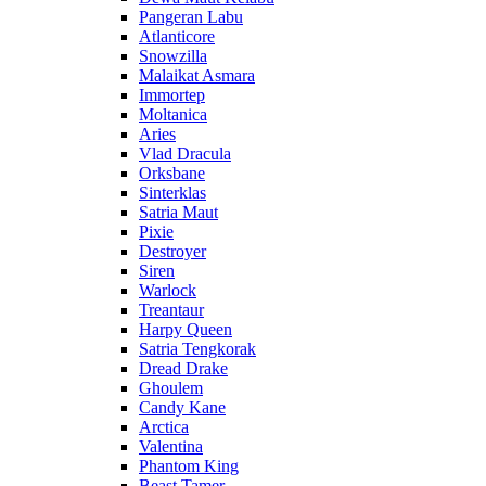
Pangeran Labu
Atlanticore
Snowzilla
Malaikat Asmara
Immortep
Moltanica
Aries
Vlad Dracula
Orksbane
Sinterklas
Satria Maut
Pixie
Destroyer
Siren
Warlock
Treantaur
Harpy Queen
Satria Tengkorak
Dread Drake
Ghoulem
Candy Kane
Arctica
Valentina
Phantom King
Beast Tamer