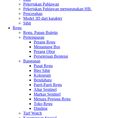
Pekerjakan Pahlawan
Pekerjakan Pahlawan menggunakan HB.
Pencerahan
Model 3D dari karakter
Sihir
Regu
Regu. Papan Buletin
Pertempuran
Perang Regu
Menantang Bos
Perang Obor
Perseteruan Benteng
Bangunan
Pusat Regu
Biro Sihir
Koloseum
Bendahara
Panji-Panji Regu
Altar Sentinel
Markas Sentinel
Menara Penjaga Regu
Toko Regu
Dinding
Turf Watch
Keuntungan Spesial