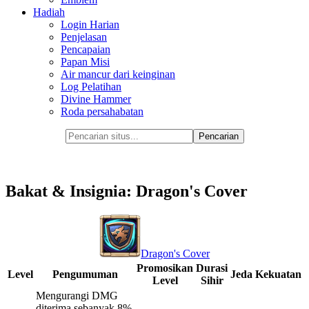
Hadiah
Login Harian
Penjelasan
Pencapaian
Papan Misi
Air mancur dari keinginan
Log Pelatihan
Divine Hammer
Roda persahabatan
Bakat & Insignia: Dragon's Cover
Dragon's Cover
Promosikan
Durasi
Level
Pengumuman
Jeda
Kekuatan
Level
Sihir
Mengurangi DMG
diterima sebanyak 8%