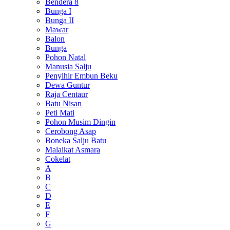
Bendera 8
Bunga I
Bunga II
Mawar
Balon
Bunga
Pohon Natal
Manusia Salju
Penyihir Embun Beku
Dewa Guntur
Raja Centaur
Batu Nisan
Peti Mati
Pohon Musim Dingin
Cerobong Asap
Boneka Salju Batu
Malaikat Asmara
Cokelat
A
B
C
D
E
F
G