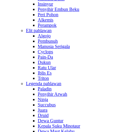
Insinyur
Penyihir Embun Beku
Peri Pohon
Alkemis
Perampok
Elit pahlawan
Algojo
Pembunuh
Manusia Serigala
Cyclops
Pain-Da
Dukun
Ratu Ular
Iblis Es
Triton
Legenda pahlawan
Paladin
Penyihir Arwah
Ninja
Succubus
Juara
Druid
Dewa Guntur
Kepala Suku Minotaur
Dewa Maut Kelabu