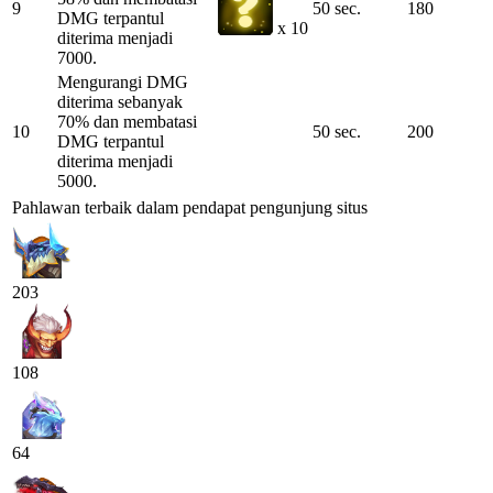
9
50 sec.
180
DMG terpantul
x 10
diterima menjadi
7000.
Mengurangi DMG
diterima sebanyak
70% dan membatasi
10
50 sec.
200
DMG terpantul
diterima menjadi
5000.
Pahlawan terbaik dalam pendapat pengunjung situs
203
108
64