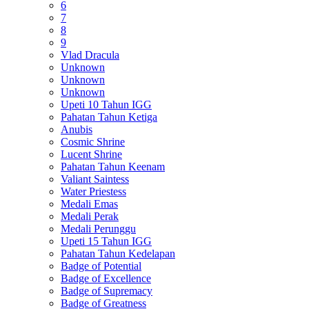
6
7
8
9
Vlad Dracula
Unknown
Unknown
Unknown
Upeti 10 Tahun IGG
Pahatan Tahun Ketiga
Anubis
Cosmic Shrine
Lucent Shrine
Pahatan Tahun Keenam
Valiant Saintess
Water Priestess
Medali Emas
Medali Perak
Medali Perunggu
Upeti 15 Tahun IGG
Pahatan Tahun Kedelapan
Badge of Potential
Badge of Excellence
Badge of Supremacy
Badge of Greatness