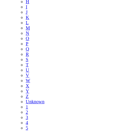
H
I
J
K
L
M
N
O
P
Q
R
S
T
U
V
W
X
Y
Z
Unknown
1
2
3
4
5