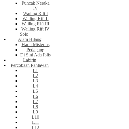
Puncak Neraka
IV
Wailing Rift I
Wailing Rift II
Wailing Rift III
Wailing Rift IV
Solo
Alam Hilang
Harta Misterius
Pedagang
Di Sini Ada Iblis
Labirin
Percobaan Pahlawan
L1
L2
L3
L4
L5
L6
L7
L8
L9
L10
L11
L12