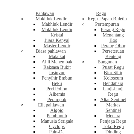
Pahlawan
Regu
Makhluk Lendir
Regu. Papan Buletin
Makhluk Lendir
Pertempuran
Makhluk Lendir
Perang Regu
Kristal
Menantang
Juara Kenyal
Bos
Master Lendir
Perang Obor
Biasa pahlawan
Perseteruan
Malaikat
Benteng
Ahli Menembak
Bangunan
Raksasa Bukit
Pusat Regu
Insinyur
Biro Sihir
Penyihir Embun
Koloseum
Beku
Bendahara
Peri Pohon
Panji-Panji
Alkemis
Regu
Perampok
Altar Sentinel
Elit pahlawan
Markas
Algojo
Sentinel
Pembunuh
Menara
Manusia Serigala
Penjaga Regu
Cyclops
Toko Regu
Pain-Da
Dinding