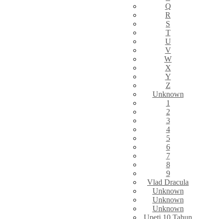
Q
R
S
T
U
V
W
X
Y
Z
Unknown
1
2
3
4
5
6
7
8
9
Vlad Dracula
Unknown
Unknown
Unknown
Upeti 10 Tahun