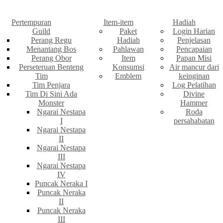
Pertempuran
Item-item
Hadiah
Guild
Paket
Login Harian
Perang Regu
Hadiah
Penjelasan
Menantang Bos
Pahlawan
Pencapaian
Perang Obor
Item
Papan Misi
Perseteruan Benteng
Konsumsi
Air mancur dari
Tim
Emblem
keinginan
Tim Penjara
Log Pelatihan
Tim Di Sini Ada
Divine
Monster
Hammer
Ngarai Nestapa
Roda
I
persahabatan
Ngarai Nestapa
II
Ngarai Nestapa
III
Ngarai Nestapa
IV
Puncak Neraka I
Puncak Neraka
II
Puncak Neraka
III