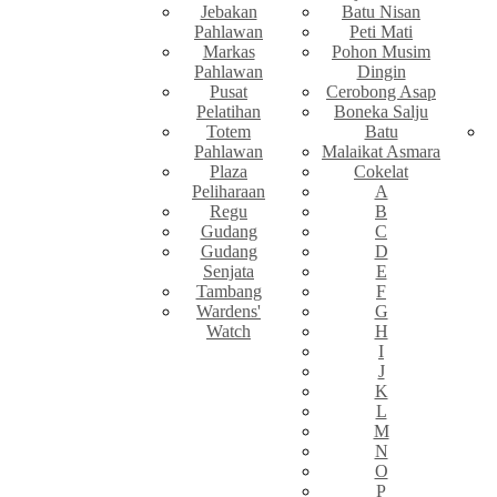
Jebakan
Batu Nisan
Pahlawan
Peti Mati
Markas
Pohon Musim
Pahlawan
Dingin
Pusat
Cerobong Asap
Pelatihan
Boneka Salju
Totem
Batu
Pahlawan
Malaikat Asmara
Plaza
Cokelat
Peliharaan
A
Regu
B
Gudang
C
Gudang
D
Senjata
E
Tambang
F
Wardens'
G
Watch
H
I
J
K
L
M
N
O
P