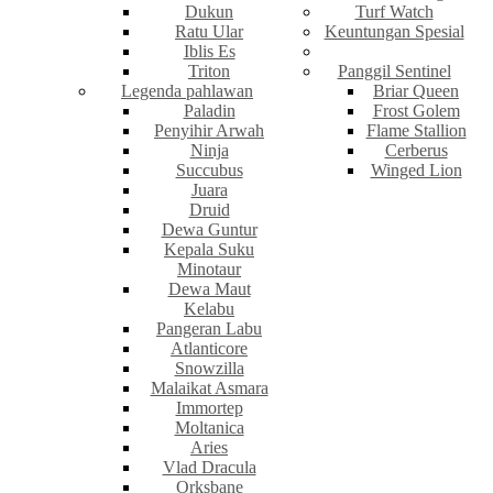
Dukun
Turf Watch
Ratu Ular
Keuntungan Spesial
Iblis Es
Triton
Panggil Sentinel
Legenda pahlawan
Briar Queen
Paladin
Frost Golem
Penyihir Arwah
Flame Stallion
Ninja
Cerberus
Succubus
Winged Lion
Juara
Druid
Dewa Guntur
Kepala Suku
Minotaur
Dewa Maut
Kelabu
Pangeran Labu
Atlanticore
Snowzilla
Malaikat Asmara
Immortep
Moltanica
Aries
Vlad Dracula
Orksbane