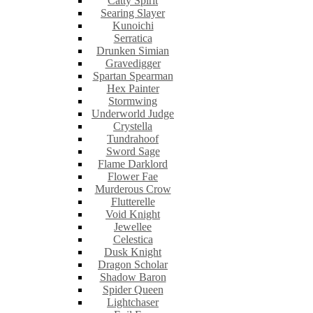
Catty Spirit
Searing Slayer
Kunoichi
Serratica
Drunken Simian
Gravedigger
Spartan Spearman
Hex Painter
Stormwing
Underworld Judge
Crystella
Tundrahoof
Sword Sage
Flame Darklord
Flower Fae
Murderous Crow
Flutterelle
Void Knight
Jewellee
Celestica
Dusk Knight
Dragon Scholar
Shadow Baron
Spider Queen
Lightchaser