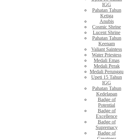
IGG
Pahatan Tahun
Ketiga
Anubis
Cosmic Shrine
Lucent Shrine
Pahatan Tahun
Keenam
Valiant Saintess
Water Priestess
Medali Emas
Medali Perak
Medali Perunggu
Upeti 15 Tahun
IGG
Pahatan Tahun
Kedelapan
Badge of
Potential
Badge of
Excellence
Badge of
Supremacy
Badge of
Greatness