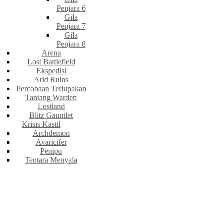
Penjara 6
Gila
Penjara 7
Gila
Penjara 8
Arena
Lost Battlefield
Ekspedisi
Arid Ruins
Percobaan Terlupakan
Tantang Warden
Lostland
Blitz Gauntlet
Krisis Kastil
Archdemon
Avaricifer
Penipu
Tentara Menyala