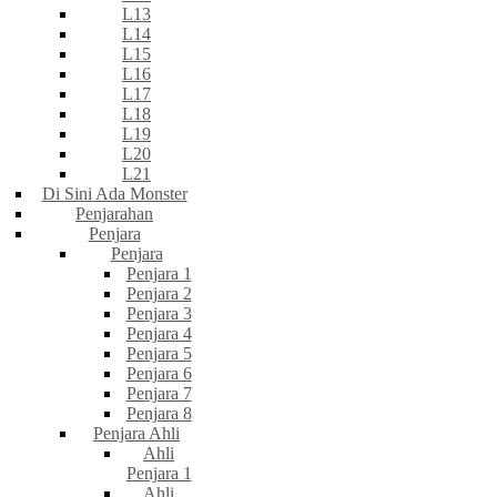
L13
L14
L15
L16
L17
L18
L19
L20
L21
Di Sini Ada Monster
Penjarahan
Penjara
Penjara
Penjara 1
Penjara 2
Penjara 3
Penjara 4
Penjara 5
Penjara 6
Penjara 7
Penjara 8
Penjara Ahli
Ahli
Penjara 1
Ahli