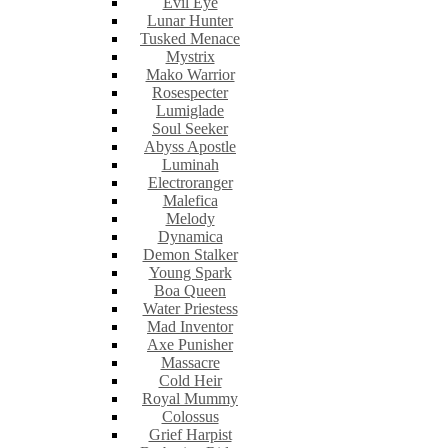
Evil Eye
Lunar Hunter
Tusked Menace
Mystrix
Mako Warrior
Rosespecter
Lumiglade
Soul Seeker
Abyss Apostle
Luminah
Electroranger
Malefica
Melody
Dynamica
Demon Stalker
Young Spark
Boa Queen
Water Priestess
Mad Inventor
Axe Punisher
Massacre
Cold Heir
Royal Mummy
Colossus
Grief Harpist