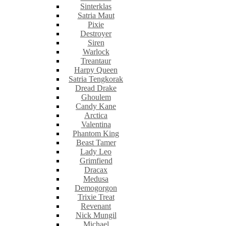
Sinterklas
Satria Maut
Pixie
Destroyer
Siren
Warlock
Treantaur
Harpy Queen
Satria Tengkorak
Dread Drake
Ghoulem
Candy Kane
Arctica
Valentina
Phantom King
Beast Tamer
Lady Leo
Grimfiend
Dracax
Medusa
Demogorgon
Trixie Treat
Revenant
Nick Mungil
Michael