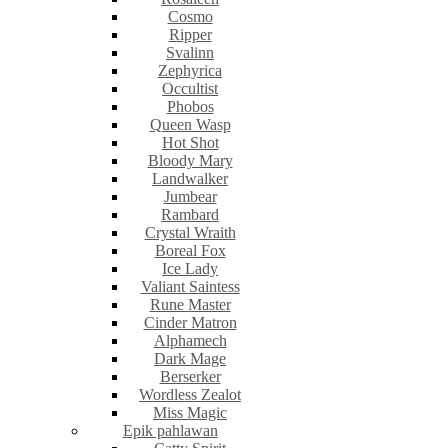
Cosmo
Ripper
Svalinn
Zephyrica
Occultist
Phobos
Queen Wasp
Hot Shot
Bloody Mary
Landwalker
Jumbear
Rambard
Crystal Wraith
Boreal Fox
Ice Lady
Valiant Saintess
Rune Master
Cinder Matron
Alphamech
Dark Mage
Berserker
Wordless Zealot
Miss Magic
Epik pahlawan