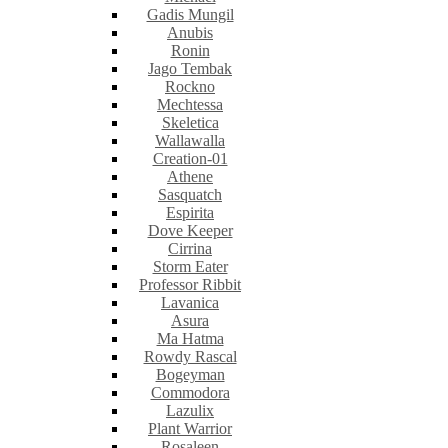
Gadis Mungil
Anubis
Ronin
Jago Tembak
Rockno
Mechtessa
Skeletica
Wallawalla
Creation-01
Athene
Sasquatch
Espirita
Dove Keeper
Cirrina
Storm Eater
Professor Ribbit
Lavanica
Asura
Ma Hatma
Rowdy Rascal
Bogeyman
Commodora
Lazulix
Plant Warrior
Rosaleen