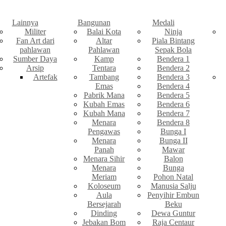
Lainnya
Bangunan
Medali
Militer
Balai Kota
Ninja
Fan Art dari
Altar
Piala Bintang
pahlawan
Pahlawan
Sepak Bola
Sumber Daya
Kamp
Bendera 1
Arsip
Tentara
Bendera 2
Artefak
Tambang
Bendera 3
Emas
Bendera 4
Pabrik Mana
Bendera 5
Kubah Emas
Bendera 6
Kubah Mana
Bendera 7
Menara
Bendera 8
Pengawas
Bunga I
Menara
Bunga II
Panah
Mawar
Menara Sihir
Balon
Menara
Bunga
Meriam
Pohon Natal
Koloseum
Manusia Salju
Aula
Penyihir Embun
Bersejarah
Beku
Dinding
Dewa Guntur
Jebakan Bom
Raja Centaur