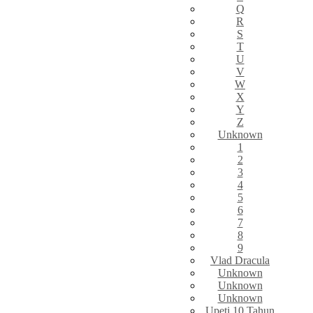
Q
R
S
T
U
V
W
X
Y
Z
Unknown
1
2
3
4
5
6
7
8
9
Vlad Dracula
Unknown
Unknown
Unknown
Upeti 10 Tahun