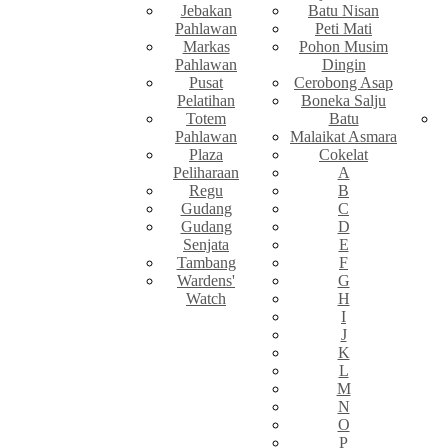
Jebakan
Batu Nisan
Pahlawan
Peti Mati
Markas
Pohon Musim
Pahlawan
Dingin
Pusat
Cerobong Asap
Pelatihan
Boneka Salju
Totem
Batu
Pahlawan
Malaikat Asmara
Plaza
Cokelat
Peliharaan
A
Regu
B
Gudang
C
Gudang
D
Senjata
E
Tambang
F
Wardens'
G
Watch
H
I
J
K
L
M
N
O
P