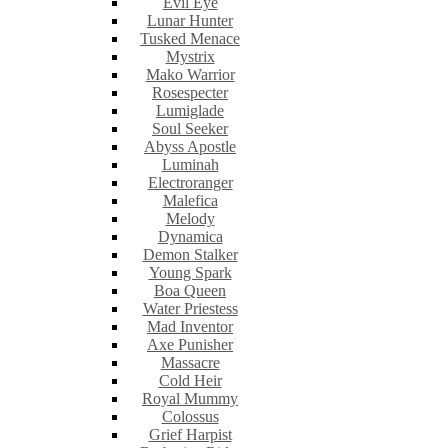
Evil Eye
Lunar Hunter
Tusked Menace
Mystrix
Mako Warrior
Rosespecter
Lumiglade
Soul Seeker
Abyss Apostle
Luminah
Electroranger
Malefica
Melody
Dynamica
Demon Stalker
Young Spark
Boa Queen
Water Priestess
Mad Inventor
Axe Punisher
Massacre
Cold Heir
Royal Mummy
Colossus
Grief Harpist