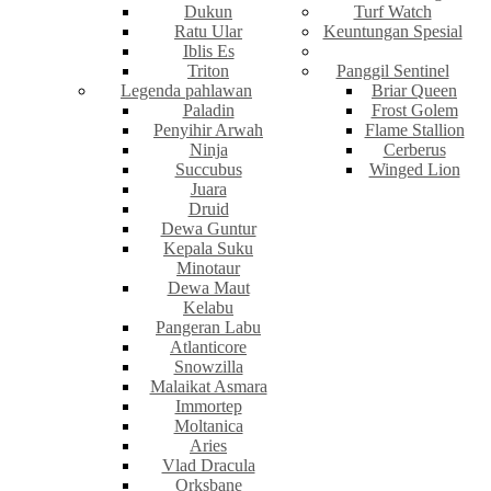
Dukun
Turf Watch
Ratu Ular
Keuntungan Spesial
Iblis Es
Triton
Panggil Sentinel
Legenda pahlawan
Briar Queen
Paladin
Frost Golem
Penyihir Arwah
Flame Stallion
Ninja
Cerberus
Succubus
Winged Lion
Juara
Druid
Dewa Guntur
Kepala Suku
Minotaur
Dewa Maut
Kelabu
Pangeran Labu
Atlanticore
Snowzilla
Malaikat Asmara
Immortep
Moltanica
Aries
Vlad Dracula
Orksbane