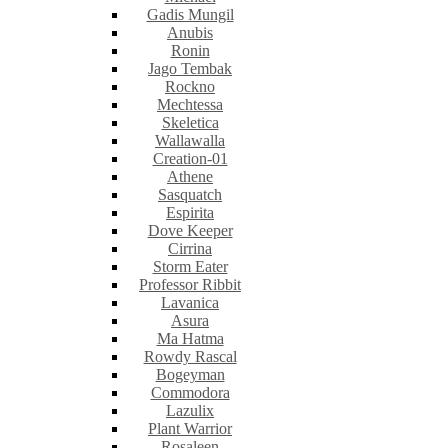
Gadis Mungil
Anubis
Ronin
Jago Tembak
Rockno
Mechtessa
Skeletica
Wallawalla
Creation-01
Athene
Sasquatch
Espirita
Dove Keeper
Cirrina
Storm Eater
Professor Ribbit
Lavanica
Asura
Ma Hatma
Rowdy Rascal
Bogeyman
Commodora
Lazulix
Plant Warrior
Rosaleen