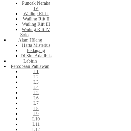
Puncak Neraka
IV
Wailing Rift I
Wailing Rift II
Wailing Rift III
Wailing Rift IV
Solo
Alam Hilang
Harta Misterius
Pedagang
Di Sini Ada Iblis
Labirin
Percobaan Pahlawan
L1
L2
L3
L4
L5
L6
L7
L8
L9
L10
L11
L12