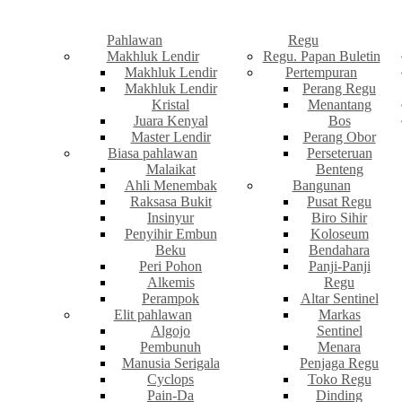
Pahlawan
Regu
Makhluk Lendir
Regu. Papan Buletin
Makhluk Lendir
Pertempuran
Makhluk Lendir
Perang Regu
Kristal
Menantang
Juara Kenyal
Bos
Master Lendir
Perang Obor
Biasa pahlawan
Perseteruan
Malaikat
Benteng
Ahli Menembak
Bangunan
Raksasa Bukit
Pusat Regu
Insinyur
Biro Sihir
Penyihir Embun
Koloseum
Beku
Bendahara
Peri Pohon
Panji-Panji
Alkemis
Regu
Perampok
Altar Sentinel
Elit pahlawan
Markas
Algojo
Sentinel
Pembunuh
Menara
Manusia Serigala
Penjaga Regu
Cyclops
Toko Regu
Pain-Da
Dinding