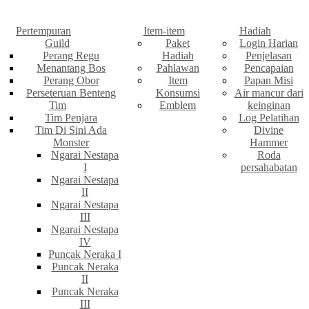
Pertempuran
Item-item
Hadiah
Guild
Paket
Login Harian
Perang Regu
Hadiah
Penjelasan
Menantang Bos
Pahlawan
Pencapaian
Perang Obor
Item
Papan Misi
Perseteruan Benteng
Konsumsi
Air mancur dari
Tim
Emblem
keinginan
Tim Penjara
Log Pelatihan
Tim Di Sini Ada
Divine
Monster
Hammer
Ngarai Nestapa
Roda
I
persahabatan
Ngarai Nestapa
II
Ngarai Nestapa
III
Ngarai Nestapa
IV
Puncak Neraka I
Puncak Neraka
II
Puncak Neraka
III