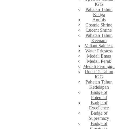
IGG
Pahatan Tahun
Ketiga
Anubis
Cosmic Shrine
Lucent Shrine
Pahatan Tahun
Keenam
Valiant Saintess
Water Priestess
Medali Emas
Medali Perak
Medali Perunggu
Upeti 15 Tahun
IGG
Pahatan Tahun
Kedelapan
Badge of
Potential
Badge of
Excellence
Badge of
Supremacy
Badge of
Greatness