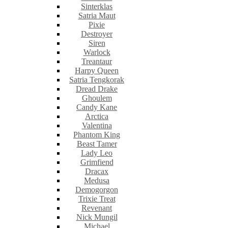
Sinterklas
Satria Maut
Pixie
Destroyer
Siren
Warlock
Treantaur
Harpy Queen
Satria Tengkorak
Dread Drake
Ghoulem
Candy Kane
Arctica
Valentina
Phantom King
Beast Tamer
Lady Leo
Grimfiend
Dracax
Medusa
Demogorgon
Trixie Treat
Revenant
Nick Mungil
Michael