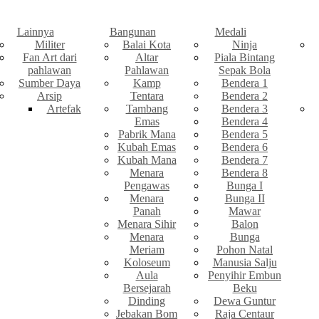
Lainnya
Bangunan
Medali
Militer
Balai Kota
Ninja
Fan Art dari
Altar
Piala Bintang
pahlawan
Pahlawan
Sepak Bola
Sumber Daya
Kamp
Bendera 1
Arsip
Tentara
Bendera 2
Artefak
Tambang
Bendera 3
Emas
Bendera 4
Pabrik Mana
Bendera 5
Kubah Emas
Bendera 6
Kubah Mana
Bendera 7
Menara
Bendera 8
Pengawas
Bunga I
Menara
Bunga II
Panah
Mawar
Menara Sihir
Balon
Menara
Bunga
Meriam
Pohon Natal
Koloseum
Manusia Salju
Aula
Penyihir Embun
Bersejarah
Beku
Dinding
Dewa Guntur
Jebakan Bom
Raja Centaur