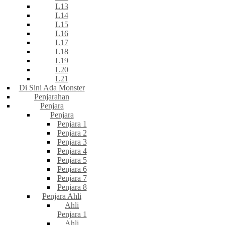
L13
L14
L15
L16
L17
L18
L19
L20
L21
Di Sini Ada Monster
Penjarahan
Penjara
Penjara
Penjara 1
Penjara 2
Penjara 3
Penjara 4
Penjara 5
Penjara 6
Penjara 7
Penjara 8
Penjara Ahli
Ahli
Penjara 1
Ahli