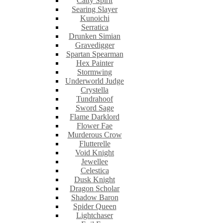
Catty Spirit
Searing Slayer
Kunoichi
Serratica
Drunken Simian
Gravedigger
Spartan Spearman
Hex Painter
Stormwing
Underworld Judge
Crystella
Tundrahoof
Sword Sage
Flame Darklord
Flower Fae
Murderous Crow
Flutterelle
Void Knight
Jewellee
Celestica
Dusk Knight
Dragon Scholar
Shadow Baron
Spider Queen
Lightchaser