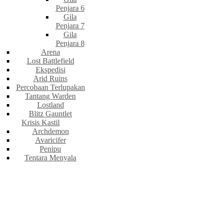
Penjara 6
Gila
Penjara 7
Gila
Penjara 8
Arena
Lost Battlefield
Ekspedisi
Arid Ruins
Percobaan Terlupakan
Tantang Warden
Lostland
Blitz Gauntlet
Krisis Kastil
Archdemon
Avaricifer
Penipu
Tentara Menyala