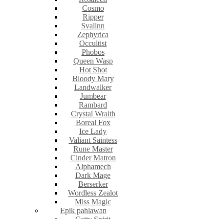
Cosmo
Ripper
Svalinn
Zephyrica
Occultist
Phobos
Queen Wasp
Hot Shot
Bloody Mary
Landwalker
Jumbear
Rambard
Crystal Wraith
Boreal Fox
Ice Lady
Valiant Saintess
Rune Master
Cinder Matron
Alphamech
Dark Mage
Berserker
Wordless Zealot
Miss Magic
Epik pahlawan