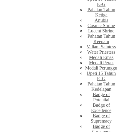
IGG
Pahatan Tahun
Ketiga
Anubis
Cosmic Shrine
Lucent Shrine
Pahatan Tahun
Keenam
Valiant Saintess
Water Priestess
Medali Emas
Medali Perak
Medali Perunggu
Upeti 15 Tahun
IGG
Pahatan Tahun
Kedelapan
Badge of
Potential
Badge of
Excellence
Badge of
Supremacy
Badge of
Greatness