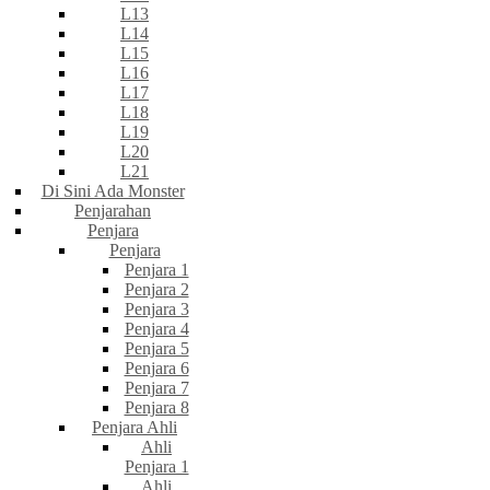
L13
L14
L15
L16
L17
L18
L19
L20
L21
Di Sini Ada Monster
Penjarahan
Penjara
Penjara
Penjara 1
Penjara 2
Penjara 3
Penjara 4
Penjara 5
Penjara 6
Penjara 7
Penjara 8
Penjara Ahli
Ahli
Penjara 1
Ahli