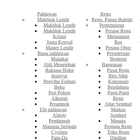
Pahlawan
Regu
Makhluk Lendir
Regu. Papan Buletin
Makhluk Lendir
Pertempuran
Makhluk Lendir
Perang Regu
Kristal
Menantang
Juara Kenyal
Bos
Master Lendir
Perang Obor
Biasa pahlawan
Perseteruan
Malaikat
Benteng
Ahli Menembak
Bangunan
Raksasa Bukit
Pusat Regu
Insinyur
Biro Sihir
Penyihir Embun
Koloseum
Beku
Bendahara
Peri Pohon
Panji-Panji
Alkemis
Regu
Perampok
Altar Sentinel
Elit pahlawan
Markas
Algojo
Sentinel
Pembunuh
Menara
Manusia Serigala
Penjaga Regu
Cyclops
Toko Regu
Pain-Da
Dinding