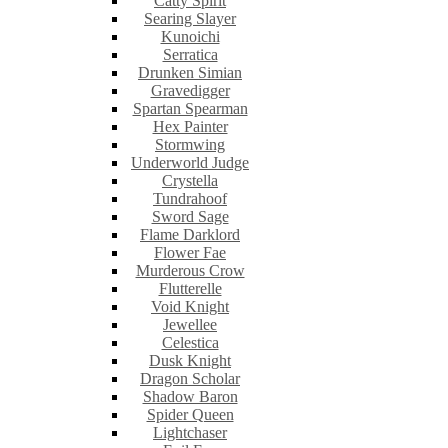
Catty Spirit
Searing Slayer
Kunoichi
Serratica
Drunken Simian
Gravedigger
Spartan Spearman
Hex Painter
Stormwing
Underworld Judge
Crystella
Tundrahoof
Sword Sage
Flame Darklord
Flower Fae
Murderous Crow
Flutterelle
Void Knight
Jewellee
Celestica
Dusk Knight
Dragon Scholar
Shadow Baron
Spider Queen
Lightchaser