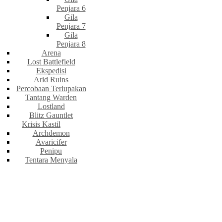
Penjara 6
Gila
Penjara 7
Gila
Penjara 8
Arena
Lost Battlefield
Ekspedisi
Arid Ruins
Percobaan Terlupakan
Tantang Warden
Lostland
Blitz Gauntlet
Krisis Kastil
Archdemon
Avaricifer
Penipu
Tentara Menyala