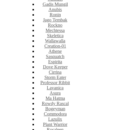
Gadis Mungil
Anubis
Ronin
Jago Tembak
Rockno
Mechtessa
Skeletica
Wallawalla
Creation-01
Athene
Sasquatch
Espirita
Dove Keeper
Cirrina
Storm Eater
Professor Ribbit
Lavanica
Asura
Ma Hatma
Rowdy Rascal
Bogeyman
Commodora
Lazulix
Plant Warrior
Rosaleen