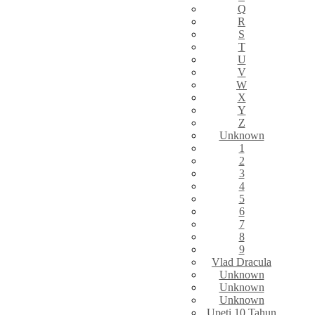
Q
R
S
T
U
V
W
X
Y
Z
Unknown
1
2
3
4
5
6
7
8
9
Vlad Dracula
Unknown
Unknown
Unknown
Upeti 10 Tahun