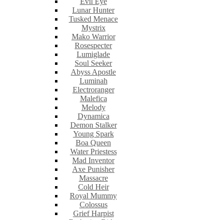
Evil Eye
Lunar Hunter
Tusked Menace
Mystrix
Mako Warrior
Rosespecter
Lumiglade
Soul Seeker
Abyss Apostle
Luminah
Electroranger
Malefica
Melody
Dynamica
Demon Stalker
Young Spark
Boa Queen
Water Priestess
Mad Inventor
Axe Punisher
Massacre
Cold Heir
Royal Mummy
Colossus
Grief Harpist