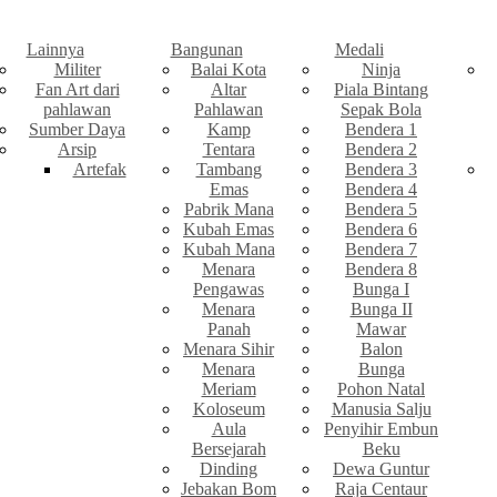
Lainnya
Bangunan
Medali
Militer
Balai Kota
Ninja
Fan Art dari
Altar
Piala Bintang
pahlawan
Pahlawan
Sepak Bola
Sumber Daya
Kamp
Bendera 1
Arsip
Tentara
Bendera 2
Artefak
Tambang
Bendera 3
Emas
Bendera 4
Pabrik Mana
Bendera 5
Kubah Emas
Bendera 6
Kubah Mana
Bendera 7
Menara
Bendera 8
Pengawas
Bunga I
Menara
Bunga II
Panah
Mawar
Menara Sihir
Balon
Menara
Bunga
Meriam
Pohon Natal
Koloseum
Manusia Salju
Aula
Penyihir Embun
Bersejarah
Beku
Dinding
Dewa Guntur
Jebakan Bom
Raja Centaur