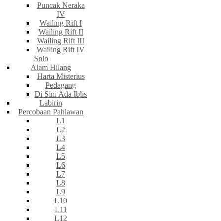
Puncak Neraka
IV
Wailing Rift I
Wailing Rift II
Wailing Rift III
Wailing Rift IV
Solo
Alam Hilang
Harta Misterius
Pedagang
Di Sini Ada Iblis
Labirin
Percobaan Pahlawan
L1
L2
L3
L4
L5
L6
L7
L8
L9
L10
L11
L12