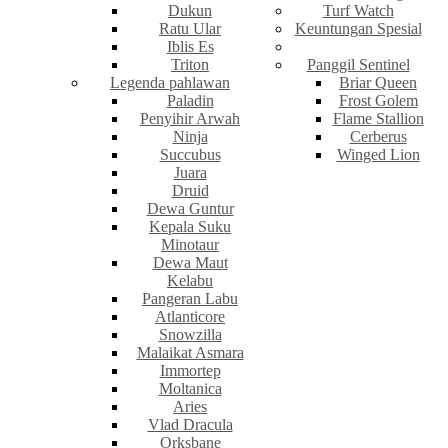
Dukun
Turf Watch
Ratu Ular
Keuntungan Spesial
Iblis Es
Triton
Panggil Sentinel
Legenda pahlawan
Briar Queen
Paladin
Frost Golem
Penyihir Arwah
Flame Stallion
Ninja
Cerberus
Succubus
Winged Lion
Juara
Druid
Dewa Guntur
Kepala Suku
Minotaur
Dewa Maut
Kelabu
Pangeran Labu
Atlanticore
Snowzilla
Malaikat Asmara
Immortep
Moltanica
Aries
Vlad Dracula
Orksbane