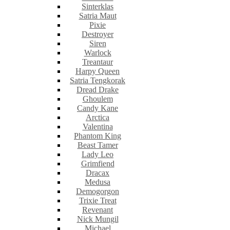
Sinterklas
Satria Maut
Pixie
Destroyer
Siren
Warlock
Treantaur
Harpy Queen
Satria Tengkorak
Dread Drake
Ghoulem
Candy Kane
Arctica
Valentina
Phantom King
Beast Tamer
Lady Leo
Grimfiend
Dracax
Medusa
Demogorgon
Trixie Treat
Revenant
Nick Mungil
Michael