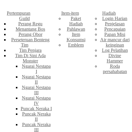
Pertempuran
Item-item
Hadiah
Guild
Paket
Login Harian
Perang Regu
Hadiah
Penjelasan
Menantang Bos
Pahlawan
Pencapaian
Perang Obor
Item
Papan Misi
Perseteruan Benteng
Konsumsi
Air mancur dari
Tim
Emblem
keinginan
Tim Penjara
Log Pelatihan
Tim Di Sini Ada
Divine
Monster
Hammer
Ngarai Nestapa
Roda
I
persahabatan
Ngarai Nestapa
II
Ngarai Nestapa
III
Ngarai Nestapa
IV
Puncak Neraka I
Puncak Neraka
II
Puncak Neraka
III