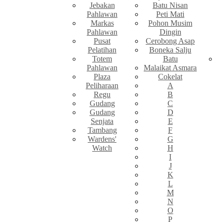
Jebakan
Batu Nisan
Pahlawan
Peti Mati
Markas
Pohon Musim
Pahlawan
Dingin
Pusat
Cerobong Asap
Pelatihan
Boneka Salju
Totem
Batu
Pahlawan
Malaikat Asmara
Plaza
Cokelat
Peliharaan
A
Regu
B
Gudang
C
Gudang
D
Senjata
E
Tambang
F
Wardens'
G
Watch
H
I
J
K
L
M
N
O
P