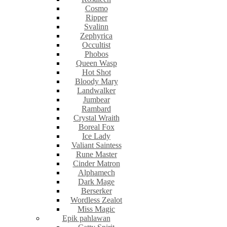
Cosmo
Ripper
Svalinn
Zephyrica
Occultist
Phobos
Queen Wasp
Hot Shot
Bloody Mary
Landwalker
Jumbear
Rambard
Crystal Wraith
Boreal Fox
Ice Lady
Valiant Saintess
Rune Master
Cinder Matron
Alphamech
Dark Mage
Berserker
Wordless Zealot
Miss Magic
Epik pahlawan