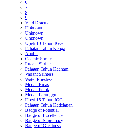
6
7
8
9
Vlad Dracula
Unknown
Unknown
Unknown
Upeti 10 Tahun IGG
Pahatan Tahun Ketiga
Anubis
Cosmic Shrine
Lucent Shrine
Pahatan Tahun Keenam
Valiant Saintess
Water Priestess
Medali Emas
Medali Perak
Medali Perunggu
Upeti 15 Tahun IGG
Pahatan Tahun Kedelapan
Badge of Potential
Badge of Excellence
Badge of Supremacy
Badge of Greatness