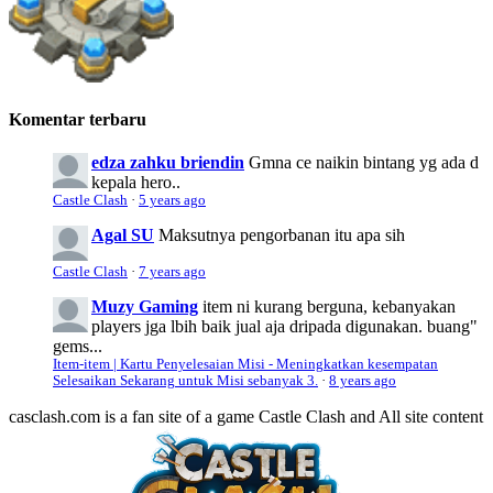
Komentar terbaru
edza zahku briendin
Gmna ce naikin bintang yg ada d
kepala hero..
Castle Clash
·
5 years ago
Agal SU
Maksutnya pengorbanan itu apa sih
Castle Clash
·
7 years ago
Muzy Gaming
item ni kurang berguna, kebanyakan
players jga lbih baik jual aja dripada digunakan. buang"
gems...
Item-item | Kartu Penyelesaian Misi - Meningkatkan kesempatan
Selesaikan Sekarang untuk Misi sebanyak 3.
·
8 years ago
casclash.com is a fan site of a game Castle Clash and All site content