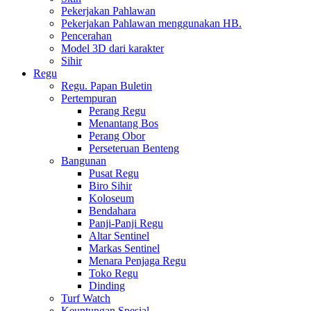
Pekerjakan Pahlawan
Pekerjakan Pahlawan menggunakan HB.
Pencerahan
Model 3D dari karakter
Sihir
Regu
Regu. Papan Buletin
Pertempuran
Perang Regu
Menantang Bos
Perang Obor
Perseteruan Benteng
Bangunan
Pusat Regu
Biro Sihir
Koloseum
Bendahara
Panji-Panji Regu
Altar Sentinel
Markas Sentinel
Menara Penjaga Regu
Toko Regu
Dinding
Turf Watch
Keuntungan Spesial