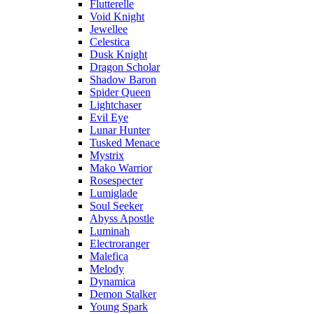
Flutterelle
Void Knight
Jewellee
Celestica
Dusk Knight
Dragon Scholar
Shadow Baron
Spider Queen
Lightchaser
Evil Eye
Lunar Hunter
Tusked Menace
Mystrix
Mako Warrior
Rosespecter
Lumiglade
Soul Seeker
Abyss Apostle
Luminah
Electroranger
Malefica
Melody
Dynamica
Demon Stalker
Young Spark