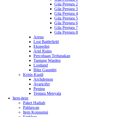
Gila Penjara 2
Gila Penjara 3
Gila Penjara 4
Gila Penjara 5
Gila Penjara 6
Gila Penjara 7
Gila Penjara 8
Arena
Lost Battlefield
Ekspedisi
Arid Ruins
Percobaan Terlupakan
Tantang Warden
Lostland
Blitz Gauntlet
Krisis Kastil
Archdemon
Avaricifer
Penipu
Tentara Menyala
Item-item
Paket Hadiah
Pahlawan
Item Konsumsi
Emblem