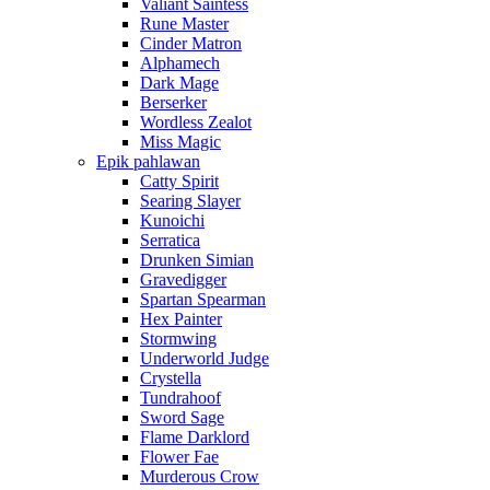
Valiant Saintess
Rune Master
Cinder Matron
Alphamech
Dark Mage
Berserker
Wordless Zealot
Miss Magic
Epik pahlawan
Catty Spirit
Searing Slayer
Kunoichi
Serratica
Drunken Simian
Gravedigger
Spartan Spearman
Hex Painter
Stormwing
Underworld Judge
Crystella
Tundrahoof
Sword Sage
Flame Darklord
Flower Fae
Murderous Crow