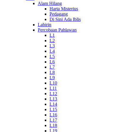
Alam Hilang
Harta Misterius
Pedagang
Di Sini Ada Iblis
Labirin
Percobaan Pahlawan
L1
L2
L3
L4
L5
L6
L7
L8
L9
L10
L11
L12
L13
L14
L15
L16
L17
L18
L19