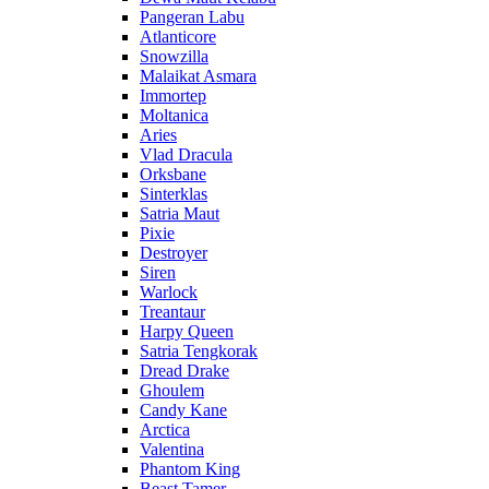
Pangeran Labu
Atlanticore
Snowzilla
Malaikat Asmara
Immortep
Moltanica
Aries
Vlad Dracula
Orksbane
Sinterklas
Satria Maut
Pixie
Destroyer
Siren
Warlock
Treantaur
Harpy Queen
Satria Tengkorak
Dread Drake
Ghoulem
Candy Kane
Arctica
Valentina
Phantom King
Beast Tamer