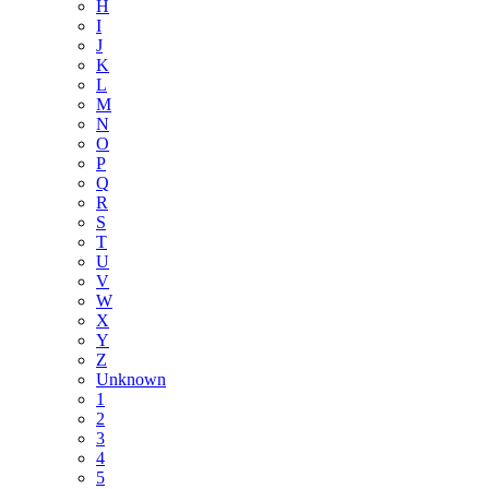
H
I
J
K
L
M
N
O
P
Q
R
S
T
U
V
W
X
Y
Z
Unknown
1
2
3
4
5