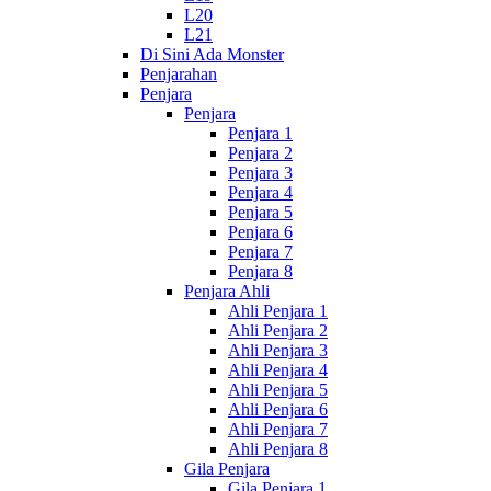
L20
L21
Di Sini Ada Monster
Penjarahan
Penjara
Penjara
Penjara 1
Penjara 2
Penjara 3
Penjara 4
Penjara 5
Penjara 6
Penjara 7
Penjara 8
Penjara Ahli
Ahli Penjara 1
Ahli Penjara 2
Ahli Penjara 3
Ahli Penjara 4
Ahli Penjara 5
Ahli Penjara 6
Ahli Penjara 7
Ahli Penjara 8
Gila Penjara
Gila Penjara 1