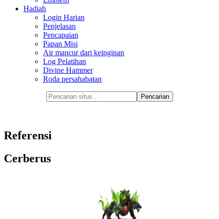
Hadiah
Login Harian
Penjelasan
Pencapaian
Papan Misi
Air mancur dari keinginan
Log Pelatihan
Divine Hammer
Roda persahabatan
Referensi
Cerberus