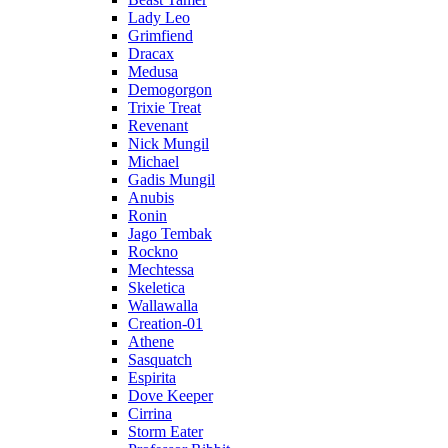
Lady Leo
Grimfiend
Dracax
Medusa
Demogorgon
Trixie Treat
Revenant
Nick Mungil
Michael
Gadis Mungil
Anubis
Ronin
Jago Tembak
Rockno
Mechtessa
Skeletica
Wallawalla
Creation-01
Athene
Sasquatch
Espirita
Dove Keeper
Cirrina
Storm Eater