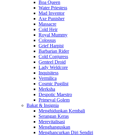
Boa Queen
Water Priestess
Mad Inventor
Axe Punisher
Massacre
Cold Heir
Royal Mummy
Colossus
Grief Harpist
Barbarian Rider
Cold Conjuress
Genteel Droid
Lady Weldcore
Inquisitess
Vermilica
Cosmic Pugilist
Merksha
Despotic Maestro
Primeval Golem
Bakat & Insignia
Menghidupkan Kembali
Serangan Keras
Merevitalisasi
Menghanguskan
Menghancurkan Diri Sendiri