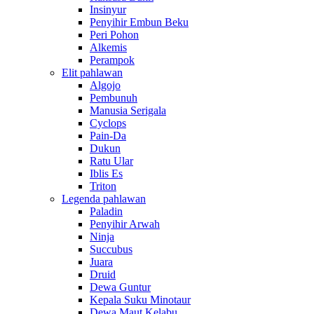
Insinyur
Penyihir Embun Beku
Peri Pohon
Alkemis
Perampok
Elit pahlawan
Algojo
Pembunuh
Manusia Serigala
Cyclops
Pain-Da
Dukun
Ratu Ular
Iblis Es
Triton
Legenda pahlawan
Paladin
Penyihir Arwah
Ninja
Succubus
Juara
Druid
Dewa Guntur
Kepala Suku Minotaur
Dewa Maut Kelabu