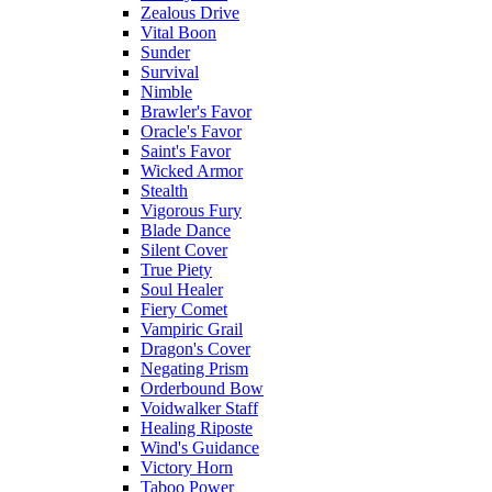
Zealous Drive
Vital Boon
Sunder
Survival
Nimble
Brawler's Favor
Oracle's Favor
Saint's Favor
Wicked Armor
Stealth
Vigorous Fury
Blade Dance
Silent Cover
True Piety
Soul Healer
Fiery Comet
Vampiric Grail
Dragon's Cover
Negating Prism
Orderbound Bow
Voidwalker Staff
Healing Riposte
Wind's Guidance
Victory Horn
Taboo Power