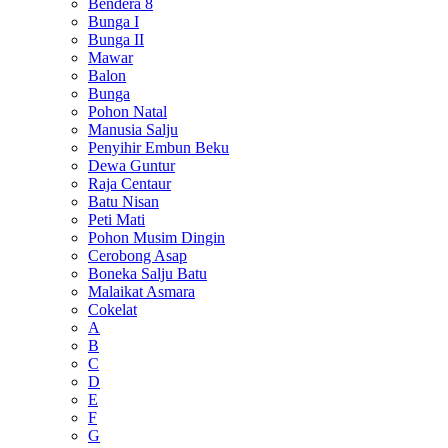
Bendera 8
Bunga I
Bunga II
Mawar
Balon
Bunga
Pohon Natal
Manusia Salju
Penyihir Embun Beku
Dewa Guntur
Raja Centaur
Batu Nisan
Peti Mati
Pohon Musim Dingin
Cerobong Asap
Boneka Salju Batu
Malaikat Asmara
Cokelat
A
B
C
D
E
F
G