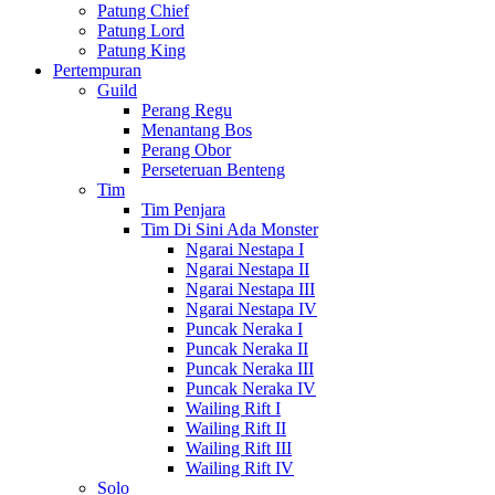
Patung Chief
Patung Lord
Patung King
Pertempuran
Guild
Perang Regu
Menantang Bos
Perang Obor
Perseteruan Benteng
Tim
Tim Penjara
Tim Di Sini Ada Monster
Ngarai Nestapa I
Ngarai Nestapa II
Ngarai Nestapa III
Ngarai Nestapa IV
Puncak Neraka I
Puncak Neraka II
Puncak Neraka III
Puncak Neraka IV
Wailing Rift I
Wailing Rift II
Wailing Rift III
Wailing Rift IV
Solo