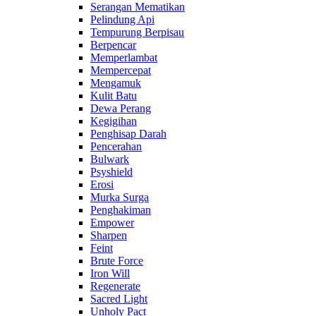
Serangan Mematikan
Pelindung Api
Tempurung Berpisau
Berpencar
Memperlambat
Mempercepat
Mengamuk
Kulit Batu
Dewa Perang
Kegigihan
Penghisap Darah
Pencerahan
Bulwark
Psyshield
Erosi
Murka Surga
Penghakiman
Empower
Sharpen
Feint
Brute Force
Iron Will
Regenerate
Sacred Light
Unholy Pact