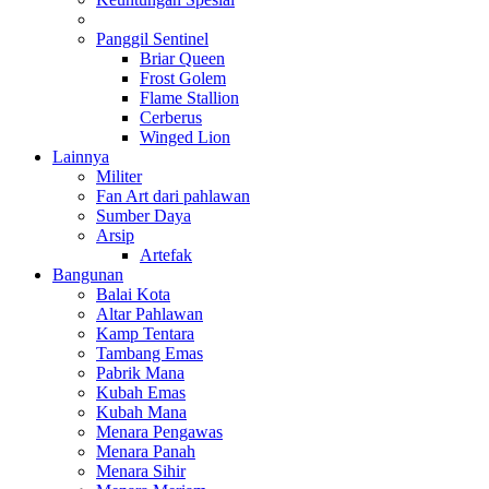
Panggil Sentinel
Briar Queen
Frost Golem
Flame Stallion
Cerberus
Winged Lion
Lainnya
Militer
Fan Art dari pahlawan
Sumber Daya
Arsip
Artefak
Bangunan
Balai Kota
Altar Pahlawan
Kamp Tentara
Tambang Emas
Pabrik Mana
Kubah Emas
Kubah Mana
Menara Pengawas
Menara Panah
Menara Sihir