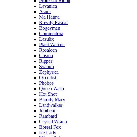
Professor Ribbit
Lavanica
Asura
Ma Hatma
Rowdy Rascal
Bogeyman
Commodora
Lazulix
Plant Warrior
Rosaleen
Cosmo
Ripper
Svalinn
Zephyrica
Occultist
Phobos
Queen Wasp
Hot Shot
Bloody Mary
Landwalker
Jumbear
Rambard
Crystal Wraith
Boreal Fox
Ice Lady