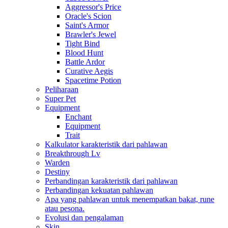
Aggressor's Price
Oracle's Scion
Saint's Armor
Brawler's Jewel
Tight Bind
Blood Hunt
Battle Ardor
Curative Aegis
Spacetime Potion
Peliharaan
Super Pet
Equipment
Enchant
Equipment
Trait
Kalkulator karakteristik dari pahlawan
Breakthrough Lv
Warden
Destiny
Perbandingan karakteristik dari pahlawan
Perbandingan kekuatan pahlawan
Apa yang pahlawan untuk menempatkan bakat, rune
atau pesona.
Evolusi dan pengalaman
Skin