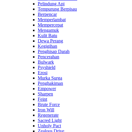
Pelindung Api
Tempurung Berpisau
Berpencar
Memperlambat
Mempercepat
Mengamuk
Kulit Batu
Dewa Perang
Kegigihan
Penghisap Darah
Pencerahan
Bulwark
Psyshield
Erosi
Murka Surga
Penghakiman
Empower
Sharpen
Feint
Brute Force
Iron Will
Regenerate
Sacred Light
Unholy Pact
Zealous Drive