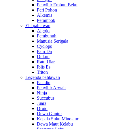
Penyihir Embun Beku
Peri Pohon
Alkemis
Perampok
Elit pahlawan
Algojo
Pembunuh
Manusia Serigala
Cyclops
Pain-Da
Dukun
Ratu Ular
Iblis Es
Triton
Legenda pahlawan
Paladin
Penyihir Arwah
Ninja
Succubus
Juara
Druid
Dewa Guntur
Kepala Suku Minotaur
Dewa Maut Kelabu