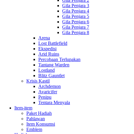
Gila Penjara 2
Gila Penjara 3
Gila Penjara 4
Gila Penjara 5
Gila Penjara 6
Gila Penjara 7
Gila Penjara 8
Arena
Lost Battlefield
Ekspedisi
Arid Ruins
Percobaan Terlupakan
Tantang Warden
Lostland
Blitz Gauntlet
Krisis Kastil
Archdemon
Avaricifer
Penipu
Tentara Menyala
Item-item
Paket Hadiah
Pahlawan
Item Konsumsi
Emblem