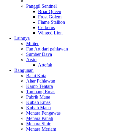
Panggil Sentinel
Briar Queen
Frost Golem
Flame Stallion
Cerberus
Winged Lion
Lainnya
Militer
Fan Art dari pahlawan
Sumber Daya
Arsip
Artefak
Bangunan
Balai Kota
Altar Pahlawan
Kamp Tentara
Tambang Emas
Pabrik Mana
Kubah Emas
Kubah Mana
Menara Pengawas
Menara Panah
Menara Sihir
Menara Meriam