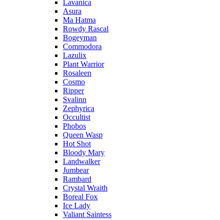
Lavanica
Asura
Ma Hatma
Rowdy Rascal
Bogeyman
Commodora
Lazulix
Plant Warrior
Rosaleen
Cosmo
Ripper
Svalinn
Zephyrica
Occultist
Phobos
Queen Wasp
Hot Shot
Bloody Mary
Landwalker
Jumbear
Rambard
Crystal Wraith
Boreal Fox
Ice Lady
Valiant Saintess