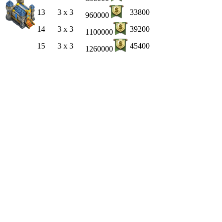
13
3 x 3
33800
960000
14
3 x 3
39200
1100000
15
3 x 3
45400
1260000