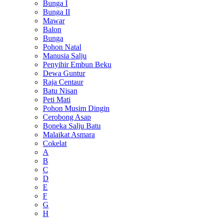
Bunga I
Bunga II
Mawar
Balon
Bunga
Pohon Natal
Manusia Salju
Penyihir Embun Beku
Dewa Guntur
Raja Centaur
Batu Nisan
Peti Mati
Pohon Musim Dingin
Cerobong Asap
Boneka Salju Batu
Malaikat Asmara
Cokelat
A
B
C
D
E
F
G
H