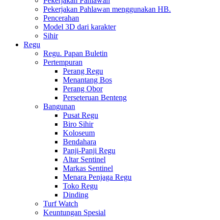
Pekerjakan Pahlawan
Pekerjakan Pahlawan menggunakan HB.
Pencerahan
Model 3D dari karakter
Sihir
Regu
Regu. Papan Buletin
Pertempuran
Perang Regu
Menantang Bos
Perang Obor
Perseteruan Benteng
Bangunan
Pusat Regu
Biro Sihir
Koloseum
Bendahara
Panji-Panji Regu
Altar Sentinel
Markas Sentinel
Menara Penjaga Regu
Toko Regu
Dinding
Turf Watch
Keuntungan Spesial