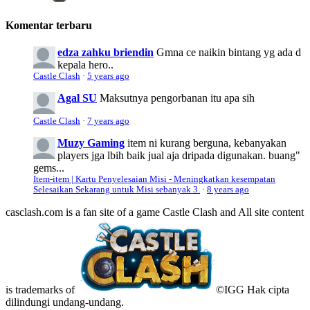
Komentar terbaru
edza zahku briendin
Gmna ce naikin bintang yg ada d
kepala hero..
Castle Clash
·
5 years ago
Agal SU
Maksutnya pengorbanan itu apa sih
Castle Clash
·
7 years ago
Muzy Gaming
item ni kurang berguna, kebanyakan
players jga lbih baik jual aja dripada digunakan. buang"
gems...
Item-item | Kartu Penyelesaian Misi - Meningkatkan kesempatan
Selesaikan Sekarang untuk Misi sebanyak 3.
·
8 years ago
casclash.com is a fan site of a game Castle Clash and All site content
is trademarks of
©IGG Hak cipta
dilindungi undang-undang.