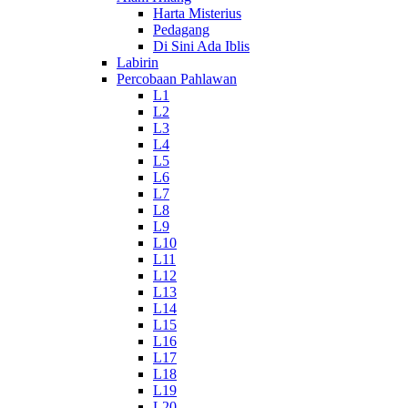
Harta Misterius
Pedagang
Di Sini Ada Iblis
Labirin
Percobaan Pahlawan
L1
L2
L3
L4
L5
L6
L7
L8
L9
L10
L11
L12
L13
L14
L15
L16
L17
L18
L19
L20