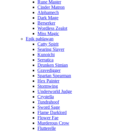
Rune Master
Cinder Matron
Alphamech
Dark Mage
Berserker
Wordless Zealot
Miss Magic
Epik pahlawan
Catty Spirit
Searing Slayer
Kunoichi
Serratica
Drunken Simian
Gravedigger
Spartan Spearman
Hex Painter
Stormwing
Underworld Judge
Crystella
Tundrahoof
Sword Sage
Flame Darklord
Flower Fae
Murderous Crow
Flutterelle