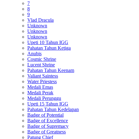
7
8
9
Vlad Dracula
Unknown
Unknown
Unknown
Upeti 10 Tahun IGG
Pahatan Tahun Ketiga
Anubis
Cosmic Shrine
Lucent Shrine
Pahatan Tahun Keenam
Valiant Saintess
Water Priestess
Medali Emas
Medali Perak
Medali Perunggu
Upeti 15 Tahun IGG
Pahatan Tahun Kedelapan
Badge of Potential
Badge of Excellence
Badge of Supremacy
Badge of Greatness
Patung Chief