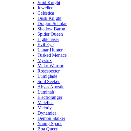
Void Knight
Jewellee
Celestica
Dusk Knight
Dragon Scholar
Shadow Baron
Spider Queen
Lightchaser
Evil Eye
Lunar Hunter
Tusked Menace
Mystrix
Mako Warrior
Rosespecter
Lumiglade
Soul Seeker
Abyss Apostle
Luminah
Electroranger
Malefica
Melody
Dynamica
Demon Stalker
Young Spark
Boa Queen