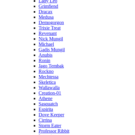
Lady Leo
Grimfiend
Dracax
Medusa
Demogorgon
Trixie Treat
Revenant
Nick Mungil
Michael
Gadis Mungil
Anubis
Ronin
Jago Tembak
Rockno
Mechtessa
Skeletica
Wallawalla
Creation-01
Athene
Sasquatch
Espirita
Dove Keeper
Cirrina
Storm Eater
Professor Ribbit