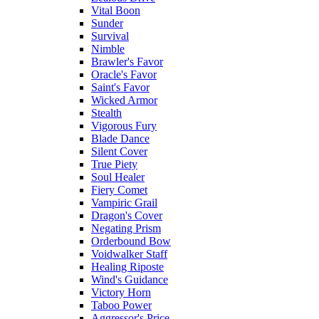
Vital Boon
Sunder
Survival
Nimble
Brawler's Favor
Oracle's Favor
Saint's Favor
Wicked Armor
Stealth
Vigorous Fury
Blade Dance
Silent Cover
True Piety
Soul Healer
Fiery Comet
Vampiric Grail
Dragon's Cover
Negating Prism
Orderbound Bow
Voidwalker Staff
Healing Riposte
Wind's Guidance
Victory Horn
Taboo Power
Aggressor's Price