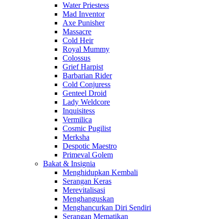
Water Priestess
Mad Inventor
Axe Punisher
Massacre
Cold Heir
Royal Mummy
Colossus
Grief Harpist
Barbarian Rider
Cold Conjuress
Genteel Droid
Lady Weldcore
Inquisitess
Vermilica
Cosmic Pugilist
Merksha
Despotic Maestro
Primeval Golem
Bakat & Insignia
Menghidupkan Kembali
Serangan Keras
Merevitalisasi
Menghanguskan
Menghancurkan Diri Sendiri
Serangan Mematikan