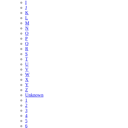
I
J
K
L
M
N
O
P
Q
R
S
T
U
V
W
X
Y
Z
Unknown
1
2
3
4
5
6