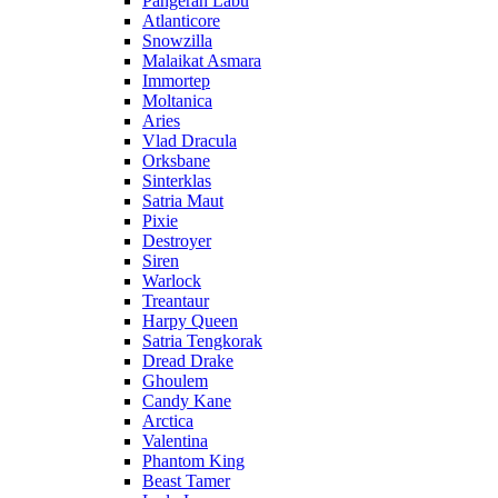
Pangeran Labu
Atlanticore
Snowzilla
Malaikat Asmara
Immortep
Moltanica
Aries
Vlad Dracula
Orksbane
Sinterklas
Satria Maut
Pixie
Destroyer
Siren
Warlock
Treantaur
Harpy Queen
Satria Tengkorak
Dread Drake
Ghoulem
Candy Kane
Arctica
Valentina
Phantom King
Beast Tamer