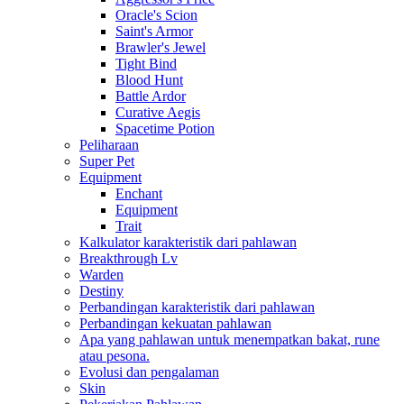
Oracle's Scion
Saint's Armor
Brawler's Jewel
Tight Bind
Blood Hunt
Battle Ardor
Curative Aegis
Spacetime Potion
Peliharaan
Super Pet
Equipment
Enchant
Equipment
Trait
Kalkulator karakteristik dari pahlawan
Breakthrough Lv
Warden
Destiny
Perbandingan karakteristik dari pahlawan
Perbandingan kekuatan pahlawan
Apa yang pahlawan untuk menempatkan bakat, rune
atau pesona.
Evolusi dan pengalaman
Skin