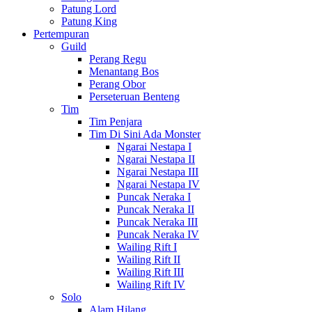
Patung Lord
Patung King
Pertempuran
Guild
Perang Regu
Menantang Bos
Perang Obor
Perseteruan Benteng
Tim
Tim Penjara
Tim Di Sini Ada Monster
Ngarai Nestapa I
Ngarai Nestapa II
Ngarai Nestapa III
Ngarai Nestapa IV
Puncak Neraka I
Puncak Neraka II
Puncak Neraka III
Puncak Neraka IV
Wailing Rift I
Wailing Rift II
Wailing Rift III
Wailing Rift IV
Solo
Alam Hilang