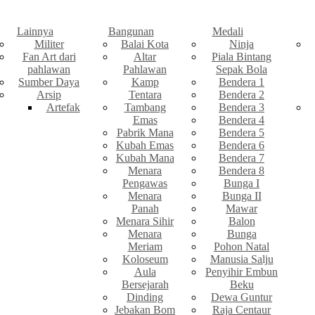
Lainnya
Bangunan
Medali
Militer
Balai Kota
Ninja
Fan Art dari
Altar
Piala Bintang
pahlawan
Pahlawan
Sepak Bola
Sumber Daya
Kamp
Bendera 1
Arsip
Tentara
Bendera 2
Artefak
Tambang
Bendera 3
Emas
Bendera 4
Pabrik Mana
Bendera 5
Kubah Emas
Bendera 6
Kubah Mana
Bendera 7
Menara
Bendera 8
Pengawas
Bunga I
Menara
Bunga II
Panah
Mawar
Menara Sihir
Balon
Menara
Bunga
Meriam
Pohon Natal
Koloseum
Manusia Salju
Aula
Penyihir Embun
Bersejarah
Beku
Dinding
Dewa Guntur
Jebakan Bom
Raja Centaur