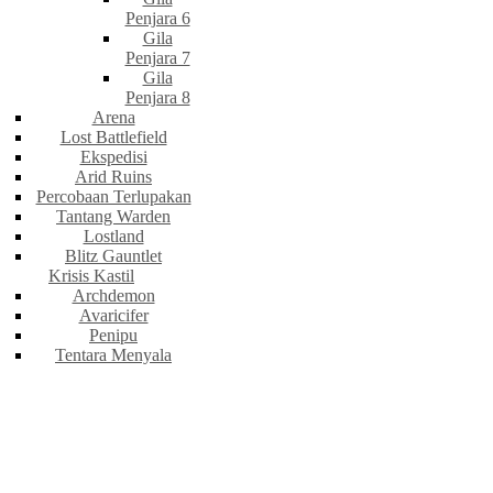
Penjara 6
Gila
Penjara 7
Gila
Penjara 8
Arena
Lost Battlefield
Ekspedisi
Arid Ruins
Percobaan Terlupakan
Tantang Warden
Lostland
Blitz Gauntlet
Krisis Kastil
Archdemon
Avaricifer
Penipu
Tentara Menyala