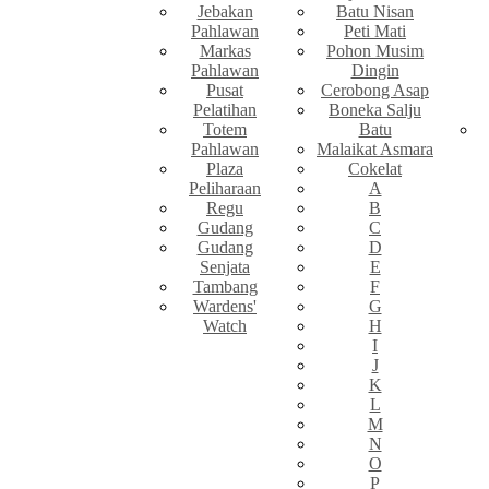
Jebakan
Batu Nisan
Pahlawan
Peti Mati
Markas
Pohon Musim
Pahlawan
Dingin
Pusat
Cerobong Asap
Pelatihan
Boneka Salju
Totem
Batu
Pahlawan
Malaikat Asmara
Plaza
Cokelat
Peliharaan
A
Regu
B
Gudang
C
Gudang
D
Senjata
E
Tambang
F
Wardens'
G
Watch
H
I
J
K
L
M
N
O
P