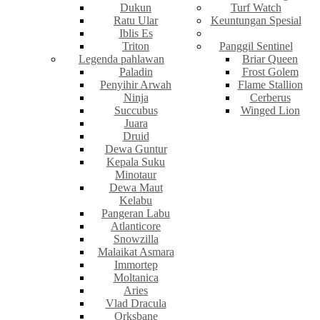
Dukun
Turf Watch
Ratu Ular
Keuntungan Spesial
Iblis Es
Triton
Panggil Sentinel
Legenda pahlawan
Briar Queen
Paladin
Frost Golem
Penyihir Arwah
Flame Stallion
Ninja
Cerberus
Succubus
Winged Lion
Juara
Druid
Dewa Guntur
Kepala Suku
Minotaur
Dewa Maut
Kelabu
Pangeran Labu
Atlanticore
Snowzilla
Malaikat Asmara
Immortep
Moltanica
Aries
Vlad Dracula
Orksbane