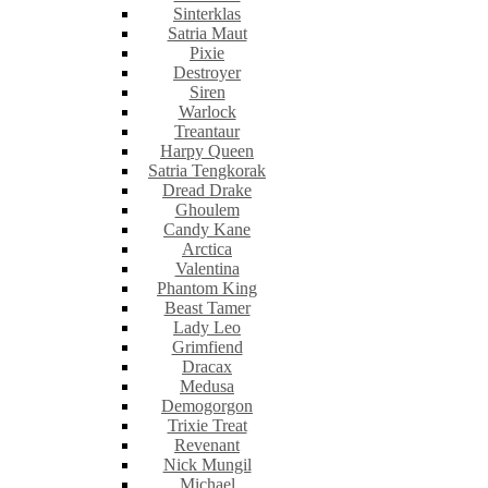
Sinterklas
Satria Maut
Pixie
Destroyer
Siren
Warlock
Treantaur
Harpy Queen
Satria Tengkorak
Dread Drake
Ghoulem
Candy Kane
Arctica
Valentina
Phantom King
Beast Tamer
Lady Leo
Grimfiend
Dracax
Medusa
Demogorgon
Trixie Treat
Revenant
Nick Mungil
Michael