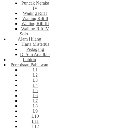
Puncak Neraka
IV
Wailing Rift I
Wailing Rift II
Wailing Rift III
Wailing Rift IV
Solo
Alam Hilang
Harta Misterius
Pedagang
Di Sini Ada Iblis
Labirin
Percobaan Pahlawan
L1
L2
L3
L4
L5
L6
L7
L8
L9
L10
L11
L12