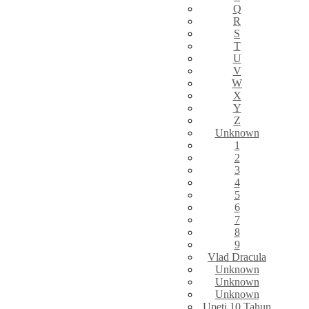
Q
R
S
T
U
V
W
X
Y
Z
Unknown
1
2
3
4
5
6
7
8
9
Vlad Dracula
Unknown
Unknown
Unknown
Upeti 10 Tahun