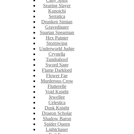
Catty Spirit
Searing Slayer
Kunoichi
Serratica
Drunken Simian
Gravedigger
Spartan Spearman
Hex Painter
Stormwing
Underworld Judge
Crystella
Tundrahoof
Sword Sage
Flame Darklord
Flower Fae
Murderous Crow
Flutterelle
Void Knight
Jewellee
Celestica
Dusk Knight
Dragon Scholar
Shadow Baron
Spider Queen
Lightchaser