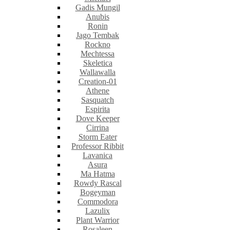
Gadis Mungil
Anubis
Ronin
Jago Tembak
Rockno
Mechtessa
Skeletica
Wallawalla
Creation-01
Athene
Sasquatch
Espirita
Dove Keeper
Cirrina
Storm Eater
Professor Ribbit
Lavanica
Asura
Ma Hatma
Rowdy Rascal
Bogeyman
Commodora
Lazulix
Plant Warrior
Rosaleen