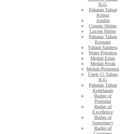
IGG
Pahatan Tahun
Ketiga
Anubis
Cosmic Shrine
Lucent Shrine
Pahatan Tahun
Keenam
Valiant Saintess
Water Priestess
Medali Emas
Medali Perak
Medali Perunggu
Upeti 15 Tahun
IGG
Pahatan Tahun
Kedelapan
Badge of
Potential
Badge of
Excellence
Badge of
Supremacy
Badge of
Greatness