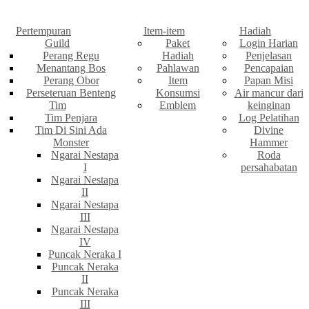
Pertempuran
Item-item
Hadiah
Guild
Paket
Login Harian
Perang Regu
Hadiah
Penjelasan
Menantang Bos
Pahlawan
Pencapaian
Perang Obor
Item
Papan Misi
Perseteruan Benteng
Konsumsi
Air mancur dari
Tim
Emblem
keinginan
Tim Penjara
Log Pelatihan
Tim Di Sini Ada
Divine
Monster
Hammer
Ngarai Nestapa
Roda
I
persahabatan
Ngarai Nestapa
II
Ngarai Nestapa
III
Ngarai Nestapa
IV
Puncak Neraka I
Puncak Neraka
II
Puncak Neraka
III