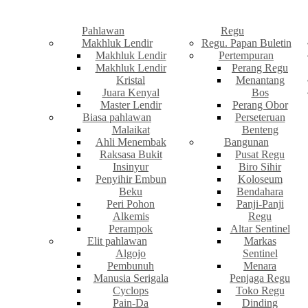
Pahlawan
Regu
Makhluk Lendir
Regu. Papan Buletin
Makhluk Lendir
Pertempuran
Makhluk Lendir
Perang Regu
Kristal
Menantang
Juara Kenyal
Bos
Master Lendir
Perang Obor
Biasa pahlawan
Perseteruan
Malaikat
Benteng
Ahli Menembak
Bangunan
Raksasa Bukit
Pusat Regu
Insinyur
Biro Sihir
Penyihir Embun
Koloseum
Beku
Bendahara
Peri Pohon
Panji-Panji
Alkemis
Regu
Perampok
Altar Sentinel
Elit pahlawan
Markas
Algojo
Sentinel
Pembunuh
Menara
Manusia Serigala
Penjaga Regu
Cyclops
Toko Regu
Pain-Da
Dinding