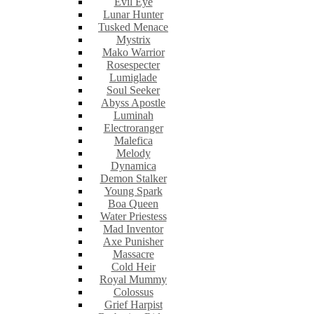
Evil Eye
Lunar Hunter
Tusked Menace
Mystrix
Mako Warrior
Rosespecter
Lumiglade
Soul Seeker
Abyss Apostle
Luminah
Electroranger
Malefica
Melody
Dynamica
Demon Stalker
Young Spark
Boa Queen
Water Priestess
Mad Inventor
Axe Punisher
Massacre
Cold Heir
Royal Mummy
Colossus
Grief Harpist