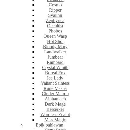
Cosmo
Ripper
Svalinn
Zephyrica
Occultist
Phobos
Queen Wasp
Hot Shot
Bloody Mary
Landwalker
Jumbear
Rambard
Crystal Wraith
Boreal Fox
Ice Lady
Valiant Saintess
Rune Master
Cinder Matron
Alphamech
Dark Mage
Berserker
Wordless Zealot
Miss Magic
Epik pahlawan