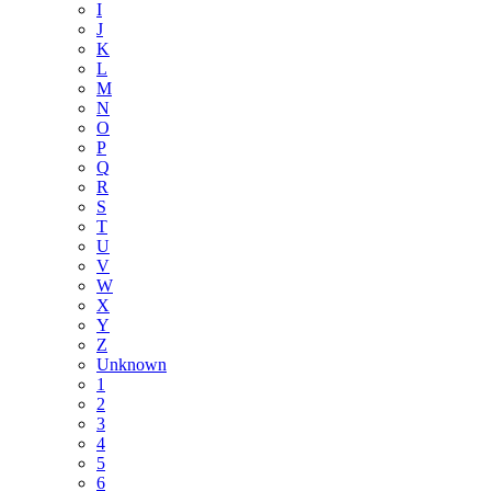
I
J
K
L
M
N
O
P
Q
R
S
T
U
V
W
X
Y
Z
Unknown
1
2
3
4
5
6