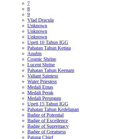
7
8
9
Vlad Dracula
Unknown
Unknown
Unknown
Upeti 10 Tahun IGG
Pahatan Tahun Ketiga
Anubis
Cosmic Shrine
Lucent Shrine
Pahatan Tahun Keenam
Valiant Saintess
Water Priestess
Medali Emas
Medali Perak
Medali Perunggu
Upeti 15 Tahun IGG
Pahatan Tahun Kedelapan
Badge of Potential
Badge of Excellence
Badge of Supremacy
Badge of Greatness
Patung Chief