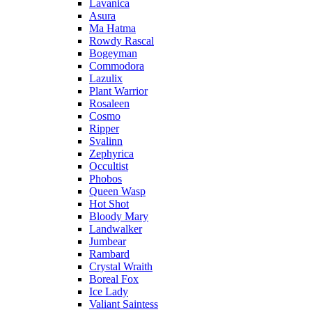
Lavanica
Asura
Ma Hatma
Rowdy Rascal
Bogeyman
Commodora
Lazulix
Plant Warrior
Rosaleen
Cosmo
Ripper
Svalinn
Zephyrica
Occultist
Phobos
Queen Wasp
Hot Shot
Bloody Mary
Landwalker
Jumbear
Rambard
Crystal Wraith
Boreal Fox
Ice Lady
Valiant Saintess