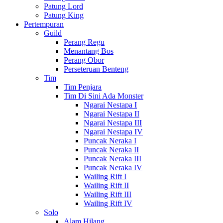
Patung Lord
Patung King
Pertempuran
Guild
Perang Regu
Menantang Bos
Perang Obor
Perseteruan Benteng
Tim
Tim Penjara
Tim Di Sini Ada Monster
Ngarai Nestapa I
Ngarai Nestapa II
Ngarai Nestapa III
Ngarai Nestapa IV
Puncak Neraka I
Puncak Neraka II
Puncak Neraka III
Puncak Neraka IV
Wailing Rift I
Wailing Rift II
Wailing Rift III
Wailing Rift IV
Solo
Alam Hilang