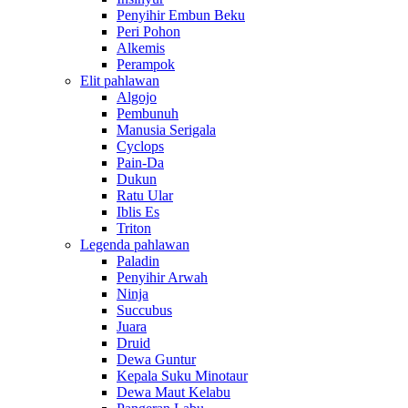
Penyihir Embun Beku
Peri Pohon
Alkemis
Perampok
Elit pahlawan
Algojo
Pembunuh
Manusia Serigala
Cyclops
Pain-Da
Dukun
Ratu Ular
Iblis Es
Triton
Legenda pahlawan
Paladin
Penyihir Arwah
Ninja
Succubus
Juara
Druid
Dewa Guntur
Kepala Suku Minotaur
Dewa Maut Kelabu