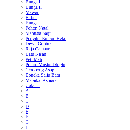
Bunga I
Bunga II
Mawar
Balon
Bunga
Pohon Natal
Manusia Salju
Penyihir Embun Beku
Dewa Guntur
Raja Centaur
Batu Nisan
Peti Mati
Pohon Musim Dingin
Cerobong Asap
Boneka Salju Batu
Malaikat Asmara
Cokelat
A
B
C
D
E
F
G
H