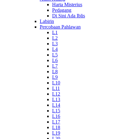
Harta Misterius
Pedagang
Di Sini Ada Iblis
Labirin
Percobaan Pahlawan
L1
L2
L3
L4
L5
L6
L7
L8
L9
L10
L11
L12
L13
L14
L15
L16
L17
L18
L19
L20