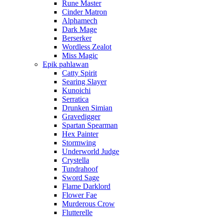
Rune Master
Cinder Matron
Alphamech
Dark Mage
Berserker
Wordless Zealot
Miss Magic
Epik pahlawan
Catty Spirit
Searing Slayer
Kunoichi
Serratica
Drunken Simian
Gravedigger
Spartan Spearman
Hex Painter
Stormwing
Underworld Judge
Crystella
Tundrahoof
Sword Sage
Flame Darklord
Flower Fae
Murderous Crow
Flutterelle