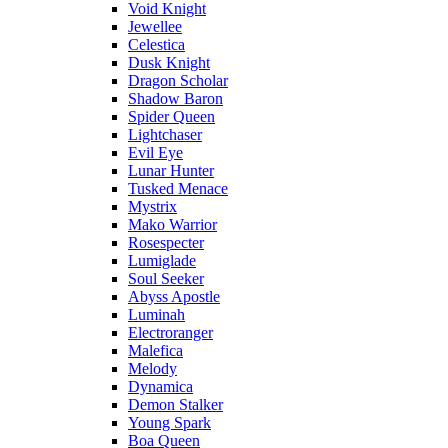
Void Knight
Jewellee
Celestica
Dusk Knight
Dragon Scholar
Shadow Baron
Spider Queen
Lightchaser
Evil Eye
Lunar Hunter
Tusked Menace
Mystrix
Mako Warrior
Rosespecter
Lumiglade
Soul Seeker
Abyss Apostle
Luminah
Electroranger
Malefica
Melody
Dynamica
Demon Stalker
Young Spark
Boa Queen