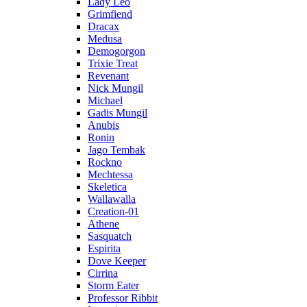
Lady Leo
Grimfiend
Dracax
Medusa
Demogorgon
Trixie Treat
Revenant
Nick Mungil
Michael
Gadis Mungil
Anubis
Ronin
Jago Tembak
Rockno
Mechtessa
Skeletica
Wallawalla
Creation-01
Athene
Sasquatch
Espirita
Dove Keeper
Cirrina
Storm Eater
Professor Ribbit