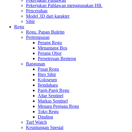
Pekerjakan Pahlawan
Pekerjakan Pahlawan menggunakan HB.
Pencerahan
Model 3D dari karakter
Sihir
Regu
Regu. Papan Buletin
Pertempuran
Perang Regu
Menantang Bos
Perang Obor
Perseteruan Benteng
Bangunan
Pusat Regu
Biro Sihir
Koloseum
Bendahara
Panji-Panji Regu
Altar Sentinel
Markas Sentinel
Menara Penjaga Regu
Toko Regu
Dinding
Turf Watch
Keuntungan Spesial