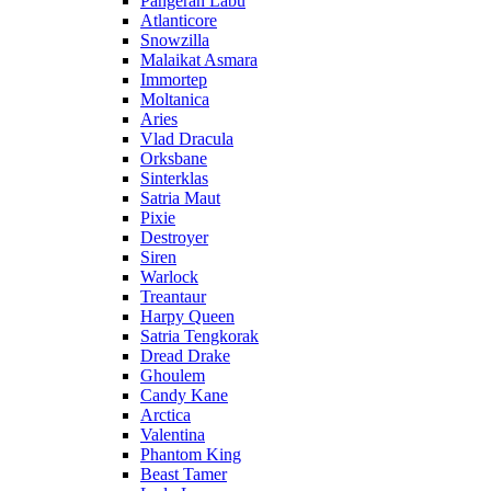
Pangeran Labu
Atlanticore
Snowzilla
Malaikat Asmara
Immortep
Moltanica
Aries
Vlad Dracula
Orksbane
Sinterklas
Satria Maut
Pixie
Destroyer
Siren
Warlock
Treantaur
Harpy Queen
Satria Tengkorak
Dread Drake
Ghoulem
Candy Kane
Arctica
Valentina
Phantom King
Beast Tamer