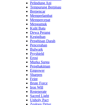
Pelindung Api
Tempurung Berpisau
Berpencar
Memperlambat
Mempercepat
Mengamuk
Kulit Batu
Dewa Perang
Kegigihan
Penghisap Darah
Pencerahan
Bulwark
Psyshield
Erosi
Murka Surga
Penghakiman
Empower
Sharpen
Feint
Brute Force
Iron Will
Regenerate
Sacred Light
Unholy Pact
Zealous Drive