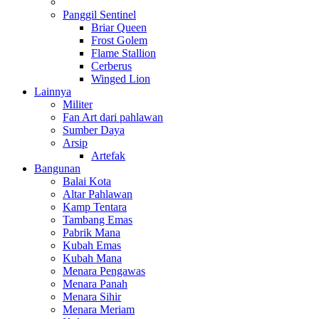
Panggil Sentinel
Briar Queen
Frost Golem
Flame Stallion
Cerberus
Winged Lion
Lainnya
Militer
Fan Art dari pahlawan
Sumber Daya
Arsip
Artefak
Bangunan
Balai Kota
Altar Pahlawan
Kamp Tentara
Tambang Emas
Pabrik Mana
Kubah Emas
Kubah Mana
Menara Pengawas
Menara Panah
Menara Sihir
Menara Meriam