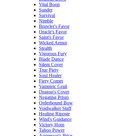
Vital Boon
Sunder
Survival
Nimble
Brawler's Favor
Oracle's Favor
Saint's Favor
Wicked Armor
Stealth
Vigorous Fury
Blade Dance
Silent Cover
True Piety
Soul Healer
Fiery Comet
Vampiric Grail
Dragon's Cover
Negating Prism
Orderbound Bow
Voidwalker Staff
Healing Riposte
Wind's Guidance
Victory Horn
Taboo Power
Aggressor's Price