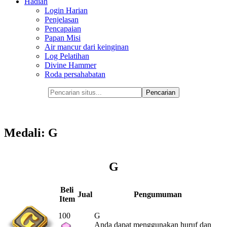
Hadiah
Login Harian
Penjelasan
Pencapaian
Papan Misi
Air mancur dari keinginan
Log Pelatihan
Divine Hammer
Roda persahabatan
Medali: G
G
Beli
Jual
Pengumuman
Item
100
G
Anda dapat menggunakan huruf dan