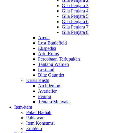
Gila Penjara 2
Gila Penjara 3
Gila Penjara 4
Gila Penjara 5
Gila Penjara 6
Gila Penjara 7
Gila Penjara 8
Arena
Lost Battlefield
Ekspedisi
Arid Ruins
Percobaan Terlupakan
Tantang Warden
Lostland
Blitz Gauntlet
Krisis Kastil
Archdemon
Avaricifer
Penipu
Tentara Menyala
Item-item
Paket Hadiah
Pahlawan
Item Konsumsi
Emblem