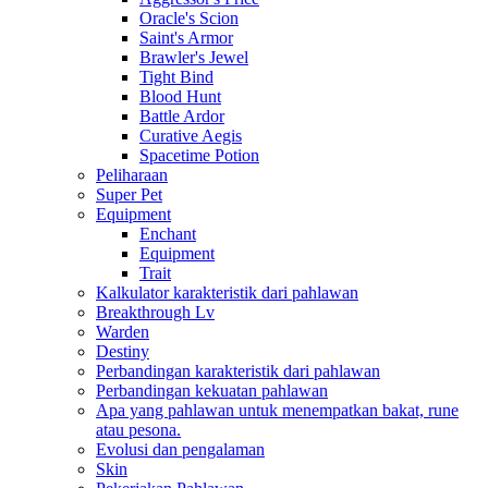
Oracle's Scion
Saint's Armor
Brawler's Jewel
Tight Bind
Blood Hunt
Battle Ardor
Curative Aegis
Spacetime Potion
Peliharaan
Super Pet
Equipment
Enchant
Equipment
Trait
Kalkulator karakteristik dari pahlawan
Breakthrough Lv
Warden
Destiny
Perbandingan karakteristik dari pahlawan
Perbandingan kekuatan pahlawan
Apa yang pahlawan untuk menempatkan bakat, rune
atau pesona.
Evolusi dan pengalaman
Skin