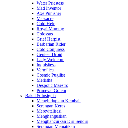
Water Priestess
Mad Inventor
Axe Punisher
Massacre
Cold Heir
Royal Mummy
Colossus
Grief Harpist
Barbarian Rider
Cold Conjuress
Genteel Droid
Lady Weldcore
Inquisitess
Vermilica
Cosmic Pugilist
Merksha
Despotic Maestro
Primeval Golem
Bakat & Insignia
Menghidupkan Kembali
Serangan Keras
Merevitalisasi
Menghanguskan
Menghancurkan Diri Sendiri
Serangan Mematikan