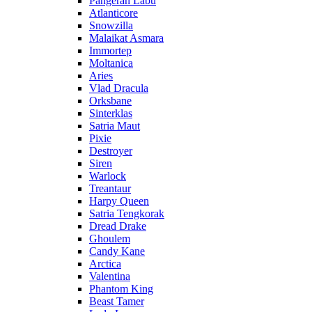
Pangeran Labu
Atlanticore
Snowzilla
Malaikat Asmara
Immortep
Moltanica
Aries
Vlad Dracula
Orksbane
Sinterklas
Satria Maut
Pixie
Destroyer
Siren
Warlock
Treantaur
Harpy Queen
Satria Tengkorak
Dread Drake
Ghoulem
Candy Kane
Arctica
Valentina
Phantom King
Beast Tamer