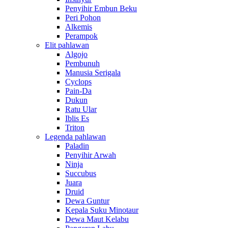
Penyihir Embun Beku
Peri Pohon
Alkemis
Perampok
Elit pahlawan
Algojo
Pembunuh
Manusia Serigala
Cyclops
Pain-Da
Dukun
Ratu Ular
Iblis Es
Triton
Legenda pahlawan
Paladin
Penyihir Arwah
Ninja
Succubus
Juara
Druid
Dewa Guntur
Kepala Suku Minotaur
Dewa Maut Kelabu