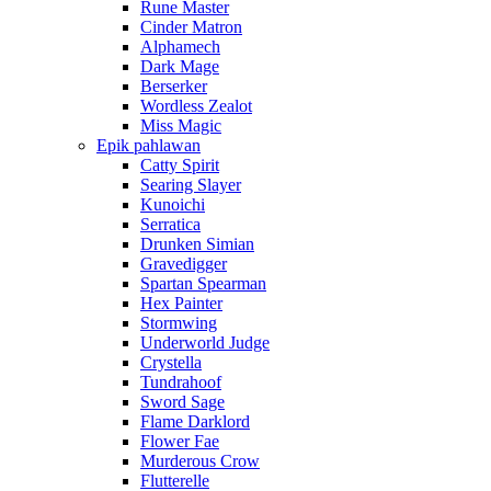
Rune Master
Cinder Matron
Alphamech
Dark Mage
Berserker
Wordless Zealot
Miss Magic
Epik pahlawan
Catty Spirit
Searing Slayer
Kunoichi
Serratica
Drunken Simian
Gravedigger
Spartan Spearman
Hex Painter
Stormwing
Underworld Judge
Crystella
Tundrahoof
Sword Sage
Flame Darklord
Flower Fae
Murderous Crow
Flutterelle