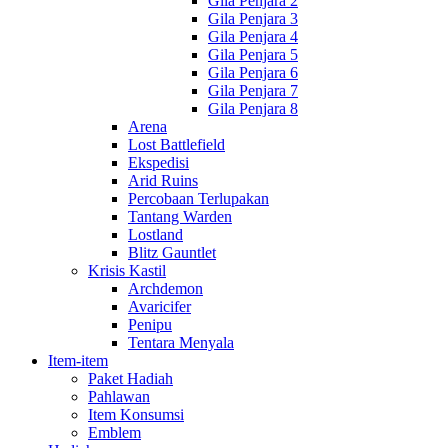
Gila Penjara 2
Gila Penjara 3
Gila Penjara 4
Gila Penjara 5
Gila Penjara 6
Gila Penjara 7
Gila Penjara 8
Arena
Lost Battlefield
Ekspedisi
Arid Ruins
Percobaan Terlupakan
Tantang Warden
Lostland
Blitz Gauntlet
Krisis Kastil
Archdemon
Avaricifer
Penipu
Tentara Menyala
Item-item
Paket Hadiah
Pahlawan
Item Konsumsi
Emblem