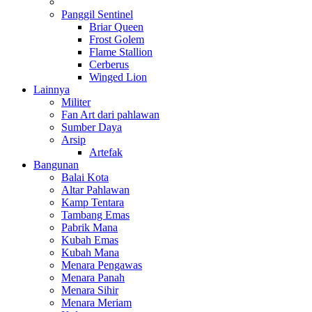
Panggil Sentinel
Briar Queen
Frost Golem
Flame Stallion
Cerberus
Winged Lion
Lainnya
Militer
Fan Art dari pahlawan
Sumber Daya
Arsip
Artefak
Bangunan
Balai Kota
Altar Pahlawan
Kamp Tentara
Tambang Emas
Pabrik Mana
Kubah Emas
Kubah Mana
Menara Pengawas
Menara Panah
Menara Sihir
Menara Meriam