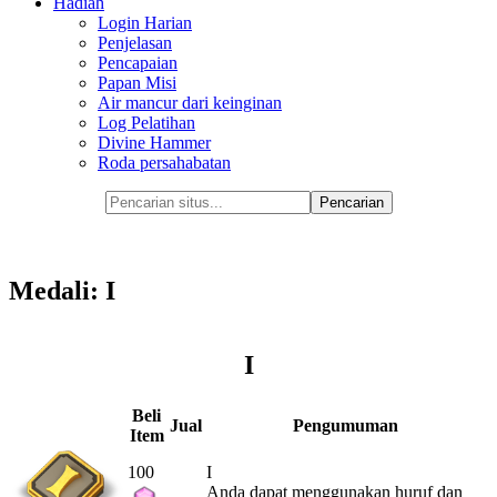
Hadiah
Login Harian
Penjelasan
Pencapaian
Papan Misi
Air mancur dari keinginan
Log Pelatihan
Divine Hammer
Roda persahabatan
Medali: I
I
Beli
Jual
Pengumuman
Item
100
I
Anda dapat menggunakan huruf dan