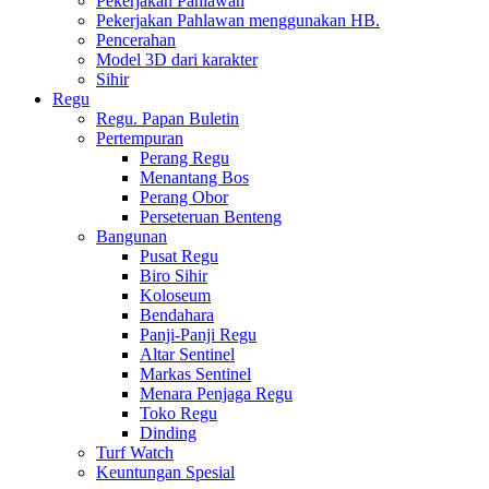
Pekerjakan Pahlawan
Pekerjakan Pahlawan menggunakan HB.
Pencerahan
Model 3D dari karakter
Sihir
Regu
Regu. Papan Buletin
Pertempuran
Perang Regu
Menantang Bos
Perang Obor
Perseteruan Benteng
Bangunan
Pusat Regu
Biro Sihir
Koloseum
Bendahara
Panji-Panji Regu
Altar Sentinel
Markas Sentinel
Menara Penjaga Regu
Toko Regu
Dinding
Turf Watch
Keuntungan Spesial