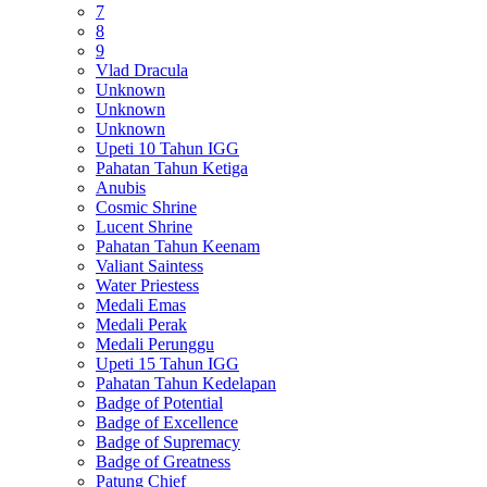
7
8
9
Vlad Dracula
Unknown
Unknown
Unknown
Upeti 10 Tahun IGG
Pahatan Tahun Ketiga
Anubis
Cosmic Shrine
Lucent Shrine
Pahatan Tahun Keenam
Valiant Saintess
Water Priestess
Medali Emas
Medali Perak
Medali Perunggu
Upeti 15 Tahun IGG
Pahatan Tahun Kedelapan
Badge of Potential
Badge of Excellence
Badge of Supremacy
Badge of Greatness
Patung Chief