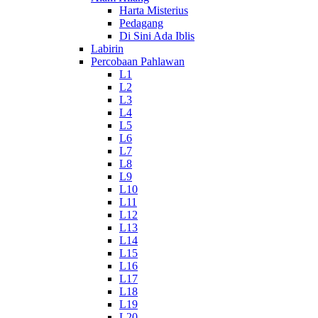
Harta Misterius
Pedagang
Di Sini Ada Iblis
Labirin
Percobaan Pahlawan
L1
L2
L3
L4
L5
L6
L7
L8
L9
L10
L11
L12
L13
L14
L15
L16
L17
L18
L19
L20