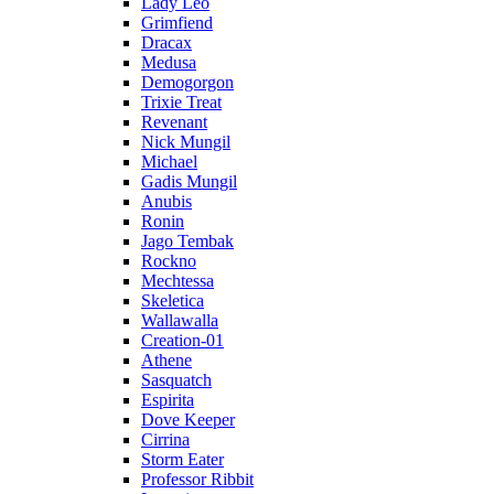
Lady Leo
Grimfiend
Dracax
Medusa
Demogorgon
Trixie Treat
Revenant
Nick Mungil
Michael
Gadis Mungil
Anubis
Ronin
Jago Tembak
Rockno
Mechtessa
Skeletica
Wallawalla
Creation-01
Athene
Sasquatch
Espirita
Dove Keeper
Cirrina
Storm Eater
Professor Ribbit