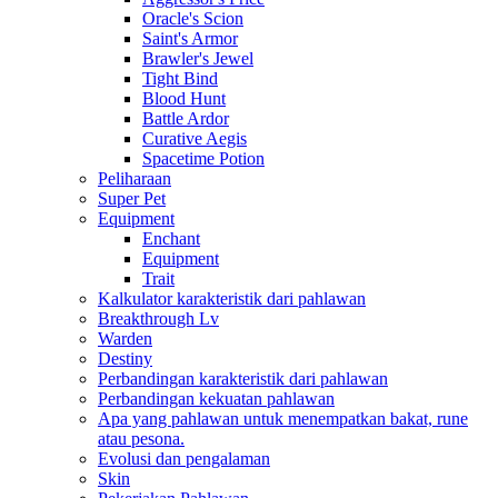
Oracle's Scion
Saint's Armor
Brawler's Jewel
Tight Bind
Blood Hunt
Battle Ardor
Curative Aegis
Spacetime Potion
Peliharaan
Super Pet
Equipment
Enchant
Equipment
Trait
Kalkulator karakteristik dari pahlawan
Breakthrough Lv
Warden
Destiny
Perbandingan karakteristik dari pahlawan
Perbandingan kekuatan pahlawan
Apa yang pahlawan untuk menempatkan bakat, rune
atau pesona.
Evolusi dan pengalaman
Skin