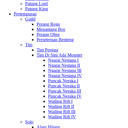
Patung Lord
Patung King
Pertempuran
Guild
Perang Regu
Menantang Bos
Perang Obor
Perseteruan Benteng
Tim
Tim Penjara
Tim Di Sini Ada Monster
Ngarai Nestapa I
Ngarai Nestapa II
Ngarai Nestapa III
Ngarai Nestapa IV
Puncak Neraka I
Puncak Neraka II
Puncak Neraka III
Puncak Neraka IV
Wailing Rift I
Wailing Rift II
Wailing Rift III
Wailing Rift IV
Solo
Alam Hilang