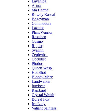
Lavanica
Asura
Ma Hatma
Rowdy Rascal
Bogeyman
Commodora
Lazulix
Plant Warrior
Rosaleen
Cosmo
Ripper
Svalinn
Zephyrica
Occultist
Phobos
Queen Wasp
Hot Shot
Bloody Mary
Landwalker
Jumbear
Rambard
Crystal Wraith
Boreal Fox
Ice Lady
Valiant Saintess