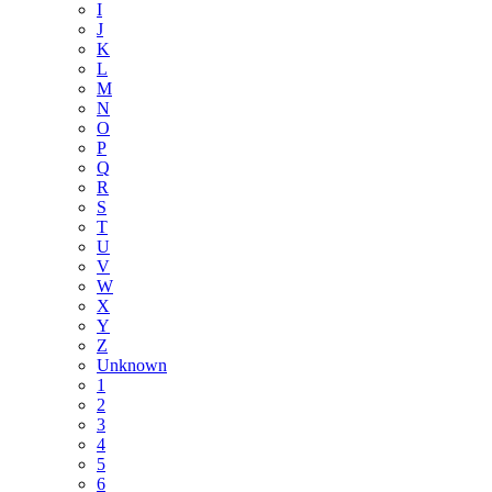
I
J
K
L
M
N
O
P
Q
R
S
T
U
V
W
X
Y
Z
Unknown
1
2
3
4
5
6