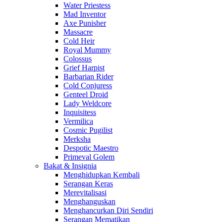
Water Priestess
Mad Inventor
Axe Punisher
Massacre
Cold Heir
Royal Mummy
Colossus
Grief Harpist
Barbarian Rider
Cold Conjuress
Genteel Droid
Lady Weldcore
Inquisitess
Vermilica
Cosmic Pugilist
Merksha
Despotic Maestro
Primeval Golem
Bakat & Insignia
Menghidupkan Kembali
Serangan Keras
Merevitalisasi
Menghanguskan
Menghancurkan Diri Sendiri
Serangan Mematikan