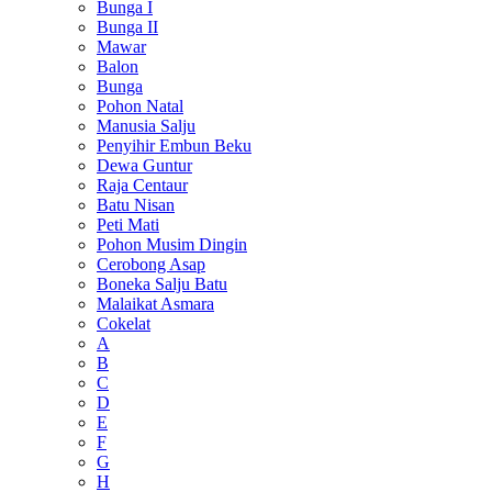
Bunga I
Bunga II
Mawar
Balon
Bunga
Pohon Natal
Manusia Salju
Penyihir Embun Beku
Dewa Guntur
Raja Centaur
Batu Nisan
Peti Mati
Pohon Musim Dingin
Cerobong Asap
Boneka Salju Batu
Malaikat Asmara
Cokelat
A
B
C
D
E
F
G
H