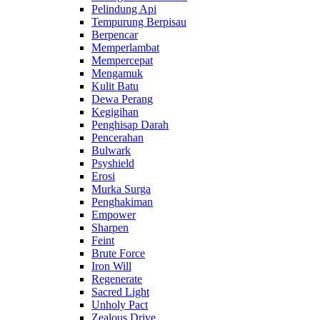
Pelindung Api
Tempurung Berpisau
Berpencar
Memperlambat
Mempercepat
Mengamuk
Kulit Batu
Dewa Perang
Kegigihan
Penghisap Darah
Pencerahan
Bulwark
Psyshield
Erosi
Murka Surga
Penghakiman
Empower
Sharpen
Feint
Brute Force
Iron Will
Regenerate
Sacred Light
Unholy Pact
Zealous Drive