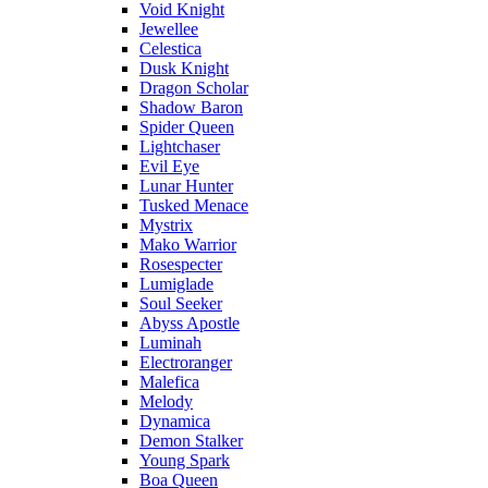
Void Knight
Jewellee
Celestica
Dusk Knight
Dragon Scholar
Shadow Baron
Spider Queen
Lightchaser
Evil Eye
Lunar Hunter
Tusked Menace
Mystrix
Mako Warrior
Rosespecter
Lumiglade
Soul Seeker
Abyss Apostle
Luminah
Electroranger
Malefica
Melody
Dynamica
Demon Stalker
Young Spark
Boa Queen