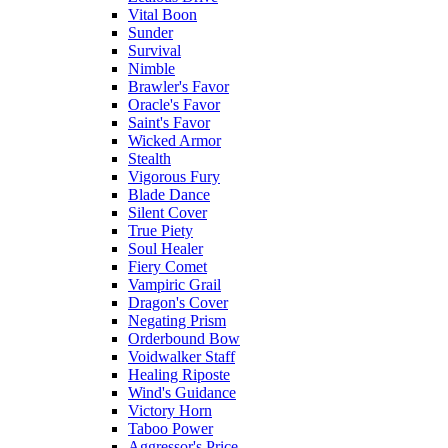
Vital Boon
Sunder
Survival
Nimble
Brawler's Favor
Oracle's Favor
Saint's Favor
Wicked Armor
Stealth
Vigorous Fury
Blade Dance
Silent Cover
True Piety
Soul Healer
Fiery Comet
Vampiric Grail
Dragon's Cover
Negating Prism
Orderbound Bow
Voidwalker Staff
Healing Riposte
Wind's Guidance
Victory Horn
Taboo Power
Aggressor's Price