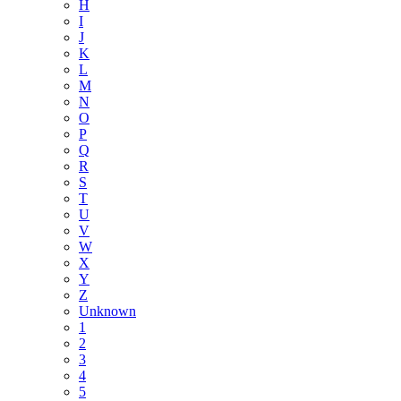
H
I
J
K
L
M
N
O
P
Q
R
S
T
U
V
W
X
Y
Z
Unknown
1
2
3
4
5