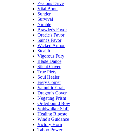
Zealous Drive
Vital Boon
Sunder
Survival
Nimble
Brawler's Favor
Oracle's Favor
Saint's Favor
Wicked Armor
Stealth
Vigorous Fury
Blade Dance
Silent Cover
True Piety
Soul Healer
Fiery Comet
Vampiric Grail
Dragon's Cover
Negating Prism
Orderbound Bow
Voidwalker Staff
Healing Riposte
Wind's Guidance
Victory Horn
Taboo Power