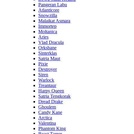
Pangeran Labu
Atlanticore
Snowzilla
Malaikat Asmara
Immortep
Moltanica
Aries
Vlad Dracula
Orksbane
Sinterklas
Satria Maut
Pixie
Destroyer
Siren
Warlock
Treantaur
Harpy Queen
Satria Tengkorak
Dread Drake
Ghoulem
Candy Kane
Arctica
Valentina
Phantom King
Beast Tamer