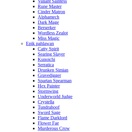
Valiant Saintess
Rune Master
Cinder Matron
Alphamech
Dark Mage
Berserker
Wordless Zealot
Miss Magic
Epik pahlawan
Catty Spirit
Searing Slayer
Kunoichi
Serratica
Drunken Simian
Gravedigger
Spartan Spearman
Hex Painter
Stormwing
Underworld Judge
Crystella
Tundrahoof
Sword Sage
Flame Darklord
Flower Fae
Murderous Crow