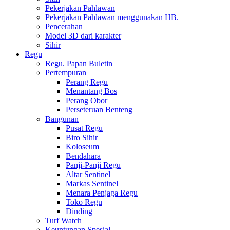
Pekerjakan Pahlawan
Pekerjakan Pahlawan menggunakan HB.
Pencerahan
Model 3D dari karakter
Sihir
Regu
Regu. Papan Buletin
Pertempuran
Perang Regu
Menantang Bos
Perang Obor
Perseteruan Benteng
Bangunan
Pusat Regu
Biro Sihir
Koloseum
Bendahara
Panji-Panji Regu
Altar Sentinel
Markas Sentinel
Menara Penjaga Regu
Toko Regu
Dinding
Turf Watch
Keuntungan Spesial