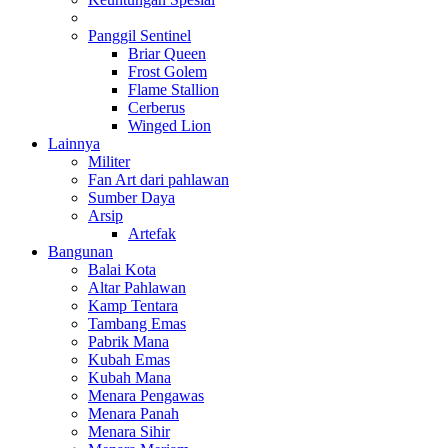
Panggil Sentinel
Briar Queen
Frost Golem
Flame Stallion
Cerberus
Winged Lion
Lainnya
Militer
Fan Art dari pahlawan
Sumber Daya
Arsip
Artefak
Bangunan
Balai Kota
Altar Pahlawan
Kamp Tentara
Tambang Emas
Pabrik Mana
Kubah Emas
Kubah Mana
Menara Pengawas
Menara Panah
Menara Sihir