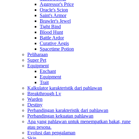
Aggressor's Price
Oracle's Scion
Saint's Armor
Brawler's Jewel
Tight Bind
Blood Hunt
Battle Ardor
Curative Aegis
Spacetime Potion
Peliharaan
Super Pet
Equipment
Enchant
Equipment
Trait
Kalkulator karakteristik dari pahlawan
Breakthrough Lv
Warden
Destiny
Perbandingan karakteristik dari pahlawan
Perbandingan kekuatan pahlawan
Apa yang pahlawan untuk menempatkan bakat, rune
atau pesona.
Evolusi dan pengalaman
Skin