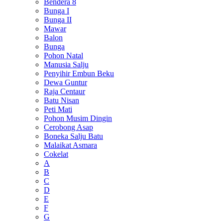
Bendera 8
Bunga I
Bunga II
Mawar
Balon
Bunga
Pohon Natal
Manusia Salju
Penyihir Embun Beku
Dewa Guntur
Raja Centaur
Batu Nisan
Peti Mati
Pohon Musim Dingin
Cerobong Asap
Boneka Salju Batu
Malaikat Asmara
Cokelat
A
B
C
D
E
F
G