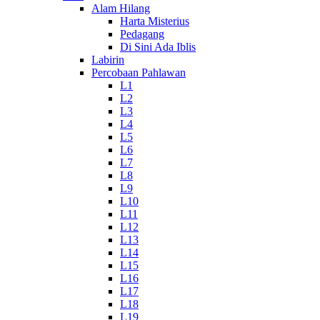
Alam Hilang
Harta Misterius
Pedagang
Di Sini Ada Iblis
Labirin
Percobaan Pahlawan
L1
L2
L3
L4
L5
L6
L7
L8
L9
L10
L11
L12
L13
L14
L15
L16
L17
L18
L19