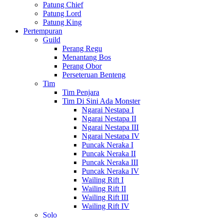
Patung Chief
Patung Lord
Patung King
Pertempuran
Guild
Perang Regu
Menantang Bos
Perang Obor
Perseteruan Benteng
Tim
Tim Penjara
Tim Di Sini Ada Monster
Ngarai Nestapa I
Ngarai Nestapa II
Ngarai Nestapa III
Ngarai Nestapa IV
Puncak Neraka I
Puncak Neraka II
Puncak Neraka III
Puncak Neraka IV
Wailing Rift I
Wailing Rift II
Wailing Rift III
Wailing Rift IV
Solo