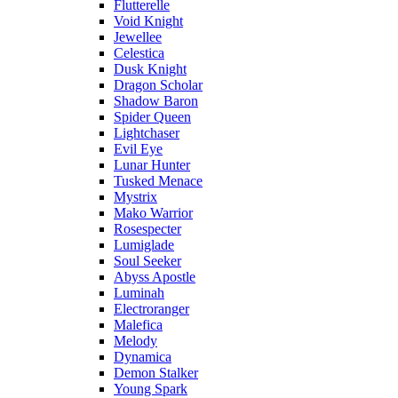
Flutterelle
Void Knight
Jewellee
Celestica
Dusk Knight
Dragon Scholar
Shadow Baron
Spider Queen
Lightchaser
Evil Eye
Lunar Hunter
Tusked Menace
Mystrix
Mako Warrior
Rosespecter
Lumiglade
Soul Seeker
Abyss Apostle
Luminah
Electroranger
Malefica
Melody
Dynamica
Demon Stalker
Young Spark