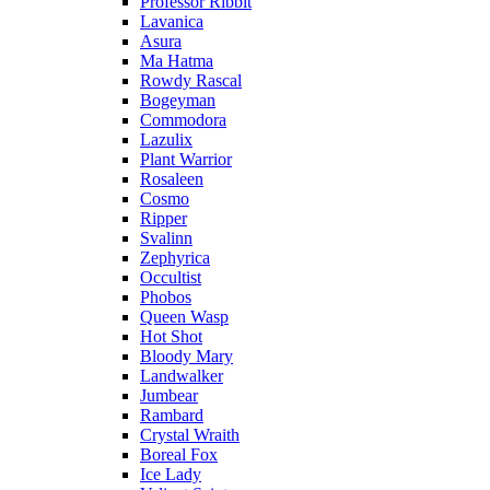
Professor Ribbit
Lavanica
Asura
Ma Hatma
Rowdy Rascal
Bogeyman
Commodora
Lazulix
Plant Warrior
Rosaleen
Cosmo
Ripper
Svalinn
Zephyrica
Occultist
Phobos
Queen Wasp
Hot Shot
Bloody Mary
Landwalker
Jumbear
Rambard
Crystal Wraith
Boreal Fox
Ice Lady