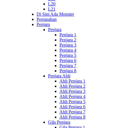
L20
L21
Di Sini Ada Monster
Penjarahan
Penjara
Penjara
Penjara 1
Penjara 2
Penjara 3
Penjara 4
Penjara 5
Penjara 6
Penjara 7
Penjara 8
Penjara Ahli
Ahli Penjara 1
Ahli Penjara 2
Ahli Penjara 3
Ahli Penjara 4
Ahli Penjara 5
Ahli Penjara 6
Ahli Penjara 7
Ahli Penjara 8
Gila Penjara
Gila Penjara 1