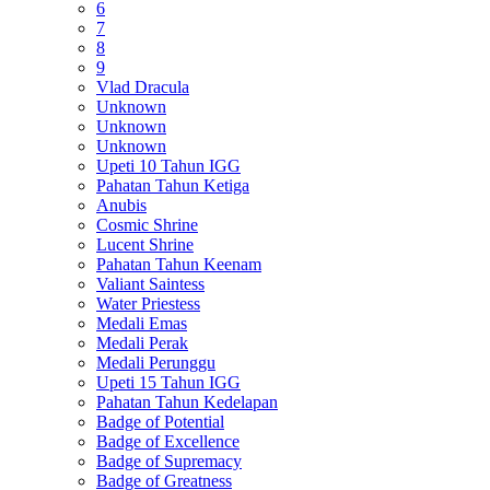
6
7
8
9
Vlad Dracula
Unknown
Unknown
Unknown
Upeti 10 Tahun IGG
Pahatan Tahun Ketiga
Anubis
Cosmic Shrine
Lucent Shrine
Pahatan Tahun Keenam
Valiant Saintess
Water Priestess
Medali Emas
Medali Perak
Medali Perunggu
Upeti 15 Tahun IGG
Pahatan Tahun Kedelapan
Badge of Potential
Badge of Excellence
Badge of Supremacy
Badge of Greatness