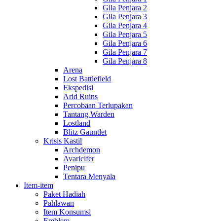
Gila Penjara 2
Gila Penjara 3
Gila Penjara 4
Gila Penjara 5
Gila Penjara 6
Gila Penjara 7
Gila Penjara 8
Arena
Lost Battlefield
Ekspedisi
Arid Ruins
Percobaan Terlupakan
Tantang Warden
Lostland
Blitz Gauntlet
Krisis Kastil
Archdemon
Avaricifer
Penipu
Tentara Menyala
Item-item
Paket Hadiah
Pahlawan
Item Konsumsi
Emblem