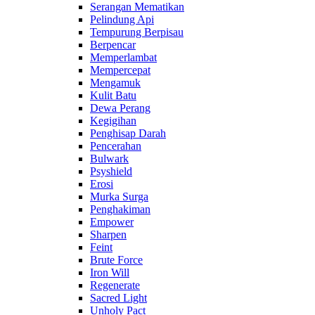
Serangan Mematikan
Pelindung Api
Tempurung Berpisau
Berpencar
Memperlambat
Mempercepat
Mengamuk
Kulit Batu
Dewa Perang
Kegigihan
Penghisap Darah
Pencerahan
Bulwark
Psyshield
Erosi
Murka Surga
Penghakiman
Empower
Sharpen
Feint
Brute Force
Iron Will
Regenerate
Sacred Light
Unholy Pact