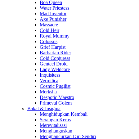
Boa Queen
Water Priestess
Mad Inventor
Axe Punisher
Massacre
Cold Heir
Royal Mummy
Colossus
Grief Harpist
Barbarian Rider
Cold Conjuress
Genteel Droid
Lady Weldcore
Inquisitess
Vermilica
Cosmic Pugilist
Merksha
Despotic Maestro
Primeval Golem
Bakat & Insignia
Menghidupkan Kembali
Serangan Keras
Merevitalisasi
Menghanguskan
Menghancurkan Diri Sendiri