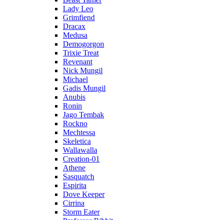
Lady Leo
Grimfiend
Dracax
Medusa
Demogorgon
Trixie Treat
Revenant
Nick Mungil
Michael
Gadis Mungil
Anubis
Ronin
Jago Tembak
Rockno
Mechtessa
Skeletica
Wallawalla
Creation-01
Athene
Sasquatch
Espirita
Dove Keeper
Cirrina
Storm Eater