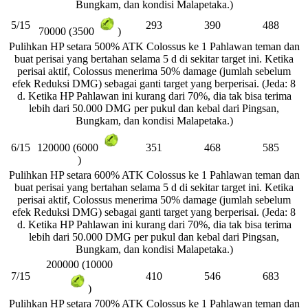
Bungkam, dan kondisi Malapetaka.)
5/15
293
390
488
70000 (3500
)
Pulihkan HP setara 500% ATK Colossus ke 1 Pahlawan teman dan
buat perisai yang bertahan selama 5 d di sekitar target ini. Ketika
perisai aktif, Colossus menerima 50% damage (jumlah sebelum
efek Reduksi DMG) sebagai ganti target yang berperisai. (Jeda: 8
d. Ketika HP Pahlawan ini kurang dari 70%, dia tak bisa terima
lebih dari 50.000 DMG per pukul dan kebal dari Pingsan,
Bungkam, dan kondisi Malapetaka.)
6/15
351
468
585
120000 (6000
)
Pulihkan HP setara 600% ATK Colossus ke 1 Pahlawan teman dan
buat perisai yang bertahan selama 5 d di sekitar target ini. Ketika
perisai aktif, Colossus menerima 50% damage (jumlah sebelum
efek Reduksi DMG) sebagai ganti target yang berperisai. (Jeda: 8
d. Ketika HP Pahlawan ini kurang dari 70%, dia tak bisa terima
lebih dari 50.000 DMG per pukul dan kebal dari Pingsan,
Bungkam, dan kondisi Malapetaka.)
200000 (10000
7/15
410
546
683
)
Pulihkan HP setara 700% ATK Colossus ke 1 Pahlawan teman dan