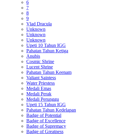
6
7
8
9
Vlad Dracula
Unknown
Unknown
Unknown
Upeti 10 Tahun IGG
Pahatan Tahun Ketiga
Anubis
Cosmic Shrine
Lucent Shrine
Pahatan Tahun Keenam
Valiant Saintess
Water Priestess
Medali Emas
Medali Perak
Medali Perunggu
Upeti 15 Tahun IGG
Pahatan Tahun Kedelapan
Badge of Potential
Badge of Excellence
Badge of Supremacy
Badge of Greatness