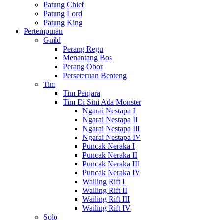
Patung Chief
Patung Lord
Patung King
Pertempuran
Guild
Perang Regu
Menantang Bos
Perang Obor
Perseteruan Benteng
Tim
Tim Penjara
Tim Di Sini Ada Monster
Ngarai Nestapa I
Ngarai Nestapa II
Ngarai Nestapa III
Ngarai Nestapa IV
Puncak Neraka I
Puncak Neraka II
Puncak Neraka III
Puncak Neraka IV
Wailing Rift I
Wailing Rift II
Wailing Rift III
Wailing Rift IV
Solo