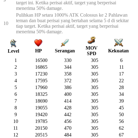
target ini. Ketika perisai aktif, target yang berperisai
menerima 50% damage.
Pulihkan HP setara 1000% ATK Colossus ke 2 Pahlawan
teman dan buat perisai yang bertahan selama 5 d di sekitar
10
tiap target. Ketika perisai aktif, target yang berperisai
menerima 50% damage.
MOV
HP
Serangan
Kekuatan
Level
SPD
1
16500
330
305
6
2
16865
344
305
11
3
17230
358
305
17
4
17595
372
305
22
5
17960
386
305
28
6
18325
400
305
34
7
18690
414
305
39
8
19055
428
305
45
9
19420
442
305
50
10
19785
456
305
56
11
20150
470
305
62
12
20515
484
305
67