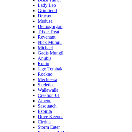
Lady Leo
Grimfiend
Dracax
Medusa
Demogorgon
Trixie Treat
Revenant
Nick Mungil
Michael
Gadis Mungil
Anubis
Ronin
Jago Tembak
Rockno
Mechtessa
Skeletica
Wallawalla
Creation-01
Athene
Sasquatch
Espirita
Dove Keeper
Cirrina
Storm Eater