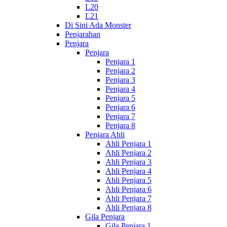
L20
L21
Di Sini Ada Monster
Penjarahan
Penjara
Penjara
Penjara 1
Penjara 2
Penjara 3
Penjara 4
Penjara 5
Penjara 6
Penjara 7
Penjara 8
Penjara Ahli
Ahli Penjara 1
Ahli Penjara 2
Ahli Penjara 3
Ahli Penjara 4
Ahli Penjara 5
Ahli Penjara 6
Ahli Penjara 7
Ahli Penjara 8
Gila Penjara
Gila Penjara 1