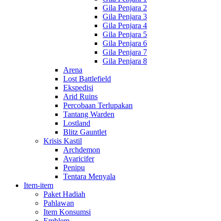
Gila Penjara 2
Gila Penjara 3
Gila Penjara 4
Gila Penjara 5
Gila Penjara 6
Gila Penjara 7
Gila Penjara 8
Arena
Lost Battlefield
Ekspedisi
Arid Ruins
Percobaan Terlupakan
Tantang Warden
Lostland
Blitz Gauntlet
Krisis Kastil
Archdemon
Avaricifer
Penipu
Tentara Menyala
Item-item
Paket Hadiah
Pahlawan
Item Konsumsi
Emblem