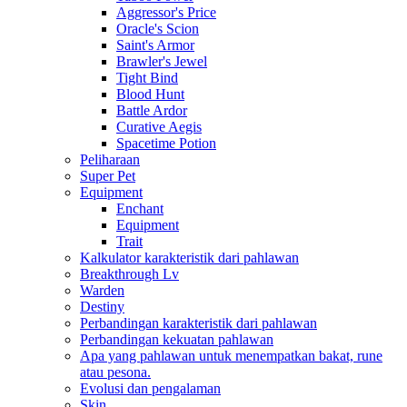
Aggressor's Price
Oracle's Scion
Saint's Armor
Brawler's Jewel
Tight Bind
Blood Hunt
Battle Ardor
Curative Aegis
Spacetime Potion
Peliharaan
Super Pet
Equipment
Enchant
Equipment
Trait
Kalkulator karakteristik dari pahlawan
Breakthrough Lv
Warden
Destiny
Perbandingan karakteristik dari pahlawan
Perbandingan kekuatan pahlawan
Apa yang pahlawan untuk menempatkan bakat, rune
atau pesona.
Evolusi dan pengalaman
Skin