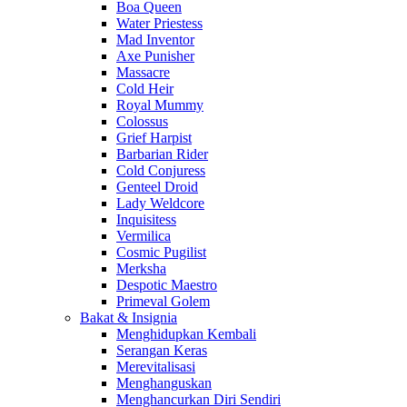
Boa Queen
Water Priestess
Mad Inventor
Axe Punisher
Massacre
Cold Heir
Royal Mummy
Colossus
Grief Harpist
Barbarian Rider
Cold Conjuress
Genteel Droid
Lady Weldcore
Inquisitess
Vermilica
Cosmic Pugilist
Merksha
Despotic Maestro
Primeval Golem
Bakat & Insignia
Menghidupkan Kembali
Serangan Keras
Merevitalisasi
Menghanguskan
Menghancurkan Diri Sendiri