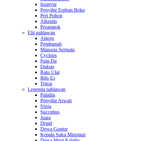
Insinyur
Penyihir Embun Beku
Peri Pohon
Alkemis
Perampok
Elit pahlawan
Algojo
Pembunuh
Manusia Serigala
Cyclops
Pain-Da
Dukun
Ratu Ular
Iblis Es
Triton
Legenda pahlawan
Paladin
Penyihir Arwah
Ninja
Succubus
Juara
Druid
Dewa Guntur
Kepala Suku Minotaur
Dewa Maut Kelabu