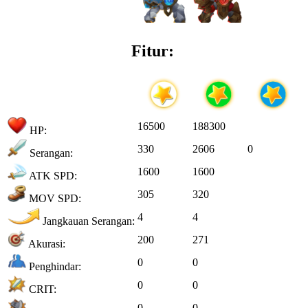
Fitur:
16500
188300
HP:
330
2606
0
Serangan:
1600
1600
ATK SPD:
305
320
MOV SPD:
4
4
Jangkauan Serangan:
200
271
Akurasi:
0
0
Penghindar:
0
0
CRIT:
0
0