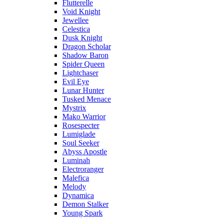
Flutterelle
Void Knight
Jewellee
Celestica
Dusk Knight
Dragon Scholar
Shadow Baron
Spider Queen
Lightchaser
Evil Eye
Lunar Hunter
Tusked Menace
Mystrix
Mako Warrior
Rosespecter
Lumiglade
Soul Seeker
Abyss Apostle
Luminah
Electroranger
Malefica
Melody
Dynamica
Demon Stalker
Young Spark