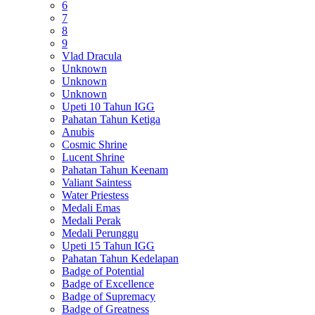
6
7
8
9
Vlad Dracula
Unknown
Unknown
Unknown
Upeti 10 Tahun IGG
Pahatan Tahun Ketiga
Anubis
Cosmic Shrine
Lucent Shrine
Pahatan Tahun Keenam
Valiant Saintess
Water Priestess
Medali Emas
Medali Perak
Medali Perunggu
Upeti 15 Tahun IGG
Pahatan Tahun Kedelapan
Badge of Potential
Badge of Excellence
Badge of Supremacy
Badge of Greatness