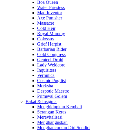
Boa Queen
Water Priestess
Mad Inventor
Axe Punisher
Massacre
Cold Heir
Royal Mummy
Colossus
Grief Harpist
Barbarian Rider
Cold Conjuress
Genteel Droid
Lady Weldcore
Inquisitess
Vermilica
Cosmic Pugilist
Merksha
Despotic Maestro
Primeval Golem
Bakat & Insignia
Menghidupkan Kembali
Serangan Keras
Merevitalisasi
Menghanguskan
Menghancurkan Diri Sendiri