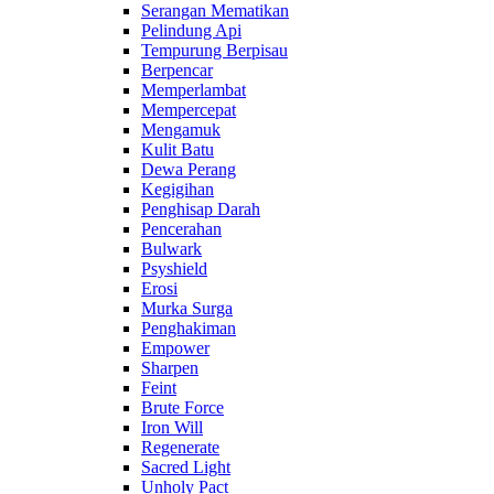
Serangan Mematikan
Pelindung Api
Tempurung Berpisau
Berpencar
Memperlambat
Mempercepat
Mengamuk
Kulit Batu
Dewa Perang
Kegigihan
Penghisap Darah
Pencerahan
Bulwark
Psyshield
Erosi
Murka Surga
Penghakiman
Empower
Sharpen
Feint
Brute Force
Iron Will
Regenerate
Sacred Light
Unholy Pact