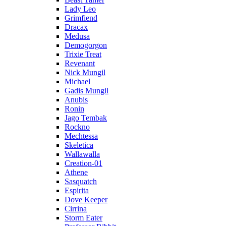
Lady Leo
Grimfiend
Dracax
Medusa
Demogorgon
Trixie Treat
Revenant
Nick Mungil
Michael
Gadis Mungil
Anubis
Ronin
Jago Tembak
Rockno
Mechtessa
Skeletica
Wallawalla
Creation-01
Athene
Sasquatch
Espirita
Dove Keeper
Cirrina
Storm Eater