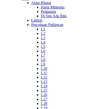
Alam Hilang
Harta Misterius
Pedagang
Di Sini Ada Iblis
Labirin
Percobaan Pahlawan
L1
L2
L3
L4
L5
L6
L7
L8
L9
L10
L11
L12
L13
L14
L15
L16
L17
L18
L19