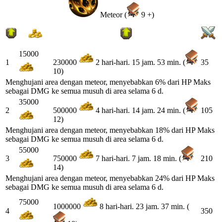
Meteor (
9 +)
15000
1
35
230000
2 hari-hari. 15 jam. 53 min. (
10)
Menghujani area dengan meteor, menyebabkan 6% dari HP Maks
sebagai DMG ke semua musuh di area selama 6 d.
35000
2
105
500000
4 hari-hari. 14 jam. 24 min. (
12)
Menghujani area dengan meteor, menyebabkan 18% dari HP Maks
sebagai DMG ke semua musuh di area selama 6 d.
55000
3
210
750000
7 hari-hari. 7 jam. 18 min. (
14)
Menghujani area dengan meteor, menyebabkan 24% dari HP Maks
sebagai DMG ke semua musuh di area selama 6 d.
75000
1000000
8 hari-hari. 23 jam. 37 min. (
4
350