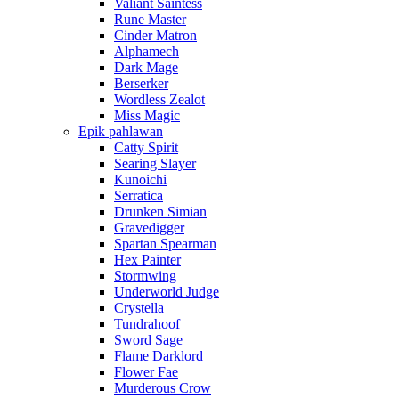
Valiant Saintess
Rune Master
Cinder Matron
Alphamech
Dark Mage
Berserker
Wordless Zealot
Miss Magic
Epik pahlawan
Catty Spirit
Searing Slayer
Kunoichi
Serratica
Drunken Simian
Gravedigger
Spartan Spearman
Hex Painter
Stormwing
Underworld Judge
Crystella
Tundrahoof
Sword Sage
Flame Darklord
Flower Fae
Murderous Crow