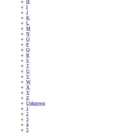
H
I
J
K
L
M
N
O
P
Q
R
S
T
U
V
W
X
Y
Z
Unknown
1
2
3
4
5