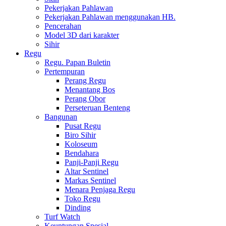
Pekerjakan Pahlawan
Pekerjakan Pahlawan menggunakan HB.
Pencerahan
Model 3D dari karakter
Sihir
Regu
Regu. Papan Buletin
Pertempuran
Perang Regu
Menantang Bos
Perang Obor
Perseteruan Benteng
Bangunan
Pusat Regu
Biro Sihir
Koloseum
Bendahara
Panji-Panji Regu
Altar Sentinel
Markas Sentinel
Menara Penjaga Regu
Toko Regu
Dinding
Turf Watch
Keuntungan Spesial