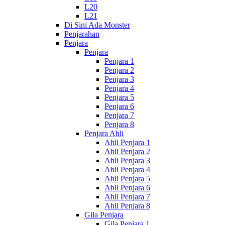
L20
L21
Di Sini Ada Monster
Penjarahan
Penjara
Penjara
Penjara 1
Penjara 2
Penjara 3
Penjara 4
Penjara 5
Penjara 6
Penjara 7
Penjara 8
Penjara Ahli
Ahli Penjara 1
Ahli Penjara 2
Ahli Penjara 3
Ahli Penjara 4
Ahli Penjara 5
Ahli Penjara 6
Ahli Penjara 7
Ahli Penjara 8
Gila Penjara
Gila Penjara 1