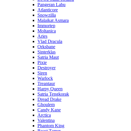
Pangeran Labu
Atlanticore
Snowzilla
Malaikat Asmara
Immortep
Moltanica
Aries
Vlad Dracula
Orksbane
Sinterklas
Satria Maut
Pixie
Destroyer
Siren
Warlock
Treantaur
Harpy Queen
Satria Tengkorak
Dread Drake
Ghoulem
Candy Kane
Arctica
Valentina
Phantom King
Beast Tamer