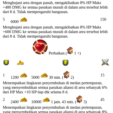
Menghujani area dengan panah, mengakibatkan 8% HP Maks
+480 DMG ke semua pasukan musuh di dalam area tersebut lebih
dari 8 d. Tidak mempengaruhi bangunan.
5
150
6000
Menghujani area dengan panah, mengakibatkan 8% HP Maks
+600 DMG ke semua pasukan musuh di dalam area tersebut lebih
dari 8 d. Tidak mempengaruhi bangunan.
Perbaikan (
1 +)
1
15
1200
5000
30 min. (
2)
Menempatkan lingkaran penyembuhan di medan pertempuran,
yang menyembuhkan semua pasukan aliansi di area sebanyak 6%
dari HP Max +10 HP tiap dtk selama 8 d.
2
45
2400
10000
1 jam. 43 min. (
3)
Menempatkan lingkaran penyembuhan di medan pertempuran,
yang menyembuhkan semua pasukan aliansi di area sebanyak 8%