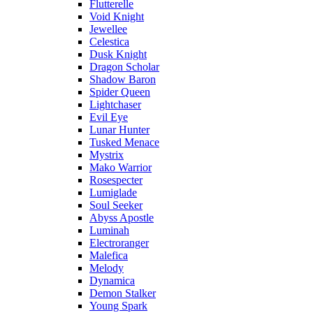
Flutterelle
Void Knight
Jewellee
Celestica
Dusk Knight
Dragon Scholar
Shadow Baron
Spider Queen
Lightchaser
Evil Eye
Lunar Hunter
Tusked Menace
Mystrix
Mako Warrior
Rosespecter
Lumiglade
Soul Seeker
Abyss Apostle
Luminah
Electroranger
Malefica
Melody
Dynamica
Demon Stalker
Young Spark