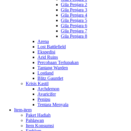
Gila Penjara 2
Gila Penjara 3
Gila Penjara 4
Gila Penjara 5
Gila Penjara 6
Gila Penjara 7
Gila Penjara 8
Arena
Lost Battlefield
Ekspedisi
Arid Ruins
Percobaan Terlupakan
Tantang Warden
Lostland
Blitz Gauntlet
Krisis Kastil
Archdemon
Avaricifer
Penipu
Tentara Menyala
Item-item
Paket Hadiah
Pahlawan
Item Konsumsi
Emblem