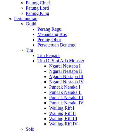
Patung Chief
Patung Lord
Patung King
Pertempuran
Guild
Perang Regu
Menantang Bos
Perang Obor
Perseteruan Benteng
Tim
Tim Penjara
Tim Di Sini Ada Monster
Ngarai Nestapa I
Ngarai Nestapa II
Ngarai Nestapa III
Ngarai Nestapa IV
Puncak Neraka I
Puncak Neraka II
Puncak Neraka III
Puncak Neraka IV
Wailing Rift I
Wailing Rift II
Wailing Rift III
Wailing Rift IV
Solo