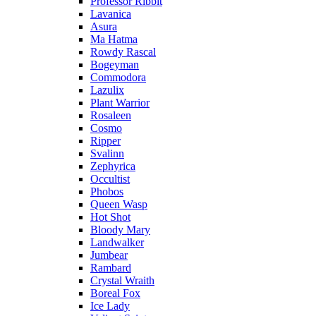
Professor Ribbit
Lavanica
Asura
Ma Hatma
Rowdy Rascal
Bogeyman
Commodora
Lazulix
Plant Warrior
Rosaleen
Cosmo
Ripper
Svalinn
Zephyrica
Occultist
Phobos
Queen Wasp
Hot Shot
Bloody Mary
Landwalker
Jumbear
Rambard
Crystal Wraith
Boreal Fox
Ice Lady