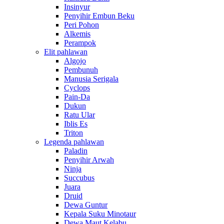
Insinyur
Penyihir Embun Beku
Peri Pohon
Alkemis
Perampok
Elit pahlawan
Algojo
Pembunuh
Manusia Serigala
Cyclops
Pain-Da
Dukun
Ratu Ular
Iblis Es
Triton
Legenda pahlawan
Paladin
Penyihir Arwah
Ninja
Succubus
Juara
Druid
Dewa Guntur
Kepala Suku Minotaur
Dewa Maut Kelabu