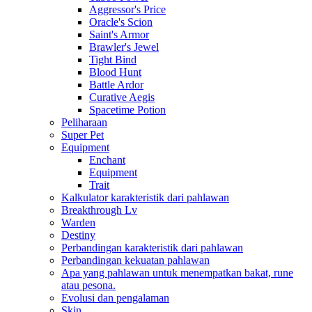
Aggressor's Price
Oracle's Scion
Saint's Armor
Brawler's Jewel
Tight Bind
Blood Hunt
Battle Ardor
Curative Aegis
Spacetime Potion
Peliharaan
Super Pet
Equipment
Enchant
Equipment
Trait
Kalkulator karakteristik dari pahlawan
Breakthrough Lv
Warden
Destiny
Perbandingan karakteristik dari pahlawan
Perbandingan kekuatan pahlawan
Apa yang pahlawan untuk menempatkan bakat, rune
atau pesona.
Evolusi dan pengalaman
Skin