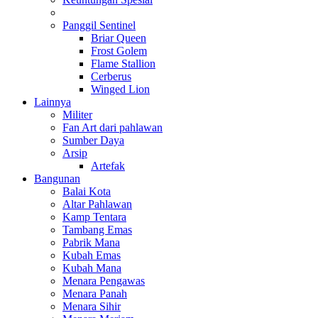
Panggil Sentinel
Briar Queen
Frost Golem
Flame Stallion
Cerberus
Winged Lion
Lainnya
Militer
Fan Art dari pahlawan
Sumber Daya
Arsip
Artefak
Bangunan
Balai Kota
Altar Pahlawan
Kamp Tentara
Tambang Emas
Pabrik Mana
Kubah Emas
Kubah Mana
Menara Pengawas
Menara Panah
Menara Sihir