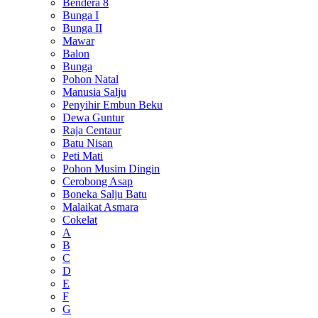
Bendera 8
Bunga I
Bunga II
Mawar
Balon
Bunga
Pohon Natal
Manusia Salju
Penyihir Embun Beku
Dewa Guntur
Raja Centaur
Batu Nisan
Peti Mati
Pohon Musim Dingin
Cerobong Asap
Boneka Salju Batu
Malaikat Asmara
Cokelat
A
B
C
D
E
F
G