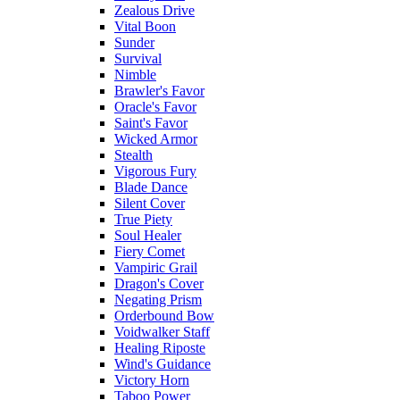
Zealous Drive
Vital Boon
Sunder
Survival
Nimble
Brawler's Favor
Oracle's Favor
Saint's Favor
Wicked Armor
Stealth
Vigorous Fury
Blade Dance
Silent Cover
True Piety
Soul Healer
Fiery Comet
Vampiric Grail
Dragon's Cover
Negating Prism
Orderbound Bow
Voidwalker Staff
Healing Riposte
Wind's Guidance
Victory Horn
Taboo Power