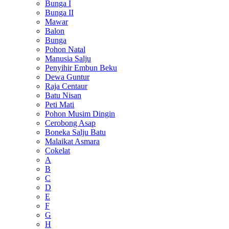
Bunga I
Bunga II
Mawar
Balon
Bunga
Pohon Natal
Manusia Salju
Penyihir Embun Beku
Dewa Guntur
Raja Centaur
Batu Nisan
Peti Mati
Pohon Musim Dingin
Cerobong Asap
Boneka Salju Batu
Malaikat Asmara
Cokelat
A
B
C
D
E
F
G
H