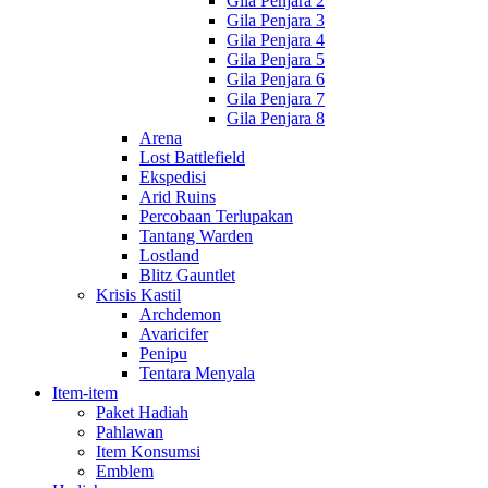
Gila Penjara 2
Gila Penjara 3
Gila Penjara 4
Gila Penjara 5
Gila Penjara 6
Gila Penjara 7
Gila Penjara 8
Arena
Lost Battlefield
Ekspedisi
Arid Ruins
Percobaan Terlupakan
Tantang Warden
Lostland
Blitz Gauntlet
Krisis Kastil
Archdemon
Avaricifer
Penipu
Tentara Menyala
Item-item
Paket Hadiah
Pahlawan
Item Konsumsi
Emblem