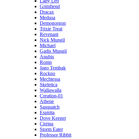
Lady Leo
Grimfiend
Dracax
Medusa
Demogorgon
Trixie Treat
Revenant
Nick Mungil
Michael
Gadis Mungil
Anubis
Ronin
Jago Tembak
Rockno
Mechtessa
Skeletica
Wallawalla
Creation-01
Athene
Sasquatch
Espirita
Dove Keeper
Cirrina
Storm Eater
Professor Ribbit