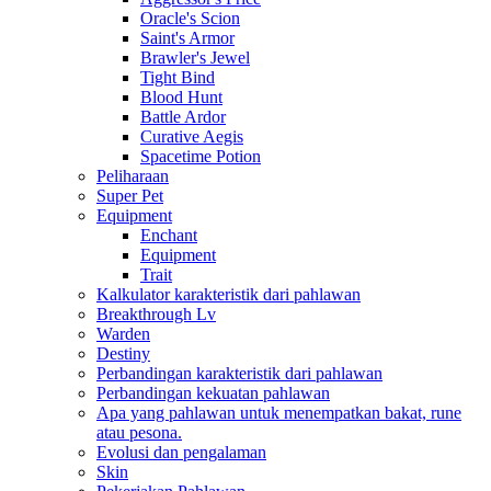
Oracle's Scion
Saint's Armor
Brawler's Jewel
Tight Bind
Blood Hunt
Battle Ardor
Curative Aegis
Spacetime Potion
Peliharaan
Super Pet
Equipment
Enchant
Equipment
Trait
Kalkulator karakteristik dari pahlawan
Breakthrough Lv
Warden
Destiny
Perbandingan karakteristik dari pahlawan
Perbandingan kekuatan pahlawan
Apa yang pahlawan untuk menempatkan bakat, rune
atau pesona.
Evolusi dan pengalaman
Skin