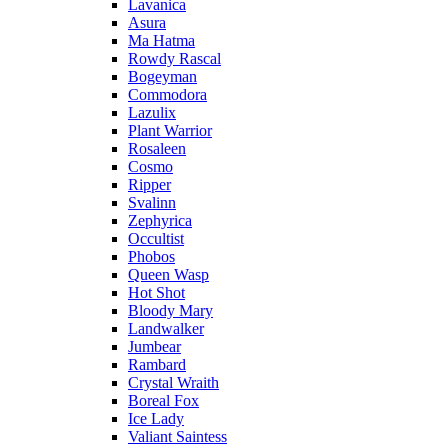
Lavanica
Asura
Ma Hatma
Rowdy Rascal
Bogeyman
Commodora
Lazulix
Plant Warrior
Rosaleen
Cosmo
Ripper
Svalinn
Zephyrica
Occultist
Phobos
Queen Wasp
Hot Shot
Bloody Mary
Landwalker
Jumbear
Rambard
Crystal Wraith
Boreal Fox
Ice Lady
Valiant Saintess