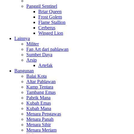
Panggil Sentinel
Briar Queen
Frost Golem
Flame Stallion
Cerberus
Winged Lion
Lainnya
Militer
Fan Art dari pahlawan
Sumber Daya
Arsip
Artefak
Bangunan
Balai Kota
Altar Pahlawan
Kamp Tentara
Tambang Emas
Pabrik Mana
Kubah Emas
Kubah Mana
Menara Pengawas
Menara Panah
Menara Sihir
Menara Meriam