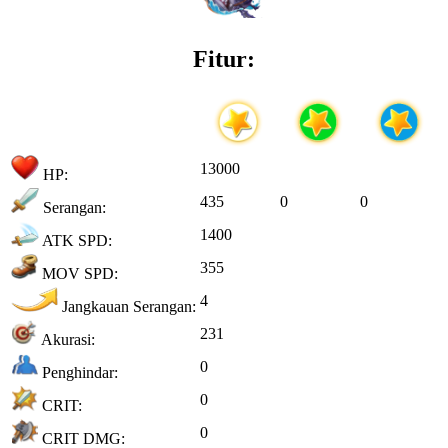
Fitur:
13000
HP:
435
0
0
Serangan:
1400
ATK SPD:
355
MOV SPD:
4
Jangkauan Serangan:
231
Akurasi:
0
Penghindar:
0
CRIT:
0
CRIT DMG: