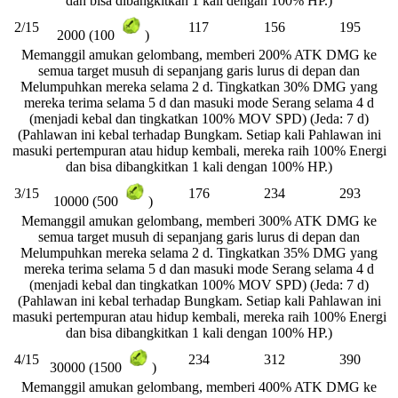
dan bisa dibangkitkan 1 kali dengan 100% HP.)
2/15
117
156
195
2000 (100
)
Memanggil amukan gelombang, memberi 200% ATK DMG ke
semua target musuh di sepanjang garis lurus di depan dan
Melumpuhkan mereka selama 2 d. Tingkatkan 30% DMG yang
mereka terima selama 5 d dan masuki mode Serang selama 4 d
(menjadi kebal dan tingkatkan 100% MOV SPD) (Jeda: 7 d)
(Pahlawan ini kebal terhadap Bungkam. Setiap kali Pahlawan ini
masuki pertempuran atau hidup kembali, mereka raih 100% Energi
dan bisa dibangkitkan 1 kali dengan 100% HP.)
3/15
176
234
293
10000 (500
)
Memanggil amukan gelombang, memberi 300% ATK DMG ke
semua target musuh di sepanjang garis lurus di depan dan
Melumpuhkan mereka selama 2 d. Tingkatkan 35% DMG yang
mereka terima selama 5 d dan masuki mode Serang selama 4 d
(menjadi kebal dan tingkatkan 100% MOV SPD) (Jeda: 7 d)
(Pahlawan ini kebal terhadap Bungkam. Setiap kali Pahlawan ini
masuki pertempuran atau hidup kembali, mereka raih 100% Energi
dan bisa dibangkitkan 1 kali dengan 100% HP.)
4/15
234
312
390
30000 (1500
)
Memanggil amukan gelombang, memberi 400% ATK DMG ke