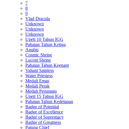
7
8
9
Vlad Dracula
Unknown
Unknown
Unknown
Upeti 10 Tahun IGG
Pahatan Tahun Ketiga
Anubis
Cosmic Shrine
Lucent Shrine
Pahatan Tahun Keenam
Valiant Saintess
Water Priestess
Medali Emas
Medali Perak
Medali Perunggu
Upeti 15 Tahun IGG
Pahatan Tahun Kedelapan
Badge of Potential
Badge of Excellence
Badge of Supremacy
Badge of Greatness
Patung Chief