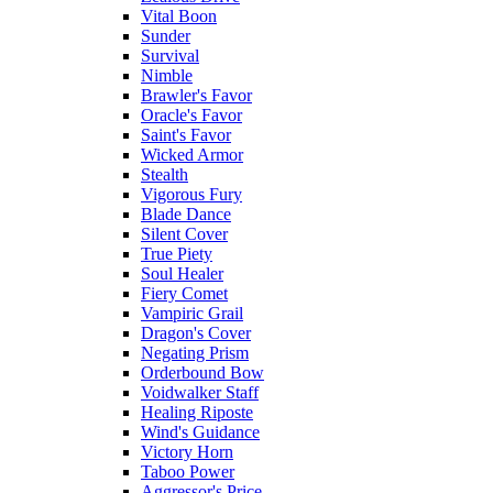
Vital Boon
Sunder
Survival
Nimble
Brawler's Favor
Oracle's Favor
Saint's Favor
Wicked Armor
Stealth
Vigorous Fury
Blade Dance
Silent Cover
True Piety
Soul Healer
Fiery Comet
Vampiric Grail
Dragon's Cover
Negating Prism
Orderbound Bow
Voidwalker Staff
Healing Riposte
Wind's Guidance
Victory Horn
Taboo Power
Aggressor's Price