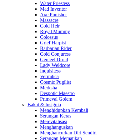
Water Priestess
Mad Inventor
Axe Punisher
Massacre
Cold Heir
Royal Mummy
Colossus
Grief Harpist
Barbarian Rider
Cold Conjuress
Genteel Droid
Lady Weldcore
Inquisitess
Vermilica
Cosmic Pugilist
Merksha
Despotic Maestro
Primeval Golem
Bakat & Insignia
Menghidupkan Kembali
Serangan Keras
Merevitalisasi
Menghanguskan
Menghancurkan Diri Sendiri
Serangan Mematikan