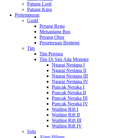
Patung Lord
Patung King
Pertempuran
Guild
Perang Regu
Menantang Bos
Perang Obor
Perseteruan Benteng
Tim
Tim Penjara
Tim Di Sini Ada Monster
Ngarai Nestapa I
Ngarai Nestapa II
Ngarai Nestapa III
Ngarai Nestapa IV
Puncak Neraka I
Puncak Neraka II
Puncak Neraka III
Puncak Neraka IV
Wailing Rift I
Wailing Rift II
Wailing Rift III
Wailing Rift IV
Solo
Alam Hilang