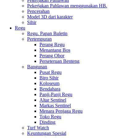
Pekerjakan Pahlawan
Pekerjakan Pahlawan menggunakan HB.
Pencerahan
Model 3D dari karakter
Sihir
Regu
Regu. Papan Buletin
Pertempuran
Perang Regu
Menantang Bos
Perang Obor
Perseteruan Benteng
Bangunan
Pusat Regu
Biro Sihir
Koloseum
Bendahara
Panji-Panji Regu
Altar Sentinel
Markas Sentinel
Menara Penjaga Regu
Toko Regu
Dinding
Turf Watch
Keuntungan Spesial