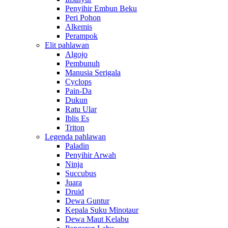
Penyihir Embun Beku
Peri Pohon
Alkemis
Perampok
Elit pahlawan
Algojo
Pembunuh
Manusia Serigala
Cyclops
Pain-Da
Dukun
Ratu Ular
Iblis Es
Triton
Legenda pahlawan
Paladin
Penyihir Arwah
Ninja
Succubus
Juara
Druid
Dewa Guntur
Kepala Suku Minotaur
Dewa Maut Kelabu