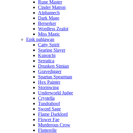
Rune Master
Cinder Matron
Alphamech
Dark Mage
Berserker
Wordless Zealot
Miss Magic
Epik pahlawan
Catty Spirit
Searing Slayer
Kunoichi
Serratica
Drunken Simian
Gravedigger
Spartan Spearman
Hex Painter
Stormwing
Underworld Judge
Crystella
Tundrahoof
Sword Sage
Flame Darklord
Flower Fae
Murderous Crow
Flutterelle