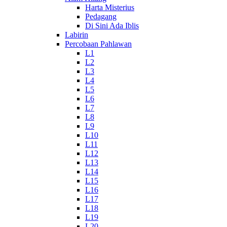
Harta Misterius
Pedagang
Di Sini Ada Iblis
Labirin
Percobaan Pahlawan
L1
L2
L3
L4
L5
L6
L7
L8
L9
L10
L11
L12
L13
L14
L15
L16
L17
L18
L19
L20