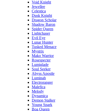
Void Knight
Jewellee
Celestica
Dusk Knight
Dragon Scholar
Shadow Baron
Spider Queen
Lightchaser
Evil Eye
Lunar Hunter
Tusked Menace
Mystrix
Mako Warrior
Rosespecter
Lumiglade
Soul Seeker
Abyss Apostle
Luminah
Electroranger
Malefica
Melody
Dynamica
Demon Stalker
Young Spark
Boa Queen