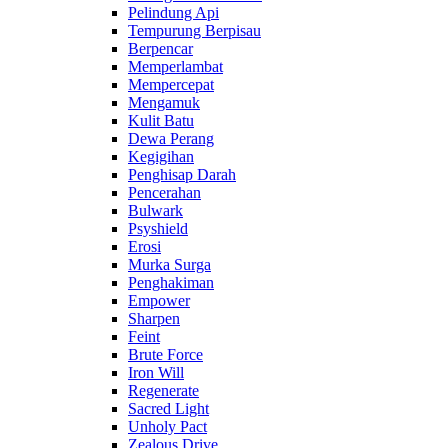
Pelindung Api
Tempurung Berpisau
Berpencar
Memperlambat
Mempercepat
Mengamuk
Kulit Batu
Dewa Perang
Kegigihan
Penghisap Darah
Pencerahan
Bulwark
Psyshield
Erosi
Murka Surga
Penghakiman
Empower
Sharpen
Feint
Brute Force
Iron Will
Regenerate
Sacred Light
Unholy Pact
Zealous Drive