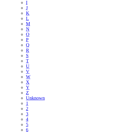
I
J
K
L
M
N
O
P
Q
R
S
T
U
V
W
X
Y
Z
Unknown
1
2
3
4
5
6