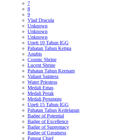
7
8
9
Vlad Dracula
Unknown
Unknown
Unknown
Upeti 10 Tahun IGG
Pahatan Tahun Ketiga
Anubis
Cosmic Shrine
Lucent Shrine
Pahatan Tahun Keenam
Valiant Saintess
Water Priestess
Medali Emas
Medali Perak
Medali Perunggu
Upeti 15 Tahun IGG
Pahatan Tahun Kedelapan
Badge of Potential
Badge of Excellence
Badge of Supremacy
Badge of Greatness
Patung Chief