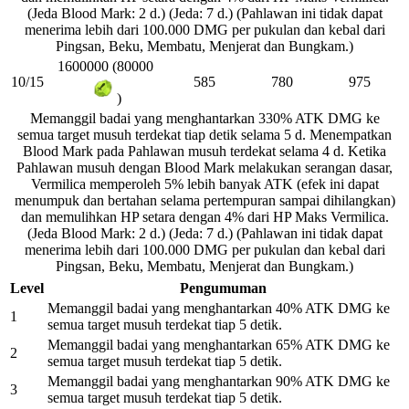
(Jeda Blood Mark: 2 d.) (Jeda: 7 d.) (Pahlawan ini tidak dapat
menerima lebih dari 100.000 DMG per pukulan dan kebal dari
Pingsan, Beku, Membatu, Menjerat dan Bungkam.)
1600000 (80000
10/15
585
780
975
)
Memanggil badai yang menghantarkan 330% ATK DMG ke
semua target musuh terdekat tiap detik selama 5 d. Menempatkan
Blood Mark pada Pahlawan musuh terdekat selama 4 d. Ketika
Pahlawan musuh dengan Blood Mark melakukan serangan dasar,
Vermilica memperoleh 5% lebih banyak ATK (efek ini dapat
menumpuk dan bertahan selama pertempuran sampai dihilangkan)
dan memulihkan HP setara dengan 4% dari HP Maks Vermilica.
(Jeda Blood Mark: 2 d.) (Jeda: 7 d.) (Pahlawan ini tidak dapat
menerima lebih dari 100.000 DMG per pukulan dan kebal dari
Pingsan, Beku, Membatu, Menjerat dan Bungkam.)
Level
Pengumuman
Memanggil badai yang menghantarkan 40% ATK DMG ke
1
semua target musuh terdekat tiap 5 detik.
Memanggil badai yang menghantarkan 65% ATK DMG ke
2
semua target musuh terdekat tiap 5 detik.
Memanggil badai yang menghantarkan 90% ATK DMG ke
3
semua target musuh terdekat tiap 5 detik.