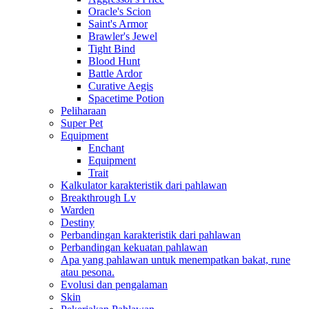
Oracle's Scion
Saint's Armor
Brawler's Jewel
Tight Bind
Blood Hunt
Battle Ardor
Curative Aegis
Spacetime Potion
Peliharaan
Super Pet
Equipment
Enchant
Equipment
Trait
Kalkulator karakteristik dari pahlawan
Breakthrough Lv
Warden
Destiny
Perbandingan karakteristik dari pahlawan
Perbandingan kekuatan pahlawan
Apa yang pahlawan untuk menempatkan bakat, rune
atau pesona.
Evolusi dan pengalaman
Skin