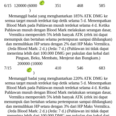
6/15
351
468
585
120000 (6000
)
Memanggil badai yang menghantarkan 185% ATK DMG ke
semua target musuh terdekat tiap detik selama 5 d. Menempatkan
Blood Mark pada Pahlawan musuh terdekat selama 4 d. Ketika
Pahlawan musuh dengan Blood Mark melakukan serangan dasar,
Vermilica memperoleh 5% lebih banyak ATK (efek ini dapat
menumpuk dan bertahan selama pertempuran sampai dihilangkan)
dan memulihkan HP setara dengan 2% dari HP Maks Vermilica.
(Jeda Blood Mark: 2 d.) (Jeda: 7 d.) (Pahlawan ini tidak dapat
menerima lebih dari 100.000 DMG per pukulan dan kebal dari
Pingsan, Beku, Membatu, Menjerat dan Bungkam.)
200000 (10000
7/15
410
546
683
)
Memanggil badai yang menghantarkan 220% ATK DMG ke
semua target musuh terdekat tiap detik selama 5 d. Menempatkan
Blood Mark pada Pahlawan musuh terdekat selama 4 d. Ketika
Pahlawan musuh dengan Blood Mark melakukan serangan dasar,
Vermilica memperoleh 5% lebih banyak ATK (efek ini dapat
menumpuk dan bertahan selama pertempuran sampai dihilangkan)
dan memulihkan HP setara dengan 3% dari HP Maks Vermilica.
(Jeda Blood Mark: 2 d.) (Jeda: 7 d.) (Pahlawan ini tidak dapat
menerima lebih dari 100.000 DMG per pukulan dan kebal dari