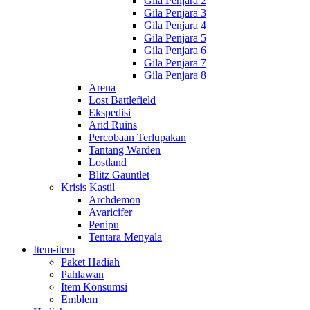
Gila Penjara 2
Gila Penjara 3
Gila Penjara 4
Gila Penjara 5
Gila Penjara 6
Gila Penjara 7
Gila Penjara 8
Arena
Lost Battlefield
Ekspedisi
Arid Ruins
Percobaan Terlupakan
Tantang Warden
Lostland
Blitz Gauntlet
Krisis Kastil
Archdemon
Avaricifer
Penipu
Tentara Menyala
Item-item
Paket Hadiah
Pahlawan
Item Konsumsi
Emblem