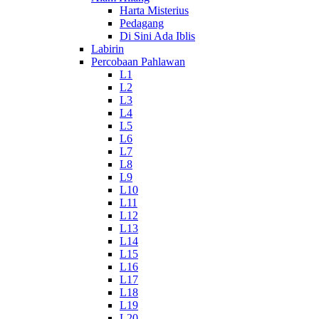
Harta Misterius
Pedagang
Di Sini Ada Iblis
Labirin
Percobaan Pahlawan
L1
L2
L3
L4
L5
L6
L7
L8
L9
L10
L11
L12
L13
L14
L15
L16
L17
L18
L19
L20