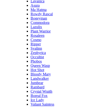
Lavanica
Asura
Ma Hatma
Rowdy Rascal
Bogeyman
Commodora
Lazulix
Plant Warrior
Rosaleen
Cosmo
Ripper
Svalinn
Zephyrica
Occultist
Phobos
Queen Wasp
Hot Shot
Bloody Mary
Landwalker
Jumbear
Rambard
Crystal Wraith
Boreal Fox
Ice Lady
Valiant Saintess