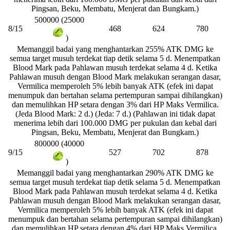
Pingsan, Beku, Membatu, Menjerat dan Bungkam.)
500000 (25000
8/15
468
624
780
)
Memanggil badai yang menghantarkan 255% ATK DMG ke
semua target musuh terdekat tiap detik selama 5 d. Menempatkan
Blood Mark pada Pahlawan musuh terdekat selama 4 d. Ketika
Pahlawan musuh dengan Blood Mark melakukan serangan dasar,
Vermilica memperoleh 5% lebih banyak ATK (efek ini dapat
menumpuk dan bertahan selama pertempuran sampai dihilangkan)
dan memulihkan HP setara dengan 3% dari HP Maks Vermilica.
(Jeda Blood Mark: 2 d.) (Jeda: 7 d.) (Pahlawan ini tidak dapat
menerima lebih dari 100.000 DMG per pukulan dan kebal dari
Pingsan, Beku, Membatu, Menjerat dan Bungkam.)
800000 (40000
9/15
527
702
878
)
Memanggil badai yang menghantarkan 290% ATK DMG ke
semua target musuh terdekat tiap detik selama 5 d. Menempatkan
Blood Mark pada Pahlawan musuh terdekat selama 4 d. Ketika
Pahlawan musuh dengan Blood Mark melakukan serangan dasar,
Vermilica memperoleh 5% lebih banyak ATK (efek ini dapat
menumpuk dan bertahan selama pertempuran sampai dihilangkan)
dan memulihkan HP setara dengan 4% dari HP Maks Vermilica.