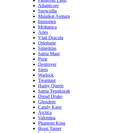
Pangeran Labu
Atlanticore
Snowzilla
Malaikat Asmara
Immortep
Moltanica
Aries
Vlad Dracula
Orksbane
Sinterklas
Satria Maut
Pixie
Destroyer
Siren
Warlock
Treantaur
Harpy Queen
Satria Tengkorak
Dread Drake
Ghoulem
Candy Kane
Arctica
Valentina
Phantom King
Beast Tamer