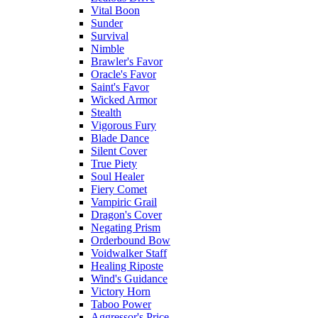
Vital Boon
Sunder
Survival
Nimble
Brawler's Favor
Oracle's Favor
Saint's Favor
Wicked Armor
Stealth
Vigorous Fury
Blade Dance
Silent Cover
True Piety
Soul Healer
Fiery Comet
Vampiric Grail
Dragon's Cover
Negating Prism
Orderbound Bow
Voidwalker Staff
Healing Riposte
Wind's Guidance
Victory Horn
Taboo Power
Aggressor's Price