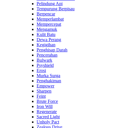
Pelindung Api
Tempurung Berpisau
Berpencar
Memperlambat
Mempercepat
Mengamuk
Kulit Batu
Dewa Perang
Kegigihan
Penghisap Darah
Pencerahan
Bulwark
Psyshield
Erosi
Murka Surga
Penghakiman
Empower
Sharpen
Feint
Brute Force
Iron Will
Regenerate
Sacred Light
Unholy Pact
Zealous Drive