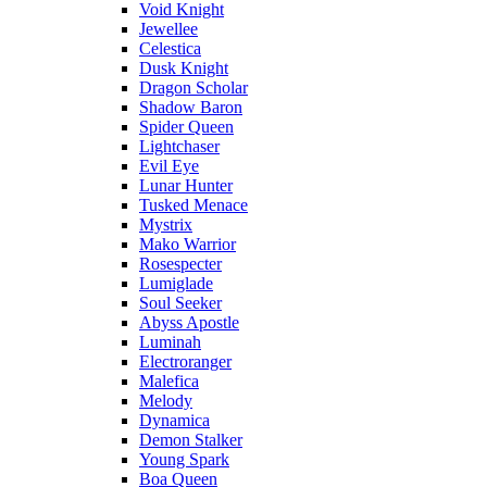
Void Knight
Jewellee
Celestica
Dusk Knight
Dragon Scholar
Shadow Baron
Spider Queen
Lightchaser
Evil Eye
Lunar Hunter
Tusked Menace
Mystrix
Mako Warrior
Rosespecter
Lumiglade
Soul Seeker
Abyss Apostle
Luminah
Electroranger
Malefica
Melody
Dynamica
Demon Stalker
Young Spark
Boa Queen