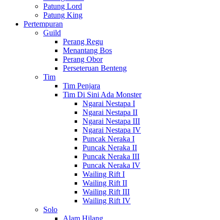
Patung Lord
Patung King
Pertempuran
Guild
Perang Regu
Menantang Bos
Perang Obor
Perseteruan Benteng
Tim
Tim Penjara
Tim Di Sini Ada Monster
Ngarai Nestapa I
Ngarai Nestapa II
Ngarai Nestapa III
Ngarai Nestapa IV
Puncak Neraka I
Puncak Neraka II
Puncak Neraka III
Puncak Neraka IV
Wailing Rift I
Wailing Rift II
Wailing Rift III
Wailing Rift IV
Solo
Alam Hilang