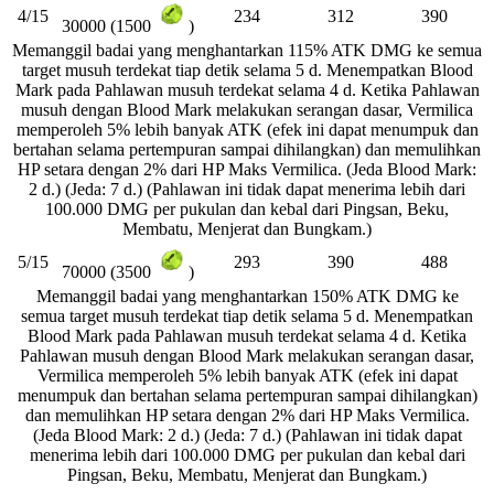
4/15
234
312
390
30000 (1500
)
Memanggil badai yang menghantarkan 115% ATK DMG ke semua
target musuh terdekat tiap detik selama 5 d. Menempatkan Blood
Mark pada Pahlawan musuh terdekat selama 4 d. Ketika Pahlawan
musuh dengan Blood Mark melakukan serangan dasar, Vermilica
memperoleh 5% lebih banyak ATK (efek ini dapat menumpuk dan
bertahan selama pertempuran sampai dihilangkan) dan memulihkan
HP setara dengan 2% dari HP Maks Vermilica. (Jeda Blood Mark:
2 d.) (Jeda: 7 d.) (Pahlawan ini tidak dapat menerima lebih dari
100.000 DMG per pukulan dan kebal dari Pingsan, Beku,
Membatu, Menjerat dan Bungkam.)
5/15
293
390
488
70000 (3500
)
Memanggil badai yang menghantarkan 150% ATK DMG ke
semua target musuh terdekat tiap detik selama 5 d. Menempatkan
Blood Mark pada Pahlawan musuh terdekat selama 4 d. Ketika
Pahlawan musuh dengan Blood Mark melakukan serangan dasar,
Vermilica memperoleh 5% lebih banyak ATK (efek ini dapat
menumpuk dan bertahan selama pertempuran sampai dihilangkan)
dan memulihkan HP setara dengan 2% dari HP Maks Vermilica.
(Jeda Blood Mark: 2 d.) (Jeda: 7 d.) (Pahlawan ini tidak dapat
menerima lebih dari 100.000 DMG per pukulan dan kebal dari
Pingsan, Beku, Membatu, Menjerat dan Bungkam.)