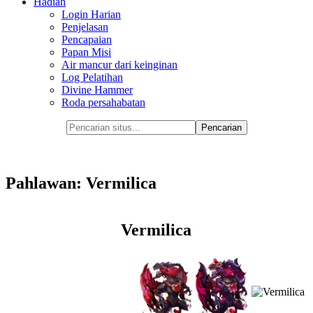
Hadiah
Login Harian
Penjelasan
Pencapaian
Papan Misi
Air mancur dari keinginan
Log Pelatihan
Divine Hammer
Roda persahabatan
Pahlawan: Vermilica
Vermilica