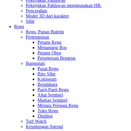
Pekerjakan Pahlawan
Pekerjakan Pahlawan menggunakan HB.
Pencerahan
Model 3D dari karakter
Sihir
Regu
Regu. Papan Buletin
Pertempuran
Perang Regu
Menantang Bos
Perang Obor
Perseteruan Benteng
Bangunan
Pusat Regu
Biro Sihir
Koloseum
Bendahara
Panji-Panji Regu
Altar Sentinel
Markas Sentinel
Menara Penjaga Regu
Toko Regu
Dinding
Turf Watch
Keuntungan Spesial