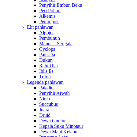
Penyihir Embun Beku
Peri Pohon
Alkemis
Perampok
Elit pahlawan
Algojo
Pembunuh
Manusia Serigala
Cyclops
Pain-Da
Dukun
Ratu Ular
Iblis Es
Triton
Legenda pahlawan
Paladin
Penyihir Arwah
Ninja
Succubus
Juara
Druid
Dewa Guntur
Kepala Suku Minotaur
Dewa Maut Kelabu