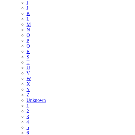
I
J
K
L
M
N
O
P
Q
R
S
T
U
V
W
X
Y
Z
Unknown
1
2
3
4
5
6