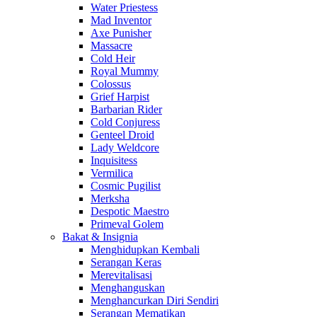
Water Priestess
Mad Inventor
Axe Punisher
Massacre
Cold Heir
Royal Mummy
Colossus
Grief Harpist
Barbarian Rider
Cold Conjuress
Genteel Droid
Lady Weldcore
Inquisitess
Vermilica
Cosmic Pugilist
Merksha
Despotic Maestro
Primeval Golem
Bakat & Insignia
Menghidupkan Kembali
Serangan Keras
Merevitalisasi
Menghanguskan
Menghancurkan Diri Sendiri
Serangan Mematikan