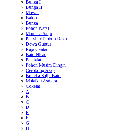
Bunga I
Bunga II
Mawar
Balon
Bunga
Pohon Natal
Manusia Salju
Penyihir Embun Beku
Dewa Guntur
Raja Centaur
Batu Nisan
Peti Mati
Pohon Musim Dingin
Cerobong Asap
Boneka Salju Batu
Malaikat Asmara
Cokelat
A
B
C
D
E
F
G
H