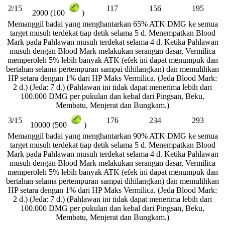
2/15
117
156
195
2000 (100
)
Memanggil badai yang menghantarkan 65% ATK DMG ke semua
target musuh terdekat tiap detik selama 5 d. Menempatkan Blood
Mark pada Pahlawan musuh terdekat selama 4 d. Ketika Pahlawan
musuh dengan Blood Mark melakukan serangan dasar, Vermilica
memperoleh 5% lebih banyak ATK (efek ini dapat menumpuk dan
bertahan selama pertempuran sampai dihilangkan) dan memulihkan
HP setara dengan 1% dari HP Maks Vermilica. (Jeda Blood Mark:
2 d.) (Jeda: 7 d.) (Pahlawan ini tidak dapat menerima lebih dari
100.000 DMG per pukulan dan kebal dari Pingsan, Beku,
Membatu, Menjerat dan Bungkam.)
3/15
176
234
293
10000 (500
)
Memanggil badai yang menghantarkan 90% ATK DMG ke semua
target musuh terdekat tiap detik selama 5 d. Menempatkan Blood
Mark pada Pahlawan musuh terdekat selama 4 d. Ketika Pahlawan
musuh dengan Blood Mark melakukan serangan dasar, Vermilica
memperoleh 5% lebih banyak ATK (efek ini dapat menumpuk dan
bertahan selama pertempuran sampai dihilangkan) dan memulihkan
HP setara dengan 1% dari HP Maks Vermilica. (Jeda Blood Mark:
2 d.) (Jeda: 7 d.) (Pahlawan ini tidak dapat menerima lebih dari
100.000 DMG per pukulan dan kebal dari Pingsan, Beku,
Membatu, Menjerat dan Bungkam.)