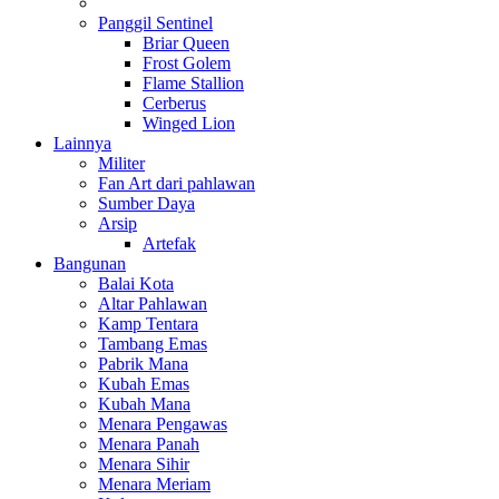
Panggil Sentinel
Briar Queen
Frost Golem
Flame Stallion
Cerberus
Winged Lion
Lainnya
Militer
Fan Art dari pahlawan
Sumber Daya
Arsip
Artefak
Bangunan
Balai Kota
Altar Pahlawan
Kamp Tentara
Tambang Emas
Pabrik Mana
Kubah Emas
Kubah Mana
Menara Pengawas
Menara Panah
Menara Sihir
Menara Meriam