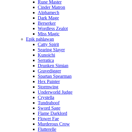
Rune Master
Cinder Matron
Alphamech
Dark Mage
Berserker
Wordless Zealot
Miss Magic
Epik pahlawan
Catty Spirit
Searing Slayer
Kunoichi
Serratica
Drunken Simian
Gravedigger
Spartan Spearman
Hex Painter
Stormwing
Underworld Judge
Crystella
Tundrahoof
Sword Sage
Flame Darklord
Flower Fae
Murderous Crow
Flutterelle