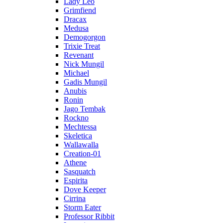
Lady Leo
Grimfiend
Dracax
Medusa
Demogorgon
Trixie Treat
Revenant
Nick Mungil
Michael
Gadis Mungil
Anubis
Ronin
Jago Tembak
Rockno
Mechtessa
Skeletica
Wallawalla
Creation-01
Athene
Sasquatch
Espirita
Dove Keeper
Cirrina
Storm Eater
Professor Ribbit