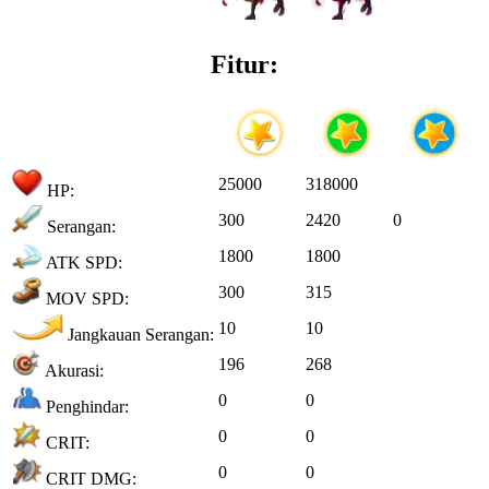
Fitur:
25000
318000
HP:
300
2420
0
Serangan:
1800
1800
ATK SPD:
300
315
MOV SPD:
10
10
Jangkauan Serangan:
196
268
Akurasi:
0
0
Penghindar:
0
0
CRIT:
0
0
CRIT DMG: