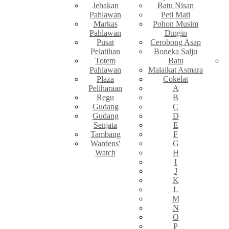
Jebakan
Batu Nisan
Pahlawan
Peti Mati
Markas
Pohon Musim
Pahlawan
Dingin
Pusat
Cerobong Asap
Pelatihan
Boneka Salju
Totem
Batu
Pahlawan
Malaikat Asmara
Plaza
Cokelat
Peliharaan
A
Regu
B
Gudang
C
Gudang
D
Senjata
E
Tambang
F
Wardens'
G
Watch
H
I
J
K
L
M
N
O
P