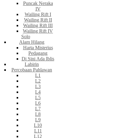
Puncak Neraka
IV
Wailing Rift I
Wailing Rift II
Wailing Rift III
Wailing Rift IV
Solo
Alam Hilang
Harta Misterius
Pedagang
Di Sini Ada Iblis
Labirin
Percobaan Pahlawan
L1
L2
L3
L4
L5
L6
L7
L8
L9
L10
L11
L12