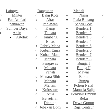
Lainnya
Bangunan
Medali
Militer
Balai Kota
Ninja
Fan Art dari
Altar
Piala Bintang
pahlawan
Pahlawan
Sepak Bola
Sumber Daya
Kamp
Bendera 1
Arsip
Tentara
Bendera 2
Artefak
Tambang
Bendera 3
Emas
Bendera 4
Pabrik Mana
Bendera 5
Kubah Emas
Bendera 6
Kubah Mana
Bendera 7
Menara
Bendera 8
Pengawas
Bunga I
Menara
Bunga II
Panah
Mawar
Menara Sihir
Balon
Menara
Bunga
Meriam
Pohon Natal
Koloseum
Manusia Salju
Aula
Penyihir Embun
Bersejarah
Beku
Dinding
Dewa Guntur
Jebakan Bom
Raja Centaur