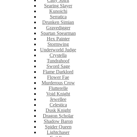
Catty Spirit
Searing Slayer
Kunoichi
Serratica
Drunken Simian
Gravedigger
Spartan Spearman
Hex Painter
Stormwing
Underworld Judge
Crystella
Tundrahoof
Sword Sage
Flame Darklord
Flower Fae
Murderous Crow
Flutterelle
Void Knight
Jewellee
Celestica
Dusk Knight
Dragon Scholar
Shadow Baron
Spider Queen
Lightchaser