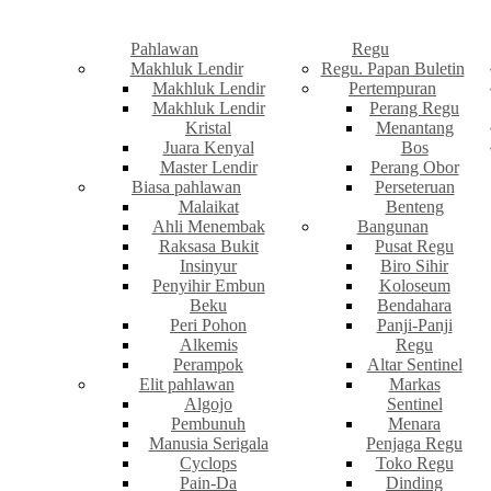
Pahlawan
Regu
Makhluk Lendir
Regu. Papan Buletin
Makhluk Lendir
Pertempuran
Makhluk Lendir
Perang Regu
Kristal
Menantang
Juara Kenyal
Bos
Master Lendir
Perang Obor
Biasa pahlawan
Perseteruan
Malaikat
Benteng
Ahli Menembak
Bangunan
Raksasa Bukit
Pusat Regu
Insinyur
Biro Sihir
Penyihir Embun
Koloseum
Beku
Bendahara
Peri Pohon
Panji-Panji
Alkemis
Regu
Perampok
Altar Sentinel
Elit pahlawan
Markas
Algojo
Sentinel
Pembunuh
Menara
Manusia Serigala
Penjaga Regu
Cyclops
Toko Regu
Pain-Da
Dinding