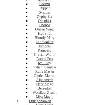
Cosmo
Ripper
Svalinn
Zephyrica
Occultist
Phobos
Queen Wasp
Hot Shot
Bloody Mary
Landwalker
Jumbear
Rambard
Crystal Wraith
Boreal Fox
Ice Lady
Valiant Saintess
Rune Master
Cinder Matron
Alphamech
Dark Mage
Berserker
Wordless Zealot
Miss Magic
Epik pahlawan