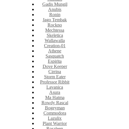
Gadis Mungil
Anubis
Ronin
Jago Tembak
Rockno
Mechtessa
Skeletica
Wallawalla
Creation-01
Athene
Sasquatch
Espirita
Dove Keeper
Cirrina
Storm Eater
Professor Ribbit
Lavanica
Asura
Ma Hatma
Rowdy Rascal
Bogeyman
Commodora
Lazulix
Plant Warrior
Rosaleen