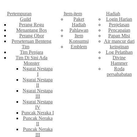
Pertempuran
Item-item
Hadiah
Guild
Paket
Login Harian
Perang Regu
Hadiah
Penjelasan
Menantang Bos
Pahlawan
Pencapaian
Perang Obor
Item
Papan Misi
Perseteruan Benteng
Konsumsi
Air mancur dari
Tim
Emblem
keinginan
Tim Penjara
Log Pelatihan
Tim Di Sini Ada
Divine
Monster
Hammer
Ngarai Nestapa
Roda
I
persahabatan
Ngarai Nestapa
II
Ngarai Nestapa
III
Ngarai Nestapa
IV
Puncak Neraka I
Puncak Neraka
II
Puncak Neraka
III