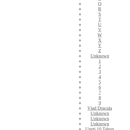
Q
R
S
T
U
V
W
X
Y
Z
Unknown
1
2
3
4
5
6
7
8
9
Vlad Dracula
Unknown
Unknown
Unknown
Upeti 10 Tahun