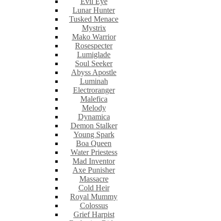
Evil Eye
Lunar Hunter
Tusked Menace
Mystrix
Mako Warrior
Rosespecter
Lumiglade
Soul Seeker
Abyss Apostle
Luminah
Electroranger
Malefica
Melody
Dynamica
Demon Stalker
Young Spark
Boa Queen
Water Priestess
Mad Inventor
Axe Punisher
Massacre
Cold Heir
Royal Mummy
Colossus
Grief Harpist