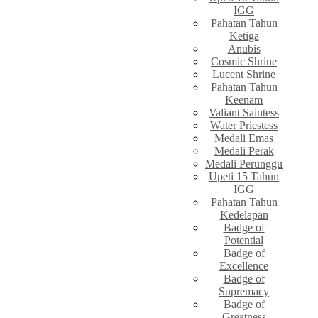
IGG
Pahatan Tahun
Ketiga
Anubis
Cosmic Shrine
Lucent Shrine
Pahatan Tahun
Keenam
Valiant Saintess
Water Priestess
Medali Emas
Medali Perak
Medali Perunggu
Upeti 15 Tahun
IGG
Pahatan Tahun
Kedelapan
Badge of
Potential
Badge of
Excellence
Badge of
Supremacy
Badge of
Greatness