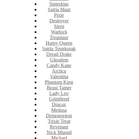
Sinterklas
Satria Maut
Pixie
Destroyer
Siren
Warlock
Treantaur
Harpy Queen
Satria Tengkorak
Dread Drake
Ghoulem
Candy Kane
Arctica
Valentina
Phantom King
Beast Tamer
Lady Leo
Grimfiend
Dracax
Medusa
Demogorgon
Trixie Treat
Revenant
Nick Mungil
Michael