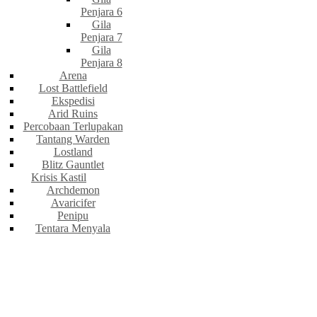
Penjara 6
Gila
Penjara 7
Gila
Penjara 8
Arena
Lost Battlefield
Ekspedisi
Arid Ruins
Percobaan Terlupakan
Tantang Warden
Lostland
Blitz Gauntlet
Krisis Kastil
Archdemon
Avaricifer
Penipu
Tentara Menyala