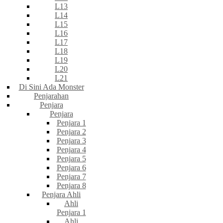
L13
L14
L15
L16
L17
L18
L19
L20
L21
Di Sini Ada Monster
Penjarahan
Penjara
Penjara
Penjara 1
Penjara 2
Penjara 3
Penjara 4
Penjara 5
Penjara 6
Penjara 7
Penjara 8
Penjara Ahli
Ahli
Penjara 1
Ahli