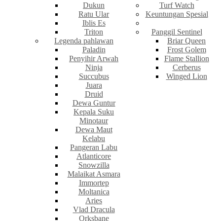
Dukun
Turf Watch
Ratu Ular
Keuntungan Spesial
Iblis Es
Triton
Panggil Sentinel
Legenda pahlawan
Briar Queen
Paladin
Frost Golem
Penyihir Arwah
Flame Stallion
Ninja
Cerberus
Succubus
Winged Lion
Juara
Druid
Dewa Guntur
Kepala Suku
Minotaur
Dewa Maut
Kelabu
Pangeran Labu
Atlanticore
Snowzilla
Malaikat Asmara
Immortep
Moltanica
Aries
Vlad Dracula
Orksbane