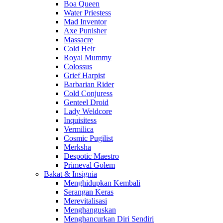
Boa Queen
Water Priestess
Mad Inventor
Axe Punisher
Massacre
Cold Heir
Royal Mummy
Colossus
Grief Harpist
Barbarian Rider
Cold Conjuress
Genteel Droid
Lady Weldcore
Inquisitess
Vermilica
Cosmic Pugilist
Merksha
Despotic Maestro
Primeval Golem
Bakat & Insignia
Menghidupkan Kembali
Serangan Keras
Merevitalisasi
Menghanguskan
Menghancurkan Diri Sendiri