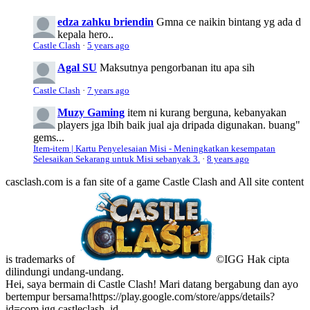
edza zahku briendin
Gmna ce naikin bintang yg ada d
kepala hero..
Castle Clash
·
5 years ago
Agal SU
Maksutnya pengorbanan itu apa sih
Castle Clash
·
7 years ago
Muzy Gaming
item ni kurang berguna, kebanyakan
players jga lbih baik jual aja dripada digunakan. buang"
gems...
Item-item | Kartu Penyelesaian Misi - Meningkatkan kesempatan
Selesaikan Sekarang untuk Misi sebanyak 3.
·
8 years ago
casclash.com is a fan site of a game Castle Clash and All site content
is trademarks of
©IGG Hak cipta
dilindungi undang-undang.
Hei, saya bermain di Castle Clash! Mari datang bergabung dan ayo
bertempur bersama!https://play.google.com/store/apps/details?
id=com.igg.castleclash_id