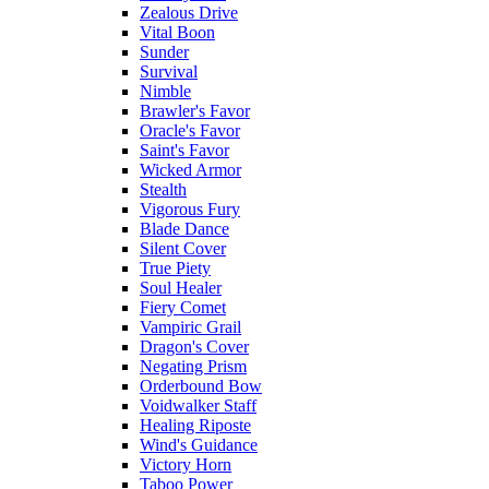
Zealous Drive
Vital Boon
Sunder
Survival
Nimble
Brawler's Favor
Oracle's Favor
Saint's Favor
Wicked Armor
Stealth
Vigorous Fury
Blade Dance
Silent Cover
True Piety
Soul Healer
Fiery Comet
Vampiric Grail
Dragon's Cover
Negating Prism
Orderbound Bow
Voidwalker Staff
Healing Riposte
Wind's Guidance
Victory Horn
Taboo Power