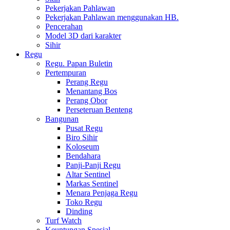
Pekerjakan Pahlawan
Pekerjakan Pahlawan menggunakan HB.
Pencerahan
Model 3D dari karakter
Sihir
Regu
Regu. Papan Buletin
Pertempuran
Perang Regu
Menantang Bos
Perang Obor
Perseteruan Benteng
Bangunan
Pusat Regu
Biro Sihir
Koloseum
Bendahara
Panji-Panji Regu
Altar Sentinel
Markas Sentinel
Menara Penjaga Regu
Toko Regu
Dinding
Turf Watch
Keuntungan Spesial