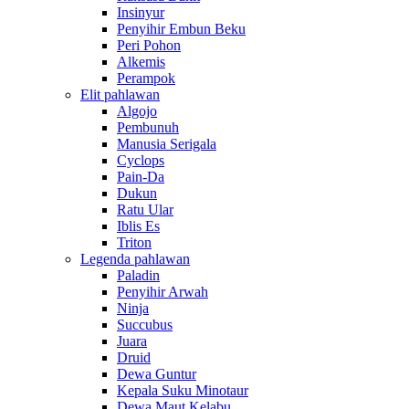
Insinyur
Penyihir Embun Beku
Peri Pohon
Alkemis
Perampok
Elit pahlawan
Algojo
Pembunuh
Manusia Serigala
Cyclops
Pain-Da
Dukun
Ratu Ular
Iblis Es
Triton
Legenda pahlawan
Paladin
Penyihir Arwah
Ninja
Succubus
Juara
Druid
Dewa Guntur
Kepala Suku Minotaur
Dewa Maut Kelabu