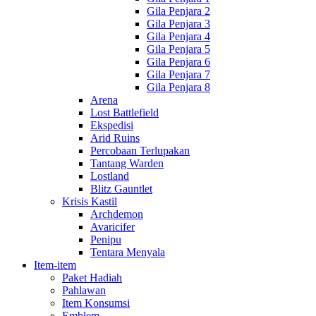
Gila Penjara 2
Gila Penjara 3
Gila Penjara 4
Gila Penjara 5
Gila Penjara 6
Gila Penjara 7
Gila Penjara 8
Arena
Lost Battlefield
Ekspedisi
Arid Ruins
Percobaan Terlupakan
Tantang Warden
Lostland
Blitz Gauntlet
Krisis Kastil
Archdemon
Avaricifer
Penipu
Tentara Menyala
Item-item
Paket Hadiah
Pahlawan
Item Konsumsi
Emblem