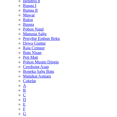
Bendera 8
Bunga I
Bunga II
Mawar
Balon
Bunga
Pohon Natal
Manusia Salju
Penyihir Embun Beku
Dewa Guntur
Raja Centaur
Batu Nisan
Peti Mati
Pohon Musim Dingin
Cerobong Asap
Boneka Salju Batu
Malaikat Asmara
Cokelat
A
B
C
D
E
F
G