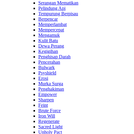
Serangan Mematikan
Pelindung Api
Tempurung Berpisau
Berpencar
Memperlambat
Mempercepat
Mengamuk
Kulit Batu
Dewa Perang
Kegigihan
Penghisap Darah
Pencerahan
Bulwark
Psyshield
Erosi
Murka Surga
Penghakiman
Empower
Sharpen
Feint
Brute Force
Iron Will
Regenerate
Sacred Light
Unholy Pact