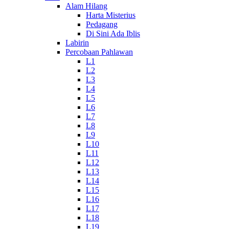
Alam Hilang
Harta Misterius
Pedagang
Di Sini Ada Iblis
Labirin
Percobaan Pahlawan
L1
L2
L3
L4
L5
L6
L7
L8
L9
L10
L11
L12
L13
L14
L15
L16
L17
L18
L19