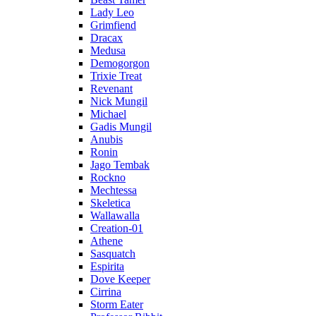
Lady Leo
Grimfiend
Dracax
Medusa
Demogorgon
Trixie Treat
Revenant
Nick Mungil
Michael
Gadis Mungil
Anubis
Ronin
Jago Tembak
Rockno
Mechtessa
Skeletica
Wallawalla
Creation-01
Athene
Sasquatch
Espirita
Dove Keeper
Cirrina
Storm Eater