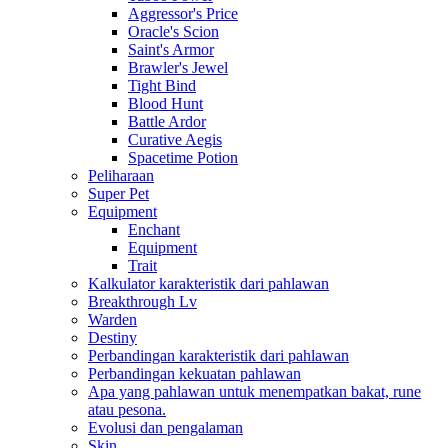
Aggressor's Price
Oracle's Scion
Saint's Armor
Brawler's Jewel
Tight Bind
Blood Hunt
Battle Ardor
Curative Aegis
Spacetime Potion
Peliharaan
Super Pet
Equipment
Enchant
Equipment
Trait
Kalkulator karakteristik dari pahlawan
Breakthrough Lv
Warden
Destiny
Perbandingan karakteristik dari pahlawan
Perbandingan kekuatan pahlawan
Apa yang pahlawan untuk menempatkan bakat, rune
atau pesona.
Evolusi dan pengalaman
Skin