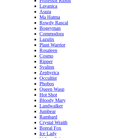
Professor Ribbit
Lavanica
Asura
Ma Hatma
Rowdy Rascal
Bogeyman
Commodora
Lazulix
Plant Warrior
Rosaleen
Cosmo
Ripper
Svalinn
Zephyrica
Occultist
Phobos
Queen Wasp
Hot Shot
Bloody Mary
Landwalker
Jumbear
Rambard
Crystal Wraith
Boreal Fox
Ice Lady