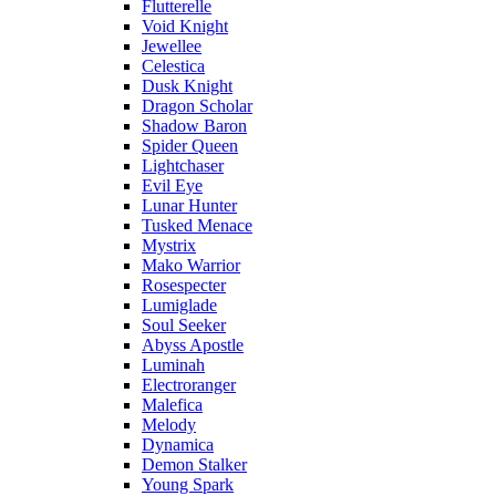
Flutterelle
Void Knight
Jewellee
Celestica
Dusk Knight
Dragon Scholar
Shadow Baron
Spider Queen
Lightchaser
Evil Eye
Lunar Hunter
Tusked Menace
Mystrix
Mako Warrior
Rosespecter
Lumiglade
Soul Seeker
Abyss Apostle
Luminah
Electroranger
Malefica
Melody
Dynamica
Demon Stalker
Young Spark