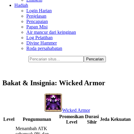
Hadiah
Login Harian
Penjelasan
Pencapaian
Papan Misi
Air mancur dari keinginan
Log Pelatihan
Divine Hammer
Roda persahabatan
Bakat & Insignia: Wicked Armor
Wicked Armor
Promosikan
Durasi
Level
Pengumuman
Jeda
Kekuatan
Level
Sihir
Menambah ATK
sebanyak 9% dan