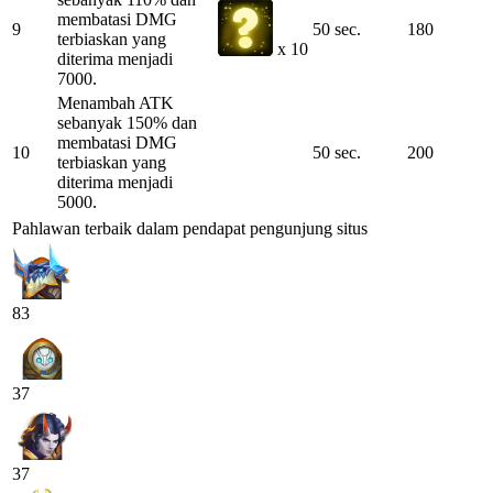
membatasi DMG
9
50 sec.
180
terbiaskan yang
x 10
diterima menjadi
7000.
Menambah ATK
sebanyak 150% dan
membatasi DMG
10
50 sec.
200
terbiaskan yang
diterima menjadi
5000.
Pahlawan terbaik dalam pendapat pengunjung situs
83
37
37