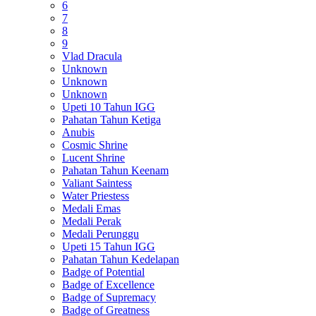
6
7
8
9
Vlad Dracula
Unknown
Unknown
Unknown
Upeti 10 Tahun IGG
Pahatan Tahun Ketiga
Anubis
Cosmic Shrine
Lucent Shrine
Pahatan Tahun Keenam
Valiant Saintess
Water Priestess
Medali Emas
Medali Perak
Medali Perunggu
Upeti 15 Tahun IGG
Pahatan Tahun Kedelapan
Badge of Potential
Badge of Excellence
Badge of Supremacy
Badge of Greatness