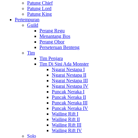
Patung Chief
Patung Lord
Patung King
Pertempuran
Guild
Perang Regu
Menantang Bos
Perang Obor
Perseteruan Benteng
Tim
Tim Penjara
Tim Di Sini Ada Monster
Ngarai Nestapa I
Ngarai Nestapa II
Ngarai Nestapa III
Ngarai Nestapa IV
Puncak Neraka I
Puncak Neraka II
Puncak Neraka III
Puncak Neraka IV
Wailing Rift I
Wailing Rift II
Wailing Rift III
Wailing Rift IV
Solo