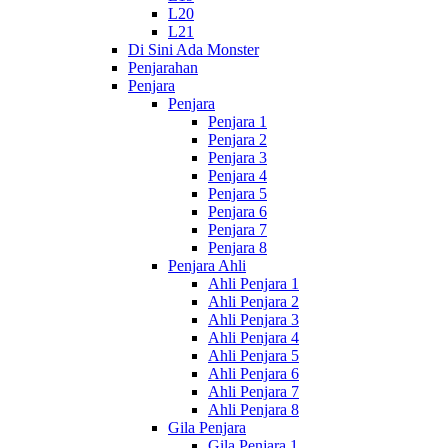
L20
L21
Di Sini Ada Monster
Penjarahan
Penjara
Penjara
Penjara 1
Penjara 2
Penjara 3
Penjara 4
Penjara 5
Penjara 6
Penjara 7
Penjara 8
Penjara Ahli
Ahli Penjara 1
Ahli Penjara 2
Ahli Penjara 3
Ahli Penjara 4
Ahli Penjara 5
Ahli Penjara 6
Ahli Penjara 7
Ahli Penjara 8
Gila Penjara
Gila Penjara 1