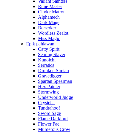
Valiant Saintess
Rune Master
Cinder Matron
Alphamech
Dark Mage
Berserker
Wordless Zealot
Miss Magic
Epik pahlawan
Catty Spirit
Searing Slayer
Kunoichi
Serratica
Drunken Simian
Gravedigger
Spartan Spearman
Hex Painter
Stormwing
Underworld Judge
Crystella
Tundrahoof
Sword Sage
Flame Darklord
Flower Fae
Murderous Crow