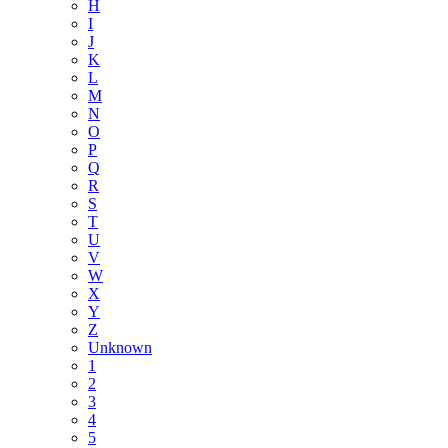
H
I
J
K
L
M
N
O
P
Q
R
S
T
U
V
W
X
Y
Z
Unknown
1
2
3
4
5