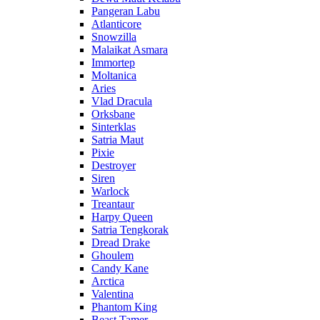
Pangeran Labu
Atlanticore
Snowzilla
Malaikat Asmara
Immortep
Moltanica
Aries
Vlad Dracula
Orksbane
Sinterklas
Satria Maut
Pixie
Destroyer
Siren
Warlock
Treantaur
Harpy Queen
Satria Tengkorak
Dread Drake
Ghoulem
Candy Kane
Arctica
Valentina
Phantom King
Beast Tamer