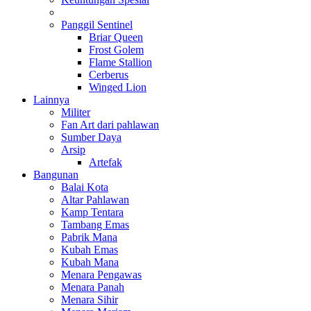
Panggil Sentinel
Briar Queen
Frost Golem
Flame Stallion
Cerberus
Winged Lion
Lainnya
Militer
Fan Art dari pahlawan
Sumber Daya
Arsip
Artefak
Bangunan
Balai Kota
Altar Pahlawan
Kamp Tentara
Tambang Emas
Pabrik Mana
Kubah Emas
Kubah Mana
Menara Pengawas
Menara Panah
Menara Sihir