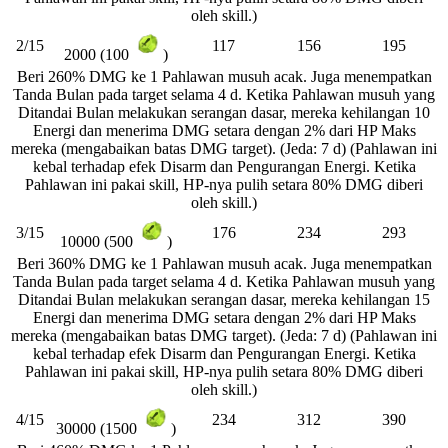
oleh skill.)
2/15
117
156
195
2000 (100
)
Beri 260% DMG ke 1 Pahlawan musuh acak. Juga menempatkan
Tanda Bulan pada target selama 4 d. Ketika Pahlawan musuh yang
Ditandai Bulan melakukan serangan dasar, mereka kehilangan 10
Energi dan menerima DMG setara dengan 2% dari HP Maks
mereka (mengabaikan batas DMG target). (Jeda: 7 d) (Pahlawan ini
kebal terhadap efek Disarm dan Pengurangan Energi. Ketika
Pahlawan ini pakai skill, HP-nya pulih setara 80% DMG diberi
oleh skill.)
3/15
176
234
293
10000 (500
)
Beri 360% DMG ke 1 Pahlawan musuh acak. Juga menempatkan
Tanda Bulan pada target selama 4 d. Ketika Pahlawan musuh yang
Ditandai Bulan melakukan serangan dasar, mereka kehilangan 15
Energi dan menerima DMG setara dengan 2% dari HP Maks
mereka (mengabaikan batas DMG target). (Jeda: 7 d) (Pahlawan ini
kebal terhadap efek Disarm dan Pengurangan Energi. Ketika
Pahlawan ini pakai skill, HP-nya pulih setara 80% DMG diberi
oleh skill.)
4/15
234
312
390
30000 (1500
)