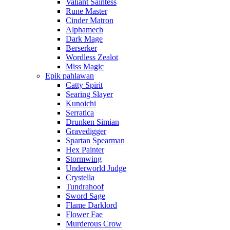
Valiant Saintess
Rune Master
Cinder Matron
Alphamech
Dark Mage
Berserker
Wordless Zealot
Miss Magic
Epik pahlawan
Catty Spirit
Searing Slayer
Kunoichi
Serratica
Drunken Simian
Gravedigger
Spartan Spearman
Hex Painter
Stormwing
Underworld Judge
Crystella
Tundrahoof
Sword Sage
Flame Darklord
Flower Fae
Murderous Crow