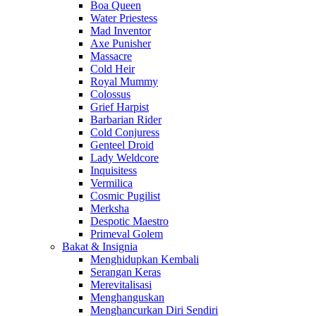
Boa Queen
Water Priestess
Mad Inventor
Axe Punisher
Massacre
Cold Heir
Royal Mummy
Colossus
Grief Harpist
Barbarian Rider
Cold Conjuress
Genteel Droid
Lady Weldcore
Inquisitess
Vermilica
Cosmic Pugilist
Merksha
Despotic Maestro
Primeval Golem
Bakat & Insignia
Menghidupkan Kembali
Serangan Keras
Merevitalisasi
Menghanguskan
Menghancurkan Diri Sendiri