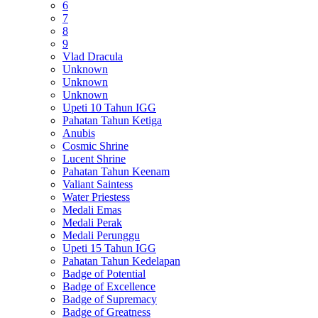
6
7
8
9
Vlad Dracula
Unknown
Unknown
Unknown
Upeti 10 Tahun IGG
Pahatan Tahun Ketiga
Anubis
Cosmic Shrine
Lucent Shrine
Pahatan Tahun Keenam
Valiant Saintess
Water Priestess
Medali Emas
Medali Perak
Medali Perunggu
Upeti 15 Tahun IGG
Pahatan Tahun Kedelapan
Badge of Potential
Badge of Excellence
Badge of Supremacy
Badge of Greatness