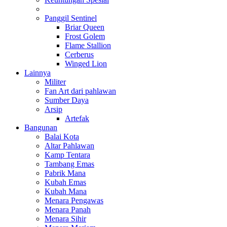
Panggil Sentinel
Briar Queen
Frost Golem
Flame Stallion
Cerberus
Winged Lion
Lainnya
Militer
Fan Art dari pahlawan
Sumber Daya
Arsip
Artefak
Bangunan
Balai Kota
Altar Pahlawan
Kamp Tentara
Tambang Emas
Pabrik Mana
Kubah Emas
Kubah Mana
Menara Pengawas
Menara Panah
Menara Sihir