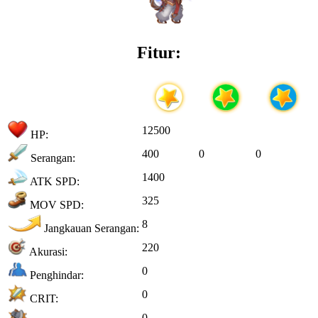
Fitur:
12500
HP:
400
0
0
Serangan:
1400
ATK SPD:
325
MOV SPD:
8
Jangkauan Serangan:
220
Akurasi:
0
Penghindar:
0
CRIT:
0