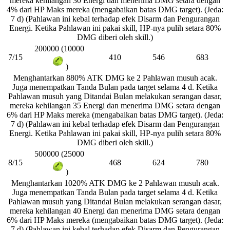
mereka kehilangan 30 Energi dan menerima DMG setara dengan
4% dari HP Maks mereka (mengabaikan batas DMG target). (Jeda:
7 d) (Pahlawan ini kebal terhadap efek Disarm dan Pengurangan
Energi. Ketika Pahlawan ini pakai skill, HP-nya pulih setara 80%
DMG diberi oleh skill.)
200000 (10000
7/15
410
546
683
)
Menghantarkan 880% ATK DMG ke 2 Pahlawan musuh acak.
Juga menempatkan Tanda Bulan pada target selama 4 d. Ketika
Pahlawan musuh yang Ditandai Bulan melakukan serangan dasar,
mereka kehilangan 35 Energi dan menerima DMG setara dengan
6% dari HP Maks mereka (mengabaikan batas DMG target). (Jeda:
7 d) (Pahlawan ini kebal terhadap efek Disarm dan Pengurangan
Energi. Ketika Pahlawan ini pakai skill, HP-nya pulih setara 80%
DMG diberi oleh skill.)
500000 (25000
8/15
468
624
780
)
Menghantarkan 1020% ATK DMG ke 2 Pahlawan musuh acak.
Juga menempatkan Tanda Bulan pada target selama 4 d. Ketika
Pahlawan musuh yang Ditandai Bulan melakukan serangan dasar,
mereka kehilangan 40 Energi dan menerima DMG setara dengan
6% dari HP Maks mereka (mengabaikan batas DMG target). (Jeda:
7 d) (Pahlawan ini kebal terhadap efek Disarm dan Pengurangan