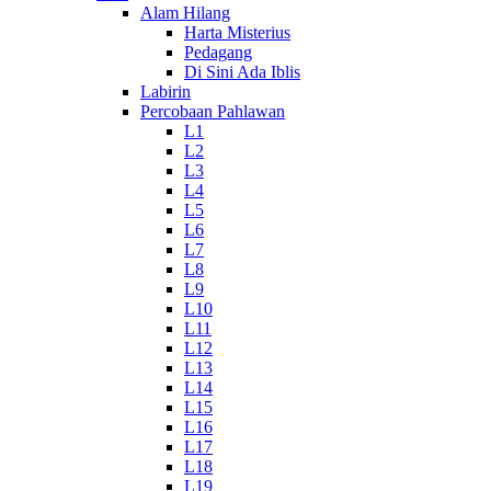
Alam Hilang
Harta Misterius
Pedagang
Di Sini Ada Iblis
Labirin
Percobaan Pahlawan
L1
L2
L3
L4
L5
L6
L7
L8
L9
L10
L11
L12
L13
L14
L15
L16
L17
L18
L19