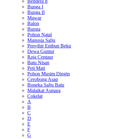
Bendera 8
Bunga I
Bunga II
Mawar
Balon
Bunga
Pohon Natal
Manusia Salju
Penyihir Embun Beku
Dewa Guntur
Raja Centaur
Batu Nisan
Peti Mati
Pohon Musim Dingin
Cerobong Asap
Boneka Salju Batu
Malaikat Asmara
Cokelat
A
B
C
D
E
F
G