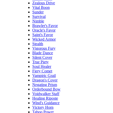
Zealous Drive
Vital Boon
Sunder
Survival
Nimble
Brawler's Favor
Oracle's Favor
Saint's Favor
Wicked Armor
Stealth
Vigorous Fury
Blade Dance
Silent Cover
True Piety
Soul Healer
Fiery Comet
Vampiric Grail
Dragon's Cover
Negating Prism
Orderbound Bow
Voidwalker Staff
Healing Riposte
Wind's Guidance
Victory Horn
Taboo Power