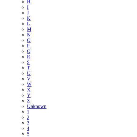
H
I
J
K
L
M
N
O
P
Q
R
S
T
U
V
W
X
Y
Z
Unknown
1
2
3
4
5