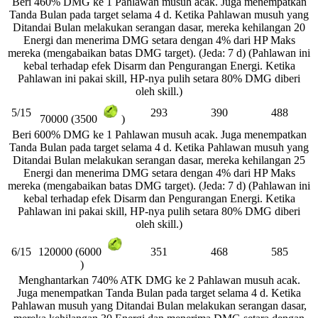
Beri 460% DMG ke 1 Pahlawan musuh acak. Juga menempatkan
Tanda Bulan pada target selama 4 d. Ketika Pahlawan musuh yang
Ditandai Bulan melakukan serangan dasar, mereka kehilangan 20
Energi dan menerima DMG setara dengan 4% dari HP Maks
mereka (mengabaikan batas DMG target). (Jeda: 7 d) (Pahlawan ini
kebal terhadap efek Disarm dan Pengurangan Energi. Ketika
Pahlawan ini pakai skill, HP-nya pulih setara 80% DMG diberi
oleh skill.)
5/15
293
390
488
70000 (3500
)
Beri 600% DMG ke 1 Pahlawan musuh acak. Juga menempatkan
Tanda Bulan pada target selama 4 d. Ketika Pahlawan musuh yang
Ditandai Bulan melakukan serangan dasar, mereka kehilangan 25
Energi dan menerima DMG setara dengan 4% dari HP Maks
mereka (mengabaikan batas DMG target). (Jeda: 7 d) (Pahlawan ini
kebal terhadap efek Disarm dan Pengurangan Energi. Ketika
Pahlawan ini pakai skill, HP-nya pulih setara 80% DMG diberi
oleh skill.)
6/15
351
468
585
120000 (6000
)
Menghantarkan 740% ATK DMG ke 2 Pahlawan musuh acak.
Juga menempatkan Tanda Bulan pada target selama 4 d. Ketika
Pahlawan musuh yang Ditandai Bulan melakukan serangan dasar,