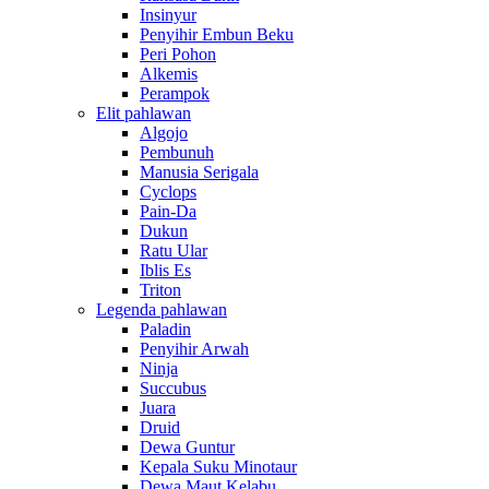
Insinyur
Penyihir Embun Beku
Peri Pohon
Alkemis
Perampok
Elit pahlawan
Algojo
Pembunuh
Manusia Serigala
Cyclops
Pain-Da
Dukun
Ratu Ular
Iblis Es
Triton
Legenda pahlawan
Paladin
Penyihir Arwah
Ninja
Succubus
Juara
Druid
Dewa Guntur
Kepala Suku Minotaur
Dewa Maut Kelabu