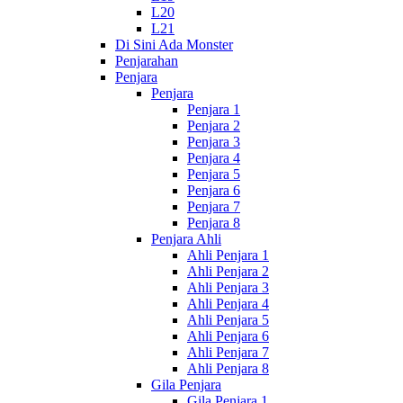
L20
L21
Di Sini Ada Monster
Penjarahan
Penjara
Penjara
Penjara 1
Penjara 2
Penjara 3
Penjara 4
Penjara 5
Penjara 6
Penjara 7
Penjara 8
Penjara Ahli
Ahli Penjara 1
Ahli Penjara 2
Ahli Penjara 3
Ahli Penjara 4
Ahli Penjara 5
Ahli Penjara 6
Ahli Penjara 7
Ahli Penjara 8
Gila Penjara
Gila Penjara 1