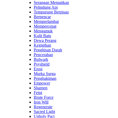
Serangan Mematikan
Pelindung Api
Tempurung Berpisau
Berpencar
Memperlambat
Mempercepat
Mengamuk
Kulit Batu
Dewa Perang
Kegigihan
Penghisap Darah
Pencerahan
Bulwark
Psyshield
Erosi
Murka Surga
Penghakiman
Empower
Sharpen
Feint
Brute Force
Iron Will
Regenerate
Sacred Light
Unholy Pact