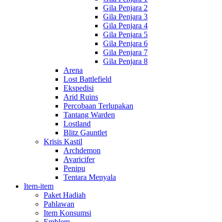
Gila Penjara 2
Gila Penjara 3
Gila Penjara 4
Gila Penjara 5
Gila Penjara 6
Gila Penjara 7
Gila Penjara 8
Arena
Lost Battlefield
Ekspedisi
Arid Ruins
Percobaan Terlupakan
Tantang Warden
Lostland
Blitz Gauntlet
Krisis Kastil
Archdemon
Avaricifer
Penipu
Tentara Menyala
Item-item
Paket Hadiah
Pahlawan
Item Konsumsi
Emblem