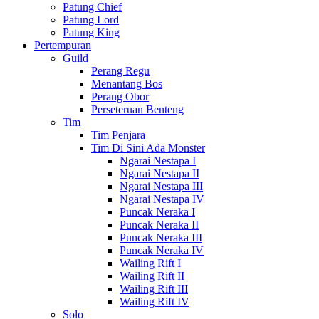
Patung Chief
Patung Lord
Patung King
Pertempuran
Guild
Perang Regu
Menantang Bos
Perang Obor
Perseteruan Benteng
Tim
Tim Penjara
Tim Di Sini Ada Monster
Ngarai Nestapa I
Ngarai Nestapa II
Ngarai Nestapa III
Ngarai Nestapa IV
Puncak Neraka I
Puncak Neraka II
Puncak Neraka III
Puncak Neraka IV
Wailing Rift I
Wailing Rift II
Wailing Rift III
Wailing Rift IV
Solo