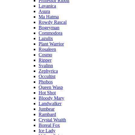
Professor Ribbit
Lavanica
Asura
Ma Hatma
Rowdy Rascal
Bogeyman
Commodora
Lazulix
Plant Warrior
Rosaleen
Cosmo
Ripper
Svalinn
Zephyrica
Occultist
Phobos
Queen Wasp
Hot Shot
Bloody Mary
Landwalker
Jumbear
Rambard
Crystal Wraith
Boreal Fox
Ice Lady