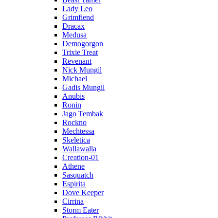
Lady Leo
Grimfiend
Dracax
Medusa
Demogorgon
Trixie Treat
Revenant
Nick Mungil
Michael
Gadis Mungil
Anubis
Ronin
Jago Tembak
Rockno
Mechtessa
Skeletica
Wallawalla
Creation-01
Athene
Sasquatch
Espirita
Dove Keeper
Cirrina
Storm Eater