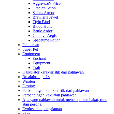
Aggressor's Price
Oracle's Scion
Saint's Armor
Brawler's Jewel
Tight Bind
Blood Hunt
Battle Ardor
Curative Aegis
Spacetime Potion
Peliharaan
Super Pet
Equipment
Enchant
Equipment
Trait
Kalkulator karakteristik dari pahlawan
Breakthrough Lv
Warden
Destiny
Perbandingan karakteristik dari pahlawan
Perbandingan kekuatan pahlawan
Apa yang pahlawan untuk menempatkan bakat, rune
atau pesona.
Evolusi dan pengalaman
Skin