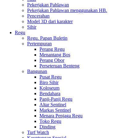
Pekerjakan Pahlawan
Pekerjakan Pahlawan menggunakan HB.
Pencerahan
Model 3D dari karakter
Sihir
Regu
Regu. Papan Buletin
Pertempuran
Perang Regu
Menantang Bos
Perang Obor
Perseteruan Benteng
Bangunan
Pusat Regu
Biro Sihir
Koloseum
Bendahara
Panji-Panji Regu
Altar Sentinel
Markas Sentinel
Menara Penjaga Regu
Toko Regu
Dinding
Turf Watch
Keuntungan Spesial