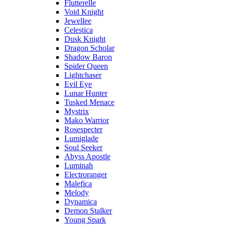
Flutterelle
Void Knight
Jewellee
Celestica
Dusk Knight
Dragon Scholar
Shadow Baron
Spider Queen
Lightchaser
Evil Eye
Lunar Hunter
Tusked Menace
Mystrix
Mako Warrior
Rosespecter
Lumiglade
Soul Seeker
Abyss Apostle
Luminah
Electroranger
Malefica
Melody
Dynamica
Demon Stalker
Young Spark