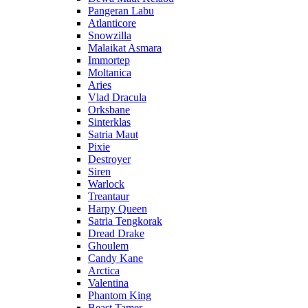
Pangeran Labu
Atlanticore
Snowzilla
Malaikat Asmara
Immortep
Moltanica
Aries
Vlad Dracula
Orksbane
Sinterklas
Satria Maut
Pixie
Destroyer
Siren
Warlock
Treantaur
Harpy Queen
Satria Tengkorak
Dread Drake
Ghoulem
Candy Kane
Arctica
Valentina
Phantom King
Beast Tamer