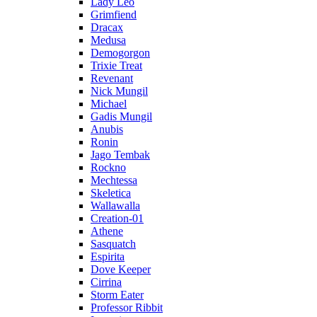
Lady Leo
Grimfiend
Dracax
Medusa
Demogorgon
Trixie Treat
Revenant
Nick Mungil
Michael
Gadis Mungil
Anubis
Ronin
Jago Tembak
Rockno
Mechtessa
Skeletica
Wallawalla
Creation-01
Athene
Sasquatch
Espirita
Dove Keeper
Cirrina
Storm Eater
Professor Ribbit