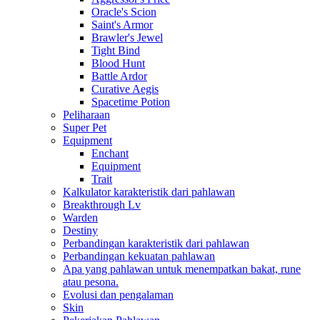
Oracle's Scion
Saint's Armor
Brawler's Jewel
Tight Bind
Blood Hunt
Battle Ardor
Curative Aegis
Spacetime Potion
Peliharaan
Super Pet
Equipment
Enchant
Equipment
Trait
Kalkulator karakteristik dari pahlawan
Breakthrough Lv
Warden
Destiny
Perbandingan karakteristik dari pahlawan
Perbandingan kekuatan pahlawan
Apa yang pahlawan untuk menempatkan bakat, rune
atau pesona.
Evolusi dan pengalaman
Skin