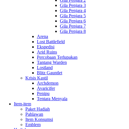
Gila Penjara 2
Gila Penjara 3
Gila Penjara 4
Gila Penjara 5
Gila Penjara 6
Gila Penjara 7
Gila Penjara 8
Arena
Lost Battlefield
Ekspedisi
Arid Ruins
Percobaan Terlupakan
Tantang Warden
Lostland
Blitz Gauntlet
Krisis Kastil
Archdemon
Avaricifer
Penipu
Tentara Menyala
Item-item
Paket Hadiah
Pahlawan
Item Konsumsi
Emblem