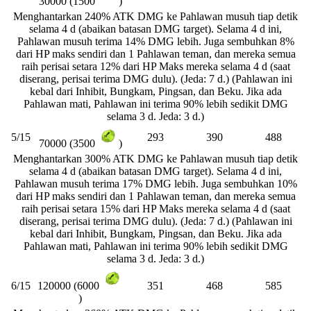
30000 (1500
)
Menghantarkan 240% ATK DMG ke Pahlawan musuh tiap detik
selama 4 d (abaikan batasan DMG target). Selama 4 d ini,
Pahlawan musuh terima 14% DMG lebih. Juga sembuhkan 8%
dari HP maks sendiri dan 1 Pahlawan teman, dan mereka semua
raih perisai setara 12% dari HP Maks mereka selama 4 d (saat
diserang, perisai terima DMG dulu). (Jeda: 7 d.) (Pahlawan ini
kebal dari Inhibit, Bungkam, Pingsan, dan Beku. Jika ada
Pahlawan mati, Pahlawan ini terima 90% lebih sedikit DMG
selama 3 d. Jeda: 3 d.)
5/15
293
390
488
70000 (3500
)
Menghantarkan 300% ATK DMG ke Pahlawan musuh tiap detik
selama 4 d (abaikan batasan DMG target). Selama 4 d ini,
Pahlawan musuh terima 17% DMG lebih. Juga sembuhkan 10%
dari HP maks sendiri dan 1 Pahlawan teman, dan mereka semua
raih perisai setara 15% dari HP Maks mereka selama 4 d (saat
diserang, perisai terima DMG dulu). (Jeda: 7 d.) (Pahlawan ini
kebal dari Inhibit, Bungkam, Pingsan, dan Beku. Jika ada
Pahlawan mati, Pahlawan ini terima 90% lebih sedikit DMG
selama 3 d. Jeda: 3 d.)
6/15
351
468
585
120000 (6000
)