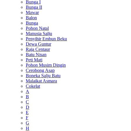
Bunga I
Bunga II
Mawar
Balon
Bunga
Pohon Natal
Manusia Salju
Penyihir Embun Beku
Dewa Guntur
Raja Centaur
Batu Nisan
Peti Mati
Pohon Musim Dingin
Cerobong Asap
Boneka Salju Batu
Malaikat Asmara
Cokelat
A
B
C
D
E
F
G
H