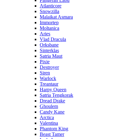
Pangeran Labu
Atlanticore
Snowzilla
Malaikat Asmara
Immortep
Moltanica
Aries
Vlad Dracula
Orksbane
Sinterklas
Satria Maut
Pixie
Destroyer
Siren
Warlock
Treantaur
Harpy Queen
Satria Tengkorak
Dread Drake
Ghoulem
Candy Kane
Arctica
Valentina
Phantom King
Beast Tamer