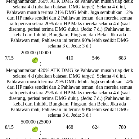
Menghantarkan 360% ATK DMG ke Pahlawan musuh tiap detik
selama 4 d (abaikan batasan DMG target). Selama 4 d ini,
Pahlawan musuh terima 21% DMG lebih. Juga sembuhkan 12%
dari HP maks sendiri dan 2 Pahlawan teman, dan mereka semua
raih perisai setara 20% dari HP Maks mereka selama 4 d (saat
diserang, perisai terima DMG dulu). (Jeda: 7 d.) (Pahlawan ini
kebal dari Inhibit, Bungkam, Pingsan, dan Beku. Jika ada
Pahlawan mati, Pahlawan ini terima 90% lebih sedikit DMG
selama 3 d. Jeda: 3 d.)
200000 (10000
7/15
410
546
683
)
Menghantarkan 420% ATK DMG ke Pahlawan musuh tiap detik
selama 4 d (abaikan batasan DMG target). Selama 4 d ini,
Pahlawan musuh terima 25% DMG lebih. Juga sembuhkan 14%
dari HP maks sendiri dan 2 Pahlawan teman, dan mereka semua
raih perisai setara 25% dari HP Maks mereka selama 4 d (saat
diserang, perisai terima DMG dulu). (Jeda: 7 d.) (Pahlawan ini
kebal dari Inhibit, Bungkam, Pingsan, dan Beku. Jika ada
Pahlawan mati, Pahlawan ini terima 90% lebih sedikit DMG
selama 3 d. Jeda: 3 d.)
500000 (25000
8/15
468
624
780
)