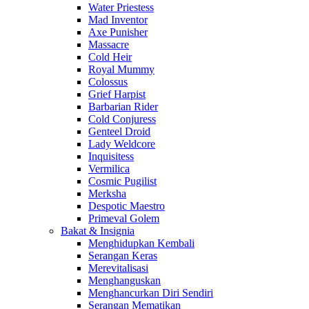
Water Priestess
Mad Inventor
Axe Punisher
Massacre
Cold Heir
Royal Mummy
Colossus
Grief Harpist
Barbarian Rider
Cold Conjuress
Genteel Droid
Lady Weldcore
Inquisitess
Vermilica
Cosmic Pugilist
Merksha
Despotic Maestro
Primeval Golem
Bakat & Insignia
Menghidupkan Kembali
Serangan Keras
Merevitalisasi
Menghanguskan
Menghancurkan Diri Sendiri
Serangan Mematikan