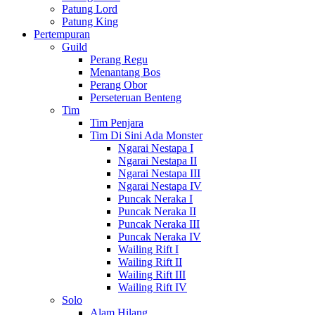
Patung Lord
Patung King
Pertempuran
Guild
Perang Regu
Menantang Bos
Perang Obor
Perseteruan Benteng
Tim
Tim Penjara
Tim Di Sini Ada Monster
Ngarai Nestapa I
Ngarai Nestapa II
Ngarai Nestapa III
Ngarai Nestapa IV
Puncak Neraka I
Puncak Neraka II
Puncak Neraka III
Puncak Neraka IV
Wailing Rift I
Wailing Rift II
Wailing Rift III
Wailing Rift IV
Solo
Alam Hilang