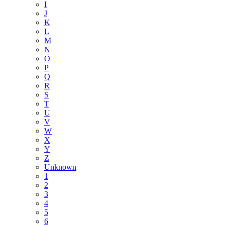
I
J
K
L
M
N
O
P
Q
R
S
T
U
V
W
X
Y
Z
Unknown
1
2
3
4
5
6