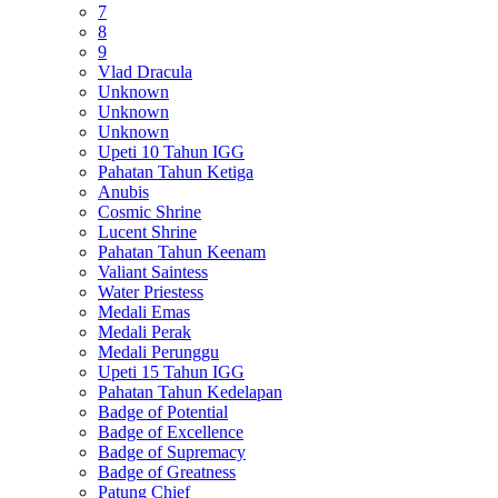
7
8
9
Vlad Dracula
Unknown
Unknown
Unknown
Upeti 10 Tahun IGG
Pahatan Tahun Ketiga
Anubis
Cosmic Shrine
Lucent Shrine
Pahatan Tahun Keenam
Valiant Saintess
Water Priestess
Medali Emas
Medali Perak
Medali Perunggu
Upeti 15 Tahun IGG
Pahatan Tahun Kedelapan
Badge of Potential
Badge of Excellence
Badge of Supremacy
Badge of Greatness
Patung Chief