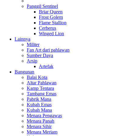
Panggil Sentinel
Briar Queen
Frost Golem
Flame Stallion
Cerberus
Winged Lion
Lainnya
Militer
Fan Art dari pahlawan
Sumber Daya
Arsip
Artefak
Bangunan
Balai Kota
Altar Pahlawan
Kamp Tentara
Tambang Emas
Pabrik Mana
Kubah Emas
Kubah Mana
Menara Pengawas
Menara Panah
Menara Sihir
Menara Meriam