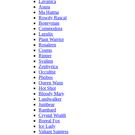
Lavanica
Asura
Ma Hatma
Rowdy Rascal
Bogeyman
Commodora
Lazulix
Plant Warrior
Rosaleen
Cosmo
Ripper
Svalinn
Zephyrica
Occultist
Phobos
Queen Wasp
Hot Shot
Bloody Mary
Landwalker
Jumbear
Rambard
Crystal Wraith
Boreal Fox
Ice Lady
Valiant Saintess