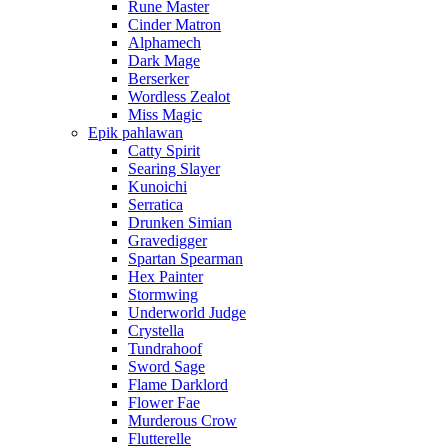
Rune Master
Cinder Matron
Alphamech
Dark Mage
Berserker
Wordless Zealot
Miss Magic
Epik pahlawan
Catty Spirit
Searing Slayer
Kunoichi
Serratica
Drunken Simian
Gravedigger
Spartan Spearman
Hex Painter
Stormwing
Underworld Judge
Crystella
Tundrahoof
Sword Sage
Flame Darklord
Flower Fae
Murderous Crow
Flutterelle