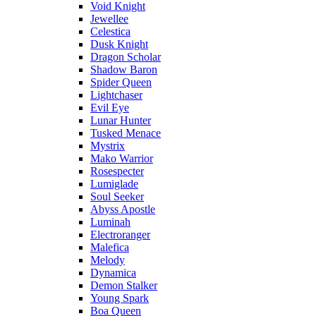
Void Knight
Jewellee
Celestica
Dusk Knight
Dragon Scholar
Shadow Baron
Spider Queen
Lightchaser
Evil Eye
Lunar Hunter
Tusked Menace
Mystrix
Mako Warrior
Rosespecter
Lumiglade
Soul Seeker
Abyss Apostle
Luminah
Electroranger
Malefica
Melody
Dynamica
Demon Stalker
Young Spark
Boa Queen