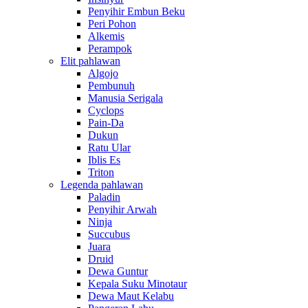
Penyihir Embun Beku
Peri Pohon
Alkemis
Perampok
Elit pahlawan
Algojo
Pembunuh
Manusia Serigala
Cyclops
Pain-Da
Dukun
Ratu Ular
Iblis Es
Triton
Legenda pahlawan
Paladin
Penyihir Arwah
Ninja
Succubus
Juara
Druid
Dewa Guntur
Kepala Suku Minotaur
Dewa Maut Kelabu