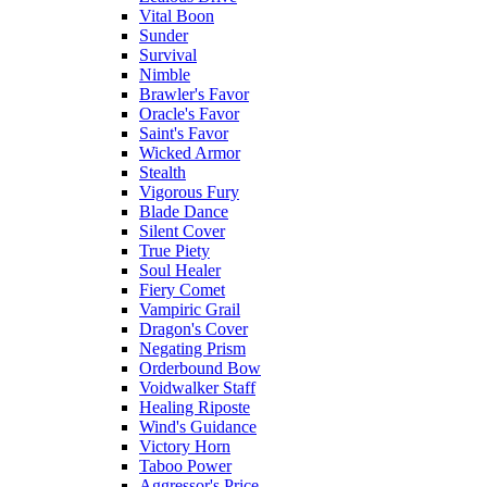
Vital Boon
Sunder
Survival
Nimble
Brawler's Favor
Oracle's Favor
Saint's Favor
Wicked Armor
Stealth
Vigorous Fury
Blade Dance
Silent Cover
True Piety
Soul Healer
Fiery Comet
Vampiric Grail
Dragon's Cover
Negating Prism
Orderbound Bow
Voidwalker Staff
Healing Riposte
Wind's Guidance
Victory Horn
Taboo Power
Aggressor's Price