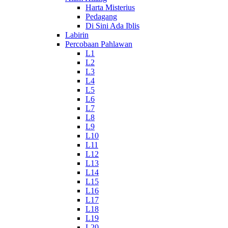
Harta Misterius
Pedagang
Di Sini Ada Iblis
Labirin
Percobaan Pahlawan
L1
L2
L3
L4
L5
L6
L7
L8
L9
L10
L11
L12
L13
L14
L15
L16
L17
L18
L19
L20