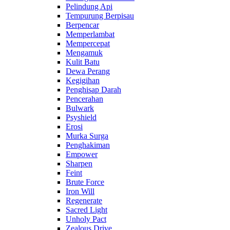
Pelindung Api
Tempurung Berpisau
Berpencar
Memperlambat
Mempercepat
Mengamuk
Kulit Batu
Dewa Perang
Kegigihan
Penghisap Darah
Pencerahan
Bulwark
Psyshield
Erosi
Murka Surga
Penghakiman
Empower
Sharpen
Feint
Brute Force
Iron Will
Regenerate
Sacred Light
Unholy Pact
Zealous Drive