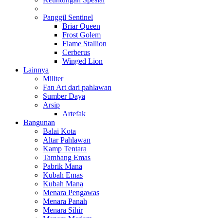
Panggil Sentinel
Briar Queen
Frost Golem
Flame Stallion
Cerberus
Winged Lion
Lainnya
Militer
Fan Art dari pahlawan
Sumber Daya
Arsip
Artefak
Bangunan
Balai Kota
Altar Pahlawan
Kamp Tentara
Tambang Emas
Pabrik Mana
Kubah Emas
Kubah Mana
Menara Pengawas
Menara Panah
Menara Sihir