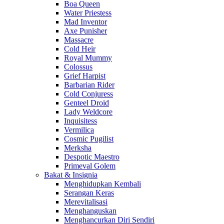
Boa Queen
Water Priestess
Mad Inventor
Axe Punisher
Massacre
Cold Heir
Royal Mummy
Colossus
Grief Harpist
Barbarian Rider
Cold Conjuress
Genteel Droid
Lady Weldcore
Inquisitess
Vermilica
Cosmic Pugilist
Merksha
Despotic Maestro
Primeval Golem
Bakat & Insignia
Menghidupkan Kembali
Serangan Keras
Merevitalisasi
Menghanguskan
Menghancurkan Diri Sendiri