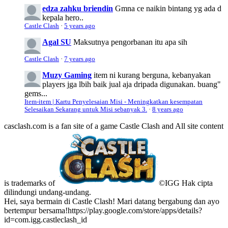
edza zahku briendin
Gmna ce naikin bintang yg ada d
kepala hero..
Castle Clash
·
5 years ago
Agal SU
Maksutnya pengorbanan itu apa sih
Castle Clash
·
7 years ago
Muzy Gaming
item ni kurang berguna, kebanyakan
players jga lbih baik jual aja dripada digunakan. buang"
gems...
Item-item | Kartu Penyelesaian Misi - Meningkatkan kesempatan
Selesaikan Sekarang untuk Misi sebanyak 3.
·
8 years ago
casclash.com is a fan site of a game Castle Clash and All site content
is trademarks of
©IGG Hak cipta
dilindungi undang-undang.
Hei, saya bermain di Castle Clash! Mari datang bergabung dan ayo
bertempur bersama!https://play.google.com/store/apps/details?
id=com.igg.castleclash_id