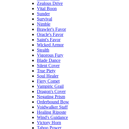
Zealous Drive
Vital Boon
Sunder
Survival
Nimble
Brawler's Favor
Oracle's Favor
Saint's Favor
Wicked Armor
Stealth
Vigorous Fury
Blade Dance
Silent Cover
True Piety
Soul Healer
Fiery Comet
Vampiric Grail
Dragon's Cover
Negating Prism
Orderbound Bow
Voidwalker Staff
Healing Riposte
Wind's Guidance
Victory Horn
Taboo Power