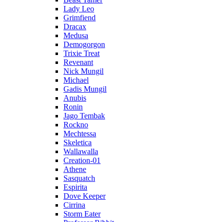
Lady Leo
Grimfiend
Dracax
Medusa
Demogorgon
Trixie Treat
Revenant
Nick Mungil
Michael
Gadis Mungil
Anubis
Ronin
Jago Tembak
Rockno
Mechtessa
Skeletica
Wallawalla
Creation-01
Athene
Sasquatch
Espirita
Dove Keeper
Cirrina
Storm Eater