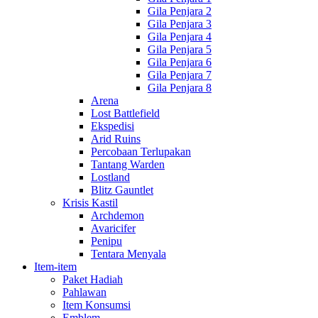
Gila Penjara 2
Gila Penjara 3
Gila Penjara 4
Gila Penjara 5
Gila Penjara 6
Gila Penjara 7
Gila Penjara 8
Arena
Lost Battlefield
Ekspedisi
Arid Ruins
Percobaan Terlupakan
Tantang Warden
Lostland
Blitz Gauntlet
Krisis Kastil
Archdemon
Avaricifer
Penipu
Tentara Menyala
Item-item
Paket Hadiah
Pahlawan
Item Konsumsi
Emblem