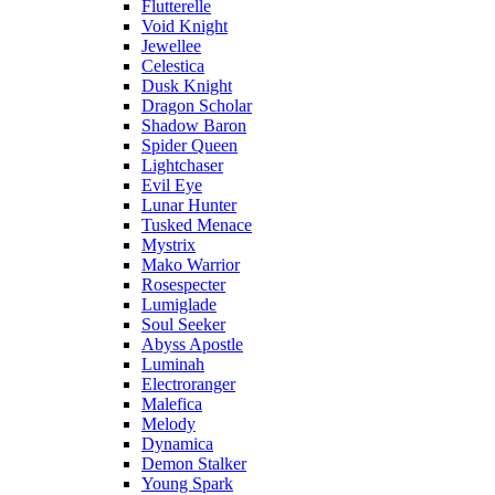
Flutterelle
Void Knight
Jewellee
Celestica
Dusk Knight
Dragon Scholar
Shadow Baron
Spider Queen
Lightchaser
Evil Eye
Lunar Hunter
Tusked Menace
Mystrix
Mako Warrior
Rosespecter
Lumiglade
Soul Seeker
Abyss Apostle
Luminah
Electroranger
Malefica
Melody
Dynamica
Demon Stalker
Young Spark