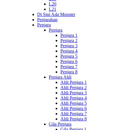
L20
L21
Di Sini Ada Monster
Penjarahan
Penjara
Penjara
Penjara 1
Penjara 2
Penjara 3
Penjara 4
Penjara 5
Penjara 6
Penjara 7
Penjara 8
Penjara Ahli
Ahli Penjara 1
Ahli Penjara 2
Ahli Penjara 3
Ahli Penjara 4
Ahli Penjara 5
Ahli Penjara 6
Ahli Penjara 7
Ahli Penjara 8
Gila Penjara
Gila Penjara 1