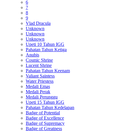
6
7
8
9
Vlad Dracula
Unknown
Unknown
Unknown
Upeti 10 Tahun IGG
Pahatan Tahun Ketiga
Anubis
Cosmic Shrine
Lucent Shrine
Pahatan Tahun Keenam
Valiant Saintess
Water Priestess
Medali Emas
Medali Perak
Medali Perunggu
Upeti 15 Tahun IGG
Pahatan Tahun Kedelapan
Badge of Potential
Badge of Excellence
Badge of Supremacy
Badge of Greatness