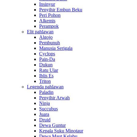
Insinyur
Penyihir Embun Beku
Peri Pohon
Alkemis
Perampok
Elit pahlawan
Algojo
Pembunuh
Manusia Serigala
Cyclops
Pain-Da
Dukun
Ratu Ular
Iblis Es
Triton
Legenda pahlawan
Paladin
Penyihir Arwah
Ninja
Succubus
Juara
Druid
Dewa Guntur
Kepala Suku Minotaur
Dewa Maut Kelabu