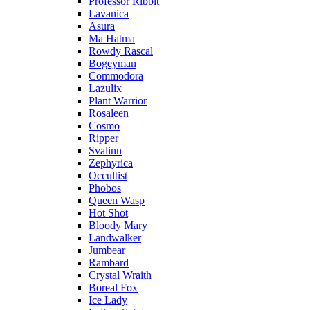
Professor Ribbit
Lavanica
Asura
Ma Hatma
Rowdy Rascal
Bogeyman
Commodora
Lazulix
Plant Warrior
Rosaleen
Cosmo
Ripper
Svalinn
Zephyrica
Occultist
Phobos
Queen Wasp
Hot Shot
Bloody Mary
Landwalker
Jumbear
Rambard
Crystal Wraith
Boreal Fox
Ice Lady