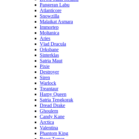
Pangeran Labu
Atlanticore
Snowzilla
Malaikat Asmara
Immortep
Moltanica
Aries
Vlad Dracula
Orksbane
Sinterklas
Satria Maut
Pixie
Destroyer
Siren
Warlock
Treantaur
Harpy Queen
Satria Tengkorak
Dread Drake
Ghoulem
Candy Kane
Arctica
Valentina
Phantom King
Beast Tamer