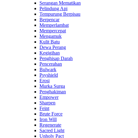
Serangan Mematikan
Pelindung Api
Tempurung Berpisau
Berpencar
Memperlambat
Mempercepat
Mengamuk
Kulit Batu
Dewa Perang
Kegigihan
Penghisap Darah
Pencerahan
Bulwark
Psyshield
Erosi
Murka Surga
Penghakiman
Empower
Sharpen
Feint
Brute Force
Iron Will
Regenerate
Sacred Light
Unholy Pact