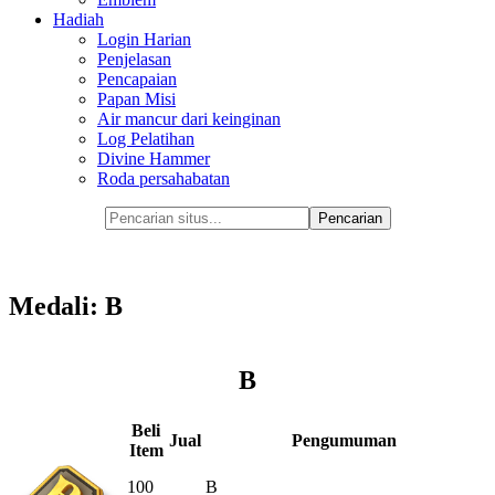
Hadiah
Login Harian
Penjelasan
Pencapaian
Papan Misi
Air mancur dari keinginan
Log Pelatihan
Divine Hammer
Roda persahabatan
Medali: B
B
Beli
Jual
Pengumuman
Item
100
B