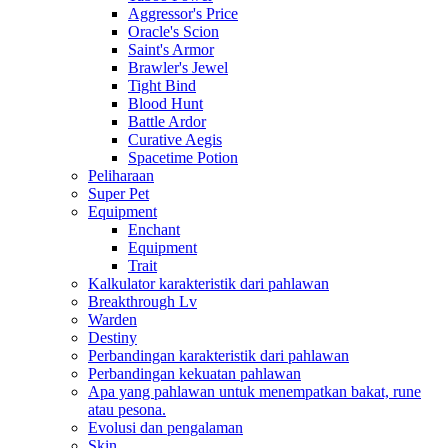
Aggressor's Price
Oracle's Scion
Saint's Armor
Brawler's Jewel
Tight Bind
Blood Hunt
Battle Ardor
Curative Aegis
Spacetime Potion
Peliharaan
Super Pet
Equipment
Enchant
Equipment
Trait
Kalkulator karakteristik dari pahlawan
Breakthrough Lv
Warden
Destiny
Perbandingan karakteristik dari pahlawan
Perbandingan kekuatan pahlawan
Apa yang pahlawan untuk menempatkan bakat, rune
atau pesona.
Evolusi dan pengalaman
Skin