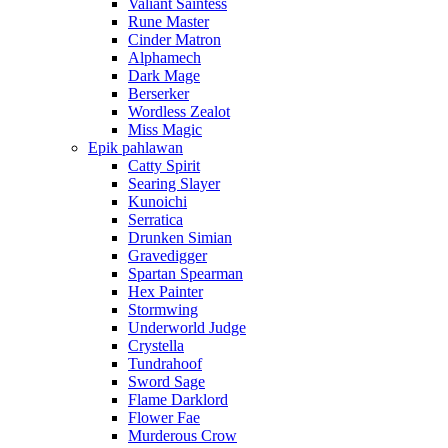
Valiant Saintess
Rune Master
Cinder Matron
Alphamech
Dark Mage
Berserker
Wordless Zealot
Miss Magic
Epik pahlawan
Catty Spirit
Searing Slayer
Kunoichi
Serratica
Drunken Simian
Gravedigger
Spartan Spearman
Hex Painter
Stormwing
Underworld Judge
Crystella
Tundrahoof
Sword Sage
Flame Darklord
Flower Fae
Murderous Crow