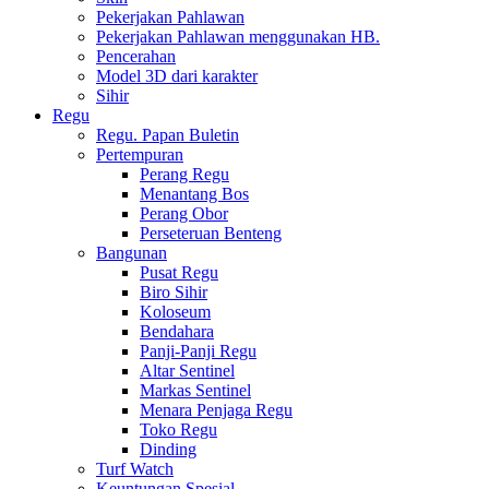
Pekerjakan Pahlawan
Pekerjakan Pahlawan menggunakan HB.
Pencerahan
Model 3D dari karakter
Sihir
Regu
Regu. Papan Buletin
Pertempuran
Perang Regu
Menantang Bos
Perang Obor
Perseteruan Benteng
Bangunan
Pusat Regu
Biro Sihir
Koloseum
Bendahara
Panji-Panji Regu
Altar Sentinel
Markas Sentinel
Menara Penjaga Regu
Toko Regu
Dinding
Turf Watch
Keuntungan Spesial