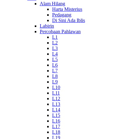
Alam Hilang
Harta Misterius
Pedagang
Di Sini Ada Iblis
Labirin
Percobaan Pahlawan
L1
L2
L3
L4
L5
L6
L7
L8
L9
L10
L11
L12
L13
L14
L15
L16
L17
L18
L19