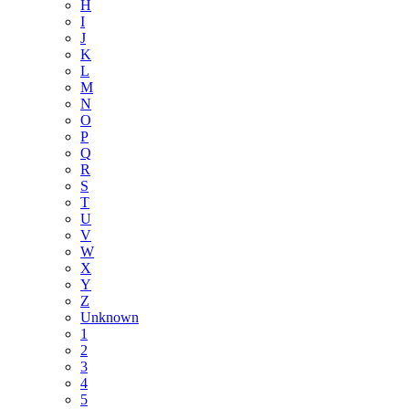
H
I
J
K
L
M
N
O
P
Q
R
S
T
U
V
W
X
Y
Z
Unknown
1
2
3
4
5