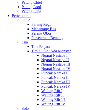
Patung Chief
Patung Lord
Patung King
Pertempuran
Guild
Perang Regu
Menantang Bos
Perang Obor
Perseteruan Benteng
Tim
Tim Penjara
Tim Di Sini Ada Monster
Ngarai Nestapa I
Ngarai Nestapa II
Ngarai Nestapa III
Ngarai Nestapa IV
Puncak Neraka I
Puncak Neraka II
Puncak Neraka III
Puncak Neraka IV
Wailing Rift I
Wailing Rift II
Wailing Rift III
Wailing Rift IV
Solo