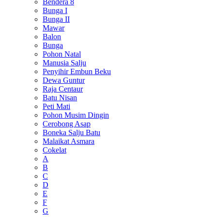
Bendera 8
Bunga I
Bunga II
Mawar
Balon
Bunga
Pohon Natal
Manusia Salju
Penyihir Embun Beku
Dewa Guntur
Raja Centaur
Batu Nisan
Peti Mati
Pohon Musim Dingin
Cerobong Asap
Boneka Salju Batu
Malaikat Asmara
Cokelat
A
B
C
D
E
F
G