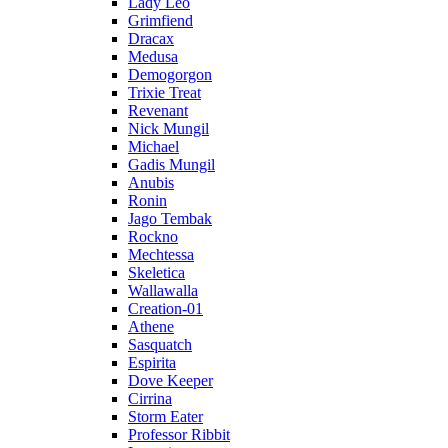
Lady Leo
Grimfiend
Dracax
Medusa
Demogorgon
Trixie Treat
Revenant
Nick Mungil
Michael
Gadis Mungil
Anubis
Ronin
Jago Tembak
Rockno
Mechtessa
Skeletica
Wallawalla
Creation-01
Athene
Sasquatch
Espirita
Dove Keeper
Cirrina
Storm Eater
Professor Ribbit