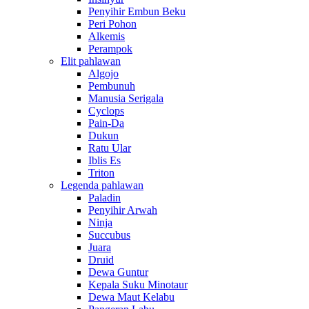
Penyihir Embun Beku
Peri Pohon
Alkemis
Perampok
Elit pahlawan
Algojo
Pembunuh
Manusia Serigala
Cyclops
Pain-Da
Dukun
Ratu Ular
Iblis Es
Triton
Legenda pahlawan
Paladin
Penyihir Arwah
Ninja
Succubus
Juara
Druid
Dewa Guntur
Kepala Suku Minotaur
Dewa Maut Kelabu