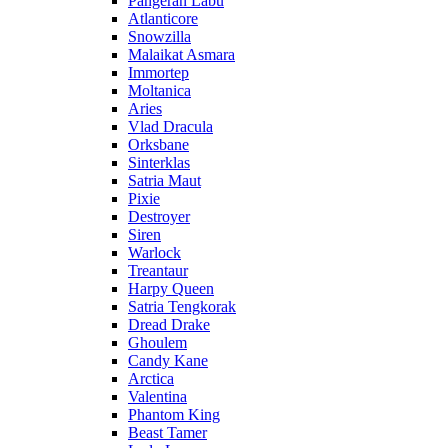
Pangeran Labu
Atlanticore
Snowzilla
Malaikat Asmara
Immortep
Moltanica
Aries
Vlad Dracula
Orksbane
Sinterklas
Satria Maut
Pixie
Destroyer
Siren
Warlock
Treantaur
Harpy Queen
Satria Tengkorak
Dread Drake
Ghoulem
Candy Kane
Arctica
Valentina
Phantom King
Beast Tamer