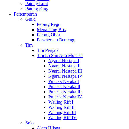
Patung Lord
Patung King
Pertempuran
Guild
Perang Regu
Menantang Bos
Perang Obor
Perseteruan Benteng
Tim
Tim Penjara
Tim Di Sini Ada Monster
Ngarai Nestapa I
Ngarai Nestapa II
Ngarai Nestapa III
Ngarai Nestapa IV
Puncak Neraka I
Puncak Neraka II
Puncak Neraka III
Puncak Neraka IV
Wailing Rift I
Wailing Rift II
Wailing Rift III
Wailing Rift IV
Solo
Alam Hilang