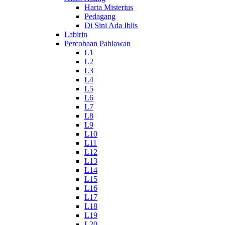
Harta Misterius
Pedagang
Di Sini Ada Iblis
Labirin
Percobaan Pahlawan
L1
L2
L3
L4
L5
L6
L7
L8
L9
L10
L11
L12
L13
L14
L15
L16
L17
L18
L19
L20