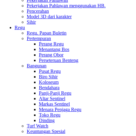
Pekerjakan Pahlawan
Pekerjakan Pahlawan menggunakan HB.
Pencerahan
Model 3D dari karakter
Sihir
Regu
Regu. Papan Buletin
Pertempuran
Perang Regu
Menantang Bos
Perang Obor
Perseteruan Benteng
Bangunan
Pusat Regu
Biro Sihir
Koloseum
Bendahara
Panji-Panji Regu
Altar Sentinel
Markas Sentinel
Menara Penjaga Regu
Toko Regu
Dinding
Turf Watch
Keuntungan Spesial