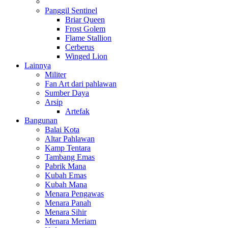
Panggil Sentinel
Briar Queen
Frost Golem
Flame Stallion
Cerberus
Winged Lion
Lainnya
Militer
Fan Art dari pahlawan
Sumber Daya
Arsip
Artefak
Bangunan
Balai Kota
Altar Pahlawan
Kamp Tentara
Tambang Emas
Pabrik Mana
Kubah Emas
Kubah Mana
Menara Pengawas
Menara Panah
Menara Sihir
Menara Meriam