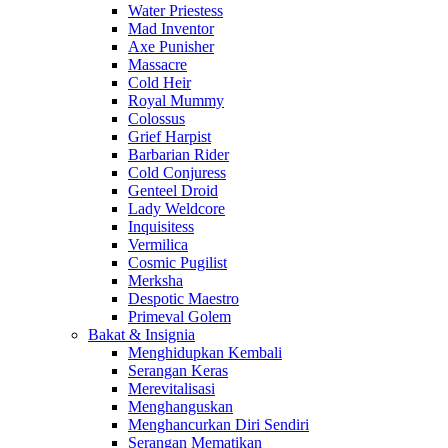
Water Priestess
Mad Inventor
Axe Punisher
Massacre
Cold Heir
Royal Mummy
Colossus
Grief Harpist
Barbarian Rider
Cold Conjuress
Genteel Droid
Lady Weldcore
Inquisitess
Vermilica
Cosmic Pugilist
Merksha
Despotic Maestro
Primeval Golem
Bakat & Insignia
Menghidupkan Kembali
Serangan Keras
Merevitalisasi
Menghanguskan
Menghancurkan Diri Sendiri
Serangan Mematikan