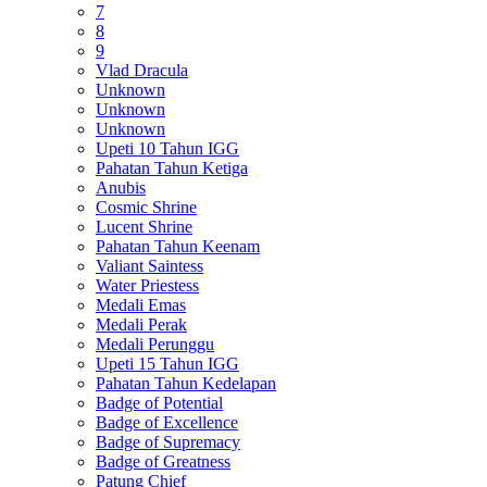
7
8
9
Vlad Dracula
Unknown
Unknown
Unknown
Upeti 10 Tahun IGG
Pahatan Tahun Ketiga
Anubis
Cosmic Shrine
Lucent Shrine
Pahatan Tahun Keenam
Valiant Saintess
Water Priestess
Medali Emas
Medali Perak
Medali Perunggu
Upeti 15 Tahun IGG
Pahatan Tahun Kedelapan
Badge of Potential
Badge of Excellence
Badge of Supremacy
Badge of Greatness
Patung Chief