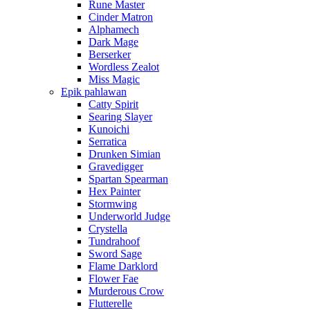
Rune Master
Cinder Matron
Alphamech
Dark Mage
Berserker
Wordless Zealot
Miss Magic
Epik pahlawan
Catty Spirit
Searing Slayer
Kunoichi
Serratica
Drunken Simian
Gravedigger
Spartan Spearman
Hex Painter
Stormwing
Underworld Judge
Crystella
Tundrahoof
Sword Sage
Flame Darklord
Flower Fae
Murderous Crow
Flutterelle