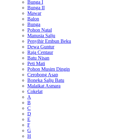
Bunga I
Bunga II
Mawar
Balon
Bunga
Pohon Natal
Manusia Salju
Penyihir Embun Beku
Dewa Guntur
Raja Centaur
Batu Nisan
Peti Mati
Pohon Musim Dingin
Cerobong Asap
Boneka Salju Batu
Malaikat Asmara
Cokelat
A
B
C
D
E
F
G
H