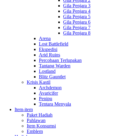
Gila Penjara 2
Gila Penjara 3
Gila Penjara 4
Gila Penjara 5
Gila Penjara 6
Gila Penjara 7
Gila Penjara 8
Arena
Lost Battlefield
Ekspedisi
Arid Ruins
Percobaan Terlupakan
Tantang Warden
Lostland
Blitz Gauntlet
Krisis Kastil
Archdemon
Avaricifer
Penipu
Tentara Menyala
Item-item
Paket Hadiah
Pahlawan
Item Konsumsi
Emblem