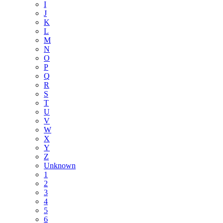
I
J
K
L
M
N
O
P
Q
R
S
T
U
V
W
X
Y
Z
Unknown
1
2
3
4
5
6