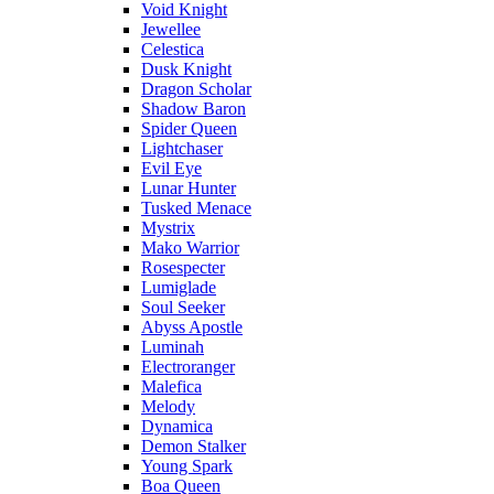
Void Knight
Jewellee
Celestica
Dusk Knight
Dragon Scholar
Shadow Baron
Spider Queen
Lightchaser
Evil Eye
Lunar Hunter
Tusked Menace
Mystrix
Mako Warrior
Rosespecter
Lumiglade
Soul Seeker
Abyss Apostle
Luminah
Electroranger
Malefica
Melody
Dynamica
Demon Stalker
Young Spark
Boa Queen