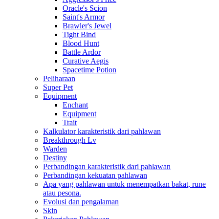
Oracle's Scion
Saint's Armor
Brawler's Jewel
Tight Bind
Blood Hunt
Battle Ardor
Curative Aegis
Spacetime Potion
Peliharaan
Super Pet
Equipment
Enchant
Equipment
Trait
Kalkulator karakteristik dari pahlawan
Breakthrough Lv
Warden
Destiny
Perbandingan karakteristik dari pahlawan
Perbandingan kekuatan pahlawan
Apa yang pahlawan untuk menempatkan bakat, rune
atau pesona.
Evolusi dan pengalaman
Skin