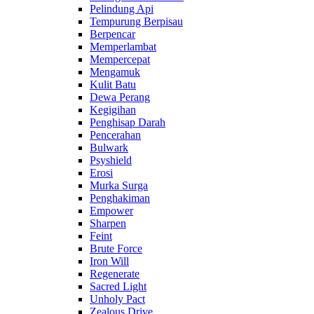
Pelindung Api
Tempurung Berpisau
Berpencar
Memperlambat
Mempercepat
Mengamuk
Kulit Batu
Dewa Perang
Kegigihan
Penghisap Darah
Pencerahan
Bulwark
Psyshield
Erosi
Murka Surga
Penghakiman
Empower
Sharpen
Feint
Brute Force
Iron Will
Regenerate
Sacred Light
Unholy Pact
Zealous Drive