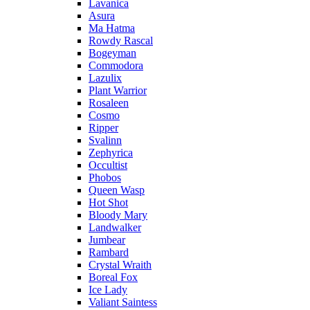
Lavanica
Asura
Ma Hatma
Rowdy Rascal
Bogeyman
Commodora
Lazulix
Plant Warrior
Rosaleen
Cosmo
Ripper
Svalinn
Zephyrica
Occultist
Phobos
Queen Wasp
Hot Shot
Bloody Mary
Landwalker
Jumbear
Rambard
Crystal Wraith
Boreal Fox
Ice Lady
Valiant Saintess