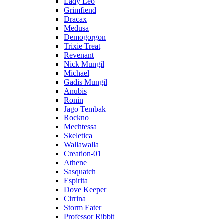
Lady Leo
Grimfiend
Dracax
Medusa
Demogorgon
Trixie Treat
Revenant
Nick Mungil
Michael
Gadis Mungil
Anubis
Ronin
Jago Tembak
Rockno
Mechtessa
Skeletica
Wallawalla
Creation-01
Athene
Sasquatch
Espirita
Dove Keeper
Cirrina
Storm Eater
Professor Ribbit