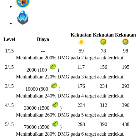
Kekuatan
Kekuatan
Kekuatan
Level
Biaya
1/15
---
59
78
98
Menimbulkan 200% DMG pada 2 target acak terdekat.
2/15
117
156
195
2000 (100
)
Menimbulkan 220% DMG pada 3 target acak terdekat.
3/15
176
234
293
10000 (500
)
Menimbulkan 240% DMG pada 4 target acak terdekat.
4/15
234
312
390
30000 (1500
)
Menimbulkan 260% DMG pada 5 target acak terdekat.
5/15
293
390
488
70000 (3500
)
Menimbulkan 280% DMG pada 6 target acak terdekat.