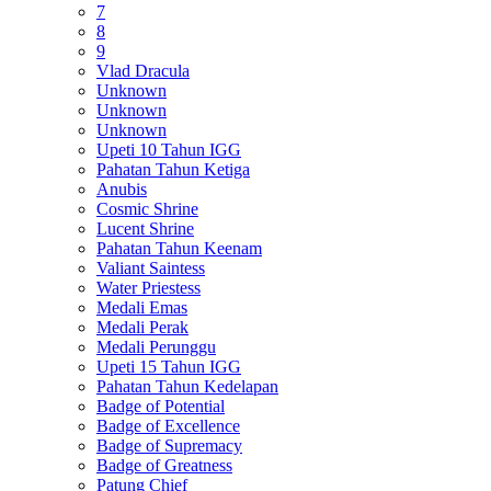
7
8
9
Vlad Dracula
Unknown
Unknown
Unknown
Upeti 10 Tahun IGG
Pahatan Tahun Ketiga
Anubis
Cosmic Shrine
Lucent Shrine
Pahatan Tahun Keenam
Valiant Saintess
Water Priestess
Medali Emas
Medali Perak
Medali Perunggu
Upeti 15 Tahun IGG
Pahatan Tahun Kedelapan
Badge of Potential
Badge of Excellence
Badge of Supremacy
Badge of Greatness
Patung Chief