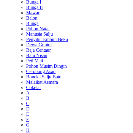
Bunga I
Bunga II
Mawar
Balon
Bunga
Pohon Natal
Manusia Salju
Penyihir Embun Beku
Dewa Guntur
Raja Centaur
Batu Nisan
Peti Mati
Pohon Musim Dingin
Cerobong Asap
Boneka Salju Batu
Malaikat Asmara
Cokelat
A
B
C
D
E
F
G
H