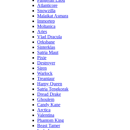
Pangeran Labu
Atlanticore
Snowzilla
Malaikat Asmara
Immortep
Moltanica
Aries
Vlad Dracula
Orksbane
Sinterklas
Satria Maut
Pixie
Destroyer
Siren
Warlock
Treantaur
Harpy Queen
Satria Tengkorak
Dread Drake
Ghoulem
Candy Kane
Arctica
Valentina
Phantom King
Beast Tamer