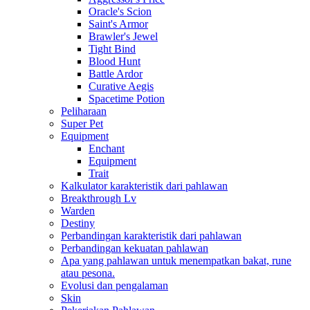
Oracle's Scion
Saint's Armor
Brawler's Jewel
Tight Bind
Blood Hunt
Battle Ardor
Curative Aegis
Spacetime Potion
Peliharaan
Super Pet
Equipment
Enchant
Equipment
Trait
Kalkulator karakteristik dari pahlawan
Breakthrough Lv
Warden
Destiny
Perbandingan karakteristik dari pahlawan
Perbandingan kekuatan pahlawan
Apa yang pahlawan untuk menempatkan bakat, rune
atau pesona.
Evolusi dan pengalaman
Skin