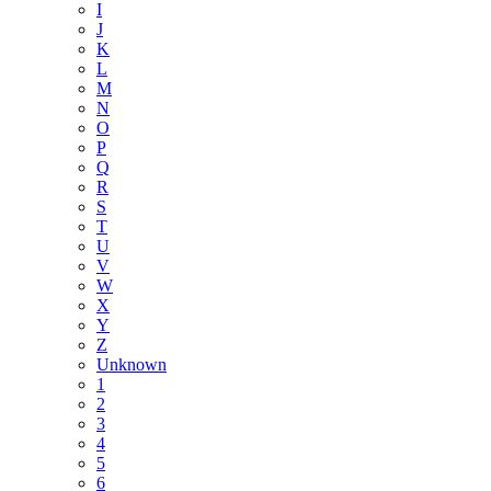
I
J
K
L
M
N
O
P
Q
R
S
T
U
V
W
X
Y
Z
Unknown
1
2
3
4
5
6