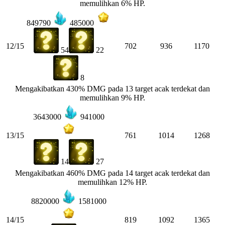
memulihkan 6% HP.
849790
485000
12/15
702
936
1170
54
22
8
Mengakibatkan 430% DMG pada 13 target acak terdekat dan
memulihkan 9% HP.
3643000
941000
13/15
761
1014
1268
14
27
Mengakibatkan 460% DMG pada 14 target acak terdekat dan
memulihkan 12% HP.
8820000
1581000
14/15
819
1092
1365