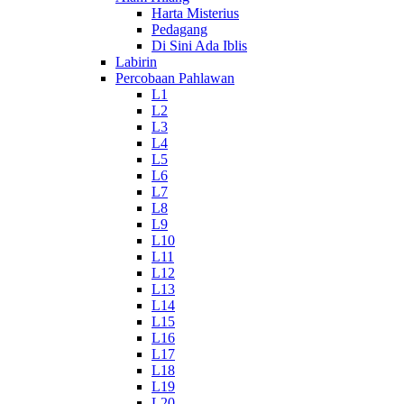
Harta Misterius
Pedagang
Di Sini Ada Iblis
Labirin
Percobaan Pahlawan
L1
L2
L3
L4
L5
L6
L7
L8
L9
L10
L11
L12
L13
L14
L15
L16
L17
L18
L19
L20