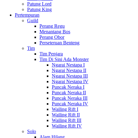
Patung Lord
Patung King
Pertempuran
Guild
Perang Regu
Menantang Bos
Perang Obor
Perseteruan Benteng
Tim
Tim Penjara
Tim Di Sini Ada Monster
Ngarai Nestapa I
Ngarai Nestapa II
Ngarai Nestapa III
Ngarai Nestapa IV
Puncak Neraka I
Puncak Neraka II
Puncak Neraka III
Puncak Neraka IV
Wailing Rift I
Wailing Rift II
Wailing Rift III
Wailing Rift IV
Solo
Alam Hilang