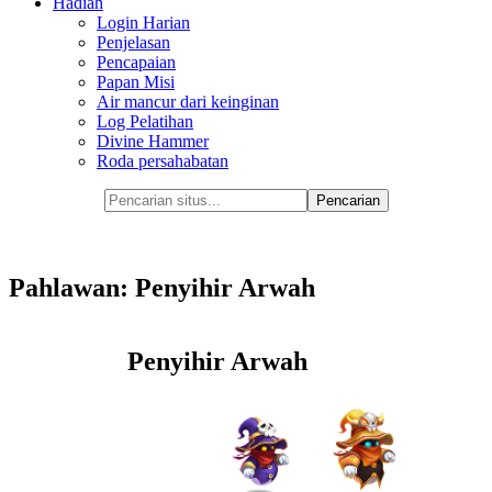
Hadiah
Login Harian
Penjelasan
Pencapaian
Papan Misi
Air mancur dari keinginan
Log Pelatihan
Divine Hammer
Roda persahabatan
Pahlawan: Penyihir Arwah
Penyihir Arwah