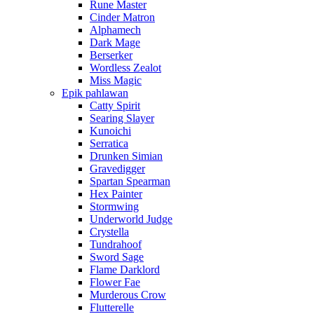
Rune Master
Cinder Matron
Alphamech
Dark Mage
Berserker
Wordless Zealot
Miss Magic
Epik pahlawan
Catty Spirit
Searing Slayer
Kunoichi
Serratica
Drunken Simian
Gravedigger
Spartan Spearman
Hex Painter
Stormwing
Underworld Judge
Crystella
Tundrahoof
Sword Sage
Flame Darklord
Flower Fae
Murderous Crow
Flutterelle