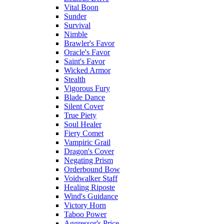
Vital Boon
Sunder
Survival
Nimble
Brawler's Favor
Oracle's Favor
Saint's Favor
Wicked Armor
Stealth
Vigorous Fury
Blade Dance
Silent Cover
True Piety
Soul Healer
Fiery Comet
Vampiric Grail
Dragon's Cover
Negating Prism
Orderbound Bow
Voidwalker Staff
Healing Riposte
Wind's Guidance
Victory Horn
Taboo Power
Aggressor's Price