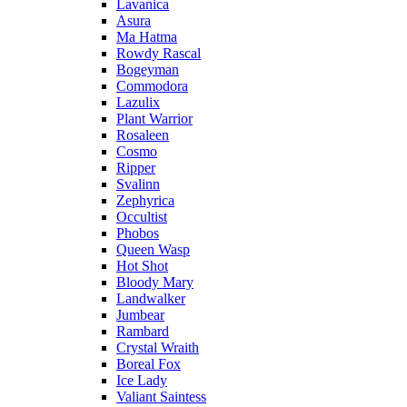
Lavanica
Asura
Ma Hatma
Rowdy Rascal
Bogeyman
Commodora
Lazulix
Plant Warrior
Rosaleen
Cosmo
Ripper
Svalinn
Zephyrica
Occultist
Phobos
Queen Wasp
Hot Shot
Bloody Mary
Landwalker
Jumbear
Rambard
Crystal Wraith
Boreal Fox
Ice Lady
Valiant Saintess