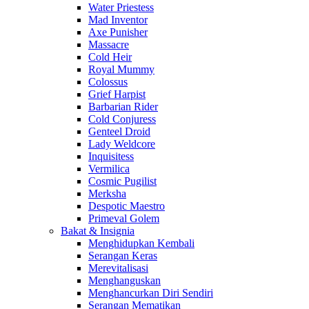
Water Priestess
Mad Inventor
Axe Punisher
Massacre
Cold Heir
Royal Mummy
Colossus
Grief Harpist
Barbarian Rider
Cold Conjuress
Genteel Droid
Lady Weldcore
Inquisitess
Vermilica
Cosmic Pugilist
Merksha
Despotic Maestro
Primeval Golem
Bakat & Insignia
Menghidupkan Kembali
Serangan Keras
Merevitalisasi
Menghanguskan
Menghancurkan Diri Sendiri
Serangan Mematikan