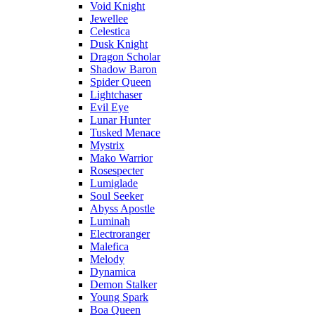
Void Knight
Jewellee
Celestica
Dusk Knight
Dragon Scholar
Shadow Baron
Spider Queen
Lightchaser
Evil Eye
Lunar Hunter
Tusked Menace
Mystrix
Mako Warrior
Rosespecter
Lumiglade
Soul Seeker
Abyss Apostle
Luminah
Electroranger
Malefica
Melody
Dynamica
Demon Stalker
Young Spark
Boa Queen