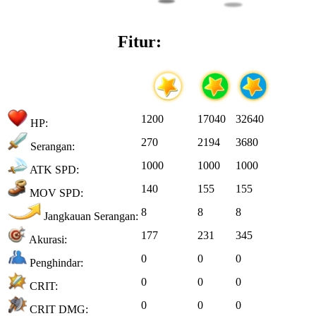
Fitur:
1200
17040
32640
HP:
270
2194
3680
Serangan:
1000
1000
1000
ATK SPD:
140
155
155
MOV SPD:
8
8
8
Jangkauan Serangan:
177
231
345
Akurasi:
0
0
0
Penghindar:
0
0
0
CRIT:
0
0
0
CRIT DMG: