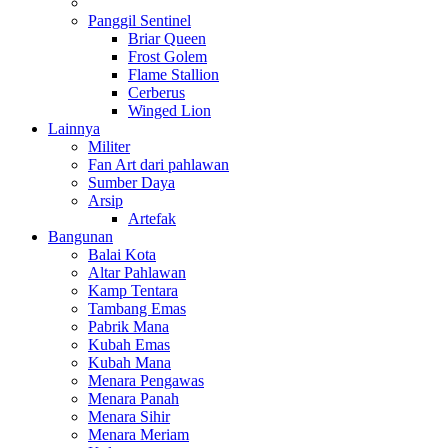
Panggil Sentinel
Briar Queen
Frost Golem
Flame Stallion
Cerberus
Winged Lion
Lainnya
Militer
Fan Art dari pahlawan
Sumber Daya
Arsip
Artefak
Bangunan
Balai Kota
Altar Pahlawan
Kamp Tentara
Tambang Emas
Pabrik Mana
Kubah Emas
Kubah Mana
Menara Pengawas
Menara Panah
Menara Sihir
Menara Meriam