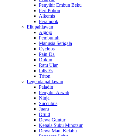
Penyihir Embun Beku
Peri Pohon
Alkemis
Perampok
Elit pahlawan
Algojo
Pembunuh
Manusia Serigala
Cyclops
Pain-Da
Dukun
Ratu Ular
Iblis Es
Triton
Legenda pahlawan
Paladin
Penyihir Arwah
Ninja
Succubus
Juara
Druid
Dewa Guntur
Kepala Suku Minotaur
Dewa Maut Kelabu