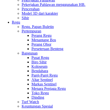
Pekerjakan Pahlawan
Pekerjakan Pahlawan menggunakan HB.
Pencerahan
Model 3D dari karakter
Sihir
Regu
Regu. Papan Buletin
Pertempuran
Perang Regu
Menantang Bos
Perang Obor
Perseteruan Benteng
Bangunan
Pusat Regu
Biro Sihir
Koloseum
Bendahara
Panji-Panji Regu
Altar Sentinel
Markas Sentinel
Menara Penjaga Regu
Toko Regu
Dinding
Turf Watch
Keuntungan Spesial