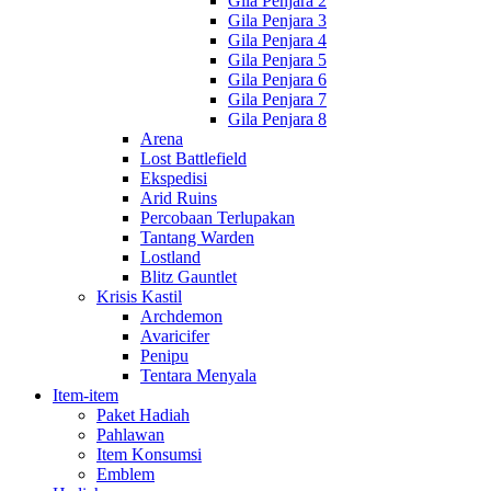
Gila Penjara 2
Gila Penjara 3
Gila Penjara 4
Gila Penjara 5
Gila Penjara 6
Gila Penjara 7
Gila Penjara 8
Arena
Lost Battlefield
Ekspedisi
Arid Ruins
Percobaan Terlupakan
Tantang Warden
Lostland
Blitz Gauntlet
Krisis Kastil
Archdemon
Avaricifer
Penipu
Tentara Menyala
Item-item
Paket Hadiah
Pahlawan
Item Konsumsi
Emblem