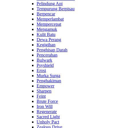
Pelindung Api
Tempurung Berpisau
Berpencar
Memperlambat
Mempercepat
Mengamuk
Kulit Batu
Dewa Perang
Kegigihan
Penghisap Darah
Pencerahan
Bulwark
Psyshield
Erosi
Murka Surga
Penghakiman
Empower
Sharpen
Feint
Brute Force
Iron Will
Regenerate
Sacred Light
Unholy Pact
Zealous Drive