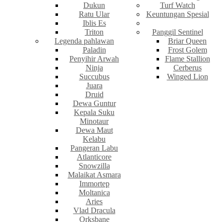
Dukun
Turf Watch
Ratu Ular
Keuntungan Spesial
Iblis Es
Triton
Panggil Sentinel
Legenda pahlawan
Briar Queen
Paladin
Frost Golem
Penyihir Arwah
Flame Stallion
Ninja
Cerberus
Succubus
Winged Lion
Juara
Druid
Dewa Guntur
Kepala Suku
Minotaur
Dewa Maut
Kelabu
Pangeran Labu
Atlanticore
Snowzilla
Malaikat Asmara
Immortep
Moltanica
Aries
Vlad Dracula
Orksbane