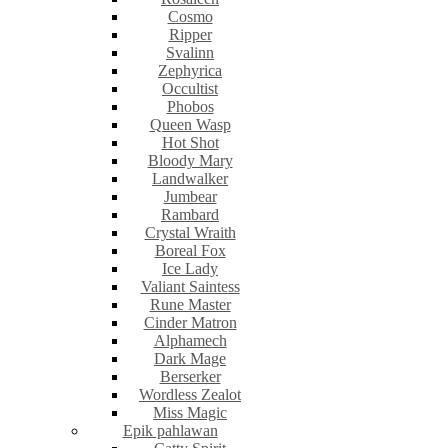
Cosmo
Ripper
Svalinn
Zephyrica
Occultist
Phobos
Queen Wasp
Hot Shot
Bloody Mary
Landwalker
Jumbear
Rambard
Crystal Wraith
Boreal Fox
Ice Lady
Valiant Saintess
Rune Master
Cinder Matron
Alphamech
Dark Mage
Berserker
Wordless Zealot
Miss Magic
Epik pahlawan