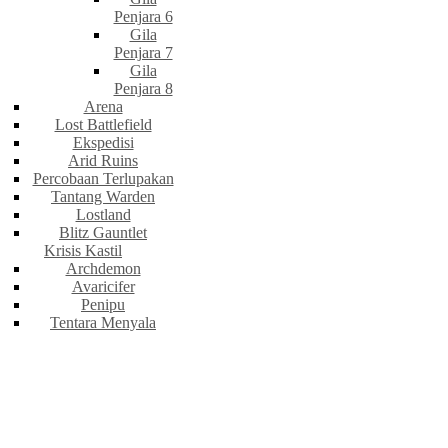
Penjara 6
Gila
Penjara 7
Gila
Penjara 8
Arena
Lost Battlefield
Ekspedisi
Arid Ruins
Percobaan Terlupakan
Tantang Warden
Lostland
Blitz Gauntlet
Krisis Kastil
Archdemon
Avaricifer
Penipu
Tentara Menyala