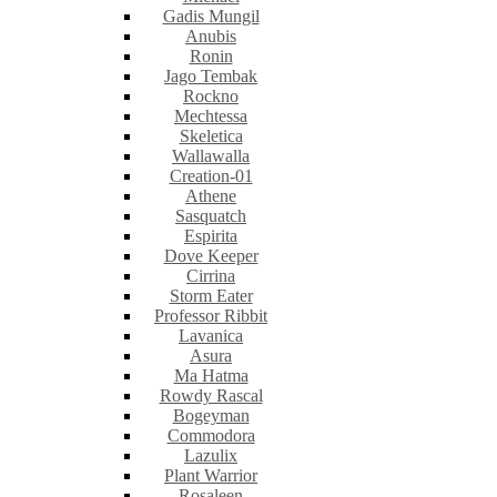
Gadis Mungil
Anubis
Ronin
Jago Tembak
Rockno
Mechtessa
Skeletica
Wallawalla
Creation-01
Athene
Sasquatch
Espirita
Dove Keeper
Cirrina
Storm Eater
Professor Ribbit
Lavanica
Asura
Ma Hatma
Rowdy Rascal
Bogeyman
Commodora
Lazulix
Plant Warrior
Rosaleen