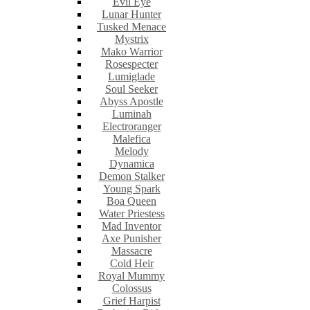
Evil Eye
Lunar Hunter
Tusked Menace
Mystrix
Mako Warrior
Rosespecter
Lumiglade
Soul Seeker
Abyss Apostle
Luminah
Electroranger
Malefica
Melody
Dynamica
Demon Stalker
Young Spark
Boa Queen
Water Priestess
Mad Inventor
Axe Punisher
Massacre
Cold Heir
Royal Mummy
Colossus
Grief Harpist