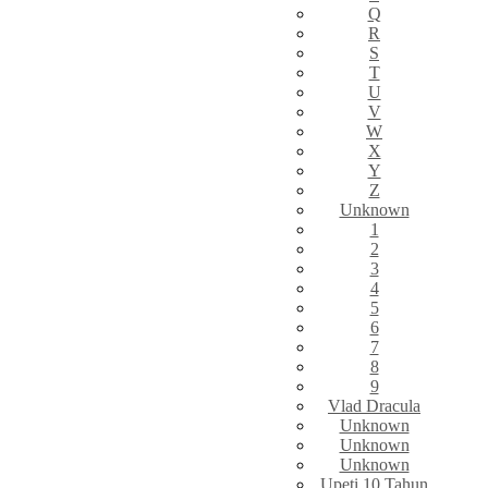
Q
R
S
T
U
V
W
X
Y
Z
Unknown
1
2
3
4
5
6
7
8
9
Vlad Dracula
Unknown
Unknown
Unknown
Upeti 10 Tahun