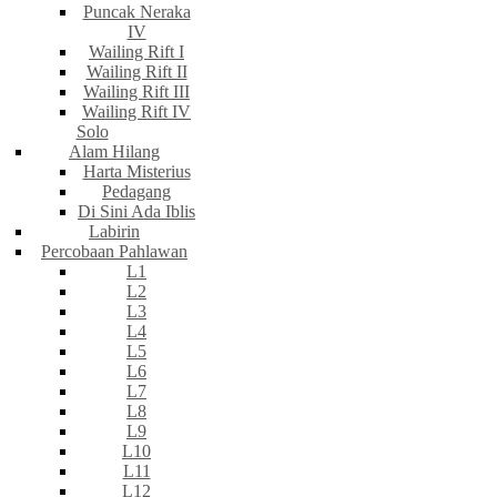
Puncak Neraka
IV
Wailing Rift I
Wailing Rift II
Wailing Rift III
Wailing Rift IV
Solo
Alam Hilang
Harta Misterius
Pedagang
Di Sini Ada Iblis
Labirin
Percobaan Pahlawan
L1
L2
L3
L4
L5
L6
L7
L8
L9
L10
L11
L12