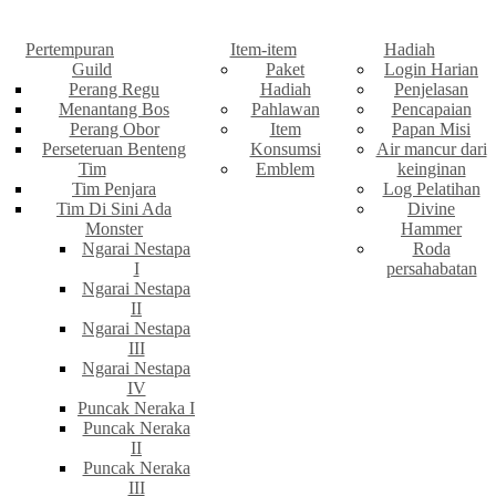
Pertempuran
Item-item
Hadiah
Guild
Paket
Login Harian
Perang Regu
Hadiah
Penjelasan
Menantang Bos
Pahlawan
Pencapaian
Perang Obor
Item
Papan Misi
Perseteruan Benteng
Konsumsi
Air mancur dari
Tim
Emblem
keinginan
Tim Penjara
Log Pelatihan
Tim Di Sini Ada
Divine
Monster
Hammer
Ngarai Nestapa
Roda
I
persahabatan
Ngarai Nestapa
II
Ngarai Nestapa
III
Ngarai Nestapa
IV
Puncak Neraka I
Puncak Neraka
II
Puncak Neraka
III