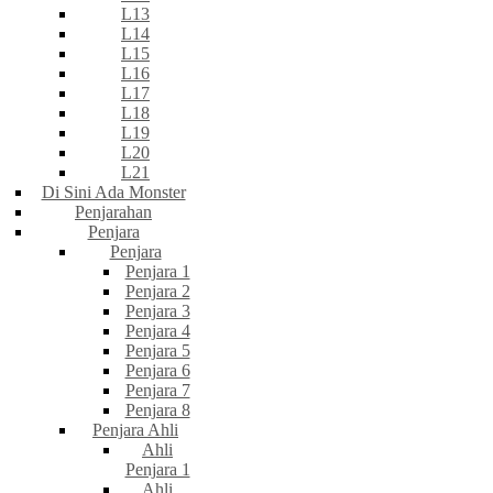
L13
L14
L15
L16
L17
L18
L19
L20
L21
Di Sini Ada Monster
Penjarahan
Penjara
Penjara
Penjara 1
Penjara 2
Penjara 3
Penjara 4
Penjara 5
Penjara 6
Penjara 7
Penjara 8
Penjara Ahli
Ahli
Penjara 1
Ahli