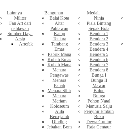
Lainnya
Bangunan
Medali
Militer
Balai Kota
Ninja
Fan Art dari
Altar
Piala Bintang
pahlawan
Pahlawan
Sepak Bola
Sumber Daya
Kamp
Bendera 1
Arsip
Tentara
Bendera 2
Artefak
Tambang
Bendera 3
Emas
Bendera 4
Pabrik Mana
Bendera 5
Kubah Emas
Bendera 6
Kubah Mana
Bendera 7
Menara
Bendera 8
Pengawas
Bunga I
Menara
Bunga II
Panah
Mawar
Menara Sihir
Balon
Menara
Bunga
Meriam
Pohon Natal
Koloseum
Manusia Salju
Aula
Penyihir Embun
Bersejarah
Beku
Dinding
Dewa Guntur
Jebakan Bom
Raja Centaur