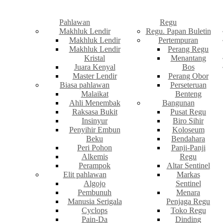
Pahlawan
Regu
Makhluk Lendir
Regu. Papan Buletin
Makhluk Lendir
Pertempuran
Makhluk Lendir
Perang Regu
Kristal
Menantang
Juara Kenyal
Bos
Master Lendir
Perang Obor
Biasa pahlawan
Perseteruan
Malaikat
Benteng
Ahli Menembak
Bangunan
Raksasa Bukit
Pusat Regu
Insinyur
Biro Sihir
Penyihir Embun
Koloseum
Beku
Bendahara
Peri Pohon
Panji-Panji
Alkemis
Regu
Perampok
Altar Sentinel
Elit pahlawan
Markas
Algojo
Sentinel
Pembunuh
Menara
Manusia Serigala
Penjaga Regu
Cyclops
Toko Regu
Pain-Da
Dinding