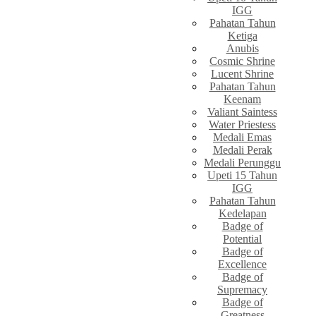
IGG
Pahatan Tahun
Ketiga
Anubis
Cosmic Shrine
Lucent Shrine
Pahatan Tahun
Keenam
Valiant Saintess
Water Priestess
Medali Emas
Medali Perak
Medali Perunggu
Upeti 15 Tahun
IGG
Pahatan Tahun
Kedelapan
Badge of
Potential
Badge of
Excellence
Badge of
Supremacy
Badge of
Greatness