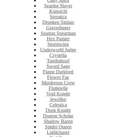
Catty Spirit
Searing Slayer
Kunoichi
Serratica
Drunken Simian
Gravedigger
Spartan Spearman
Hex Painter
Stormwing
Underworld Judge
Crystella
Tundrahoof
Sword Sage
Flame Darklord
Flower Fae
Murderous Crow
Flutterelle
Void Knight
Jewellee
Celestica
Dusk Knight
Dragon Scholar
Shadow Baron
Spider Queen
Lightchaser