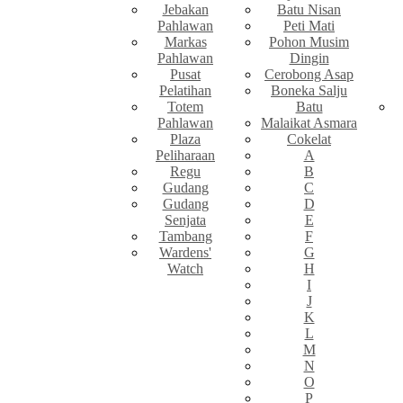
Jebakan
Batu Nisan
Pahlawan
Peti Mati
Markas
Pohon Musim
Pahlawan
Dingin
Pusat
Cerobong Asap
Pelatihan
Boneka Salju
Totem
Batu
Pahlawan
Malaikat Asmara
Plaza
Cokelat
Peliharaan
A
Regu
B
Gudang
C
Gudang
D
Senjata
E
Tambang
F
Wardens'
G
Watch
H
I
J
K
L
M
N
O
P