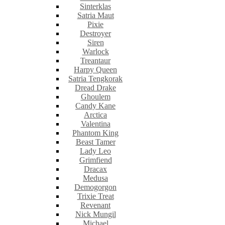
Sinterklas
Satria Maut
Pixie
Destroyer
Siren
Warlock
Treantaur
Harpy Queen
Satria Tengkorak
Dread Drake
Ghoulem
Candy Kane
Arctica
Valentina
Phantom King
Beast Tamer
Lady Leo
Grimfiend
Dracax
Medusa
Demogorgon
Trixie Treat
Revenant
Nick Mungil
Michael