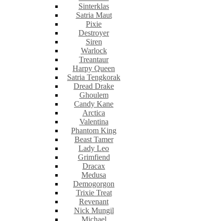
Sinterklas
Satria Maut
Pixie
Destroyer
Siren
Warlock
Treantaur
Harpy Queen
Satria Tengkorak
Dread Drake
Ghoulem
Candy Kane
Arctica
Valentina
Phantom King
Beast Tamer
Lady Leo
Grimfiend
Dracax
Medusa
Demogorgon
Trixie Treat
Revenant
Nick Mungil
Michael