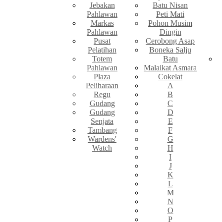
Jebakan
Batu Nisan
Pahlawan
Peti Mati
Markas
Pohon Musim
Pahlawan
Dingin
Pusat
Cerobong Asap
Pelatihan
Boneka Salju
Totem
Batu
Pahlawan
Malaikat Asmara
Plaza
Cokelat
Peliharaan
A
Regu
B
Gudang
C
Gudang
D
Senjata
E
Tambang
F
Wardens'
G
Watch
H
I
J
K
L
M
N
O
P