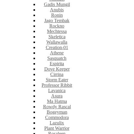
Gadis Mungil
Anubis
Ronin
Jago Tembak
Rockno
Mechtessa
Skeletica
Wallawalla
Creation-01
Athene
Sasquatch
Espirita
Dove Keeper
Cirrina
Storm Eater
Professor Ribbit
Lavanica
Asura
Ma Hatma
Rowdy Rascal
Bogeyman
Commodora
Lazulix
Plant Warrior
Rosaleen