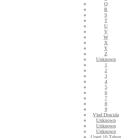
Q
R
S
T
U
V
W
X
Y
Z
Unknown
1
2
3
4
5
6
7
8
9
Vlad Dracula
Unknown
Unknown
Unknown
Upeti 10 Tahun