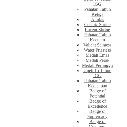
IGG
Pahatan Tahun
Ketiga
Anubis
Cosmic Shrine
Lucent Shrine
Pahatan Tahun
Keenam
Valiant Saintess
Water Priestess
Medali Emas
Medali Perak
Medali Perunggu
Upeti 15 Tahun
IGG
Pahatan Tahun
Kedelapan
Badge of
Potential
Badge of
Excellence
Badge of
Supremacy
Badge of
Greatness