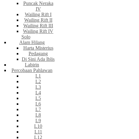
Puncak Neraka
IV
Wailing Rift I
Wailing Rift II
Wailing Rift III
Wailing Rift IV
Solo
Alam Hilang
Harta Misterius
Pedagang
Di Sini Ada Iblis
Labirin
Percobaan Pahlawan
L1
L2
L3
L4
L5
L6
L7
L8
L9
L10
L11
L12