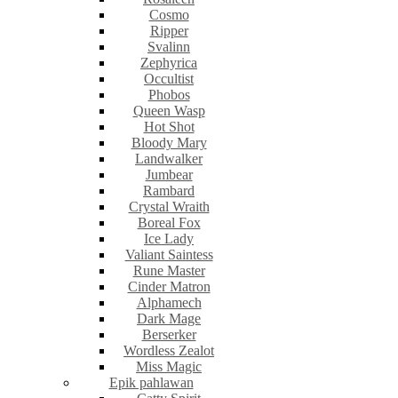
Cosmo
Ripper
Svalinn
Zephyrica
Occultist
Phobos
Queen Wasp
Hot Shot
Bloody Mary
Landwalker
Jumbear
Rambard
Crystal Wraith
Boreal Fox
Ice Lady
Valiant Saintess
Rune Master
Cinder Matron
Alphamech
Dark Mage
Berserker
Wordless Zealot
Miss Magic
Epik pahlawan