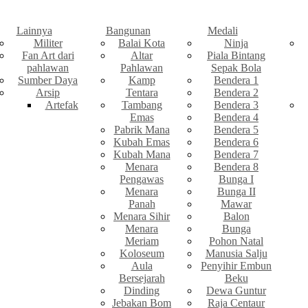
Lainnya
Bangunan
Medali
Militer
Balai Kota
Ninja
Fan Art dari
Altar
Piala Bintang
pahlawan
Pahlawan
Sepak Bola
Sumber Daya
Kamp
Bendera 1
Arsip
Tentara
Bendera 2
Artefak
Tambang
Bendera 3
Emas
Bendera 4
Pabrik Mana
Bendera 5
Kubah Emas
Bendera 6
Kubah Mana
Bendera 7
Menara
Bendera 8
Pengawas
Bunga I
Menara
Bunga II
Panah
Mawar
Menara Sihir
Balon
Menara
Bunga
Meriam
Pohon Natal
Koloseum
Manusia Salju
Aula
Penyihir Embun
Bersejarah
Beku
Dinding
Dewa Guntur
Jebakan Bom
Raja Centaur