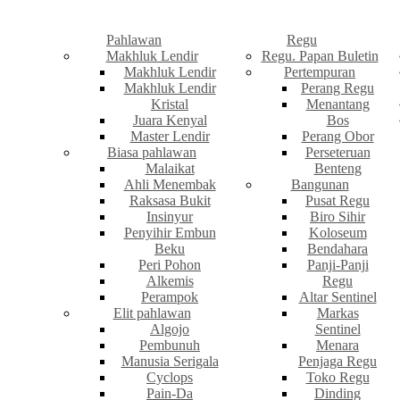
Pahlawan
Regu
Makhluk Lendir
Regu. Papan Buletin
Makhluk Lendir
Pertempuran
Makhluk Lendir
Perang Regu
Kristal
Menantang
Juara Kenyal
Bos
Master Lendir
Perang Obor
Biasa pahlawan
Perseteruan
Malaikat
Benteng
Ahli Menembak
Bangunan
Raksasa Bukit
Pusat Regu
Insinyur
Biro Sihir
Penyihir Embun
Koloseum
Beku
Bendahara
Peri Pohon
Panji-Panji
Alkemis
Regu
Perampok
Altar Sentinel
Elit pahlawan
Markas
Algojo
Sentinel
Pembunuh
Menara
Manusia Serigala
Penjaga Regu
Cyclops
Toko Regu
Pain-Da
Dinding