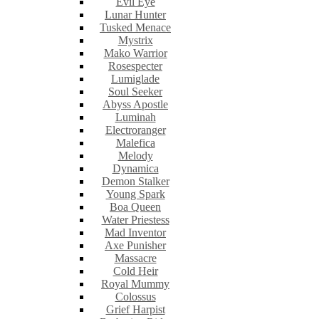
Evil Eye
Lunar Hunter
Tusked Menace
Mystrix
Mako Warrior
Rosespecter
Lumiglade
Soul Seeker
Abyss Apostle
Luminah
Electroranger
Malefica
Melody
Dynamica
Demon Stalker
Young Spark
Boa Queen
Water Priestess
Mad Inventor
Axe Punisher
Massacre
Cold Heir
Royal Mummy
Colossus
Grief Harpist