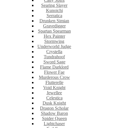
Catty Spirit
Searing Slayer
Kunoichi
Serratica
Drunken Simian
Gravedigger
Spartan Spearman
Hex Painter
Stormwing
Underworld Judge
Crystella
Tundrahoof
Sword Sage
Flame Darklord
Flower Fae
Murderous Crow
Flutterelle
Void Knight
Jewellee
Celestica
Dusk Knight
Dragon Scholar
Shadow Baron
Spider Queen
Lightchaser