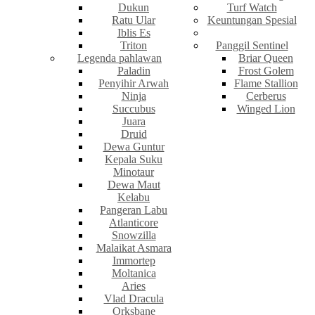
Dukun
Turf Watch
Ratu Ular
Keuntungan Spesial
Iblis Es
Triton
Panggil Sentinel
Legenda pahlawan
Briar Queen
Paladin
Frost Golem
Penyihir Arwah
Flame Stallion
Ninja
Cerberus
Succubus
Winged Lion
Juara
Druid
Dewa Guntur
Kepala Suku
Minotaur
Dewa Maut
Kelabu
Pangeran Labu
Atlanticore
Snowzilla
Malaikat Asmara
Immortep
Moltanica
Aries
Vlad Dracula
Orksbane