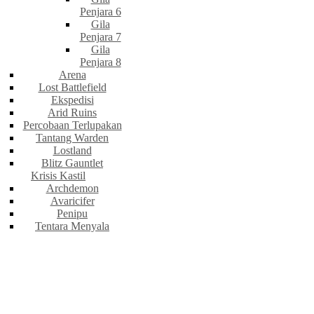
Penjara 6
Gila
Penjara 7
Gila
Penjara 8
Arena
Lost Battlefield
Ekspedisi
Arid Ruins
Percobaan Terlupakan
Tantang Warden
Lostland
Blitz Gauntlet
Krisis Kastil
Archdemon
Avaricifer
Penipu
Tentara Menyala