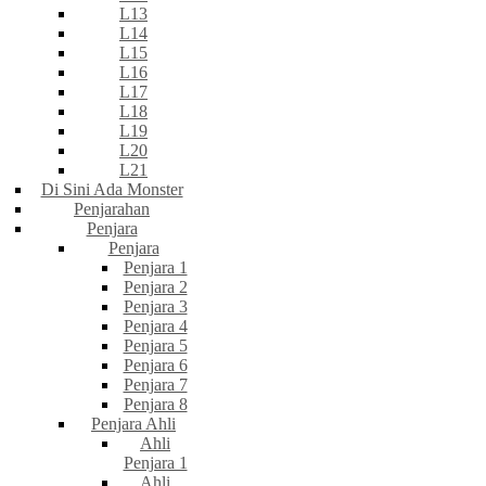
L13
L14
L15
L16
L17
L18
L19
L20
L21
Di Sini Ada Monster
Penjarahan
Penjara
Penjara
Penjara 1
Penjara 2
Penjara 3
Penjara 4
Penjara 5
Penjara 6
Penjara 7
Penjara 8
Penjara Ahli
Ahli
Penjara 1
Ahli