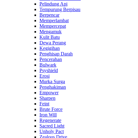
Pelindung Api
Tempurung Berpisau
Berpencar
Memperlambat
Mempercepat
Mengamuk
Kulit Batu
Dewa Perang
Kegigihan
Penghisap Darah
Pencerahan
Bulwark
Psyshield
Erosi
Murka Surga
Penghakiman
Empower
Sharpen
Feint
Brute Force
Iron Will
Regenerate
Sacred Light
Unholy Pact
Zealous Drive