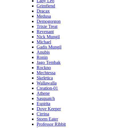
Lady Leo
Grimfiend
Dracax
Medusa
Demogorgon
Trixie Treat
Revenant
Nick Mungil
Michael
Gadis Mungil
Anubis
Ronin
Jago Tembak
Rockno
Mechtessa
Skeletica
Wallawalla
Creation-01
Athene
Sasquatch
Espirita
Dove Keeper
Cirrina
Storm Eater
Professor Ribbit