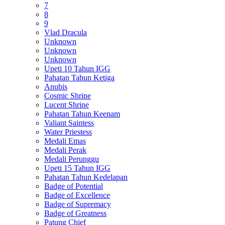
7
8
9
Vlad Dracula
Unknown
Unknown
Unknown
Upeti 10 Tahun IGG
Pahatan Tahun Ketiga
Anubis
Cosmic Shrine
Lucent Shrine
Pahatan Tahun Keenam
Valiant Saintess
Water Priestess
Medali Emas
Medali Perak
Medali Perunggu
Upeti 15 Tahun IGG
Pahatan Tahun Kedelapan
Badge of Potential
Badge of Excellence
Badge of Supremacy
Badge of Greatness
Patung Chief