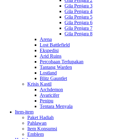
Gila Penjara 2
Gila Penjara 3
Gila Penjara 4
Gila Penjara 5
Gila Penjara 6
Gila Penjara 7
Gila Penjara 8
Arena
Lost Battlefield
Ekspedisi
Arid Ruins
Percobaan Terlupakan
Tantang Warden
Lostland
Blitz Gauntlet
Krisis Kastil
Archdemon
Avaricifer
Penipu
Tentara Menyala
Item-item
Paket Hadiah
Pahlawan
Item Konsumsi
Emblem