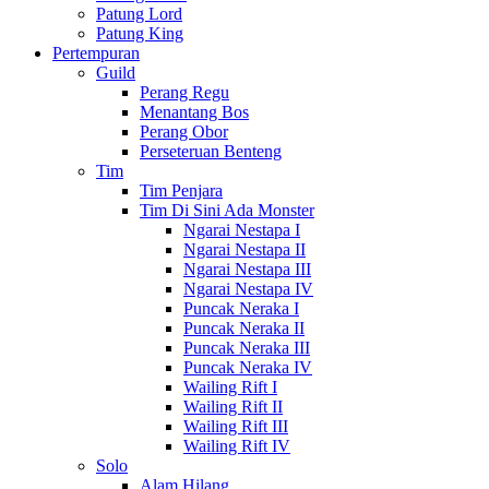
Patung Lord
Patung King
Pertempuran
Guild
Perang Regu
Menantang Bos
Perang Obor
Perseteruan Benteng
Tim
Tim Penjara
Tim Di Sini Ada Monster
Ngarai Nestapa I
Ngarai Nestapa II
Ngarai Nestapa III
Ngarai Nestapa IV
Puncak Neraka I
Puncak Neraka II
Puncak Neraka III
Puncak Neraka IV
Wailing Rift I
Wailing Rift II
Wailing Rift III
Wailing Rift IV
Solo
Alam Hilang