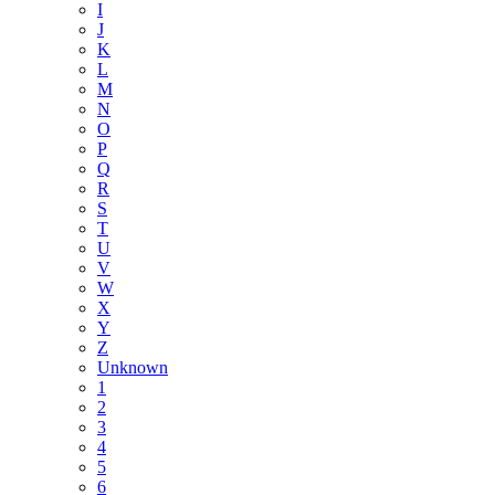
I
J
K
L
M
N
O
P
Q
R
S
T
U
V
W
X
Y
Z
Unknown
1
2
3
4
5
6