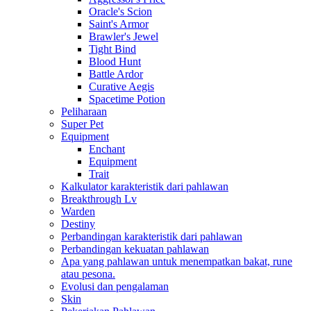
Oracle's Scion
Saint's Armor
Brawler's Jewel
Tight Bind
Blood Hunt
Battle Ardor
Curative Aegis
Spacetime Potion
Peliharaan
Super Pet
Equipment
Enchant
Equipment
Trait
Kalkulator karakteristik dari pahlawan
Breakthrough Lv
Warden
Destiny
Perbandingan karakteristik dari pahlawan
Perbandingan kekuatan pahlawan
Apa yang pahlawan untuk menempatkan bakat, rune
atau pesona.
Evolusi dan pengalaman
Skin