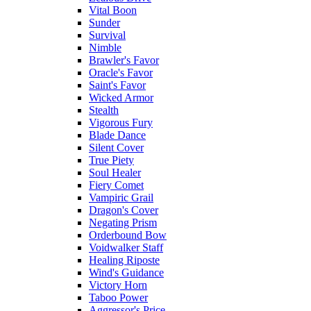
Vital Boon
Sunder
Survival
Nimble
Brawler's Favor
Oracle's Favor
Saint's Favor
Wicked Armor
Stealth
Vigorous Fury
Blade Dance
Silent Cover
True Piety
Soul Healer
Fiery Comet
Vampiric Grail
Dragon's Cover
Negating Prism
Orderbound Bow
Voidwalker Staff
Healing Riposte
Wind's Guidance
Victory Horn
Taboo Power
Aggressor's Price