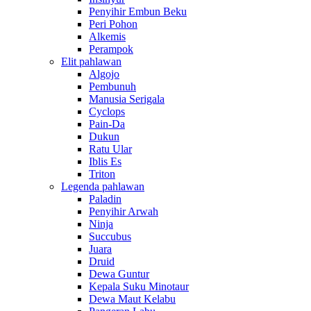
Penyihir Embun Beku
Peri Pohon
Alkemis
Perampok
Elit pahlawan
Algojo
Pembunuh
Manusia Serigala
Cyclops
Pain-Da
Dukun
Ratu Ular
Iblis Es
Triton
Legenda pahlawan
Paladin
Penyihir Arwah
Ninja
Succubus
Juara
Druid
Dewa Guntur
Kepala Suku Minotaur
Dewa Maut Kelabu