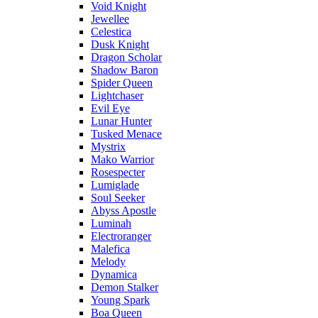
Void Knight
Jewellee
Celestica
Dusk Knight
Dragon Scholar
Shadow Baron
Spider Queen
Lightchaser
Evil Eye
Lunar Hunter
Tusked Menace
Mystrix
Mako Warrior
Rosespecter
Lumiglade
Soul Seeker
Abyss Apostle
Luminah
Electroranger
Malefica
Melody
Dynamica
Demon Stalker
Young Spark
Boa Queen