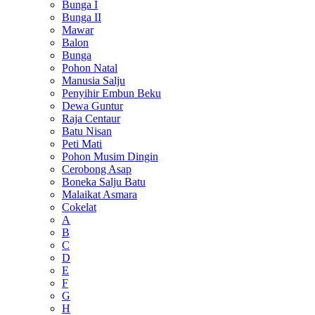
Bunga I
Bunga II
Mawar
Balon
Bunga
Pohon Natal
Manusia Salju
Penyihir Embun Beku
Dewa Guntur
Raja Centaur
Batu Nisan
Peti Mati
Pohon Musim Dingin
Cerobong Asap
Boneka Salju Batu
Malaikat Asmara
Cokelat
A
B
C
D
E
F
G
H