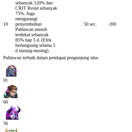
sebanyak 120% dan
CRIT Resist sebanyak
75%. Juga
mengurangi
10
penyembuhan
50 sec.
200
Pahlawan musuh
terdekat sebanyak
85% tiap 5 d. (Efek
berlangsung selama 5
d masing-masing).
Pahlawan terbaik dalam pendapat pengunjung situs
91
66
56