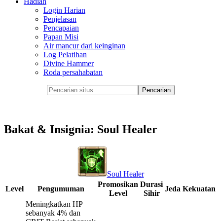
Hadiah
Login Harian
Penjelasan
Pencapaian
Papan Misi
Air mancur dari keinginan
Log Pelatihan
Divine Hammer
Roda persahabatan
Bakat & Insignia: Soul Healer
Soul Healer
Promosikan
Durasi
Level
Pengumuman
Jeda
Kekuatan
Level
Sihir
Meningkatkan HP
sebanyak 4% dan