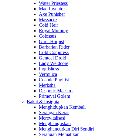
Water Priestess
Mad Inventor
Axe Punisher
Massacre
Cold Heir
Royal Mummy
Colossus
Grief Harpist
Barbarian Rider
Cold Conjuress
Genteel Droid
Lady Weldcore
Inquisitess
Vermilica
Cosmic Pugilist
Merksha
Despotic Maestro
Primeval Golem
Bakat & Insignia
Menghidupkan Kembali
Serangan Keras
Merevitalisasi
Menghanguskan
Menghancurkan Diri Sendiri
Serangan Mematikan