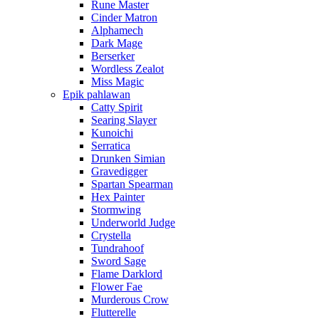
Rune Master
Cinder Matron
Alphamech
Dark Mage
Berserker
Wordless Zealot
Miss Magic
Epik pahlawan
Catty Spirit
Searing Slayer
Kunoichi
Serratica
Drunken Simian
Gravedigger
Spartan Spearman
Hex Painter
Stormwing
Underworld Judge
Crystella
Tundrahoof
Sword Sage
Flame Darklord
Flower Fae
Murderous Crow
Flutterelle