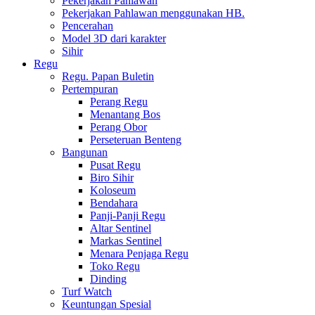
Pekerjakan Pahlawan
Pekerjakan Pahlawan menggunakan HB.
Pencerahan
Model 3D dari karakter
Sihir
Regu
Regu. Papan Buletin
Pertempuran
Perang Regu
Menantang Bos
Perang Obor
Perseteruan Benteng
Bangunan
Pusat Regu
Biro Sihir
Koloseum
Bendahara
Panji-Panji Regu
Altar Sentinel
Markas Sentinel
Menara Penjaga Regu
Toko Regu
Dinding
Turf Watch
Keuntungan Spesial