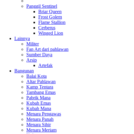
Panggil Sentinel
Briar Queen
Frost Golem
Flame Stallion
Cerberus
Winged Lion
Lainnya
Militer
Fan Art dari pahlawan
Sumber Daya
Arsip
Artefak
Bangunan
Balai Kota
Altar Pahlawan
Kamp Tentara
Tambang Emas
Pabrik Mana
Kubah Emas
Kubah Mana
Menara Pengawas
Menara Panah
Menara Sihir
Menara Meriam