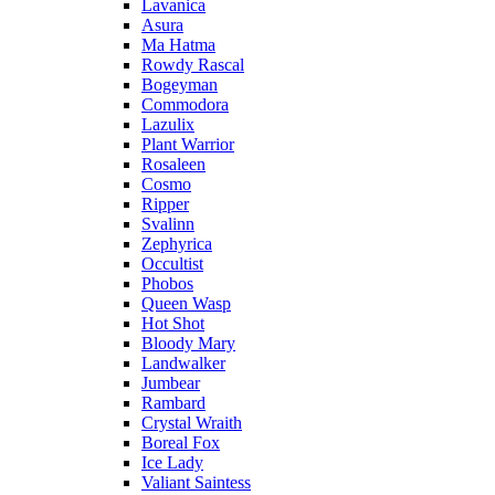
Lavanica
Asura
Ma Hatma
Rowdy Rascal
Bogeyman
Commodora
Lazulix
Plant Warrior
Rosaleen
Cosmo
Ripper
Svalinn
Zephyrica
Occultist
Phobos
Queen Wasp
Hot Shot
Bloody Mary
Landwalker
Jumbear
Rambard
Crystal Wraith
Boreal Fox
Ice Lady
Valiant Saintess