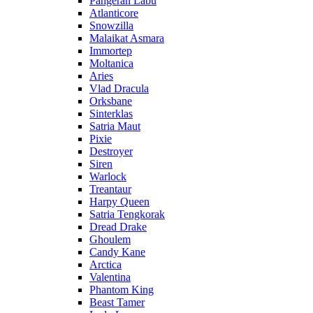
Pangeran Labu
Atlanticore
Snowzilla
Malaikat Asmara
Immortep
Moltanica
Aries
Vlad Dracula
Orksbane
Sinterklas
Satria Maut
Pixie
Destroyer
Siren
Warlock
Treantaur
Harpy Queen
Satria Tengkorak
Dread Drake
Ghoulem
Candy Kane
Arctica
Valentina
Phantom King
Beast Tamer