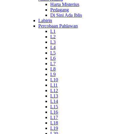
Harta Misterius
Pedagang
Di Sini Ada Iblis
Labirin
Percobaan Pahlawan
L1
L2
L3
L4
L5
L6
L7
L8
L9
L10
L11
L12
L13
L14
L15
L16
L17
L18
L19
L20