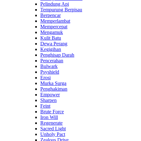
Pelindung Api
Tempurung Berpisau
Berpencar
Memperlambat
Mempercepat
Mengamuk
Kulit Batu
Dewa Perang
Kegigihan
Penghisap Darah
Pencerahan
Bulwark
Psyshield
Erosi
Murka Surga
Penghakiman
Empower
Sharpen
Feint
Brute Force
Iron Will
Regenerate
Sacred Light
Unholy Pact
Zealous Drive