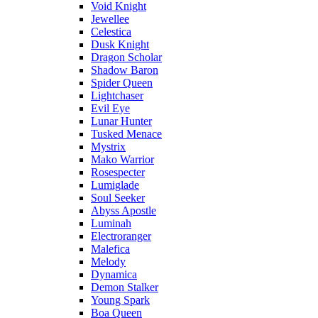
Void Knight
Jewellee
Celestica
Dusk Knight
Dragon Scholar
Shadow Baron
Spider Queen
Lightchaser
Evil Eye
Lunar Hunter
Tusked Menace
Mystrix
Mako Warrior
Rosespecter
Lumiglade
Soul Seeker
Abyss Apostle
Luminah
Electroranger
Malefica
Melody
Dynamica
Demon Stalker
Young Spark
Boa Queen