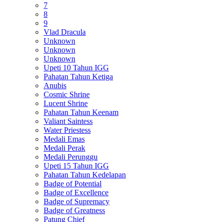
7
8
9
Vlad Dracula
Unknown
Unknown
Unknown
Upeti 10 Tahun IGG
Pahatan Tahun Ketiga
Anubis
Cosmic Shrine
Lucent Shrine
Pahatan Tahun Keenam
Valiant Saintess
Water Priestess
Medali Emas
Medali Perak
Medali Perunggu
Upeti 15 Tahun IGG
Pahatan Tahun Kedelapan
Badge of Potential
Badge of Excellence
Badge of Supremacy
Badge of Greatness
Patung Chief