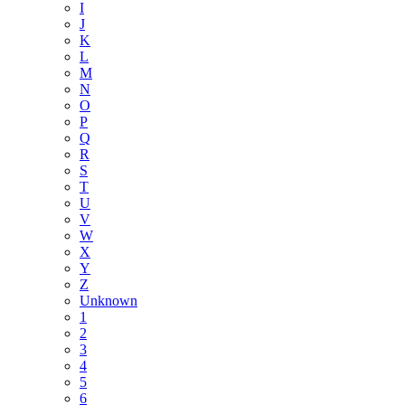
I
J
K
L
M
N
O
P
Q
R
S
T
U
V
W
X
Y
Z
Unknown
1
2
3
4
5
6