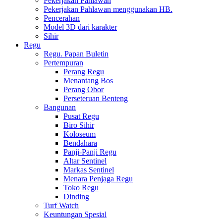
Pekerjakan Pahlawan
Pekerjakan Pahlawan menggunakan HB.
Pencerahan
Model 3D dari karakter
Sihir
Regu
Regu. Papan Buletin
Pertempuran
Perang Regu
Menantang Bos
Perang Obor
Perseteruan Benteng
Bangunan
Pusat Regu
Biro Sihir
Koloseum
Bendahara
Panji-Panji Regu
Altar Sentinel
Markas Sentinel
Menara Penjaga Regu
Toko Regu
Dinding
Turf Watch
Keuntungan Spesial