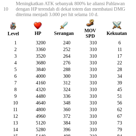
Meningkatkan ATK sebanyak 800% ke aliansi Pahlawan
10
dengan HP terendah di dekat totem dan membatasi DMG
diterima menjadi 3.000 per hit selama 10 d.
MOV
HP
Serangan
Kekuatan
Level
SPD
1
3200
240
310
6
2
3360
252
310
11
3
3520
264
310
17
4
3680
276
310
22
5
3840
288
310
28
6
4000
300
310
34
7
4160
312
310
39
8
4320
324
310
45
9
4480
336
310
51
10
4640
348
310
56
11
4800
360
310
62
12
4960
372
310
67
13
5120
384
310
73
14
5280
396
310
79