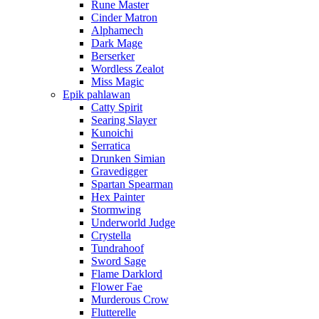
Rune Master
Cinder Matron
Alphamech
Dark Mage
Berserker
Wordless Zealot
Miss Magic
Epik pahlawan
Catty Spirit
Searing Slayer
Kunoichi
Serratica
Drunken Simian
Gravedigger
Spartan Spearman
Hex Painter
Stormwing
Underworld Judge
Crystella
Tundrahoof
Sword Sage
Flame Darklord
Flower Fae
Murderous Crow
Flutterelle