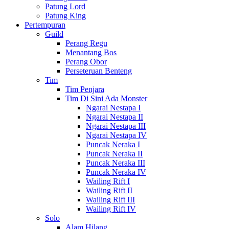
Patung Lord
Patung King
Pertempuran
Guild
Perang Regu
Menantang Bos
Perang Obor
Perseteruan Benteng
Tim
Tim Penjara
Tim Di Sini Ada Monster
Ngarai Nestapa I
Ngarai Nestapa II
Ngarai Nestapa III
Ngarai Nestapa IV
Puncak Neraka I
Puncak Neraka II
Puncak Neraka III
Puncak Neraka IV
Wailing Rift I
Wailing Rift II
Wailing Rift III
Wailing Rift IV
Solo
Alam Hilang