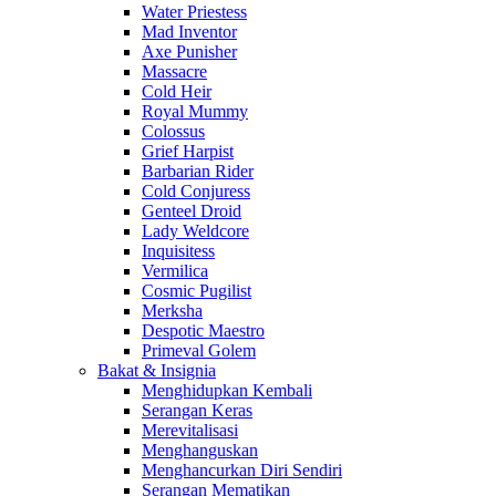
Water Priestess
Mad Inventor
Axe Punisher
Massacre
Cold Heir
Royal Mummy
Colossus
Grief Harpist
Barbarian Rider
Cold Conjuress
Genteel Droid
Lady Weldcore
Inquisitess
Vermilica
Cosmic Pugilist
Merksha
Despotic Maestro
Primeval Golem
Bakat & Insignia
Menghidupkan Kembali
Serangan Keras
Merevitalisasi
Menghanguskan
Menghancurkan Diri Sendiri
Serangan Mematikan