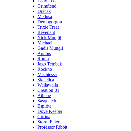
Lady Leo
Grimfiend
Dracax
Medusa
Demogorgon
Trixie Treat
Revenant
Nick Mungil
Michael
Gadis Mungil
Anubis
Ronin
Jago Tembak
Rockno
Mechtessa
Skeletica
Wallawalla
Creation-01
Athene
Sasquatch
Espirita
Dove Keeper
Cirrina
Storm Eater
Professor Ribbit