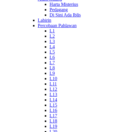
Harta Misterius
Pedagang
Di Sini Ada Iblis
Labirin
Percobaan Pahlawan
L1
L2
L3
L4
L5
L6
L7
L8
L9
L10
L11
L12
L13
L14
L15
L16
L17
L18
L19
L20