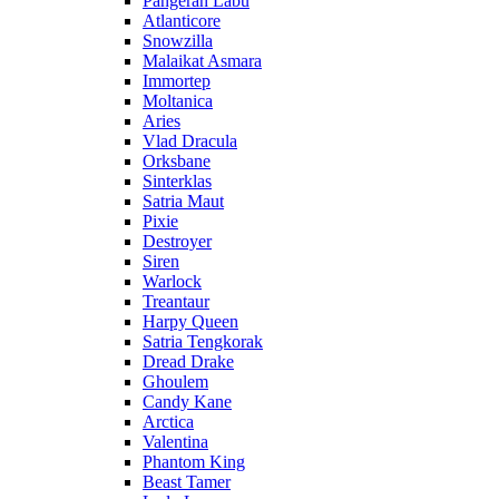
Pangeran Labu
Atlanticore
Snowzilla
Malaikat Asmara
Immortep
Moltanica
Aries
Vlad Dracula
Orksbane
Sinterklas
Satria Maut
Pixie
Destroyer
Siren
Warlock
Treantaur
Harpy Queen
Satria Tengkorak
Dread Drake
Ghoulem
Candy Kane
Arctica
Valentina
Phantom King
Beast Tamer