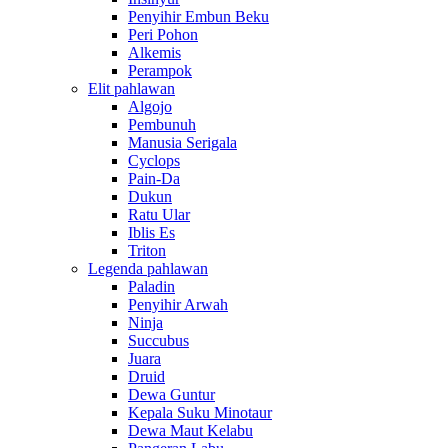
Penyihir Embun Beku
Peri Pohon
Alkemis
Perampok
Elit pahlawan
Algojo
Pembunuh
Manusia Serigala
Cyclops
Pain-Da
Dukun
Ratu Ular
Iblis Es
Triton
Legenda pahlawan
Paladin
Penyihir Arwah
Ninja
Succubus
Juara
Druid
Dewa Guntur
Kepala Suku Minotaur
Dewa Maut Kelabu