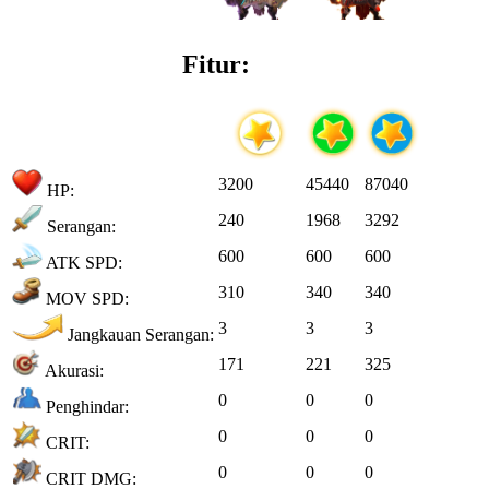
Fitur:
3200
45440
87040
HP:
240
1968
3292
Serangan:
600
600
600
ATK SPD:
310
340
340
MOV SPD:
3
3
3
Jangkauan Serangan:
171
221
325
Akurasi:
0
0
0
Penghindar:
0
0
0
CRIT:
0
0
0
CRIT DMG: