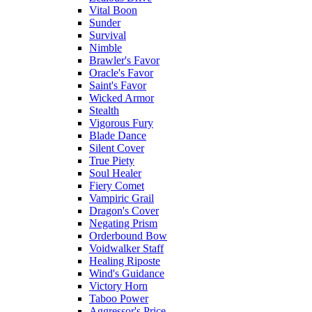
Vital Boon
Sunder
Survival
Nimble
Brawler's Favor
Oracle's Favor
Saint's Favor
Wicked Armor
Stealth
Vigorous Fury
Blade Dance
Silent Cover
True Piety
Soul Healer
Fiery Comet
Vampiric Grail
Dragon's Cover
Negating Prism
Orderbound Bow
Voidwalker Staff
Healing Riposte
Wind's Guidance
Victory Horn
Taboo Power
Aggressor's Price