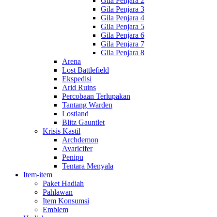
Gila Penjara 2
Gila Penjara 3
Gila Penjara 4
Gila Penjara 5
Gila Penjara 6
Gila Penjara 7
Gila Penjara 8
Arena
Lost Battlefield
Ekspedisi
Arid Ruins
Percobaan Terlupakan
Tantang Warden
Lostland
Blitz Gauntlet
Krisis Kastil
Archdemon
Avaricifer
Penipu
Tentara Menyala
Item-item
Paket Hadiah
Pahlawan
Item Konsumsi
Emblem