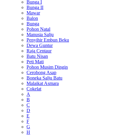
Bunga I
Bunga II
Mawar
Balon
Bunga
Pohon Natal
Manusia Salju
Penyihir Embun Beku
Dewa Guntur
Raja Centaur
Batu Nisan
Peti Mati
Pohon Musim Dingin
Cerobong Asap
Boneka Salju Batu
Malaikat Asmara
Cokelat
A
B
C
D
E
F
G
H