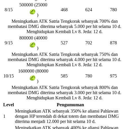
500000 (25000
8/15
468
624
780
)
Meningkatkan ATK Satria Tengkorak sebanyak 700% dan
membatasi DMG diterima sebanyak 5.000 per hit selama 10 d.
Menghidupkan Kembali Lv 8. Jeda: 12 d.
800000 (40000
9/15
527
702
878
)
Meningkatkan ATK Satria Tengkorak sebanyak 750% dan
membatasi DMG diterima sebanyak 4.000 per hit selama 10 d.
Menghidupkan Kembali Lv 8. Jeda: 12 d.
1600000 (80000
10/15
585
780
975
)
Meningkatkan ATK Satria Tengkorak sebanyak 800% dan
membatasi DMG diterima sebanyak 3.000 per hit selama 10 d.
Menghidupkan Kembali Lv 8. Jeda: 12 d.
Level
Pengumuman
Meningkatkan ATK sebanyak 350% ke aliansi Pahlawan
1
dengan HP terendah di dekat totem dan membatasi DMG
diterima menjadi 12.000 per hit selama 10 d.
Meningkatkan ATK sebanyak 400% ke aliansi Pahlawan