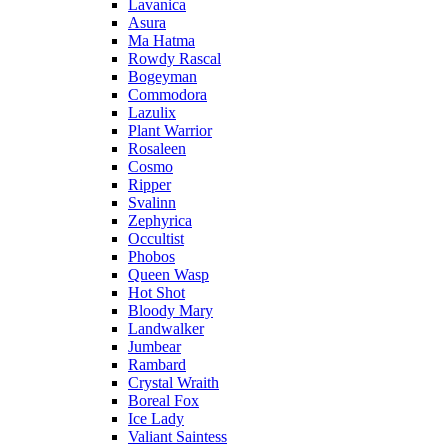
Lavanica
Asura
Ma Hatma
Rowdy Rascal
Bogeyman
Commodora
Lazulix
Plant Warrior
Rosaleen
Cosmo
Ripper
Svalinn
Zephyrica
Occultist
Phobos
Queen Wasp
Hot Shot
Bloody Mary
Landwalker
Jumbear
Rambard
Crystal Wraith
Boreal Fox
Ice Lady
Valiant Saintess