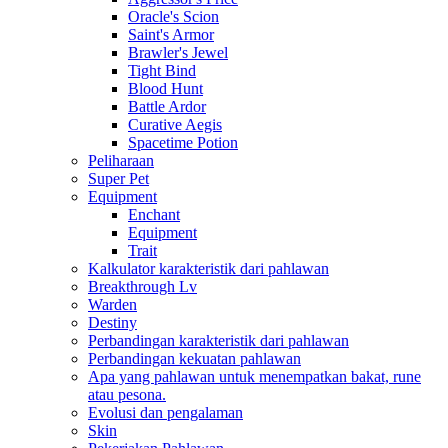
Oracle's Scion
Saint's Armor
Brawler's Jewel
Tight Bind
Blood Hunt
Battle Ardor
Curative Aegis
Spacetime Potion
Peliharaan
Super Pet
Equipment
Enchant
Equipment
Trait
Kalkulator karakteristik dari pahlawan
Breakthrough Lv
Warden
Destiny
Perbandingan karakteristik dari pahlawan
Perbandingan kekuatan pahlawan
Apa yang pahlawan untuk menempatkan bakat, rune
atau pesona.
Evolusi dan pengalaman
Skin