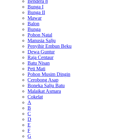
Bendera 8
Bunga I
Bunga II
Mawar
Balon
Bunga
Pohon Natal
Manusia Salju
Penyihir Embun Beku
Dewa Guntur
Raja Centaur
Batu Nisan
Peti Mati
Pohon Musim Dingin
Cerobong Asap
Boneka Salju Batu
Malaikat Asmara
Cokelat
A
B
C
D
E
F
G