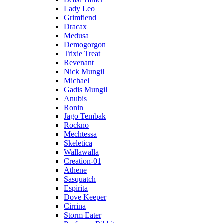
Lady Leo
Grimfiend
Dracax
Medusa
Demogorgon
Trixie Treat
Revenant
Nick Mungil
Michael
Gadis Mungil
Anubis
Ronin
Jago Tembak
Rockno
Mechtessa
Skeletica
Wallawalla
Creation-01
Athene
Sasquatch
Espirita
Dove Keeper
Cirrina
Storm Eater