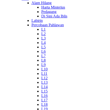
Alam Hilang
Harta Misterius
Pedagang
Di Sini Ada Iblis
Labirin
Percobaan Pahlawan
L1
L2
L3
L4
L5
L6
L7
L8
L9
L10
L11
L12
L13
L14
L15
L16
L17
L18
L19