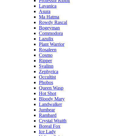
Professor Ribbit
Lavanica
Asura
Ma Hatma
Rowdy Rascal
Bogeyman
Commodora
Lazulix
Plant Warrior
Rosaleen
Cosmo
Ripper
Svalinn
Zephyrica
Occultist
Phobos
Queen Wasp
Hot Shot
Bloody Mary
Landwalker
Jumbear
Rambard
Crystal Wraith
Boreal Fox
Ice Lady