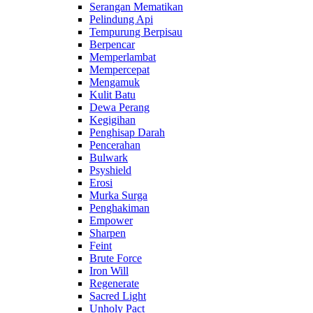
Serangan Mematikan
Pelindung Api
Tempurung Berpisau
Berpencar
Memperlambat
Mempercepat
Mengamuk
Kulit Batu
Dewa Perang
Kegigihan
Penghisap Darah
Pencerahan
Bulwark
Psyshield
Erosi
Murka Surga
Penghakiman
Empower
Sharpen
Feint
Brute Force
Iron Will
Regenerate
Sacred Light
Unholy Pact