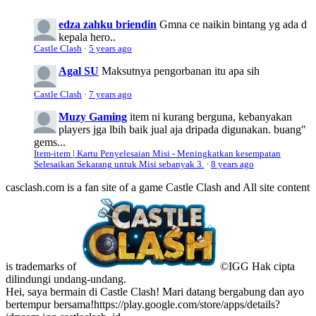
edza zahku briendin
Gmna ce naikin bintang yg ada d
kepala hero..
Castle Clash
·
5 years ago
Agal SU
Maksutnya pengorbanan itu apa sih
Castle Clash
·
7 years ago
Muzy Gaming
item ni kurang berguna, kebanyakan
players jga lbih baik jual aja dripada digunakan. buang"
gems...
Item-item | Kartu Penyelesaian Misi - Meningkatkan kesempatan
Selesaikan Sekarang untuk Misi sebanyak 3.
·
8 years ago
casclash.com is a fan site of a game Castle Clash and All site content
is trademarks of
©IGG Hak cipta
dilindungi undang-undang.
Hei, saya bermain di Castle Clash! Mari datang bergabung dan ayo
bertempur bersama!https://play.google.com/store/apps/details?