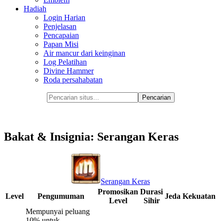
Hadiah
Login Harian
Penjelasan
Pencapaian
Papan Misi
Air mancur dari keinginan
Log Pelatihan
Divine Hammer
Roda persahabatan
Bakat & Insignia: Serangan Keras
Serangan Keras
Promosikan
Durasi
Level
Pengumuman
Jeda
Kekuatan
Level
Sihir
Mempunyai peluang
10% untuk