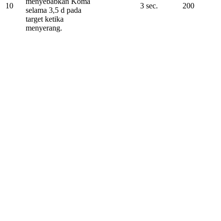
menyebabkan Koma
10
3 sec.
200
selama 3,5 d pada
target ketika
menyerang.