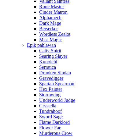
Valiant Saintess
Rune Master
Cinder Matron
Alphamech
Dark Mage
Berserker
Wordless Zealot
Miss Magic
Epik pahlawan
Catty Spirit
Searing Slayer
Kunoichi
Serratica
Drunken Simian
Gravedigger
Spartan Spearman
Hex Painter
Stormwing
Underworld Judge
Crystella
Tundrahoof
Sword Sage
Flame Darklord
Flower Fae
Murderous Crow