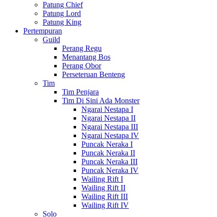
Patung Chief
Patung Lord
Patung King
Pertempuran
Guild
Perang Regu
Menantang Bos
Perang Obor
Perseteruan Benteng
Tim
Tim Penjara
Tim Di Sini Ada Monster
Ngarai Nestapa I
Ngarai Nestapa II
Ngarai Nestapa III
Ngarai Nestapa IV
Puncak Neraka I
Puncak Neraka II
Puncak Neraka III
Puncak Neraka IV
Wailing Rift I
Wailing Rift II
Wailing Rift III
Wailing Rift IV
Solo