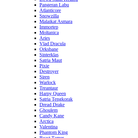
Pangeran Labu
Atlanticore
Snowzilla
Malaikat Asmara
Immortep
Moltanica
Aries
Vlad Dracula
Orksbane
Sinterklas
Satria Maut
Pixie
Destroyer
Siren
Warlock
Treantaur
Harpy Queen
Satria Tengkorak
Dread Drake
Ghoulem
Candy Kane
Arctica
Valentina
Phantom King
Beast Tamer