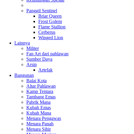
Panggil Sentinel
Briar Queen
Frost Golem
Flame Stallion
Cerberus
Winged Lion
Lainnya
Militer
Fan Art dari pahlawan
Sumber Daya
Arsip
Artefak
Bangunan
Balai Kota
Altar Pahlawan
Kamp Tentara
Tambang Emas
Pabrik Mana
Kubah Emas
Kubah Mana
Menara Pengawas
Menara Panah
Menara Sihir