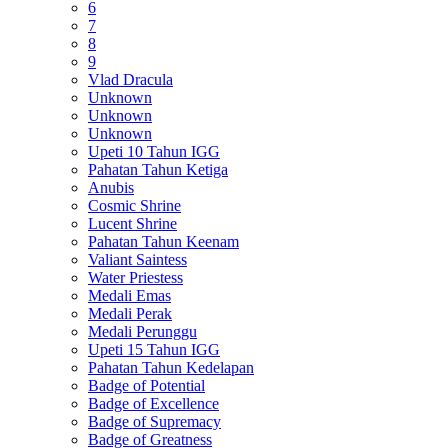
6
7
8
9
Vlad Dracula
Unknown
Unknown
Unknown
Upeti 10 Tahun IGG
Pahatan Tahun Ketiga
Anubis
Cosmic Shrine
Lucent Shrine
Pahatan Tahun Keenam
Valiant Saintess
Water Priestess
Medali Emas
Medali Perak
Medali Perunggu
Upeti 15 Tahun IGG
Pahatan Tahun Kedelapan
Badge of Potential
Badge of Excellence
Badge of Supremacy
Badge of Greatness