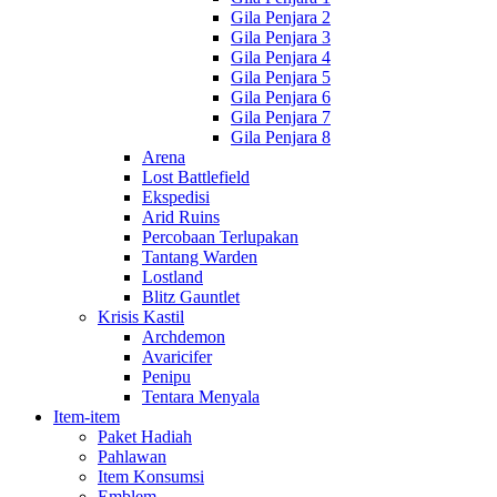
Gila Penjara 2
Gila Penjara 3
Gila Penjara 4
Gila Penjara 5
Gila Penjara 6
Gila Penjara 7
Gila Penjara 8
Arena
Lost Battlefield
Ekspedisi
Arid Ruins
Percobaan Terlupakan
Tantang Warden
Lostland
Blitz Gauntlet
Krisis Kastil
Archdemon
Avaricifer
Penipu
Tentara Menyala
Item-item
Paket Hadiah
Pahlawan
Item Konsumsi
Emblem