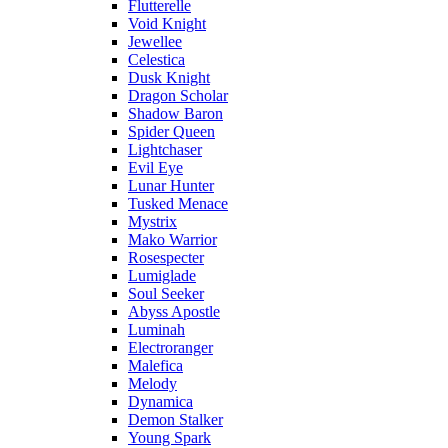
Flutterelle
Void Knight
Jewellee
Celestica
Dusk Knight
Dragon Scholar
Shadow Baron
Spider Queen
Lightchaser
Evil Eye
Lunar Hunter
Tusked Menace
Mystrix
Mako Warrior
Rosespecter
Lumiglade
Soul Seeker
Abyss Apostle
Luminah
Electroranger
Malefica
Melody
Dynamica
Demon Stalker
Young Spark