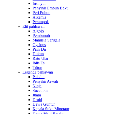
Insinyur
Penyihir Embun Beku
Peri Pohon
Alkemis
Perampok
Elit pahlawan
Algojo
Pembunuh
Manusia Serigala
Cyclops
Pain-Da
Dukun
Ratu Ular
Iblis Es
Triton
Legenda pahlawan
Paladin
Penyihir Arwah
Ninja
Succubus
Juara
Druid
Dewa Guntur
Kepala Suku Minotaur
Dewa Maut Kelabu