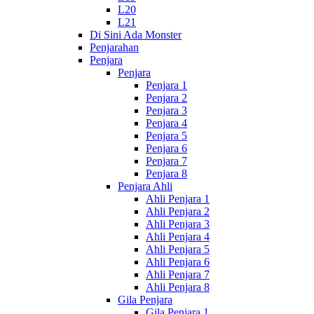
L20
L21
Di Sini Ada Monster
Penjarahan
Penjara
Penjara
Penjara 1
Penjara 2
Penjara 3
Penjara 4
Penjara 5
Penjara 6
Penjara 7
Penjara 8
Penjara Ahli
Ahli Penjara 1
Ahli Penjara 2
Ahli Penjara 3
Ahli Penjara 4
Ahli Penjara 5
Ahli Penjara 6
Ahli Penjara 7
Ahli Penjara 8
Gila Penjara
Gila Penjara 1