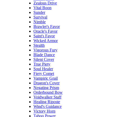
Zealous Drive
Vital Boon
Sunder
Survival
Nimble
Brawler's Favor
Oracle's Favor
Saint's Favor
Wicked Armor
Stealth
Vigorous Fury
Blade Dance
Silent Cover
True Piety
Soul Healer
Fiery Comet
Vampiric Grail
Dragon's Cover
Negating Prism
Orderbound Bow
Voidwalker Staff
Healing Riposte
Wind's Guidance
Victory Horn
Taboo Power