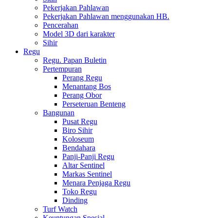
Pekerjakan Pahlawan
Pekerjakan Pahlawan menggunakan HB.
Pencerahan
Model 3D dari karakter
Sihir
Regu
Regu. Papan Buletin
Pertempuran
Perang Regu
Menantang Bos
Perang Obor
Perseteruan Benteng
Bangunan
Pusat Regu
Biro Sihir
Koloseum
Bendahara
Panji-Panji Regu
Altar Sentinel
Markas Sentinel
Menara Penjaga Regu
Toko Regu
Dinding
Turf Watch
Keuntungan Spesial