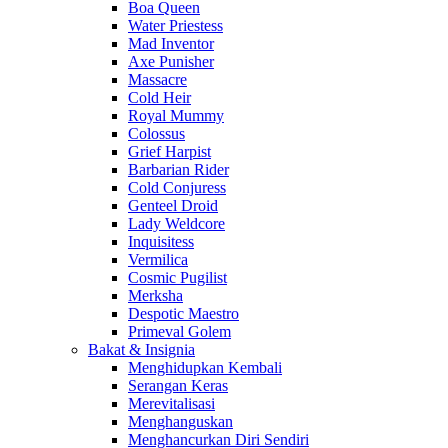
Boa Queen
Water Priestess
Mad Inventor
Axe Punisher
Massacre
Cold Heir
Royal Mummy
Colossus
Grief Harpist
Barbarian Rider
Cold Conjuress
Genteel Droid
Lady Weldcore
Inquisitess
Vermilica
Cosmic Pugilist
Merksha
Despotic Maestro
Primeval Golem
Bakat & Insignia
Menghidupkan Kembali
Serangan Keras
Merevitalisasi
Menghanguskan
Menghancurkan Diri Sendiri