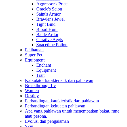
Aggressor's Price
Oracle's Scion
Saint's Armor
Brawler's Jewel
Tight Bind
Blood Hunt
Battle Ardor
Curative Aegis
Spacetime Potion
Peliharaan
Super Pet
Equipment
Enchant
Equipment
Trait
Kalkulator karakteristik dari pahlawan
Breakthrough Lv
Warden
Destiny
Perbandingan karakteristik dari pahlawan
Perbandingan kekuatan pahlawan
Apa yang pahlawan untuk menempatkan bakat, rune
atau pesona.
Evolusi dan pengalaman
Skin