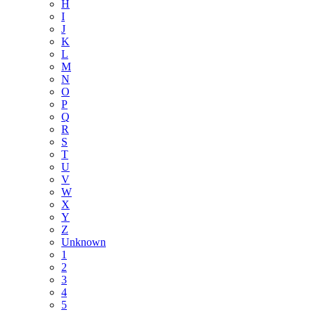
H
I
J
K
L
M
N
O
P
Q
R
S
T
U
V
W
X
Y
Z
Unknown
1
2
3
4
5