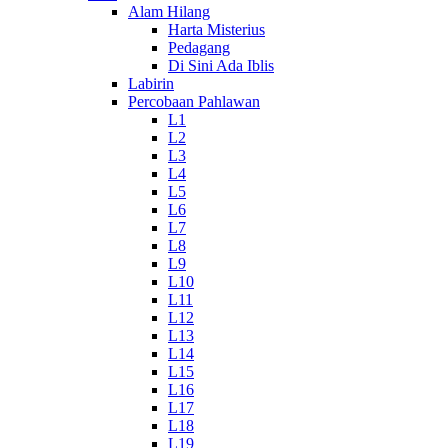
Alam Hilang
Harta Misterius
Pedagang
Di Sini Ada Iblis
Labirin
Percobaan Pahlawan
L1
L2
L3
L4
L5
L6
L7
L8
L9
L10
L11
L12
L13
L14
L15
L16
L17
L18
L19