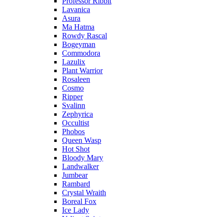
Professor Ribbit
Lavanica
Asura
Ma Hatma
Rowdy Rascal
Bogeyman
Commodora
Lazulix
Plant Warrior
Rosaleen
Cosmo
Ripper
Svalinn
Zephyrica
Occultist
Phobos
Queen Wasp
Hot Shot
Bloody Mary
Landwalker
Jumbear
Rambard
Crystal Wraith
Boreal Fox
Ice Lady