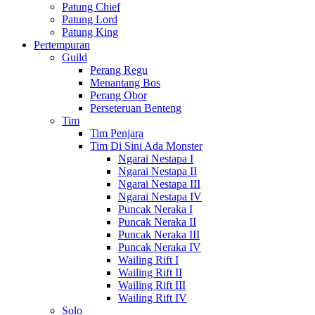
Patung Chief
Patung Lord
Patung King
Pertempuran
Guild
Perang Regu
Menantang Bos
Perang Obor
Perseteruan Benteng
Tim
Tim Penjara
Tim Di Sini Ada Monster
Ngarai Nestapa I
Ngarai Nestapa II
Ngarai Nestapa III
Ngarai Nestapa IV
Puncak Neraka I
Puncak Neraka II
Puncak Neraka III
Puncak Neraka IV
Wailing Rift I
Wailing Rift II
Wailing Rift III
Wailing Rift IV
Solo