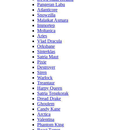
Pangeran Labu
Atlanticore
Snowzilla
Malaikat Asmara
Immortep
Moltanica
Aries
Vlad Dracula
Orksbane
Sinterklas
Satria Maut
Pixie
Destroyer
Siren
Warlock
Treantaur
Harpy Queen
Satria Tengkorak
Dread Drake
Ghoulem
Candy Kane
Arctica
Valentina
Phantom King
Beast Tamer