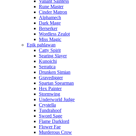
Valiant Saintess
Rune Master
Cinder Matron
Alphamech
Dark Mage
Berserker
Wordless Zealot
Miss Magic
Epik pahlawan
Catty Spirit
Searing Slayer
Kunoichi
Serratica
Drunken Simian
Gravedigger
Spartan Spearman
Hex Painter
Stormwing
Underworld Judge
Crystella
Tundrahoof
Sword Sage
Flame Darklord
Flower Fae
Murderous Crow