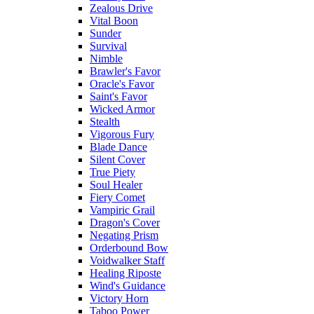
Zealous Drive
Vital Boon
Sunder
Survival
Nimble
Brawler's Favor
Oracle's Favor
Saint's Favor
Wicked Armor
Stealth
Vigorous Fury
Blade Dance
Silent Cover
True Piety
Soul Healer
Fiery Comet
Vampiric Grail
Dragon's Cover
Negating Prism
Orderbound Bow
Voidwalker Staff
Healing Riposte
Wind's Guidance
Victory Horn
Taboo Power