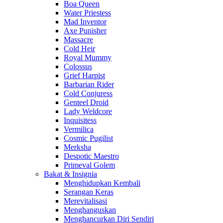
Boa Queen
Water Priestess
Mad Inventor
Axe Punisher
Massacre
Cold Heir
Royal Mummy
Colossus
Grief Harpist
Barbarian Rider
Cold Conjuress
Genteel Droid
Lady Weldcore
Inquisitess
Vermilica
Cosmic Pugilist
Merksha
Despotic Maestro
Primeval Golem
Bakat & Insignia
Menghidupkan Kembali
Serangan Keras
Merevitalisasi
Menghanguskan
Menghancurkan Diri Sendiri