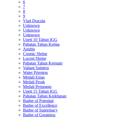
6
7
8
9
Vlad Dracula
Unknown
Unknown
Unknown
Upeti 10 Tahun IGG
Pahatan Tahun Ketiga
Anubis
Cosmic Shrine
Lucent Shrine
Pahatan Tahun Keenam
Valiant Saintess
Water Priestess
Medali Emas
Medali Perak
Medali Perunggu
Upeti 15 Tahun IGG
Pahatan Tahun Kedelapan
Badge of Potential
Badge of Excellence
Badge of Supremacy
Badge of Greatness