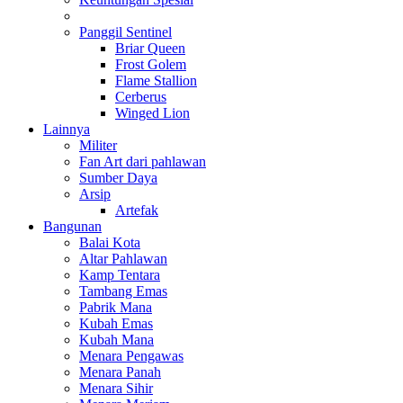
Panggil Sentinel
Briar Queen
Frost Golem
Flame Stallion
Cerberus
Winged Lion
Lainnya
Militer
Fan Art dari pahlawan
Sumber Daya
Arsip
Artefak
Bangunan
Balai Kota
Altar Pahlawan
Kamp Tentara
Tambang Emas
Pabrik Mana
Kubah Emas
Kubah Mana
Menara Pengawas
Menara Panah
Menara Sihir