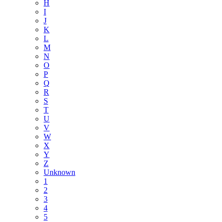
H
I
J
K
L
M
N
O
P
Q
R
S
T
U
V
W
X
Y
Z
Unknown
1
2
3
4
5