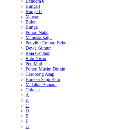
Bendera 8
Bunga I
Bunga II
Mawar
Balon
Bunga
Pohon Natal
Manusia Salju
Penyihir Embun Beku
Dewa Guntur
Raja Centaur
Batu Nisan
Peti Mati
Pohon Musim Dingin
Cerobong Asap
Boneka Salju Batu
Malaikat Asmara
Cokelat
A
B
C
D
E
F
G