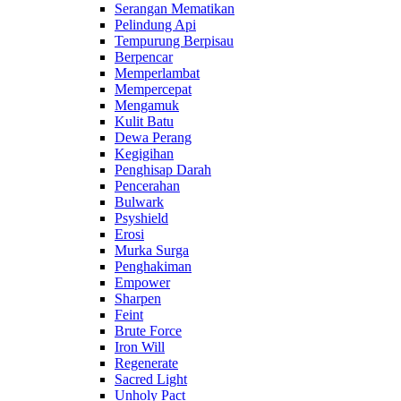
Serangan Mematikan
Pelindung Api
Tempurung Berpisau
Berpencar
Memperlambat
Mempercepat
Mengamuk
Kulit Batu
Dewa Perang
Kegigihan
Penghisap Darah
Pencerahan
Bulwark
Psyshield
Erosi
Murka Surga
Penghakiman
Empower
Sharpen
Feint
Brute Force
Iron Will
Regenerate
Sacred Light
Unholy Pact