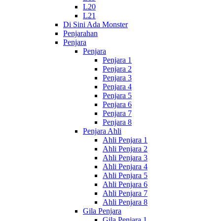
L20
L21
Di Sini Ada Monster
Penjarahan
Penjara
Penjara
Penjara 1
Penjara 2
Penjara 3
Penjara 4
Penjara 5
Penjara 6
Penjara 7
Penjara 8
Penjara Ahli
Ahli Penjara 1
Ahli Penjara 2
Ahli Penjara 3
Ahli Penjara 4
Ahli Penjara 5
Ahli Penjara 6
Ahli Penjara 7
Ahli Penjara 8
Gila Penjara
Gila Penjara 1