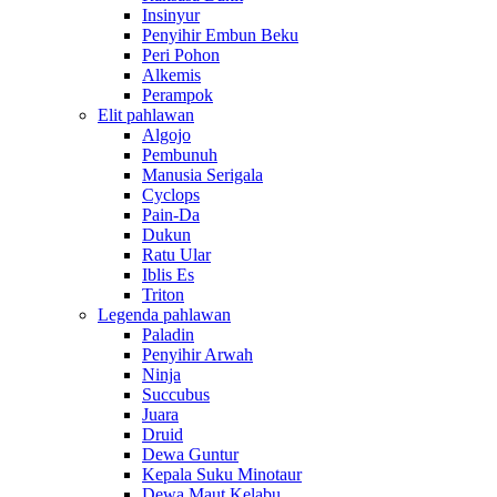
Insinyur
Penyihir Embun Beku
Peri Pohon
Alkemis
Perampok
Elit pahlawan
Algojo
Pembunuh
Manusia Serigala
Cyclops
Pain-Da
Dukun
Ratu Ular
Iblis Es
Triton
Legenda pahlawan
Paladin
Penyihir Arwah
Ninja
Succubus
Juara
Druid
Dewa Guntur
Kepala Suku Minotaur
Dewa Maut Kelabu