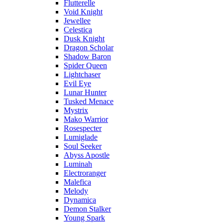
Flutterelle
Void Knight
Jewellee
Celestica
Dusk Knight
Dragon Scholar
Shadow Baron
Spider Queen
Lightchaser
Evil Eye
Lunar Hunter
Tusked Menace
Mystrix
Mako Warrior
Rosespecter
Lumiglade
Soul Seeker
Abyss Apostle
Luminah
Electroranger
Malefica
Melody
Dynamica
Demon Stalker
Young Spark