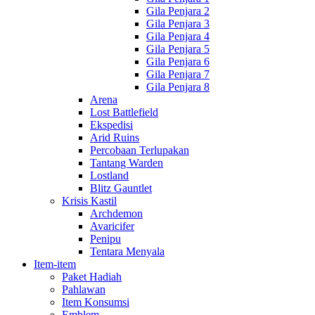
Gila Penjara 2
Gila Penjara 3
Gila Penjara 4
Gila Penjara 5
Gila Penjara 6
Gila Penjara 7
Gila Penjara 8
Arena
Lost Battlefield
Ekspedisi
Arid Ruins
Percobaan Terlupakan
Tantang Warden
Lostland
Blitz Gauntlet
Krisis Kastil
Archdemon
Avaricifer
Penipu
Tentara Menyala
Item-item
Paket Hadiah
Pahlawan
Item Konsumsi
Emblem