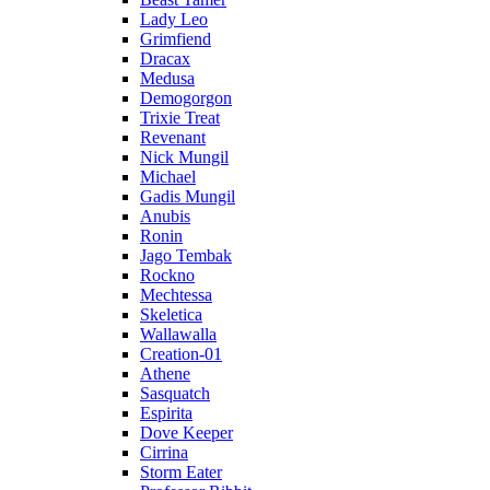
Lady Leo
Grimfiend
Dracax
Medusa
Demogorgon
Trixie Treat
Revenant
Nick Mungil
Michael
Gadis Mungil
Anubis
Ronin
Jago Tembak
Rockno
Mechtessa
Skeletica
Wallawalla
Creation-01
Athene
Sasquatch
Espirita
Dove Keeper
Cirrina
Storm Eater