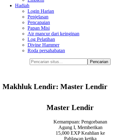
Hadiah
Login Harian
Penjelasan
Pencapaian
Papan Misi
Air mancur dari keinginan
Log Pelatihan
Divine Hammer
Roda persahabatan
Makhluk Lendir: Master Lendir
Master Lendir
Kemampuan: Pengorbanan
Agung I, Memberikan
15,000 EXP Keahlian ke
Pahlawan ketika