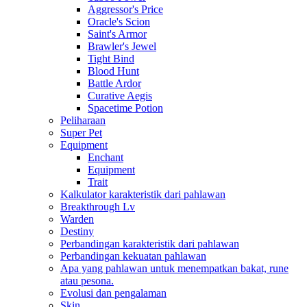
Aggressor's Price
Oracle's Scion
Saint's Armor
Brawler's Jewel
Tight Bind
Blood Hunt
Battle Ardor
Curative Aegis
Spacetime Potion
Peliharaan
Super Pet
Equipment
Enchant
Equipment
Trait
Kalkulator karakteristik dari pahlawan
Breakthrough Lv
Warden
Destiny
Perbandingan karakteristik dari pahlawan
Perbandingan kekuatan pahlawan
Apa yang pahlawan untuk menempatkan bakat, rune
atau pesona.
Evolusi dan pengalaman
Skin