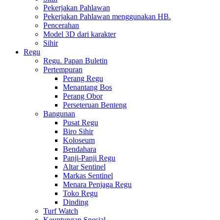
Pekerjakan Pahlawan
Pekerjakan Pahlawan menggunakan HB.
Pencerahan
Model 3D dari karakter
Sihir
Regu
Regu. Papan Buletin
Pertempuran
Perang Regu
Menantang Bos
Perang Obor
Perseteruan Benteng
Bangunan
Pusat Regu
Biro Sihir
Koloseum
Bendahara
Panji-Panji Regu
Altar Sentinel
Markas Sentinel
Menara Penjaga Regu
Toko Regu
Dinding
Turf Watch
Keuntungan Spesial