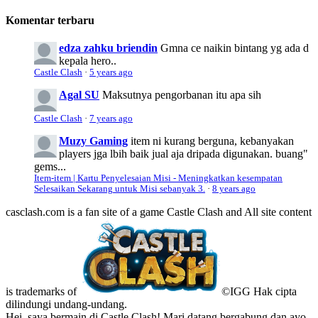
Komentar terbaru
edza zahku briendin
Gmna ce naikin bintang yg ada d
kepala hero..
Castle Clash
·
5 years ago
Agal SU
Maksutnya pengorbanan itu apa sih
Castle Clash
·
7 years ago
Muzy Gaming
item ni kurang berguna, kebanyakan
players jga lbih baik jual aja dripada digunakan. buang"
gems...
Item-item | Kartu Penyelesaian Misi - Meningkatkan kesempatan
Selesaikan Sekarang untuk Misi sebanyak 3.
·
8 years ago
casclash.com is a fan site of a game Castle Clash and All site content
is trademarks of
©IGG Hak cipta
dilindungi undang-undang.
Hei, saya bermain di Castle Clash! Mari datang bergabung dan ayo