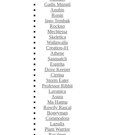
Gadis Mungil
Anubis
Ronin
Jago Tembak
Rockno
Mechtessa
Skeletica
Wallawalla
Creation-01
Athene
Sasquatch
Espirita
Dove Keeper
Cirrina
Storm Eater
Professor Ribbit
Lavanica
Asura
Ma Hatma
Rowdy Rascal
Bogeyman
Commodora
Lazulix
Plant Warrior
Rosaleen