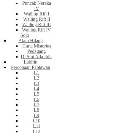
Puncak Neraka
IV
Wailing Rift I
Wailing Rift II
Wailing Rift III
Wailing Rift IV
Solo
Alam Hilang
Harta Misterius
Pedagang
Di Sini Ada Iblis
Labirin
Percobaan Pahlawan
L1
L2
L3
L4
L5
L6
L7
L8
L9
L10
L11
L12