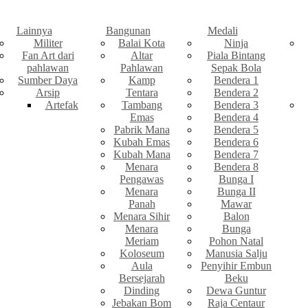
Lainnya
Bangunan
Medali
Militer
Balai Kota
Ninja
Fan Art dari
Altar
Piala Bintang
pahlawan
Pahlawan
Sepak Bola
Sumber Daya
Kamp
Bendera 1
Arsip
Tentara
Bendera 2
Artefak
Tambang
Bendera 3
Emas
Bendera 4
Pabrik Mana
Bendera 5
Kubah Emas
Bendera 6
Kubah Mana
Bendera 7
Menara
Bendera 8
Pengawas
Bunga I
Menara
Bunga II
Panah
Mawar
Menara Sihir
Balon
Menara
Bunga
Meriam
Pohon Natal
Koloseum
Manusia Salju
Aula
Penyihir Embun
Bersejarah
Beku
Dinding
Dewa Guntur
Jebakan Bom
Raja Centaur