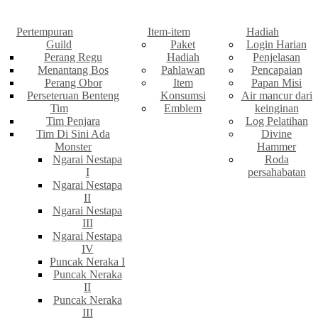
Pertempuran
Item-item
Hadiah
Guild
Paket
Login Harian
Perang Regu
Hadiah
Penjelasan
Menantang Bos
Pahlawan
Pencapaian
Perang Obor
Item
Papan Misi
Perseteruan Benteng
Konsumsi
Air mancur dari
Tim
Emblem
keinginan
Tim Penjara
Log Pelatihan
Tim Di Sini Ada
Divine
Monster
Hammer
Ngarai Nestapa
Roda
I
persahabatan
Ngarai Nestapa
II
Ngarai Nestapa
III
Ngarai Nestapa
IV
Puncak Neraka I
Puncak Neraka
II
Puncak Neraka
III