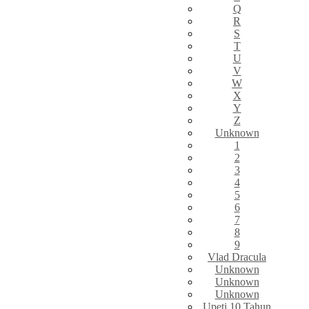
Q
R
S
T
U
V
W
X
Y
Z
Unknown
1
2
3
4
5
6
7
8
9
Vlad Dracula
Unknown
Unknown
Unknown
Upeti 10 Tahun