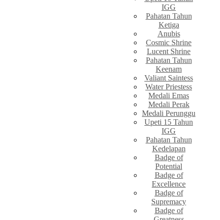
IGG
Pahatan Tahun
Ketiga
Anubis
Cosmic Shrine
Lucent Shrine
Pahatan Tahun
Keenam
Valiant Saintess
Water Priestess
Medali Emas
Medali Perak
Medali Perunggu
Upeti 15 Tahun
IGG
Pahatan Tahun
Kedelapan
Badge of
Potential
Badge of
Excellence
Badge of
Supremacy
Badge of
Greatness