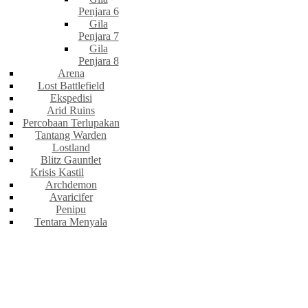
Penjara 6
Gila
Penjara 7
Gila
Penjara 8
Arena
Lost Battlefield
Ekspedisi
Arid Ruins
Percobaan Terlupakan
Tantang Warden
Lostland
Blitz Gauntlet
Krisis Kastil
Archdemon
Avaricifer
Penipu
Tentara Menyala