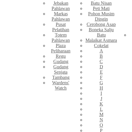
Jebakan
Batu Nisan
Pahlawan
Peti Mati
Markas
Pohon Musim
Pahlawan
Dingin
Pusat
Cerobong Asap
Pelatihan
Boneka Salju
Totem
Batu
Pahlawan
Malaikat Asmara
Plaza
Cokelat
Peliharaan
A
Regu
B
Gudang
C
Gudang
D
Senjata
E
Tambang
F
Wardens'
G
Watch
H
I
J
K
L
M
N
O
P