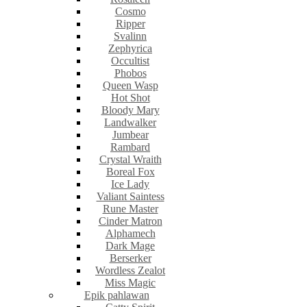
Cosmo
Ripper
Svalinn
Zephyrica
Occultist
Phobos
Queen Wasp
Hot Shot
Bloody Mary
Landwalker
Jumbear
Rambard
Crystal Wraith
Boreal Fox
Ice Lady
Valiant Saintess
Rune Master
Cinder Matron
Alphamech
Dark Mage
Berserker
Wordless Zealot
Miss Magic
Epik pahlawan