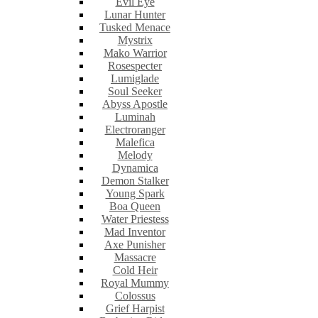
Evil Eye
Lunar Hunter
Tusked Menace
Mystrix
Mako Warrior
Rosespecter
Lumiglade
Soul Seeker
Abyss Apostle
Luminah
Electroranger
Malefica
Melody
Dynamica
Demon Stalker
Young Spark
Boa Queen
Water Priestess
Mad Inventor
Axe Punisher
Massacre
Cold Heir
Royal Mummy
Colossus
Grief Harpist