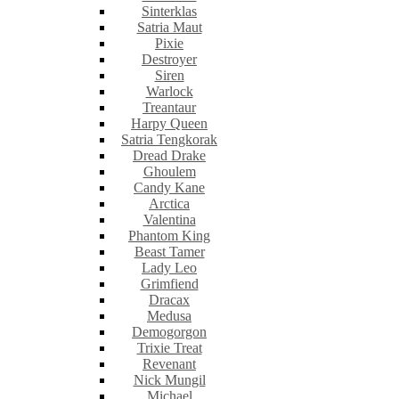
Sinterklas
Satria Maut
Pixie
Destroyer
Siren
Warlock
Treantaur
Harpy Queen
Satria Tengkorak
Dread Drake
Ghoulem
Candy Kane
Arctica
Valentina
Phantom King
Beast Tamer
Lady Leo
Grimfiend
Dracax
Medusa
Demogorgon
Trixie Treat
Revenant
Nick Mungil
Michael