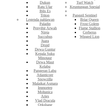
Dukun
Turf Watch
Ratu Ular
Keuntungan Spesial
Iblis Es
Triton
Panggil Sentinel
Legenda pahlawan
Briar Queen
Paladin
Frost Golem
Penyihir Arwah
Flame Stallion
Ninja
Cerberus
Succubus
Winged Lion
Juara
Druid
Dewa Guntur
Kepala Suku
Minotaur
Dewa Maut
Kelabu
Pangeran Labu
Atlanticore
Snowzilla
Malaikat Asmara
Immortep
Moltanica
Aries
Vlad Dracula
Orksbane