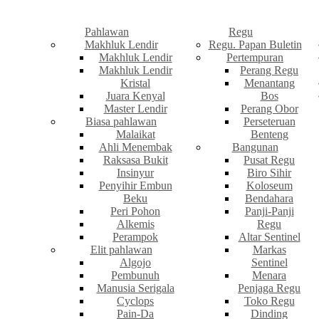
Pahlawan
Regu
Makhluk Lendir
Regu. Papan Buletin
Makhluk Lendir
Pertempuran
Makhluk Lendir
Perang Regu
Kristal
Menantang
Juara Kenyal
Bos
Master Lendir
Perang Obor
Biasa pahlawan
Perseteruan
Malaikat
Benteng
Ahli Menembak
Bangunan
Raksasa Bukit
Pusat Regu
Insinyur
Biro Sihir
Penyihir Embun
Koloseum
Beku
Bendahara
Peri Pohon
Panji-Panji
Alkemis
Regu
Perampok
Altar Sentinel
Elit pahlawan
Markas
Algojo
Sentinel
Pembunuh
Menara
Manusia Serigala
Penjaga Regu
Cyclops
Toko Regu
Pain-Da
Dinding