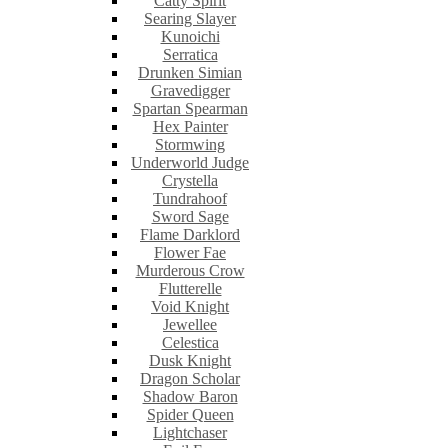
Catty Spirit
Searing Slayer
Kunoichi
Serratica
Drunken Simian
Gravedigger
Spartan Spearman
Hex Painter
Stormwing
Underworld Judge
Crystella
Tundrahoof
Sword Sage
Flame Darklord
Flower Fae
Murderous Crow
Flutterelle
Void Knight
Jewellee
Celestica
Dusk Knight
Dragon Scholar
Shadow Baron
Spider Queen
Lightchaser