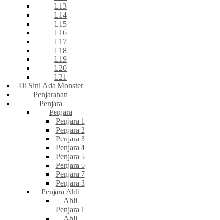
L13
L14
L15
L16
L17
L18
L19
L20
L21
Di Sini Ada Monster
Penjarahan
Penjara
Penjara
Penjara 1
Penjara 2
Penjara 3
Penjara 4
Penjara 5
Penjara 6
Penjara 7
Penjara 8
Penjara Ahli
Ahli
Penjara 1
Ahli