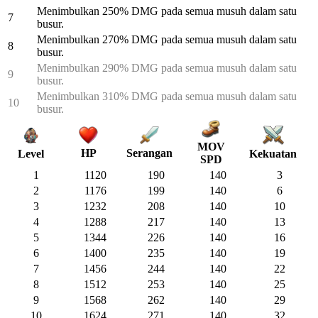
Menimbulkan 250% DMG pada semua musuh dalam satu
7
busur.
Menimbulkan 270% DMG pada semua musuh dalam satu
8
busur.
Menimbulkan 290% DMG pada semua musuh dalam satu
9
busur.
Menimbulkan 310% DMG pada semua musuh dalam satu
10
busur.
MOV
HP
Serangan
Kekuatan
Level
SPD
1
1120
190
140
3
2
1176
199
140
6
3
1232
208
140
10
4
1288
217
140
13
5
1344
226
140
16
6
1400
235
140
19
7
1456
244
140
22
8
1512
253
140
25
9
1568
262
140
29
10
1624
271
140
32