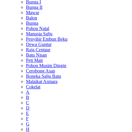
Bunga I
Bunga II
Mawar
Balon
Bunga
Pohon Natal
Manusia Salju
Penyihir Embun Beku
Dewa Guntur
Raja Centaur
Batu Nisan
Peti Mati
Pohon Musim Dingin
Cerobong Asap
Boneka Salju Batu
Malaikat Asmara
Cokelat
A
B
C
D
E
F
G
H