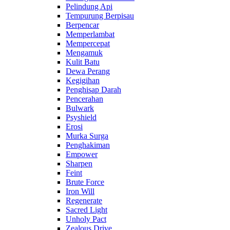
Pelindung Api
Tempurung Berpisau
Berpencar
Memperlambat
Mempercepat
Mengamuk
Kulit Batu
Dewa Perang
Kegigihan
Penghisap Darah
Pencerahan
Bulwark
Psyshield
Erosi
Murka Surga
Penghakiman
Empower
Sharpen
Feint
Brute Force
Iron Will
Regenerate
Sacred Light
Unholy Pact
Zealous Drive