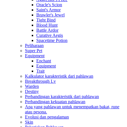
Oracle's Scion
Saint's Armor
Brawler's Jewel
Tight Bind
Blood Hunt
Battle Ardor
Curative Aegis
Spacetime Potion
Peliharaan
Super Pet
Equipment
Enchant
Equipment
Trait
Kalkulator karakteristik dari pahlawan
Breakthrough Lv
Warden
Destiny
Perbandingan karakteristik dari pahlawan
Perbandingan kekuatan pahlawan
Apa yang pahlawan untuk menempatkan bakat, rune
atau pesona.
Evolusi dan pengalaman
Skin