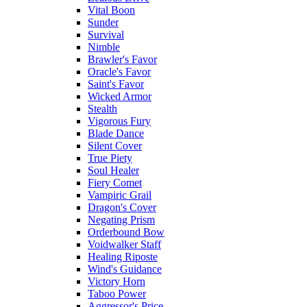
Vital Boon
Sunder
Survival
Nimble
Brawler's Favor
Oracle's Favor
Saint's Favor
Wicked Armor
Stealth
Vigorous Fury
Blade Dance
Silent Cover
True Piety
Soul Healer
Fiery Comet
Vampiric Grail
Dragon's Cover
Negating Prism
Orderbound Bow
Voidwalker Staff
Healing Riposte
Wind's Guidance
Victory Horn
Taboo Power
Aggressor's Price