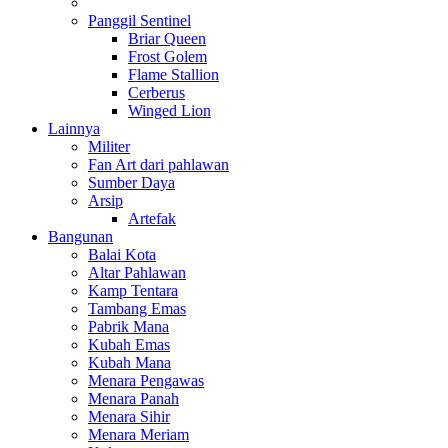
Panggil Sentinel
Briar Queen
Frost Golem
Flame Stallion
Cerberus
Winged Lion
Lainnya
Militer
Fan Art dari pahlawan
Sumber Daya
Arsip
Artefak
Bangunan
Balai Kota
Altar Pahlawan
Kamp Tentara
Tambang Emas
Pabrik Mana
Kubah Emas
Kubah Mana
Menara Pengawas
Menara Panah
Menara Sihir
Menara Meriam