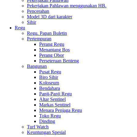
Pekerjakan Pahlawan
Pekerjakan Pahlawan menggunakan HB.
Pencerahan
Model 3D dari karakter
Sihir
Regu
Regu. Papan Buletin
Pertempuran
Perang Regu
Menantang Bos
Perang Obor
Perseteruan Benteng
Bangunan
Pusat Regu
Biro Sihir
Koloseum
Bendahara
Panji-Panji Regu
Altar Sentinel
Markas Sentinel
Menara Penjaga Regu
Toko Regu
Dinding
Turf Watch
Keuntungan Spesial