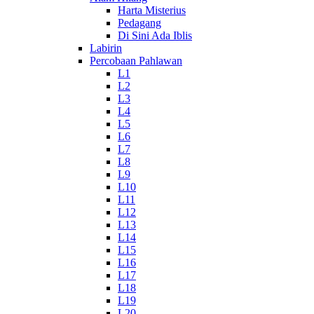
Harta Misterius
Pedagang
Di Sini Ada Iblis
Labirin
Percobaan Pahlawan
L1
L2
L3
L4
L5
L6
L7
L8
L9
L10
L11
L12
L13
L14
L15
L16
L17
L18
L19
L20