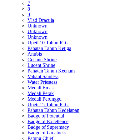
7
8
9
Vlad Dracula
Unknown
Unknown
Unknown
Upeti 10 Tahun IGG
Pahatan Tahun Ketiga
Anubis
Cosmic Shrine
Lucent Shrine
Pahatan Tahun Keenam
Valiant Saintess
Water Priestess
Medali Emas
Medali Perak
Medali Perunggu
Upeti 15 Tahun IGG
Pahatan Tahun Kedelapan
Badge of Potential
Badge of Excellence
Badge of Supremacy
Badge of Greatness
Patung Chief