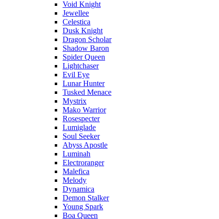
Void Knight
Jewellee
Celestica
Dusk Knight
Dragon Scholar
Shadow Baron
Spider Queen
Lightchaser
Evil Eye
Lunar Hunter
Tusked Menace
Mystrix
Mako Warrior
Rosespecter
Lumiglade
Soul Seeker
Abyss Apostle
Luminah
Electroranger
Malefica
Melody
Dynamica
Demon Stalker
Young Spark
Boa Queen