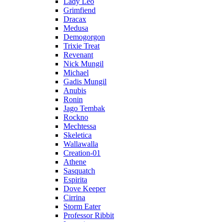
Lady Leo
Grimfiend
Dracax
Medusa
Demogorgon
Trixie Treat
Revenant
Nick Mungil
Michael
Gadis Mungil
Anubis
Ronin
Jago Tembak
Rockno
Mechtessa
Skeletica
Wallawalla
Creation-01
Athene
Sasquatch
Espirita
Dove Keeper
Cirrina
Storm Eater
Professor Ribbit