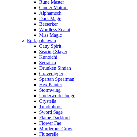
Rune Master
Cinder Matron
Alphamech
Dark Mage
Berserker
Wordless Zealot
Miss Magic
Epik pahlawan
Catty Spirit
Searing Slayer
Kunoichi
Serratica
Drunken Simian
Gravedigger
Spartan Spearman
Hex Painter
Stormwing
Underworld Judge
Crystella
Tundrahoof
Sword Sage
Flame Darklord
Flower Fae
Murderous Crow
Flutterelle