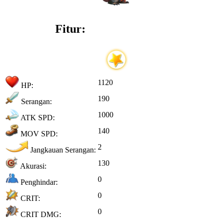
Fitur:
1120
HP:
190
Serangan:
1000
ATK SPD:
140
MOV SPD:
2
Jangkauan Serangan:
130
Akurasi:
0
Penghindar:
0
CRIT:
0
CRIT DMG: