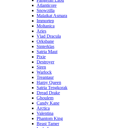
Pangeran Labu
Atlanticore
Snowzilla
Malaikat Asmara
Immortep
Moltanica
Aries
Vlad Dracula
Orksbane
Sinterklas
Satria Maut
Pixie
Destroyer
Siren
Warlock
Treantaur
Harpy Queen
Satria Tengkorak
Dread Drake
Ghoulem
Candy Kane
Arctica
Valentina
Phantom King
Beast Tamer