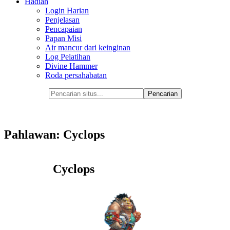
Hadiah
Login Harian
Penjelasan
Pencapaian
Papan Misi
Air mancur dari keinginan
Log Pelatihan
Divine Hammer
Roda persahabatan
Pahlawan: Cyclops
Cyclops