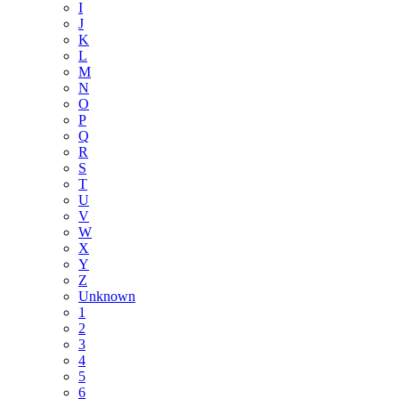
I
J
K
L
M
N
O
P
Q
R
S
T
U
V
W
X
Y
Z
Unknown
1
2
3
4
5
6