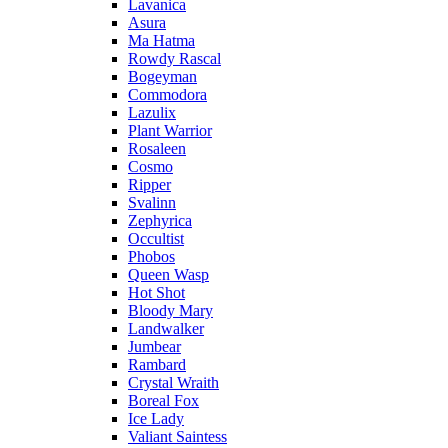
Lavanica
Asura
Ma Hatma
Rowdy Rascal
Bogeyman
Commodora
Lazulix
Plant Warrior
Rosaleen
Cosmo
Ripper
Svalinn
Zephyrica
Occultist
Phobos
Queen Wasp
Hot Shot
Bloody Mary
Landwalker
Jumbear
Rambard
Crystal Wraith
Boreal Fox
Ice Lady
Valiant Saintess