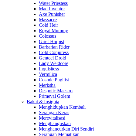
Water Priestess
Mad Inventor
Axe Punisher
Massacre
Cold Heir
Royal Mummy
Colossus
Grief Harpist
Barbarian Rider
Cold Conjuress
Genteel Droid
Lady Weldcore
Inquisitess
Vermilica
Cosmic Pugilist
Merksha
Despotic Maestro
Primeval Golem
Bakat & Insignia
Menghidupkan Kembali
Serangan Keras
Merevitalisasi
Menghanguskan
Menghancurkan Diri Sendiri
Serangan Mematikan