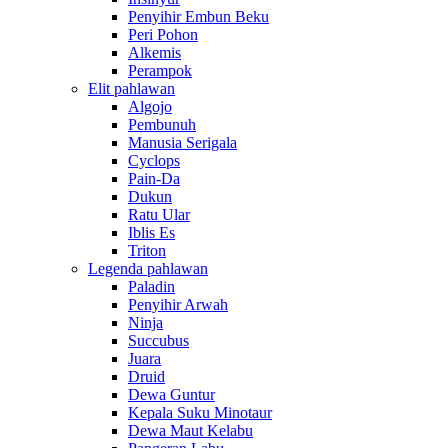
Penyihir Embun Beku
Peri Pohon
Alkemis
Perampok
Elit pahlawan
Algojo
Pembunuh
Manusia Serigala
Cyclops
Pain-Da
Dukun
Ratu Ular
Iblis Es
Triton
Legenda pahlawan
Paladin
Penyihir Arwah
Ninja
Succubus
Juara
Druid
Dewa Guntur
Kepala Suku Minotaur
Dewa Maut Kelabu