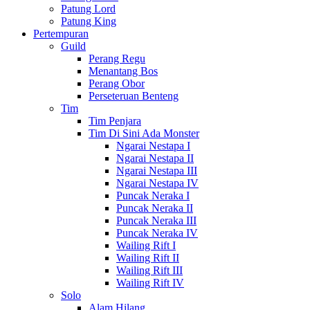
Patung Lord
Patung King
Pertempuran
Guild
Perang Regu
Menantang Bos
Perang Obor
Perseteruan Benteng
Tim
Tim Penjara
Tim Di Sini Ada Monster
Ngarai Nestapa I
Ngarai Nestapa II
Ngarai Nestapa III
Ngarai Nestapa IV
Puncak Neraka I
Puncak Neraka II
Puncak Neraka III
Puncak Neraka IV
Wailing Rift I
Wailing Rift II
Wailing Rift III
Wailing Rift IV
Solo
Alam Hilang