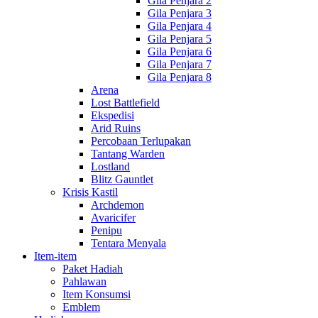
Gila Penjara 2
Gila Penjara 3
Gila Penjara 4
Gila Penjara 5
Gila Penjara 6
Gila Penjara 7
Gila Penjara 8
Arena
Lost Battlefield
Ekspedisi
Arid Ruins
Percobaan Terlupakan
Tantang Warden
Lostland
Blitz Gauntlet
Krisis Kastil
Archdemon
Avaricifer
Penipu
Tentara Menyala
Item-item
Paket Hadiah
Pahlawan
Item Konsumsi
Emblem