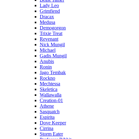
Lady Leo
Grimfiend
Dracax
Medusa
Demogorgon
Trixie Treat
Revenant
Nick Mungil
Michael
Gadis Mungil
Anubis
Ronin
Jago Tembak
Rockno
Mechtessa
Skeletica
Wallawalla
Creation-01
Athene
Sasquatch
Espirita
Dove Keeper
Cirrina
Storm Eater