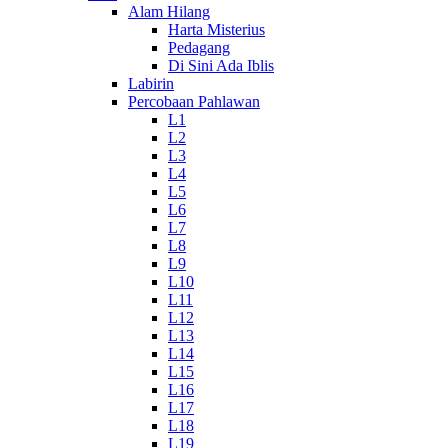
Alam Hilang
Harta Misterius
Pedagang
Di Sini Ada Iblis
Labirin
Percobaan Pahlawan
L1
L2
L3
L4
L5
L6
L7
L8
L9
L10
L11
L12
L13
L14
L15
L16
L17
L18
L19