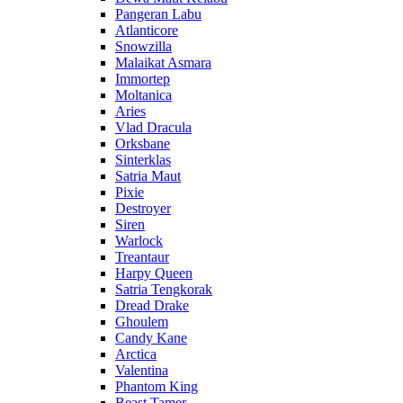
Pangeran Labu
Atlanticore
Snowzilla
Malaikat Asmara
Immortep
Moltanica
Aries
Vlad Dracula
Orksbane
Sinterklas
Satria Maut
Pixie
Destroyer
Siren
Warlock
Treantaur
Harpy Queen
Satria Tengkorak
Dread Drake
Ghoulem
Candy Kane
Arctica
Valentina
Phantom King
Beast Tamer