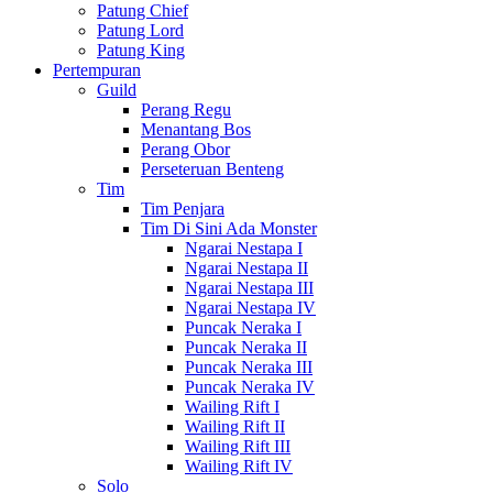
Patung Chief
Patung Lord
Patung King
Pertempuran
Guild
Perang Regu
Menantang Bos
Perang Obor
Perseteruan Benteng
Tim
Tim Penjara
Tim Di Sini Ada Monster
Ngarai Nestapa I
Ngarai Nestapa II
Ngarai Nestapa III
Ngarai Nestapa IV
Puncak Neraka I
Puncak Neraka II
Puncak Neraka III
Puncak Neraka IV
Wailing Rift I
Wailing Rift II
Wailing Rift III
Wailing Rift IV
Solo