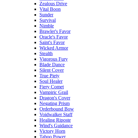
Zealous Drive
Vital Boon
Sunder
Survival
Nimble
Brawler's Favor
Oracle's Favor
Saint's Favor
Wicked Armor
Stealth
Vigorous Fury
Blade Dance
Silent Cover
True Piety
Soul Healer
Fiery Comet
Vampiric Grail
Dragon's Cover
Negating Prism
Orderbound Bow
Voidwalker Staff
Healing Riposte
Wind's Guidance
Victory Horn
Taboo Power