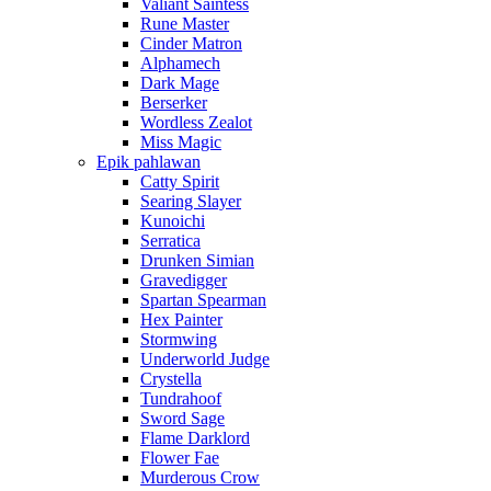
Valiant Saintess
Rune Master
Cinder Matron
Alphamech
Dark Mage
Berserker
Wordless Zealot
Miss Magic
Epik pahlawan
Catty Spirit
Searing Slayer
Kunoichi
Serratica
Drunken Simian
Gravedigger
Spartan Spearman
Hex Painter
Stormwing
Underworld Judge
Crystella
Tundrahoof
Sword Sage
Flame Darklord
Flower Fae
Murderous Crow