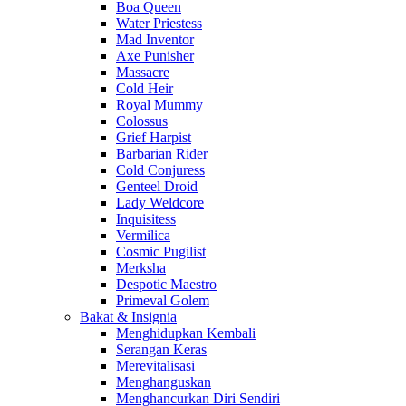
Boa Queen
Water Priestess
Mad Inventor
Axe Punisher
Massacre
Cold Heir
Royal Mummy
Colossus
Grief Harpist
Barbarian Rider
Cold Conjuress
Genteel Droid
Lady Weldcore
Inquisitess
Vermilica
Cosmic Pugilist
Merksha
Despotic Maestro
Primeval Golem
Bakat & Insignia
Menghidupkan Kembali
Serangan Keras
Merevitalisasi
Menghanguskan
Menghancurkan Diri Sendiri