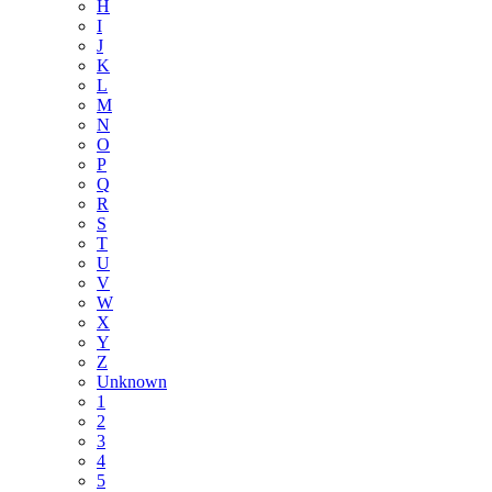
H
I
J
K
L
M
N
O
P
Q
R
S
T
U
V
W
X
Y
Z
Unknown
1
2
3
4
5