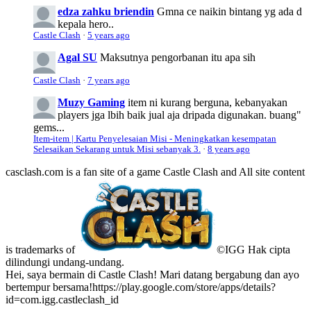
edza zahku briendin
Gmna ce naikin bintang yg ada d
kepala hero..
Castle Clash
·
5 years ago
Agal SU
Maksutnya pengorbanan itu apa sih
Castle Clash
·
7 years ago
Muzy Gaming
item ni kurang berguna, kebanyakan
players jga lbih baik jual aja dripada digunakan. buang"
gems...
Item-item | Kartu Penyelesaian Misi - Meningkatkan kesempatan
Selesaikan Sekarang untuk Misi sebanyak 3.
·
8 years ago
casclash.com is a fan site of a game Castle Clash and All site content
is trademarks of
©IGG Hak cipta
dilindungi undang-undang.
Hei, saya bermain di Castle Clash! Mari datang bergabung dan ayo
bertempur bersama!https://play.google.com/store/apps/details?
id=com.igg.castleclash_id