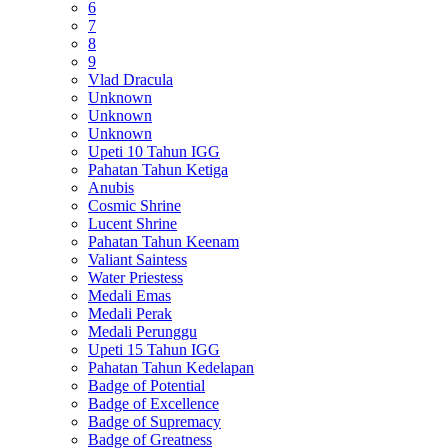
6
7
8
9
Vlad Dracula
Unknown
Unknown
Unknown
Upeti 10 Tahun IGG
Pahatan Tahun Ketiga
Anubis
Cosmic Shrine
Lucent Shrine
Pahatan Tahun Keenam
Valiant Saintess
Water Priestess
Medali Emas
Medali Perak
Medali Perunggu
Upeti 15 Tahun IGG
Pahatan Tahun Kedelapan
Badge of Potential
Badge of Excellence
Badge of Supremacy
Badge of Greatness