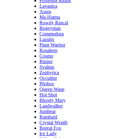
Professor Ribbit
Lavanica
Asura
Ma Hatma
Rowdy Rascal
Bogeyman
Commodora
Lazulix
Plant Warrior
Rosaleen
Cosmo
Ripper
Svalinn
Zephyrica
Occultist
Phobos
Queen Wasp
Hot Shot
Bloody Mary
Landwalker
Jumbear
Rambard
Crystal Wraith
Boreal Fox
Ice Lady