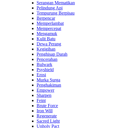
Serangan Mematikan
Pelindung Api
Tempurung Berpisau
Berpencar
Memperlambat
Mempercepat
Mengamuk
Kulit Batu
Dewa Perang
Kegigihan
Penghisap Darah
Pencerahan
Bulwark
Psyshield
Erosi
Murka Surga
Penghakiman
Empower
Sharpen
Feint
Brute Force
Iron Will
Regenerate
Sacred Light
Unholy Pact