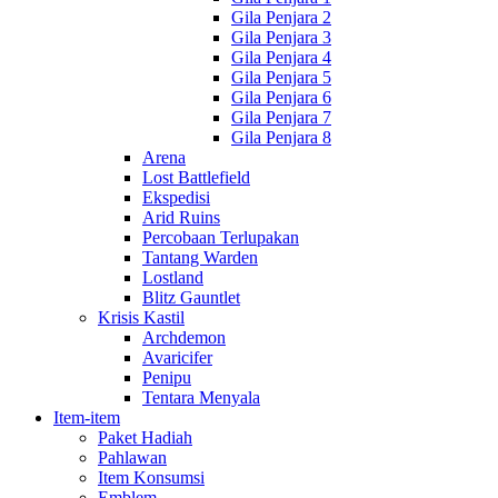
Gila Penjara 2
Gila Penjara 3
Gila Penjara 4
Gila Penjara 5
Gila Penjara 6
Gila Penjara 7
Gila Penjara 8
Arena
Lost Battlefield
Ekspedisi
Arid Ruins
Percobaan Terlupakan
Tantang Warden
Lostland
Blitz Gauntlet
Krisis Kastil
Archdemon
Avaricifer
Penipu
Tentara Menyala
Item-item
Paket Hadiah
Pahlawan
Item Konsumsi
Emblem