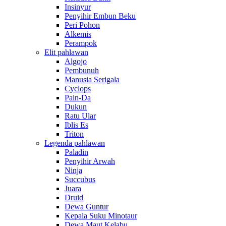
Insinyur
Penyihir Embun Beku
Peri Pohon
Alkemis
Perampok
Elit pahlawan
Algojo
Pembunuh
Manusia Serigala
Cyclops
Pain-Da
Dukun
Ratu Ular
Iblis Es
Triton
Legenda pahlawan
Paladin
Penyihir Arwah
Ninja
Succubus
Juara
Druid
Dewa Guntur
Kepala Suku Minotaur
Dewa Maut Kelabu