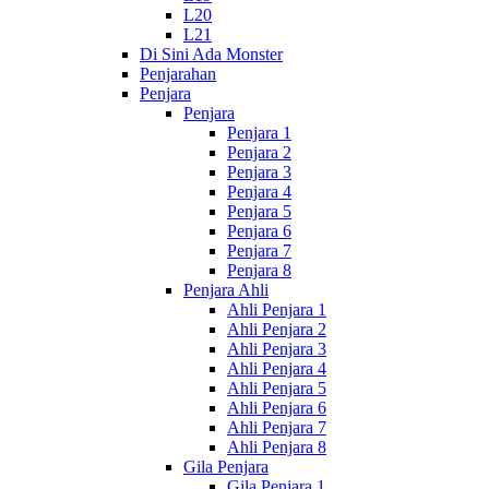
L20
L21
Di Sini Ada Monster
Penjarahan
Penjara
Penjara
Penjara 1
Penjara 2
Penjara 3
Penjara 4
Penjara 5
Penjara 6
Penjara 7
Penjara 8
Penjara Ahli
Ahli Penjara 1
Ahli Penjara 2
Ahli Penjara 3
Ahli Penjara 4
Ahli Penjara 5
Ahli Penjara 6
Ahli Penjara 7
Ahli Penjara 8
Gila Penjara
Gila Penjara 1