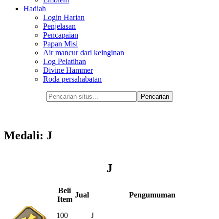
Hadiah
Login Harian
Penjelasan
Pencapaian
Papan Misi
Air mancur dari keinginan
Log Pelatihan
Divine Hammer
Roda persahabatan
Medali: J
J
Beli
Jual
Pengumuman
Item
100
J