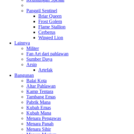
Panggil Sentinel
Briar Queen
Frost Golem
Flame Stallion
Cerberus
Winged Lion
Lainnya
Militer
Fan Art dari pahlawan
Sumber Daya
Arsip
Artefak
Bangunan
Balai Kota
Altar Pahlawan
Kamp Tentara
Tambang Emas
Pabrik Mana
Kubah Emas
Kubah Mana
Menara Pengawas
Menara Panah
Menara Sihir