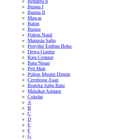
Bendera 8
Bunga I
Bunga II
Mawar
Balon
Bunga
Pohon Natal
Manusia Salju
Penyihir Embun Beku
Dewa Guntur
Raja Centaur
Batu Nisan
Peti Mati
Pohon Musim Dingin
Cerobong Asap
Boneka Salju Batu
Malaikat Asmara
Cokelat
A
B
C
D
E
F
G