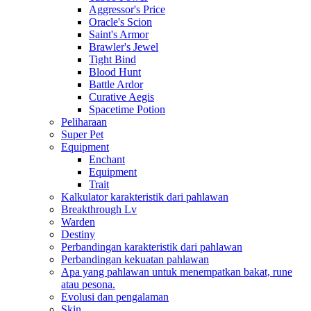
Aggressor's Price
Oracle's Scion
Saint's Armor
Brawler's Jewel
Tight Bind
Blood Hunt
Battle Ardor
Curative Aegis
Spacetime Potion
Peliharaan
Super Pet
Equipment
Enchant
Equipment
Trait
Kalkulator karakteristik dari pahlawan
Breakthrough Lv
Warden
Destiny
Perbandingan karakteristik dari pahlawan
Perbandingan kekuatan pahlawan
Apa yang pahlawan untuk menempatkan bakat, rune
atau pesona.
Evolusi dan pengalaman
Skin