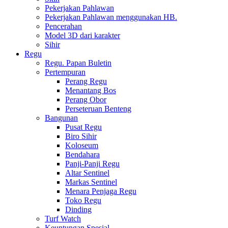
Pekerjakan Pahlawan
Pekerjakan Pahlawan menggunakan HB.
Pencerahan
Model 3D dari karakter
Sihir
Regu
Regu. Papan Buletin
Pertempuran
Perang Regu
Menantang Bos
Perang Obor
Perseteruan Benteng
Bangunan
Pusat Regu
Biro Sihir
Koloseum
Bendahara
Panji-Panji Regu
Altar Sentinel
Markas Sentinel
Menara Penjaga Regu
Toko Regu
Dinding
Turf Watch
Keuntungan Spesial