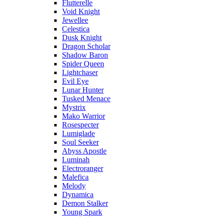
Flutterelle
Void Knight
Jewellee
Celestica
Dusk Knight
Dragon Scholar
Shadow Baron
Spider Queen
Lightchaser
Evil Eye
Lunar Hunter
Tusked Menace
Mystrix
Mako Warrior
Rosespecter
Lumiglade
Soul Seeker
Abyss Apostle
Luminah
Electroranger
Malefica
Melody
Dynamica
Demon Stalker
Young Spark