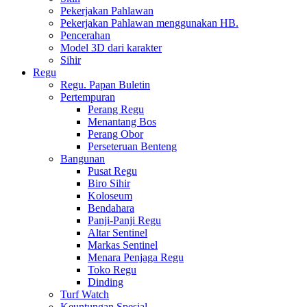
Pekerjakan Pahlawan
Pekerjakan Pahlawan menggunakan HB.
Pencerahan
Model 3D dari karakter
Sihir
Regu
Regu. Papan Buletin
Pertempuran
Perang Regu
Menantang Bos
Perang Obor
Perseteruan Benteng
Bangunan
Pusat Regu
Biro Sihir
Koloseum
Bendahara
Panji-Panji Regu
Altar Sentinel
Markas Sentinel
Menara Penjaga Regu
Toko Regu
Dinding
Turf Watch
Keuntungan Spesial