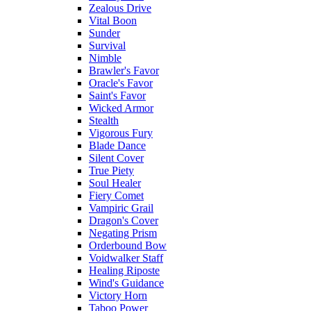
Zealous Drive
Vital Boon
Sunder
Survival
Nimble
Brawler's Favor
Oracle's Favor
Saint's Favor
Wicked Armor
Stealth
Vigorous Fury
Blade Dance
Silent Cover
True Piety
Soul Healer
Fiery Comet
Vampiric Grail
Dragon's Cover
Negating Prism
Orderbound Bow
Voidwalker Staff
Healing Riposte
Wind's Guidance
Victory Horn
Taboo Power