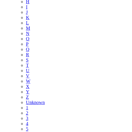
H
I
J
K
L
M
N
O
P
Q
R
S
T
U
V
W
X
Y
Z
Unknown
1
2
3
4
5