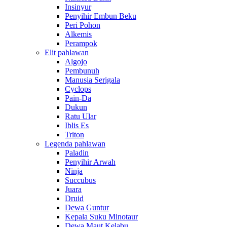
Insinyur
Penyihir Embun Beku
Peri Pohon
Alkemis
Perampok
Elit pahlawan
Algojo
Pembunuh
Manusia Serigala
Cyclops
Pain-Da
Dukun
Ratu Ular
Iblis Es
Triton
Legenda pahlawan
Paladin
Penyihir Arwah
Ninja
Succubus
Juara
Druid
Dewa Guntur
Kepala Suku Minotaur
Dewa Maut Kelabu