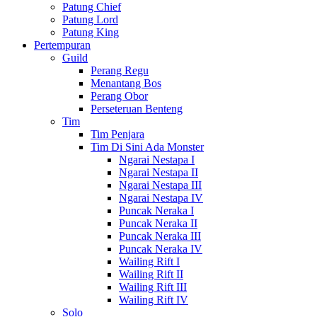
Patung Chief
Patung Lord
Patung King
Pertempuran
Guild
Perang Regu
Menantang Bos
Perang Obor
Perseteruan Benteng
Tim
Tim Penjara
Tim Di Sini Ada Monster
Ngarai Nestapa I
Ngarai Nestapa II
Ngarai Nestapa III
Ngarai Nestapa IV
Puncak Neraka I
Puncak Neraka II
Puncak Neraka III
Puncak Neraka IV
Wailing Rift I
Wailing Rift II
Wailing Rift III
Wailing Rift IV
Solo