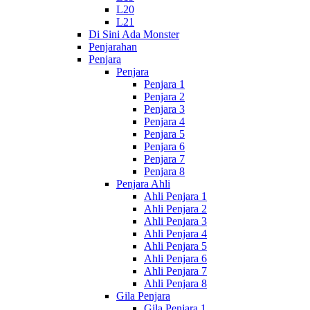
L20
L21
Di Sini Ada Monster
Penjarahan
Penjara
Penjara
Penjara 1
Penjara 2
Penjara 3
Penjara 4
Penjara 5
Penjara 6
Penjara 7
Penjara 8
Penjara Ahli
Ahli Penjara 1
Ahli Penjara 2
Ahli Penjara 3
Ahli Penjara 4
Ahli Penjara 5
Ahli Penjara 6
Ahli Penjara 7
Ahli Penjara 8
Gila Penjara
Gila Penjara 1