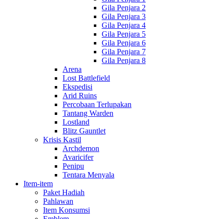
Gila Penjara 2
Gila Penjara 3
Gila Penjara 4
Gila Penjara 5
Gila Penjara 6
Gila Penjara 7
Gila Penjara 8
Arena
Lost Battlefield
Ekspedisi
Arid Ruins
Percobaan Terlupakan
Tantang Warden
Lostland
Blitz Gauntlet
Krisis Kastil
Archdemon
Avaricifer
Penipu
Tentara Menyala
Item-item
Paket Hadiah
Pahlawan
Item Konsumsi
Emblem