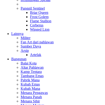
Panggil Sentinel
Briar Queen
Frost Golem
Flame Stallion
Cerberus
Winged Lion
Lainnya
Militer
Fan Art dari pahlawan
Sumber Daya
Arsip
Artefak
Bangunan
Balai Kota
Altar Pahlawan
Kamp Tentara
Tambang Emas
Pabrik Mana
Kubah Emas
Kubah Mana
Menara Pengawas
Menara Panah
Menara Sihir