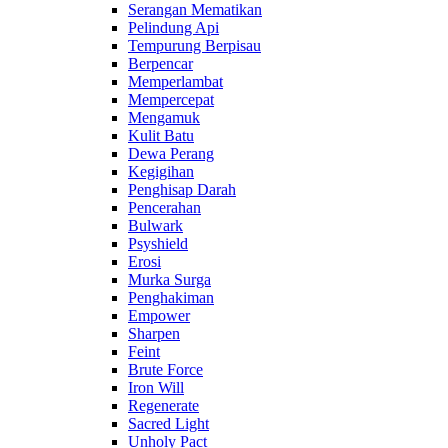
Serangan Mematikan
Pelindung Api
Tempurung Berpisau
Berpencar
Memperlambat
Mempercepat
Mengamuk
Kulit Batu
Dewa Perang
Kegigihan
Penghisap Darah
Pencerahan
Bulwark
Psyshield
Erosi
Murka Surga
Penghakiman
Empower
Sharpen
Feint
Brute Force
Iron Will
Regenerate
Sacred Light
Unholy Pact