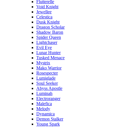
Flutterelle
Void Knight
Jewellee
Celestica
Dusk Knight
Dragon Scholar
Shadow Baron
Spider Queen
Lightchaser
Evil Eye
Lunar Hunter
Tusked Menace
Mystrix
Mako Warrior
Rosespecter
Lumiglade
Soul Seeker
Abyss Apostle
Luminah
Electroranger
Malefica
Melody
Dynamica
Demon Stalker
Young Spark