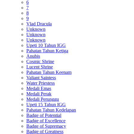
6
7
8
9
Vlad Dracula
Unknown
Unknown
Unknown
Upeti 10 Tahun IGG
Pahatan Tahun Ketiga
Anubis
Cosmic Shrine
Lucent Shrine
Pahatan Tahun Keenam
Valiant Saintess
Water Priestess
Medali Emas
Medali Perak
Medali Perunggu
Upeti 15 Tahun IGG
Pahatan Tahun Kedelapan
Badge of Potential
Badge of Excellence
Badge of Supremacy
Badge of Greatness