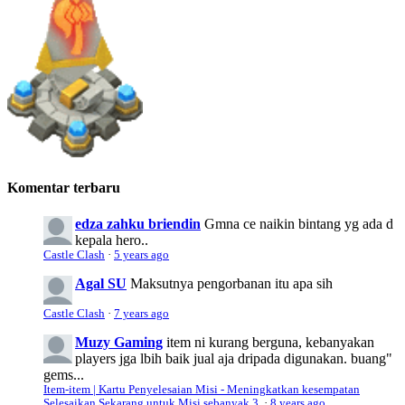
Komentar terbaru
edza zahku briendin
Gmna ce naikin bintang yg ada d
kepala hero..
Castle Clash
·
5 years ago
Agal SU
Maksutnya pengorbanan itu apa sih
Castle Clash
·
7 years ago
Muzy Gaming
item ni kurang berguna, kebanyakan
players jga lbih baik jual aja dripada digunakan. buang"
gems...
Item-item | Kartu Penyelesaian Misi - Meningkatkan kesempatan
Selesaikan Sekarang untuk Misi sebanyak 3.
·
8 years ago