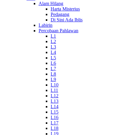
Alam Hilang
Harta Misterius
Pedagang
Di Sini Ada Iblis
Labirin
Percobaan Pahlawan
L1
L2
L3
L4
L5
L6
L7
L8
L9
L10
L11
L12
L13
L14
L15
L16
L17
L18
L19