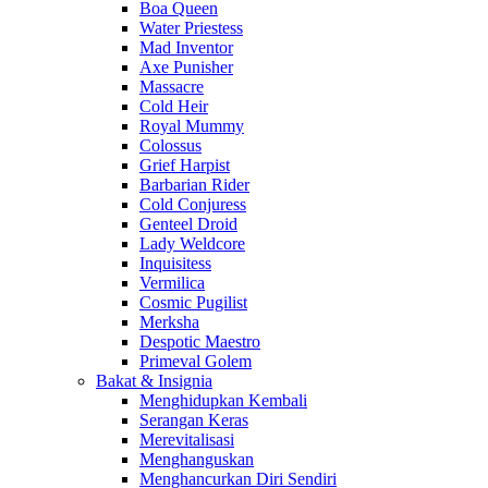
Boa Queen
Water Priestess
Mad Inventor
Axe Punisher
Massacre
Cold Heir
Royal Mummy
Colossus
Grief Harpist
Barbarian Rider
Cold Conjuress
Genteel Droid
Lady Weldcore
Inquisitess
Vermilica
Cosmic Pugilist
Merksha
Despotic Maestro
Primeval Golem
Bakat & Insignia
Menghidupkan Kembali
Serangan Keras
Merevitalisasi
Menghanguskan
Menghancurkan Diri Sendiri