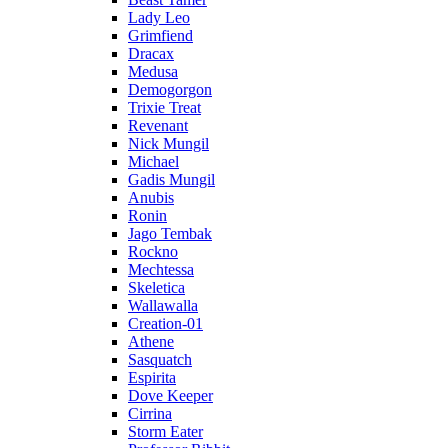
Lady Leo
Grimfiend
Dracax
Medusa
Demogorgon
Trixie Treat
Revenant
Nick Mungil
Michael
Gadis Mungil
Anubis
Ronin
Jago Tembak
Rockno
Mechtessa
Skeletica
Wallawalla
Creation-01
Athene
Sasquatch
Espirita
Dove Keeper
Cirrina
Storm Eater