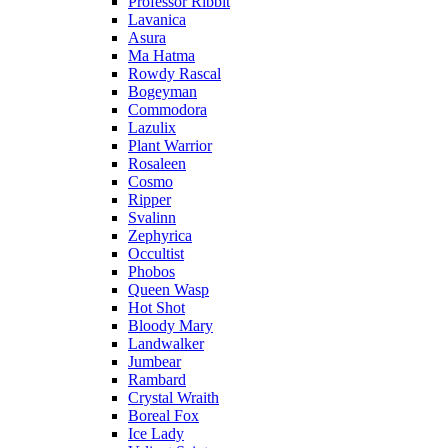
Professor Ribbit
Lavanica
Asura
Ma Hatma
Rowdy Rascal
Bogeyman
Commodora
Lazulix
Plant Warrior
Rosaleen
Cosmo
Ripper
Svalinn
Zephyrica
Occultist
Phobos
Queen Wasp
Hot Shot
Bloody Mary
Landwalker
Jumbear
Rambard
Crystal Wraith
Boreal Fox
Ice Lady