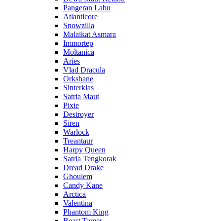
Pangeran Labu
Atlanticore
Snowzilla
Malaikat Asmara
Immortep
Moltanica
Aries
Vlad Dracula
Orksbane
Sinterklas
Satria Maut
Pixie
Destroyer
Siren
Warlock
Treantaur
Harpy Queen
Satria Tengkorak
Dread Drake
Ghoulem
Candy Kane
Arctica
Valentina
Phantom King
Beast Tamer