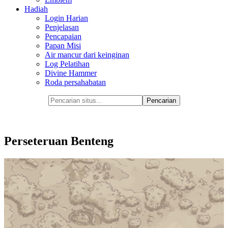
Hadiah
Login Harian
Penjelasan
Pencapaian
Papan Misi
Air mancur dari keinginan
Log Pelatihan
Divine Hammer
Roda persahabatan
Perseteruan Benteng