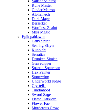
Valiant Saintess
Rune Master
Cinder Matron
Alphamech
Dark Mage
Berserker
Wordless Zealot
Miss Magic
Epik pahlawan
Catty Spirit
Searing Slayer
Kunoichi
Serratica
Drunken Simian
Gravedigger
Spartan Spearman
Hex Painter
Stormwing
Underworld Judge
Crystella
Tundrahoof
Sword Sage
Flame Darklord
Flower Fae
Murderous Crow