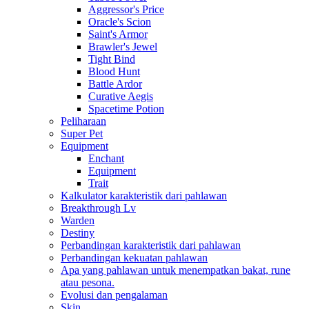
Aggressor's Price
Oracle's Scion
Saint's Armor
Brawler's Jewel
Tight Bind
Blood Hunt
Battle Ardor
Curative Aegis
Spacetime Potion
Peliharaan
Super Pet
Equipment
Enchant
Equipment
Trait
Kalkulator karakteristik dari pahlawan
Breakthrough Lv
Warden
Destiny
Perbandingan karakteristik dari pahlawan
Perbandingan kekuatan pahlawan
Apa yang pahlawan untuk menempatkan bakat, rune
atau pesona.
Evolusi dan pengalaman
Skin