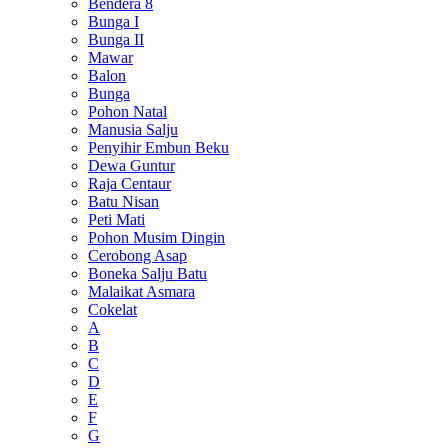
Bendera 8
Bunga I
Bunga II
Mawar
Balon
Bunga
Pohon Natal
Manusia Salju
Penyihir Embun Beku
Dewa Guntur
Raja Centaur
Batu Nisan
Peti Mati
Pohon Musim Dingin
Cerobong Asap
Boneka Salju Batu
Malaikat Asmara
Cokelat
A
B
C
D
E
F
G