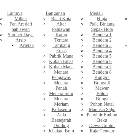
Lainnya
Bangunan
Medali
Militer
Balai Kota
Ninja
Fan Art dari
Altar
Piala Bintang
pahlawan
Pahlawan
Sepak Bola
Sumber Daya
Kamp
Bendera 1
Arsip
Tentara
Bendera 2
Artefak
Tambang
Bendera 3
Emas
Bendera 4
Pabrik Mana
Bendera 5
Kubah Emas
Bendera 6
Kubah Mana
Bendera 7
Menara
Bendera 8
Pengawas
Bunga I
Menara
Bunga II
Panah
Mawar
Menara Sihir
Balon
Menara
Bunga
Meriam
Pohon Natal
Koloseum
Manusia Salju
Aula
Penyihir Embun
Bersejarah
Beku
Dinding
Dewa Guntur
Jebakan Bom
Raja Centaur