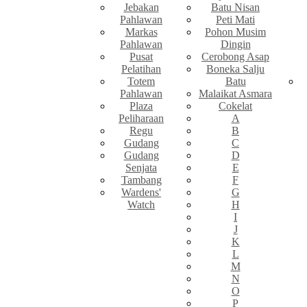
Jebakan
Batu Nisan
Pahlawan
Peti Mati
Markas
Pohon Musim
Pahlawan
Dingin
Pusat
Cerobong Asap
Pelatihan
Boneka Salju
Totem
Batu
Pahlawan
Malaikat Asmara
Plaza
Cokelat
Peliharaan
A
Regu
B
Gudang
C
Gudang
D
Senjata
E
Tambang
F
Wardens'
G
Watch
H
I
J
K
L
M
N
O
P