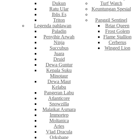
Dukun
Turf Watch
Ratu Ular
Keuntungan Spesial
Iblis Es
Triton
Panggil Sentinel
Legenda pahlawan
Briar Queen
Paladin
Frost Golem
Penyihir Arwah
Flame Stallion
Ninja
Cerberus
Succubus
Winged Lion
Juara
Druid
Dewa Guntur
Kepala Suku
Minotaur
Dewa Maut
Kelabu
Pangeran Labu
Atlanticore
Snowzilla
Malaikat Asmara
Immortep
Moltanica
Aries
Vlad Dracula
Orksbane