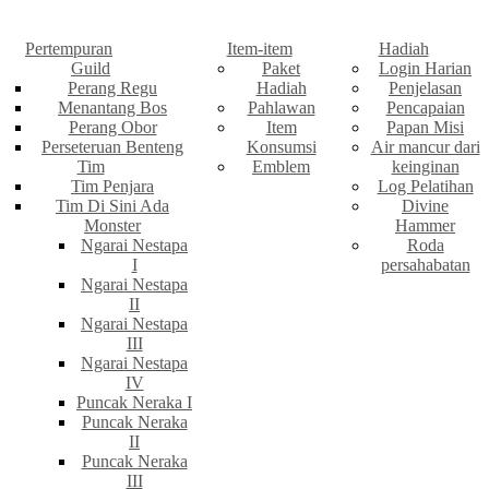
Pertempuran
Item-item
Hadiah
Guild
Paket
Login Harian
Perang Regu
Hadiah
Penjelasan
Menantang Bos
Pahlawan
Pencapaian
Perang Obor
Item
Papan Misi
Perseteruan Benteng
Konsumsi
Air mancur dari
Tim
Emblem
keinginan
Tim Penjara
Log Pelatihan
Tim Di Sini Ada
Divine
Monster
Hammer
Ngarai Nestapa
Roda
I
persahabatan
Ngarai Nestapa
II
Ngarai Nestapa
III
Ngarai Nestapa
IV
Puncak Neraka I
Puncak Neraka
II
Puncak Neraka
III