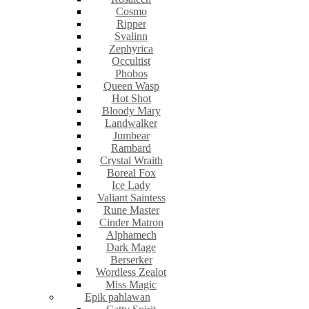
Cosmo
Ripper
Svalinn
Zephyrica
Occultist
Phobos
Queen Wasp
Hot Shot
Bloody Mary
Landwalker
Jumbear
Rambard
Crystal Wraith
Boreal Fox
Ice Lady
Valiant Saintess
Rune Master
Cinder Matron
Alphamech
Dark Mage
Berserker
Wordless Zealot
Miss Magic
Epik pahlawan