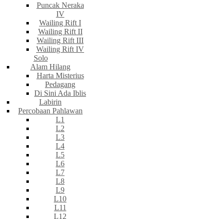
Puncak Neraka
IV
Wailing Rift I
Wailing Rift II
Wailing Rift III
Wailing Rift IV
Solo
Alam Hilang
Harta Misterius
Pedagang
Di Sini Ada Iblis
Labirin
Percobaan Pahlawan
L1
L2
L3
L4
L5
L6
L7
L8
L9
L10
L11
L12