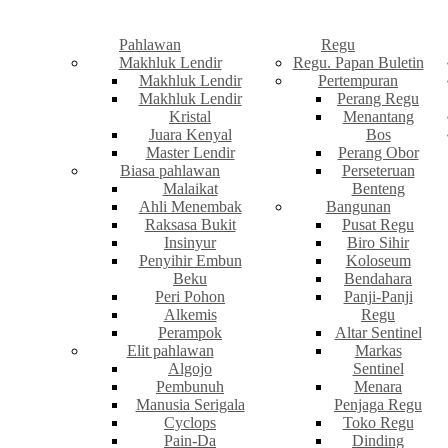
Pahlawan
Regu
Makhluk Lendir
Regu. Papan Buletin
Makhluk Lendir
Pertempuran
Makhluk Lendir
Perang Regu
Kristal
Menantang
Juara Kenyal
Bos
Master Lendir
Perang Obor
Biasa pahlawan
Perseteruan
Malaikat
Benteng
Ahli Menembak
Bangunan
Raksasa Bukit
Pusat Regu
Insinyur
Biro Sihir
Penyihir Embun
Koloseum
Beku
Bendahara
Peri Pohon
Panji-Panji
Alkemis
Regu
Perampok
Altar Sentinel
Elit pahlawan
Markas
Algojo
Sentinel
Pembunuh
Menara
Manusia Serigala
Penjaga Regu
Cyclops
Toko Regu
Pain-Da
Dinding