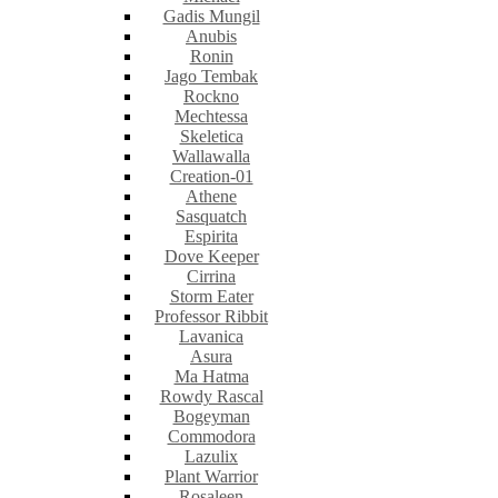
Gadis Mungil
Anubis
Ronin
Jago Tembak
Rockno
Mechtessa
Skeletica
Wallawalla
Creation-01
Athene
Sasquatch
Espirita
Dove Keeper
Cirrina
Storm Eater
Professor Ribbit
Lavanica
Asura
Ma Hatma
Rowdy Rascal
Bogeyman
Commodora
Lazulix
Plant Warrior
Rosaleen