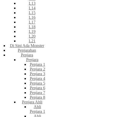
L13
L14
L15
L16
L17
L18
L19
L20
L21
Di Sini Ada Monster
Penjarahan
Penjara
Penjara
Penjara 1
Penjara 2
Penjara 3
Penjara 4
Penjara 5
Penjara 6
Penjara 7
Penjara 8
Penjara Ahli
Ahli
Penjara 1
Ahli