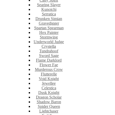
Catty Spirit
Searing Slayer
Kunoichi
Serratica
Drunken Simian
Gravedigger
Spartan Spearman
Hex Painter
Stormwing
Underworld Judge
Crystella
Tundrahoof
Sword Sage
Flame Darklord
Flower Fae
Murderous Crow
Flutterelle
Void Knight
Jewellee
Celestica
Dusk Knight
Dragon Scholar
Shadow Baron
Spider Queen
Lightchaser