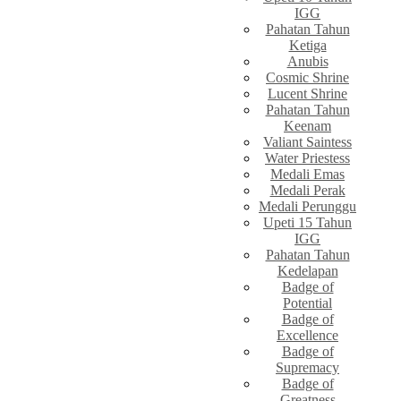
IGG
Pahatan Tahun
Ketiga
Anubis
Cosmic Shrine
Lucent Shrine
Pahatan Tahun
Keenam
Valiant Saintess
Water Priestess
Medali Emas
Medali Perak
Medali Perunggu
Upeti 15 Tahun
IGG
Pahatan Tahun
Kedelapan
Badge of
Potential
Badge of
Excellence
Badge of
Supremacy
Badge of
Greatness