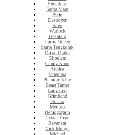
Sinterklas
Satria Maut
Pixie
Destroyer
Siren
Warlock
Treantaur
Harpy Queen
Satria Tengkorak
Dread Drake
Ghoulem
Candy Kane
Arctica
Valentina
Phantom King
Beast Tamer
Lady Leo
Grimfiend
Dracax
Medusa
Demogorgon
Trixie Treat
Revenant
Nick Mungil
Michael