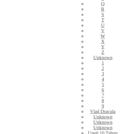
Q
R
S
T
U
V
W
X
Y
Z
Unknown
1
2
3
4
5
6
7
8
9
Vlad Dracula
Unknown
Unknown
Unknown
Upeti 10 Tahun