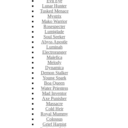
Evil Eye
Lunar Hunter
Tusked Menace
Mystrix
Mako Warrior
Rosespecter
Lumiglade
Soul Seeker
Abyss Apostle
Luminah
Electroranger
Malefica
Melody
Dynamica
Demon Stalker
Young Spark
Boa Queen
Water Priestess
Mad Inventor
Axe Punisher
Massacre
Cold Heir
Royal Mummy
Colossus
Grief Harpist