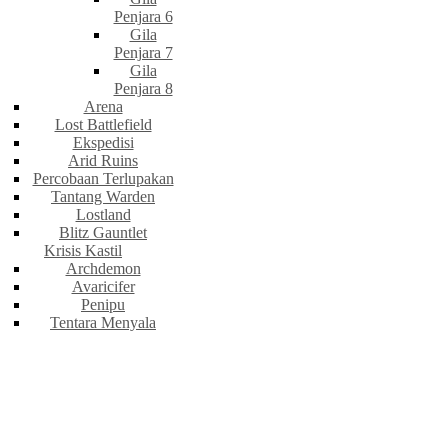
Penjara 6
Gila
Penjara 7
Gila
Penjara 8
Arena
Lost Battlefield
Ekspedisi
Arid Ruins
Percobaan Terlupakan
Tantang Warden
Lostland
Blitz Gauntlet
Krisis Kastil
Archdemon
Avaricifer
Penipu
Tentara Menyala