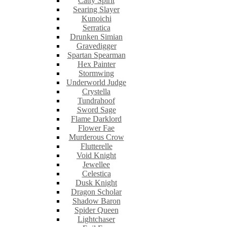
Catty Spirit
Searing Slayer
Kunoichi
Serratica
Drunken Simian
Gravedigger
Spartan Spearman
Hex Painter
Stormwing
Underworld Judge
Crystella
Tundrahoof
Sword Sage
Flame Darklord
Flower Fae
Murderous Crow
Flutterelle
Void Knight
Jewellee
Celestica
Dusk Knight
Dragon Scholar
Shadow Baron
Spider Queen
Lightchaser