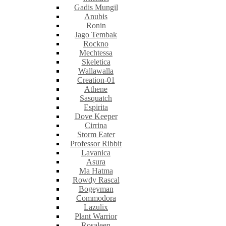
Gadis Mungil
Anubis
Ronin
Jago Tembak
Rockno
Mechtessa
Skeletica
Wallawalla
Creation-01
Athene
Sasquatch
Espirita
Dove Keeper
Cirrina
Storm Eater
Professor Ribbit
Lavanica
Asura
Ma Hatma
Rowdy Rascal
Bogeyman
Commodora
Lazulix
Plant Warrior
Rosaleen