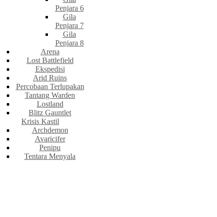
Penjara 6
Gila
Penjara 7
Gila
Penjara 8
Arena
Lost Battlefield
Ekspedisi
Arid Ruins
Percobaan Terlupakan
Tantang Warden
Lostland
Blitz Gauntlet
Krisis Kastil
Archdemon
Avaricifer
Penipu
Tentara Menyala