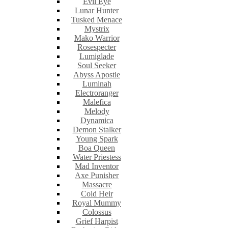
Evil Eye
Lunar Hunter
Tusked Menace
Mystrix
Mako Warrior
Rosespecter
Lumiglade
Soul Seeker
Abyss Apostle
Luminah
Electroranger
Malefica
Melody
Dynamica
Demon Stalker
Young Spark
Boa Queen
Water Priestess
Mad Inventor
Axe Punisher
Massacre
Cold Heir
Royal Mummy
Colossus
Grief Harpist