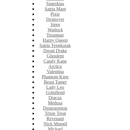
Sinterklas
Satria Maut
Pixie
Destroyer
Siren
Warlock
Treantaur
Harpy Queen
Satria Tengkorak
Dread Drake
Ghoulem
Candy Kane
Arctica
Valentina
Phantom King
Beast Tamer
Lady Leo
Grimfiend
Dracax
Medusa
Demogorgon
Trixie Treat
Revenant
Nick Mungil
Michael