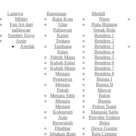
Lainnya
Bangunan
Medali
Militer
Balai Kota
Ninja
Fan Art dari
Altar
Piala Bintang
pahlawan
Pahlawan
Sepak Bola
Sumber Daya
Kamp
Bendera 1
Arsip
Tentara
Bendera 2
Artefak
Tambang
Bendera 3
Emas
Bendera 4
Pabrik Mana
Bendera 5
Kubah Emas
Bendera 6
Kubah Mana
Bendera 7
Menara
Bendera 8
Pengawas
Bunga I
Menara
Bunga II
Panah
Mawar
Menara Sihir
Balon
Menara
Bunga
Meriam
Pohon Natal
Koloseum
Manusia Salju
Aula
Penyihir Embun
Bersejarah
Beku
Dinding
Dewa Guntur
Jebakan Bom
Raja Centaur