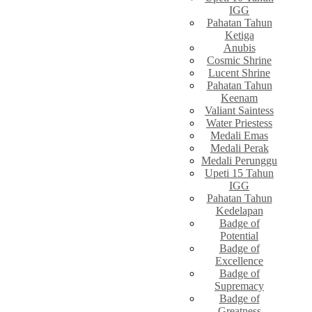
IGG
Pahatan Tahun
Ketiga
Anubis
Cosmic Shrine
Lucent Shrine
Pahatan Tahun
Keenam
Valiant Saintess
Water Priestess
Medali Emas
Medali Perak
Medali Perunggu
Upeti 15 Tahun
IGG
Pahatan Tahun
Kedelapan
Badge of
Potential
Badge of
Excellence
Badge of
Supremacy
Badge of
Greatness