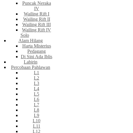
Puncak Neraka
IV
Wailing Rift I
Wailing Rift II
Wailing Rift III
Wailing Rift IV
Solo
Alam Hilang
Harta Misterius
Pedagang
Di Sini Ada Iblis
Labirin
Percobaan Pahlawan
L1
L2
L3
L4
L5
L6
L7
L8
L9
L10
L11
L12