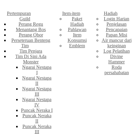
Pertempuran
Item-item
Hadiah
Guild
Paket
Login Harian
Perang Regu
Hadiah
Penjelasan
Menantang Bos
Pahlawan
Pencapaian
Perang Obor
Item
Papan Misi
Perseteruan Benteng
Konsumsi
Air mancur dari
Tim
Emblem
keinginan
Tim Penjara
Log Pelatihan
Tim Di Sini Ada
Divine
Monster
Hammer
Ngarai Nestapa
Roda
I
persahabatan
Ngarai Nestapa
II
Ngarai Nestapa
III
Ngarai Nestapa
IV
Puncak Neraka I
Puncak Neraka
II
Puncak Neraka
III