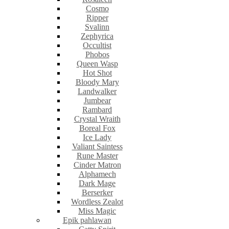
Cosmo
Ripper
Svalinn
Zephyrica
Occultist
Phobos
Queen Wasp
Hot Shot
Bloody Mary
Landwalker
Jumbear
Rambard
Crystal Wraith
Boreal Fox
Ice Lady
Valiant Saintess
Rune Master
Cinder Matron
Alphamech
Dark Mage
Berserker
Wordless Zealot
Miss Magic
Epik pahlawan