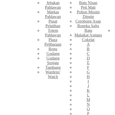
Jebakan
Batu Nisan
Pahlawan
Peti Mati
Markas
Pohon Musim
Pahlawan
Dingin
Pusat
Cerobong Asap
Pelatihan
Boneka Salju
Totem
Batu
Pahlawan
Malaikat Asmara
Plaza
Cokelat
Peliharaan
A
Regu
B
Gudang
C
Gudang
D
Senjata
E
Tambang
F
Wardens'
G
Watch
H
I
J
K
L
M
N
O
P