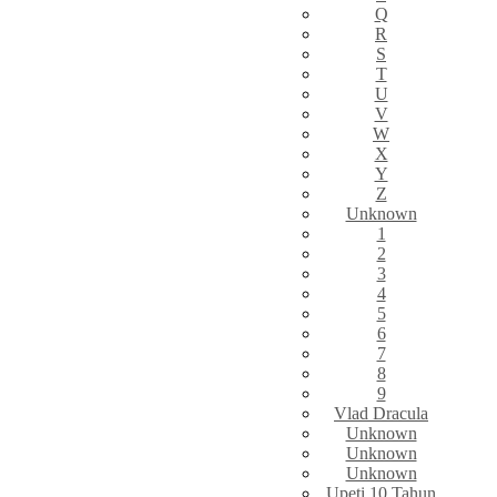
Q
R
S
T
U
V
W
X
Y
Z
Unknown
1
2
3
4
5
6
7
8
9
Vlad Dracula
Unknown
Unknown
Unknown
Upeti 10 Tahun