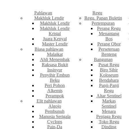
Pahlawan
Regu
Makhluk Lendir
Regu. Papan Buletin
Makhluk Lendir
Pertempuran
Makhluk Lendir
Perang Regu
Kristal
Menantang
Juara Kenyal
Bos
Master Lendir
Perang Obor
Biasa pahlawan
Perseteruan
Malaikat
Benteng
Ahli Menembak
Bangunan
Raksasa Bukit
Pusat Regu
Insinyur
Biro Sihir
Penyihir Embun
Koloseum
Beku
Bendahara
Peri Pohon
Panji-Panji
Alkemis
Regu
Perampok
Altar Sentinel
Elit pahlawan
Markas
Algojo
Sentinel
Pembunuh
Menara
Manusia Serigala
Penjaga Regu
Cyclops
Toko Regu
Pain-Da
Dinding