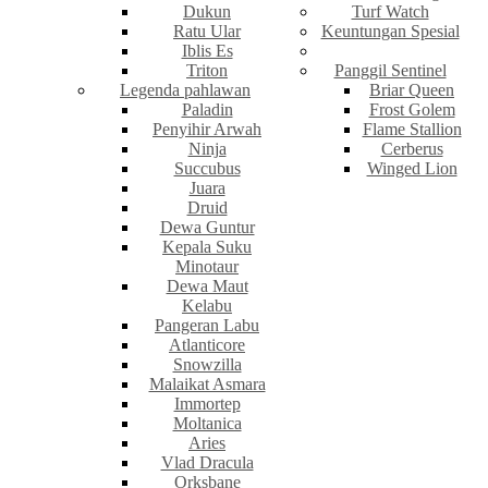
Dukun
Turf Watch
Ratu Ular
Keuntungan Spesial
Iblis Es
Triton
Panggil Sentinel
Legenda pahlawan
Briar Queen
Paladin
Frost Golem
Penyihir Arwah
Flame Stallion
Ninja
Cerberus
Succubus
Winged Lion
Juara
Druid
Dewa Guntur
Kepala Suku
Minotaur
Dewa Maut
Kelabu
Pangeran Labu
Atlanticore
Snowzilla
Malaikat Asmara
Immortep
Moltanica
Aries
Vlad Dracula
Orksbane