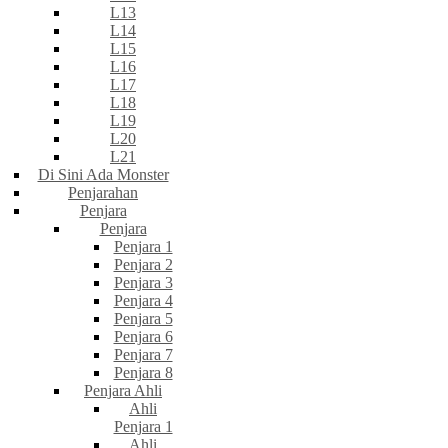
L13
L14
L15
L16
L17
L18
L19
L20
L21
Di Sini Ada Monster
Penjarahan
Penjara
Penjara
Penjara 1
Penjara 2
Penjara 3
Penjara 4
Penjara 5
Penjara 6
Penjara 7
Penjara 8
Penjara Ahli
Ahli
Penjara 1
Ahli