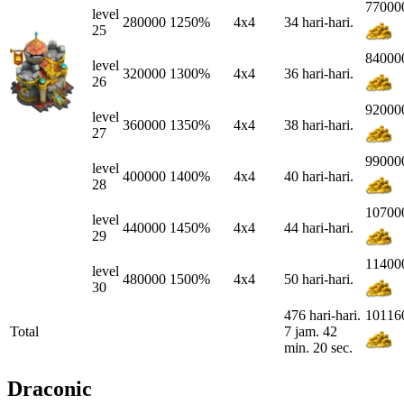
77000
level
280000
1250%
4x4
34 hari-hari.
25
84000
level
320000
1300%
4x4
36 hari-hari.
26
92000
level
360000
1350%
4x4
38 hari-hari.
27
99000
level
400000
1400%
4x4
40 hari-hari.
28
10700
level
440000
1450%
4x4
44 hari-hari.
29
11400
level
480000
1500%
4x4
50 hari-hari.
30
476 hari-hari.
10116
Total
7 jam. 42
min. 20 sec.
Draconic