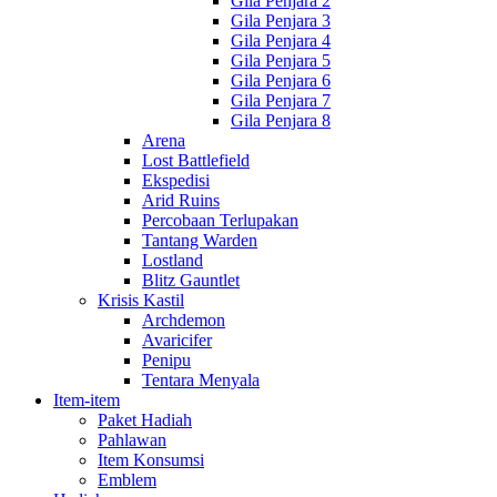
Gila Penjara 2
Gila Penjara 3
Gila Penjara 4
Gila Penjara 5
Gila Penjara 6
Gila Penjara 7
Gila Penjara 8
Arena
Lost Battlefield
Ekspedisi
Arid Ruins
Percobaan Terlupakan
Tantang Warden
Lostland
Blitz Gauntlet
Krisis Kastil
Archdemon
Avaricifer
Penipu
Tentara Menyala
Item-item
Paket Hadiah
Pahlawan
Item Konsumsi
Emblem