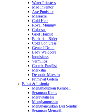
Water Priestess
Mad Inventor
Axe Punisher
Massacre
Cold Heir
Royal Mummy
Colossus
Grief Harpist
Barbarian Rider
Cold Conjuress
Genteel Droid
Lady Weldcore
Inquisitess
Vermilica
Cosmic Pugilist
Merksha
Despotic Maestro
Primeval Golem
Bakat & Insignia
Menghidupkan Kembali
Serangan Keras
Merevitalisasi
Menghanguskan
Menghancurkan Diri Sendiri
Serangan Mematikan