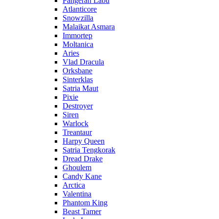
Pangeran Labu
Atlanticore
Snowzilla
Malaikat Asmara
Immortep
Moltanica
Aries
Vlad Dracula
Orksbane
Sinterklas
Satria Maut
Pixie
Destroyer
Siren
Warlock
Treantaur
Harpy Queen
Satria Tengkorak
Dread Drake
Ghoulem
Candy Kane
Arctica
Valentina
Phantom King
Beast Tamer