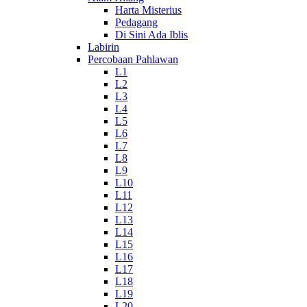
Harta Misterius
Pedagang
Di Sini Ada Iblis
Labirin
Percobaan Pahlawan
L1
L2
L3
L4
L5
L6
L7
L8
L9
L10
L11
L12
L13
L14
L15
L16
L17
L18
L19
L20