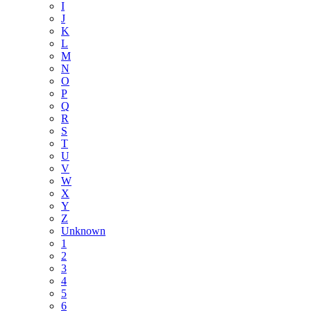
I
J
K
L
M
N
O
P
Q
R
S
T
U
V
W
X
Y
Z
Unknown
1
2
3
4
5
6