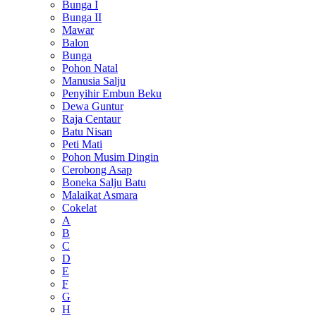
Bunga I
Bunga II
Mawar
Balon
Bunga
Pohon Natal
Manusia Salju
Penyihir Embun Beku
Dewa Guntur
Raja Centaur
Batu Nisan
Peti Mati
Pohon Musim Dingin
Cerobong Asap
Boneka Salju Batu
Malaikat Asmara
Cokelat
A
B
C
D
E
F
G
H