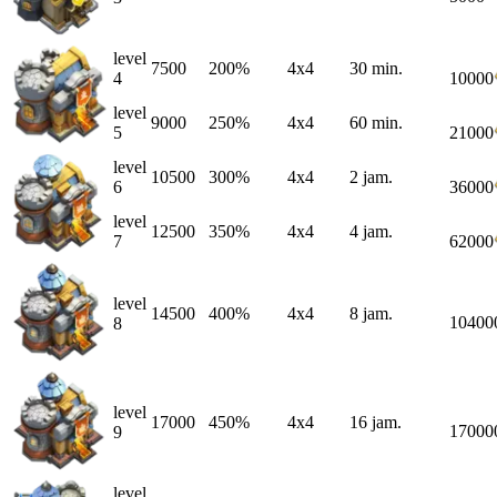
level
7500
200%
4x4
30 min.
4
10000
level
9000
250%
4x4
60 min.
5
21000
level
10500
300%
4x4
2 jam.
6
36000
level
12500
350%
4x4
4 jam.
7
62000
level
14500
400%
4x4
8 jam.
10400
8
level
17000
450%
4x4
16 jam.
17000
9
level