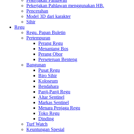
Pekerjakan Pahlawan
Pekerjakan Pahlawan menggunakan HB.
Pencerahan
Model 3D dari karakter
Sihir
Regu
Regu. Papan Buletin
Pertempuran
Perang Regu
Menantang Bos
Perang Obor
Perseteruan Benteng
Bangunan
Pusat Regu
Biro Sihir
Koloseum
Bendahara
Panji-Panji Regu
Altar Sentinel
Markas Sentinel
Menara Penjaga Regu
Toko Regu
Dinding
Turf Watch
Keuntungan Spesial