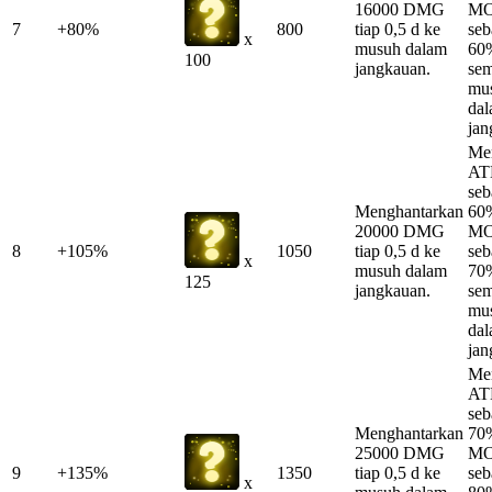
16000 DMG
MO
7
+80%
800
tiap 0,5 d ke
se
x
musuh dalam
60%
100
jangkauan.
se
mu
da
jan
Me
AT
se
Menghantarkan
60
20000 DMG
MO
8
+105%
1050
tiap 0,5 d ke
se
x
musuh dalam
70%
125
jangkauan.
se
mu
da
jan
Me
AT
se
Menghantarkan
70
25000 DMG
MO
9
+135%
1350
tiap 0,5 d ke
se
x