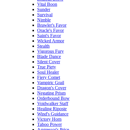
Vital Boon
Sunder
Survival
Nimble
Brawler's Favor
Oracle's Favor
Saint's Favor
Wicked Armor
Stealth
Vigorous Fury
Blade Dance
Silent Cover
True Piety
Soul Healer
Fiery Comet
Vampiric Grail
Dragon's Cover
Negating Prism
Orderbound Bow
Voidwalker Staff
Healing Riposte
Wind's Guidance
Victory Horn
Taboo Power
Aggressor's Price