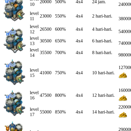
20000
500%
4x4
24 jam.
10
24000
level
23000
550%
4x4
2 hari-hari.
11
38000
level
26500
600%
4x4
4 hari-hari.
54000
12
level
30500
650%
4x4
6 hari-hari.
74000
13
level
35500
700%
4x4
8 hari-hari.
98000
14
12700
level
41000
750%
4x4
10 hari-hari.
15
16000
level
47500
800%
4x4
12 hari-hari.
16
22000
level
55000
850%
4x4
14 hari-hari.
17
29000