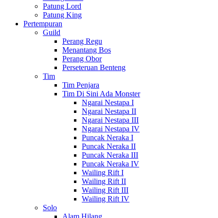
Patung Lord
Patung King
Pertempuran
Guild
Perang Regu
Menantang Bos
Perang Obor
Perseteruan Benteng
Tim
Tim Penjara
Tim Di Sini Ada Monster
Ngarai Nestapa I
Ngarai Nestapa II
Ngarai Nestapa III
Ngarai Nestapa IV
Puncak Neraka I
Puncak Neraka II
Puncak Neraka III
Puncak Neraka IV
Wailing Rift I
Wailing Rift II
Wailing Rift III
Wailing Rift IV
Solo
Alam Hilang