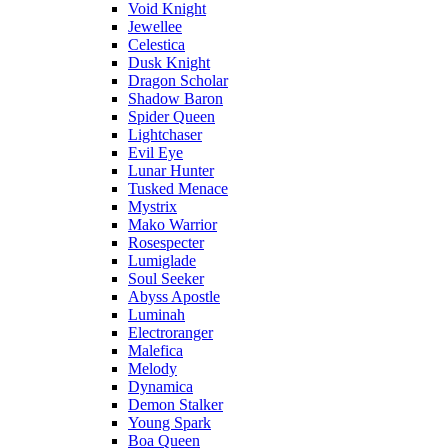
Void Knight
Jewellee
Celestica
Dusk Knight
Dragon Scholar
Shadow Baron
Spider Queen
Lightchaser
Evil Eye
Lunar Hunter
Tusked Menace
Mystrix
Mako Warrior
Rosespecter
Lumiglade
Soul Seeker
Abyss Apostle
Luminah
Electroranger
Malefica
Melody
Dynamica
Demon Stalker
Young Spark
Boa Queen