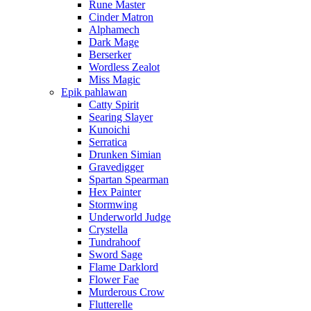
Rune Master
Cinder Matron
Alphamech
Dark Mage
Berserker
Wordless Zealot
Miss Magic
Epik pahlawan
Catty Spirit
Searing Slayer
Kunoichi
Serratica
Drunken Simian
Gravedigger
Spartan Spearman
Hex Painter
Stormwing
Underworld Judge
Crystella
Tundrahoof
Sword Sage
Flame Darklord
Flower Fae
Murderous Crow
Flutterelle