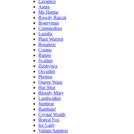
Lavanica
Asura
Ma Hatma
Rowdy Rascal
Bogeyman
Commodora
Lazulix
Plant Warrior
Rosaleen
Cosmo
Ripper
Svalinn
Zephyrica
Occultist
Phobos
Queen Wasp
Hot Shot
Bloody Mary
Landwalker
Jumbear
Rambard
Crystal Wraith
Boreal Fox
Ice Lady
Valiant Saintess