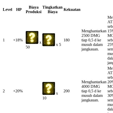
Biaya
Tingkatkan
Level
HP
Kekuatan
Produksi
Biaya
Me
AT
se
Menghantarkan
15
2500 DMG
MO
1
+18%
180
tiap 0,5 d ke
se
x
musuh dalam
25%
x 5
50
jangkauan.
se
mu
da
jan
Me
AT
se
Menghantarkan
20
4000 DMG
MO
2
+20%
200
tiap 0,5 d ke
se
x
musuh dalam
30%
10
jangkauan.
se
mu
da