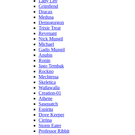
Lady Leo
Grimfiend
Dracax
Medusa
Demogorgon
Trixie Treat
Revenant
Nick Mungil
Michael
Gadis Mungil
Anubis
Ronin
Jago Tembak
Rockno
Mechtessa
Skeletica
Wallawalla
Creation-01
Athene
Sasquatch
Espirita
Dove Keeper
Cirrina
Storm Eater
Professor Ribbit