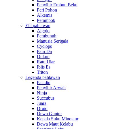
Penyihir Embun Beku
Peri Pohon
Alkemis
Perampok
Elit pahlawan
Algojo
Pembunuh
Manusia Serigala
Cyclops
Pain-Da
Dukun
Ratu Ular
Iblis Es
Triton
Legenda pahlawan
Paladin
Penyihir Arwah
Ninja
Succubus
Juara
Druid
Dewa Guntur
Kepala Suku Minotaur
Dewa Maut Kelabu