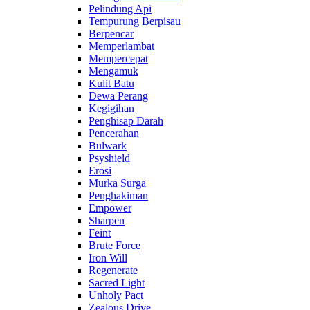
Pelindung Api
Tempurung Berpisau
Berpencar
Memperlambat
Mempercepat
Mengamuk
Kulit Batu
Dewa Perang
Kegigihan
Penghisap Darah
Pencerahan
Bulwark
Psyshield
Erosi
Murka Surga
Penghakiman
Empower
Sharpen
Feint
Brute Force
Iron Will
Regenerate
Sacred Light
Unholy Pact
Zealous Drive