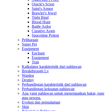
Oracle's Scion
Saint's Armor
Brawler's Jewel
Tight Bind
Blood Hunt
Battle Ardor
Curative Aegis
Spacetime Potion
Peliharaan
Super Pet
Equipment
Enchant
Equipment
Trait
Kalkulator karakteristik dari pahlawan
Breakthrough Lv
Warden
Destiny
Perbandingan karakteristik dari pahlawan
Perbandingan kekuatan pahlawan
Apa yang pahlawan untuk menempatkan bakat, rune
atau pesona.
Evolusi dan pengalaman
Skin