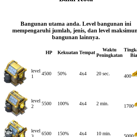
Bangunan utama anda. Level bangunan ini
mempengaruhi jumlah, jenis, dan level maksimu
bangunan lainnya.
Waktu
Tingk
HP
Kekuatan
Tempat
Peningkatan
Bi
level
4500
50%
4x4
20 sec.
400
1
level
5500
100%
4x4
2 min.
1700
2
level
6500
150%
4x4
10 min.
5000
3