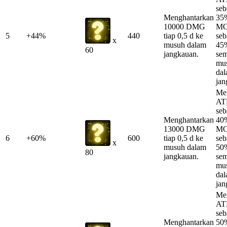
se
Menghantarkan
35
10000 DMG
MO
5
+44%
440
tiap 0,5 d ke
se
x
musuh dalam
45%
60
jangkauan.
se
mu
da
jan
Me
AT
se
Menghantarkan
40
13000 DMG
MO
6
+60%
600
tiap 0,5 d ke
se
x
musuh dalam
50%
80
jangkauan.
se
mu
da
jan
Me
AT
se
Menghantarkan
50