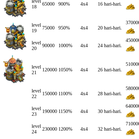
level
65000
900%
4x4
16 hari-hari.
18
37000
level
75000
950%
4x4
20 hari-hari.
19
45000
level
90000
1000%
4x4
24 hari-hari.
20
51000
level
120000
1050%
4x4
26 hari-hari.
21
58000
level
150000
1100%
4x4
28 hari-hari.
22
64000
level
190000
1150%
4x4
30 hari-hari.
23
71000
level
230000
1200%
4x4
32 hari-hari.
24