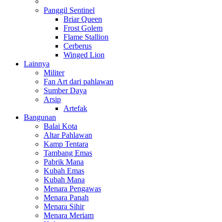
Panggil Sentinel
Briar Queen
Frost Golem
Flame Stallion
Cerberus
Winged Lion
Lainnya
Militer
Fan Art dari pahlawan
Sumber Daya
Arsip
Artefak
Bangunan
Balai Kota
Altar Pahlawan
Kamp Tentara
Tambang Emas
Pabrik Mana
Kubah Emas
Kubah Mana
Menara Pengawas
Menara Panah
Menara Sihir
Menara Meriam