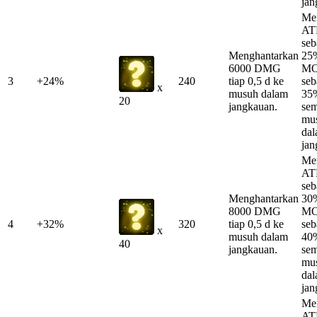
jan
Me
AT
se
Menghantarkan
25
6000 DMG
MO
3
+24%
240
tiap 0,5 d ke
se
x
musuh dalam
35%
20
jangkauan.
se
mu
da
jan
Me
AT
se
Menghantarkan
30
8000 DMG
MO
4
+32%
320
tiap 0,5 d ke
se
x
musuh dalam
40%
40
jangkauan.
se
mu
da
jan
Me
AT